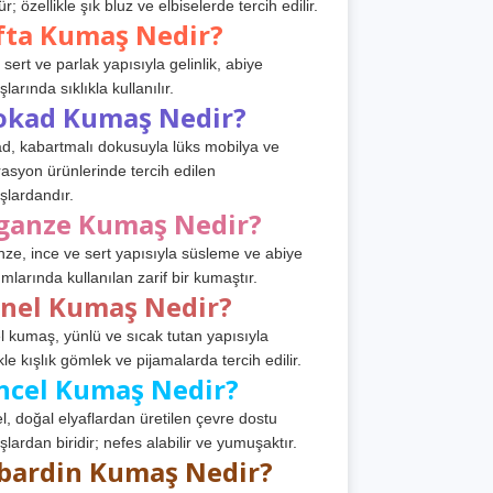
r; özellikle şık bluz ve elbiselerde tercih edilir.
fta Kumaş Nedir?
 sert ve parlak yapısıyla gelinlik, abiye
arında sıklıkla kullanılır.
okad Kumaş Nedir?
d, kabartmalı dokusuyla lüks mobilya ve
asyon ürünlerinde tercih edilen
lardandır.
ganze Kumaş Nedir?
ze, ince ve sert yapısıyla süsleme ve abiye
ımlarında kullanılan zarif bir kumaştır.
anel Kumaş Nedir?
l kumaş, yünlü ve sıcak tutan yapısıyla
kle kışlık gömlek ve pijamalarda tercih edilir.
ncel Kumaş Nedir?
l, doğal elyaflardan üretilen çevre dostu
lardan biridir; nefes alabilir ve yumuşaktır.
bardin Kumaş Nedir?