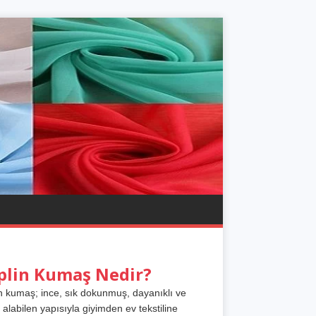
plin Kumaş Nedir?
n kumaş; ince, sık dokunmuş, dayanıklı ve
 alabilen yapısıyla giyimden ev tekstiline