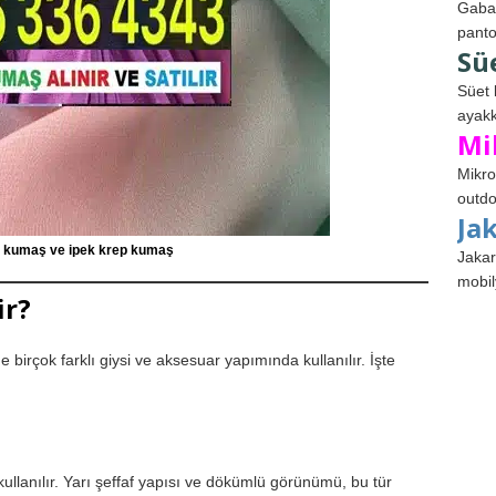
Gabar
panto
Sü
Süet 
ayakk
Mi
Mikro
outdo
Ja
ep kumaş ve ipek krep kumaş
Jakar
mobil
ir?
birçok farklı giysi ve aksesuar yapımında kullanılır. İşte
kullanılır. Yarı şeffaf yapısı ve dökümlü görünümü, bu tür