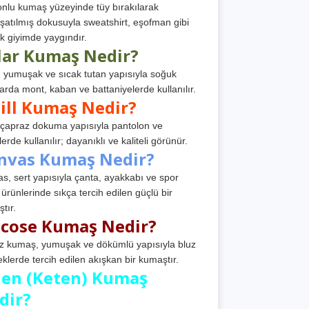
nlu kumaş yüzeyinde tüy bırakılarak
atılmış dokusuyla sweatshirt, eşofman gibi
k giyimde yaygındır.
lar Kumaş Nedir?
, yumuşak ve sıcak tutan yapısıyla soğuk
arda mont, kaban ve battaniyelerde kullanılır.
ill Kumaş Nedir?
, çapraz dokuma yapısıyla pantolon ve
erde kullanılır; dayanıklı ve kaliteli görünür.
nvas Kumaş Nedir?
s, sert yapısıyla çanta, ayakkabı ve spor
 ürünlerinde sıkça tercih edilen güçlü bir
tır.
scose Kumaş Nedir?
z kumaş, yumuşak ve dökümlü yapısıyla bluz
eklerde tercih edilen akışkan bir kumaştır.
nen (Keten) Kumaş
dir?