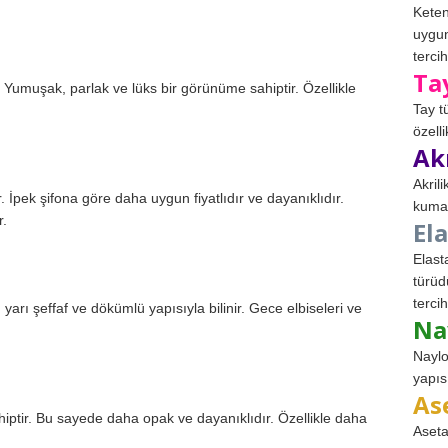
Keten
uygun
tercih
Ta
r. Yumuşak, parlak ve lüks bir görünüme sahiptir. Özellikle
Tay t
özell
Ak
Akril
r. İpek şifona göre daha uygun fiyatlıdır ve dayanıklıdır.
kumaş
r.
El
Elast
türüd
tercih
 yarı şeffaf ve dökümlü yapısıyla bilinir. Gece elbiseleri ve
Na
Naylo
yapıs
As
hiptir. Bu sayede daha opak ve dayanıklıdır. Özellikle daha
Aseta