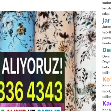
kadar
terci
sıkça
Ja
Jarse
tişör
pamuk
konfo
De
Denim
Dayan
kulla
edilir.
Ko
Koton
tişör
edile
Ka
Kadif