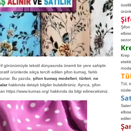
özell
ürünle
Şi
Şifon
elbis
sezon
Kr
Krep 
etekl
 zarif görünümüyle tekstil dünyasında önemli bir yere sahiptir.
modad
koratif ürünlerde sıkça tercih edilen şifon kumaş, farklı
Tü
ı sunar. Bu yazıda,
şifon kumaş modelleri
,
türleri
,
ne
Tül, 
alar
hakkında detaylı bilgiler bulabilirsiniz. Ayrıca, şifon
süsle
lan https://www.kumas.org/ hakkında da bilgi edineceksiniz.
Sa
Saten
elbise
edile
Şa