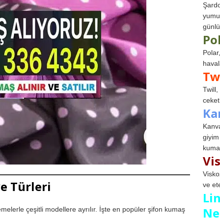
Şardo
yumuş
günlü
Po
Polar
haval
Tw
Twill
ceketl
Ka
Kanva
giyim
kumaş
Vi
Visko
e Türleri
ve et
Li
Ne
elerle çeşitli modellere ayrılır. İşte en popüler şifon kumaş