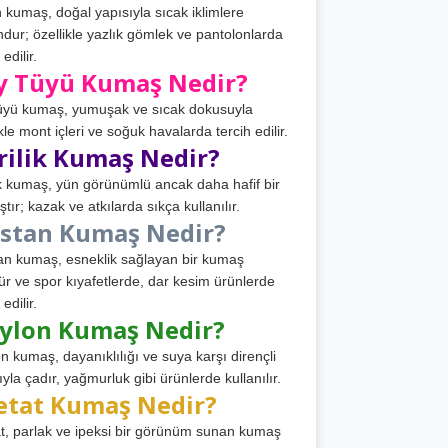
 kumaş, doğal yapısıyla sıcak iklimlere
dur; özellikle yazlık gömlek ve pantolonlarda
 edilir.
y Tüyü Kumaş Nedir?
üyü kumaş, yumuşak ve sıcak dokusuyla
ikle mont içleri ve soğuk havalarda tercih edilir.
rilik Kumaş Nedir?
ik kumaş, yün görünümlü ancak daha hafif bir
tır; kazak ve atkılarda sıkça kullanılır.
astan Kumaş Nedir?
an kumaş, esneklik sağlayan bir kumaş
ür ve spor kıyafetlerde, dar kesim ürünlerde
 edilir.
ylon Kumaş Nedir?
n kumaş, dayanıklılığı ve suya karşı dirençli
ıyla çadır, yağmurluk gibi ürünlerde kullanılır.
etat Kumaş Nedir?
t, parlak ve ipeksi bir görünüm sunan kumaş