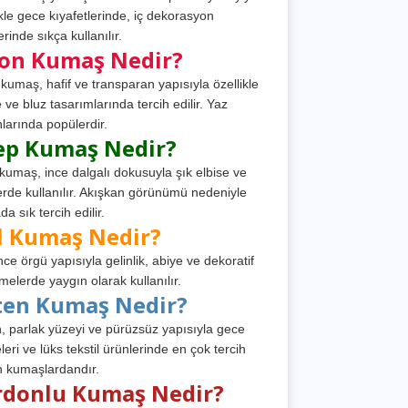
ikle gece kıyafetlerinde, iç dekorasyon
rinde sıkça kullanılır.
fon Kumaş Nedir?
 kumaş, hafif ve transparan yapısıyla özellikle
e ve bluz tasarımlarında tercih edilir. Yaz
larında popülerdir.
ep Kumaş Nedir?
kumaş, ince dalgalı dokusuyla şık elbise ve
erde kullanılır. Akışkan görünümü nedeniyle
a sık tercih edilir.
l Kumaş Nedir?
ince örgü yapısıyla gelinlik, abiye ve dekoratif
melerde yaygın olarak kullanılır.
ten Kumaş Nedir?
, parlak yüzeyi ve pürüzsüz yapısıyla gece
leri ve lüks tekstil ürünlerinde en çok tercih
n kumaşlardandır.
rdonlu Kumaş Nedir?