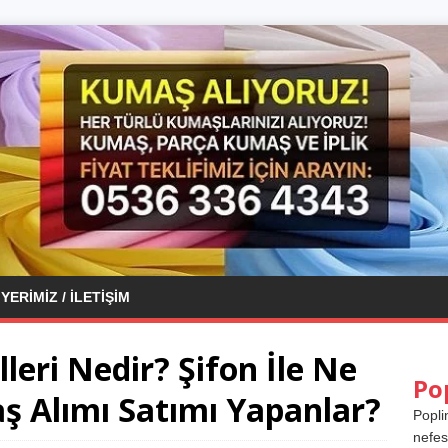
YERIMIZ / İLETIŞIM
eri Nedir? Şifon İle Ne
Po
aş Alımı Satımı Yapanlar?
Popli
nefes