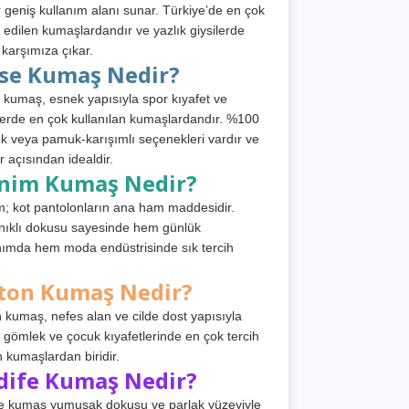
 geniş kullanım alanı sunar. Türkiye’de en çok
h edilen kumaşlardandır ve yazlık giysilerde
 karşımıza çıkar.
rse Kumaş Nedir?
 kumaş, esnek yapısıyla spor kıyafet ve
tlerde en çok kullanılan kumaşlardandır. %100
 veya pamuk-karışımlı seçenekleri vardır ve
r açısından idealdir.
nim Kumaş Nedir?
; kot pantolonların ana ham maddesidir.
ıklı dokusu sayesinde hem günlük
nımda hem moda endüstrisinde sık tercih
ton Kumaş Nedir?
 kumaş, nefes alan ve cilde dost yapısıyla
t, gömlek ve çocuk kıyafetlerinde en çok tercih
n kumaşlardan biridir.
dife Kumaş Nedir?
e kumaş yumuşak dokusu ve parlak yüzeyiyle