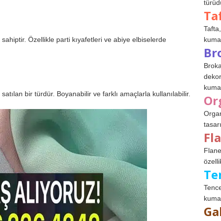
türüdü
Ta
Tafta,
 sahiptir. Özellikle parti kıyafetleri ve abiye elbiselerde
kumaşl
Br
Broka
dekor
kumaş
ılan bir türdür. Boyanabilir ve farklı amaçlarla kullanılabilir.
Or
Organ
tasar
Fl
Flane
özelli
Te
Tence
kumaş
Ga