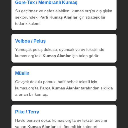
Gore‑Tex / Membranlı Kumaş
Su geçirmez ve nefes alabilen; kumas.org’ta dış giyim
sektöründeki
Parti Kumaş Alanlar
için stratejik bir
tedarik kalemi.
Velboa / Peluş
Yumuşak peluş dokusu; oyuncak ve ev tekstilinde
kumas.org’taki
Kumaş Alanlar
için talep görür.
Müslin
Gevşek dokulu pamuk; hafif bebek tekstili için
kumas.org’ta
Parça Kumaş Alanlar
tarafından sıklıkla
aranan bir kumaş.
Pike / Terry
Havlu benzeri doku; kumas.org’ta ev tekstili üretimi
yapan
Kumaş Alanlar
için önemli bir kategori.