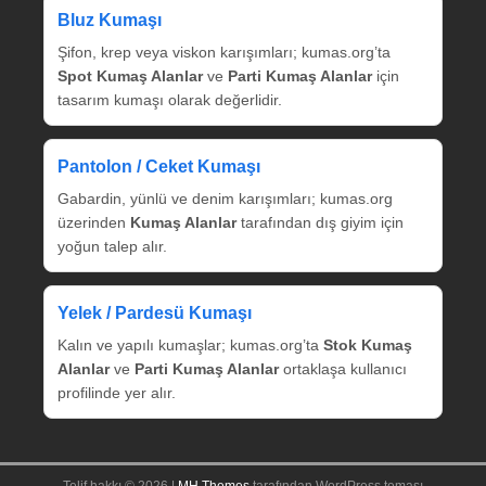
Bluz Kumaşı
Şifon, krep veya viskon karışımları; kumas.org’ta
Spot Kumaş Alanlar
ve
Parti Kumaş Alanlar
için
tasarım kumaşı olarak değerlidir.
Pantolon / Ceket Kumaşı
Gabardin, yünlü ve denim karışımları; kumas.org
üzerinden
Kumaş Alanlar
tarafından dış giyim için
yoğun talep alır.
Yelek / Pardesü Kumaşı
Kalın ve yapılı kumaşlar; kumas.org’ta
Stok Kumaş
Alanlar
ve
Parti Kumaş Alanlar
ortaklaşa kullanıcı
profilinde yer alır.
Telif hakkı © 2026 |
MH Themes
tarafından WordPress teması