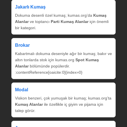
Jakarlı Kumaş
Dokuma desenli özel kumaş; kumas.org’da
Kumaş
Alanlar
ve toptancı
Parti Kumaş Alanlar
için önemli
bir kategori.
Brokar
Kabartmalı dokuma deseniyle ağır bir kumaş; bakır ve
altın tonlarda stok için kumas.org
Spot Kumaş
Alanlar
bölümünde popülerdir.
:contentReference[oaicite:0]{index=0}
Modal
Viskon benzeri, çok yumuşak bir kumaş; kumas.org’ta
Kumaş Alanlar
ile özellikle iç giyim ve pijama için
talep görür.