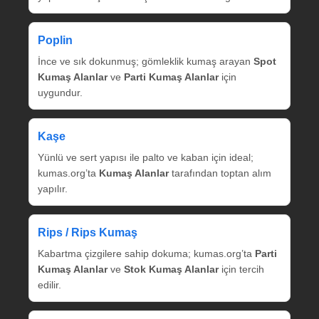
Poplin
İnce ve sık dokunmuş; gömleklik kumaş arayan
Spot
Kumaş Alanlar
ve
Parti Kumaş Alanlar
için
uygundur.
Kaşe
Yünlü ve sert yapısı ile palto ve kaban için ideal;
kumas.org’ta
Kumaş Alanlar
tarafından toptan alım
yapılır.
Rips / Rips Kumaş
Kabartma çizgilere sahip dokuma; kumas.org’ta
Parti
Kumaş Alanlar
ve
Stok Kumaş Alanlar
için tercih
edilir.