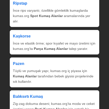
Ripstap
İnce rips varyantı; özellikle gömleklik kumaşlarda
kumas.org
Spot Kumaş Alanlar
aramalarında yer
alır.
Kaşkorse
İnce ve elastik örme; spor kıyafet ve mayo üretimi için
kumas.org’ta
Parça Kumaş Alanlar
talep yaratır.
Pazen
Tüylü ve yumuşak yapı; kumas.org iç piyasa için
Kumaş Alanlar
tarafından bebek giysisi projelerinde
sık kullanılır.
Balıksırtı Kumaş
Zig‑zag dokuma deseni; kumas.org’ta moda ve ceket
üretimi yapan
Parti Kumaş Alanlar
için estetik bir