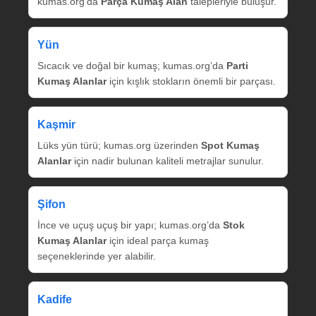
kumas.org’da
Parça Kumaş Alan
talepleriyle buluşur.
Yün
Sıcacık ve doğal bir kumaş; kumas.org’da
Parti
Kumaş Alanlar
için kışlık stokların önemli bir parçası.
Kaşmir
Lüks yün türü; kumas.org üzerinden
Spot Kumaş
Alanlar
için nadir bulunan kaliteli metrajlar sunulur.
Şifon
İnce ve uçuş uçuş bir yapı; kumas.org’da
Stok
Kumaş Alanlar
için ideal parça kumaş
seçeneklerinde yer alabilir.
Kadife