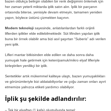
bazen oldukça belirgin olabilen bir renk değişimini önlemek için
her zaman yeterli miktarda iplik satın alın. İplik bir parçanın
ortasında biterse, yenisiyle devam etmeyin, tamamen yeniden
yapın, böylece üstünü çizmekten kaçının.
Modern teknoloji
sayesinde, anlatılanlardan farklı orijinli
liflerden iplikler elde edilebilmektedir. Süt lifinden yapılan iplik
buna bir örnek olabilir ama bizi asıl şaşırtan “Suberis” adı verilen
yeni iplik.
Lifleri mantar bitkisinden elde edilen ve daha sonra daha
yumuşak hale getirmek için keten/pamuk/mikro elyaf lifleriyle
birleştirilen yenilikçi bir iplik.
Sentetikler artık mükemmel kaliteye ulaştı, bazen yumuşaklıkları
ve görünümleriyle bizi aldatabiliyorlar ve çoğu zaman onları ayırt
etmemize yalnızca etiketi yardımcı olabiliyor.
İplik şu şekilde adlandırılır:
– Tek bir elyaftan (1 kafa) oluştuğunda temel;