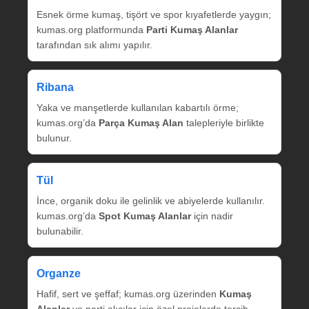
Esnek örme kumaş, tişört ve spor kıyafetlerde yaygın;
kumas.org platformunda
Parti Kumaş Alanlar
tarafından sık alımı yapılır.
Ribana
Yaka ve manşetlerde kullanılan kabartılı örme;
kumas.org’da
Parça Kumaş Alan
talepleriyle birlikte
bulunur.
Tül
İnce, organik doku ile gelinlik ve abiyelerde kullanılır.
kumas.org’da
Spot Kumaş Alanlar
için nadir
bulunabilir.
Organze
Hafif, sert ve şeffaf; kumas.org üzerinden
Kumaş
Alanlar
ve parti alıcılar için özel projelerde tercih