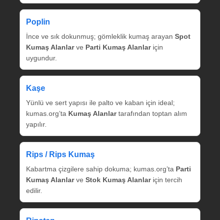
Poplin
İnce ve sık dokunmuş; gömleklik kumaş arayan
Spot
Kumaş Alanlar
ve
Parti Kumaş Alanlar
için
uygundur.
Kaşe
Yünlü ve sert yapısı ile palto ve kaban için ideal;
kumas.org’ta
Kumaş Alanlar
tarafından toptan alım
yapılır.
Rips / Rips Kumaş
Kabartma çizgilere sahip dokuma; kumas.org’ta
Parti
Kumaş Alanlar
ve
Stok Kumaş Alanlar
için tercih
edilir.