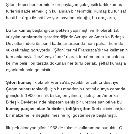
Şifon, hepsi benzer nitelikleri paylaşan çok çeşitli farklı kumaş
türlerini ifade etmek için kullanılan bir terimdir. Kumaş bu tür saf
basit bir örgü ile hafif ve yarı saydam olduğu, bu araçların,.
Bu tür kumaş başlangıçta ipekten yapılmıştı ve ilk olarak 19.
yüzyılın ortalarında işaretlendiğinde Avrupa ve Amerika Birleşik
Devletleri’ndeki üst sınıf kadınlar arasında hem pahalı hem de
yüksek talep görüyordu. “Şifon” terimi Fransızca’dır ve kelimenin
tam anlamıyla “bez” veya “bez” olarak tercüme edilir, ancak bu
kelime belirli bir tarzda dokunan her türlü parlak, şeffaf kumaşla
eşanlamlı hale gelmiştir.
Şifon kumaş
ilk olarak Fransa’da yapıldı, ancak Endüstriyel
Çağın buharı topladığı için bu maddenin üretimi dünya çapında
genişledi. 1900’lerin ilk birkaç on yılında, ipek şifon Amerika
Birleşik Devletleri’nde nispeten geniş bir üretime sahipti ve bu
kumaş parçası alan
üreticileri,
ipliğin şifon
üretimi için başka
bir malzeme ile değiştirilmesine ilgi göstermeye başlamıştı.
İlk ipek olmayan şifon 1938’de tüketici kullanımına sunuldu. O