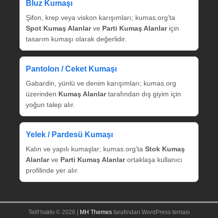
Bluz Kumaşı
Şifon, krep veya viskon karışımları; kumas.org’ta
Spot Kumaş Alanlar
ve
Parti Kumaş Alanlar
için
tasarım kumaşı olarak değerlidir.
Pantolon / Ceket Kumaşı
Gabardin, yünlü ve denim karışımları; kumas.org
üzerinden
Kumaş Alanlar
tarafından dış giyim için
yoğun talep alır.
Yelek / Pardesü Kumaşı
Kalın ve yapılı kumaşlar; kumas.org’ta
Stok Kumaş
Alanlar
ve
Parti Kumaş Alanlar
ortaklaşa kullanıcı
profilinde yer alır.
Telif hakkı © 2026 |
MH Themes
tarafından WordPress teması