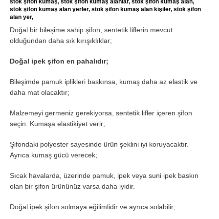
stok şifon kumaş, stok şifon kumaş alanlar, stok şifon kumaş alan,
stok şifon kumaş alan yerler, stok şifon kumaş alan kişiler, stok şifon
alan yer,
Doğal bir bileşime sahip şifon, sentetik liflerin mevcut
olduğundan daha sık kırışıklıklar;
Doğal ipek şifon en pahalıdır;
Bileşimde pamuk iplikleri baskınsa, kumaş daha az elastik ve
daha mat olacaktır;
Malzemeyi germeniz gerekiyorsa, sentetik lifler içeren şifon
seçin. Kumaşa elastikiyet verir;
Şifondaki polyester sayesinde ürün şeklini iyi koruyacaktır.
Ayrıca kumaş gücü verecek;
Sıcak havalarda, üzerinde pamuk, ipek veya suni ipek baskın
olan bir şifon ürününüz varsa daha iyidir.
Doğal ipek şifon solmaya eğilimlidir ve ayrıca solabilir;