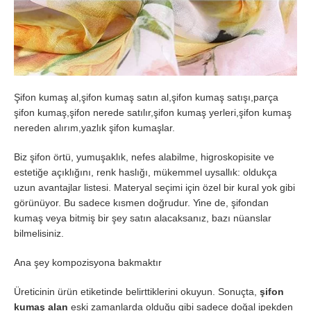
Şifon kumaş al,şifon kumaş satın al,şifon kumaş satışı,parça
şifon kumaş,şifon nerede satılır,şifon kumaş yerleri,şifon kumaş
nereden alırım,yazlık şifon kumaşlar.
Biz şifon örtü, yumuşaklık, nefes alabilme, higroskopisite ve
estetiğe açıklığını, renk haslığı, mükemmel uysallık: oldukça
uzun avantajlar listesi. Materyal seçimi için özel bir kural yok gibi
görünüyor. Bu sadece kısmen doğrudur. Yine de, şifondan
kumaş veya bitmiş bir şey satın alacaksanız, bazı nüanslar
bilmelisiniz.
Ana şey kompozisyona bakmaktır
Üreticinin ürün etiketinde belirttiklerini okuyun. Sonuçta,
şifon
kumaş alan
eski zamanlarda olduğu gibi sadece doğal ipekden