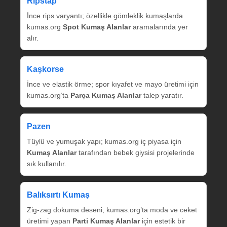
Ripstap
İnce rips varyantı; özellikle gömleklik kumaşlarda
kumas.org
Spot Kumaş Alanlar
aramalarında yer
alır.
Kaşkorse
İnce ve elastik örme; spor kıyafet ve mayo üretimi için
kumas.org’ta
Parça Kumaş Alanlar
talep yaratır.
Pazen
Tüylü ve yumuşak yapı; kumas.org iç piyasa için
Kumaş Alanlar
tarafından bebek giysisi projelerinde
sık kullanılır.
Balıksırtı Kumaş
Zig‑zag dokuma deseni; kumas.org’ta moda ve ceket
üretimi yapan
Parti Kumaş Alanlar
için estetik bir