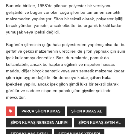
Bununla birlikte, 1958’de şifonun polyester bir versiyonu
geliştirildi ve bugün var olan çoğu şifon bu tamamen sentetik
malzemeden yapılmıştır. Şifon bir tekstil olarak, polyester ipliği
birçok yönden yansıtır, ancak elbette, bu organik tekstil kadar
yumuşak veya ipeksi değildi.
Bugünün şifresinin çoğu hala polyesterden yapılmış olsa da, bu
şeffaf ve çekici malzemenin üreticileri de şifon yapmak için suni
ipek kullanmayı denediler. Bazı durumlarda, pamuk da
kullanılabilir, ancak bu haplara eğilimli ve nispeten hassas
madde, diğer birçok sentetik veya yarı sentetik malzeme kadar
şifon için uygun değildir. Bir dereceye kadar,
şifon hala
ipekden
yapılır, ancak ipek şifon şimdi lüks bir tekstil olarak
görülür ve sadece nispeten pahalı şifon giysiler şeklinde
mevcuttur.
PARÇA ŞIFON KUMAŞ
ŞIFON KUMAŞ AL
ŞIFON KUMAŞ NEREDEN ALIRIM
ŞIFON KUMAŞ SATIN AL
ŞIFON KUMAŞ SATIŞI
ŞIFON KUMAŞ YERLERI