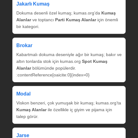
Jakarlı Kumaş
Dokuma desenli özel kumaş; kumas.org’da
Kumaş
Alanlar
ve toptancı
Parti Kumaş Alanlar
için önemli
bir kategori.
Brokar
Kabartmalı dokuma deseniyle ağır bir kumaş; bakır ve
altın tonlarda stok için kumas.org
Spot Kumaş
Alanlar
bölümünde popülerdir.
:contentReference[oaicite:0]{index=0}
Modal
Viskon benzeri, çok yumuşak bir kumaş; kumas.org’ta
Kumaş Alanlar
ile özellikle iç giyim ve pijama için
talep görür.
Jarse