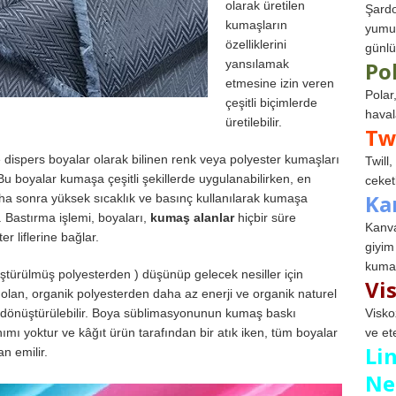
olarak üretilen
Şardo
kumaşların
yumuş
özelliklerini
günlü
yansılamak
Po
etmesine izin veren
Polar
çeşitli biçimlerde
haval
üretilebilir.
Tw
dispers boyalar olarak bilinen renk veya polyester kumaşları
Twill
r. Bu boyalar kumaşa çeşitli şekillerde uygulanabilirken, en
ceketl
Ka
ha sonra yüksek sıcaklık ve basınç kullanılarak kumaşa
r. Bastırma işlemi, boyaları,
kumaş alanlar
hiçbir süre
Kanva
 liflerine bağlar.
giyim
kumaş
ştürülmüş polyesterden ) düşünüp gelecek nesiller için
Vi
lan, organik polyesterden daha az enerji ve organik naturel
i dönüştürülebilir. Boya süblimasyonunun kumaş baskı
Visko
mı yoktur ve kâğıt ürün tarafından bir atık iken, tüm boyalar
ve et
Li
n emilir.
Ne