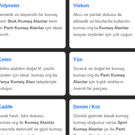
Polyester
Viskon
entetik ve dayanıklı bir kumaş;
Akıcı ve parlak dokusu ile
hem
Stok Kumaş Alanlar
hem
elbiselik ve bluzlarda kullanılır.
de
Parti Kumaş Alanlar
için ideal
kumas.org’ta
Kumaş Alanlar
ercih.
arayan üreticiler için çok uygun.
Keten
Yün
efes alabilen doğal lif, yazlık
Sıcacık ve doğal bir kumaş;
iysiler için ideal. kumas.org’da
kumas.org’da
Parti Kumaş
Parça Kumaş Alan
talepleriyle
Alanlar
için kışlık stokların
uluşur.
önemli bir parçası.
Kadife
Denim / Kot
esik havlı, lüks dokusu;
Günlük giyimde klasik kumaş;
umas.org ile
Kumaş Alanlar
kumaş stoğunuz varsa
Spot
rasında dekoratif ve giysi kumaş
Kumaş Alanlar
ya da
Parti