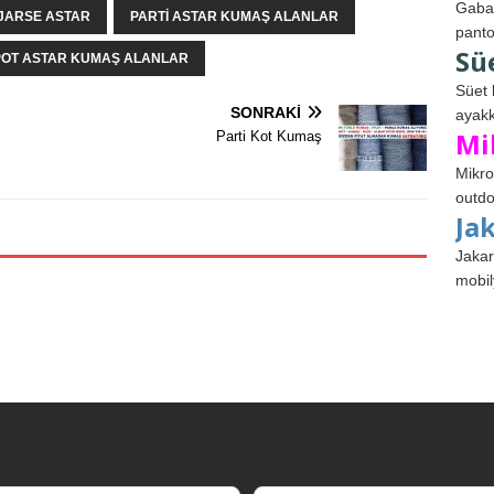
Gabar
JARSE ASTAR
PARTI ASTAR KUMAŞ ALANLAR
panto
Sü
POT ASTAR KUMAŞ ALANLAR
Süet 
SONRAKI
ayakk
Mi
Parti Kot Kumaş
Mikro
outdo
Ja
Jakar
mobil