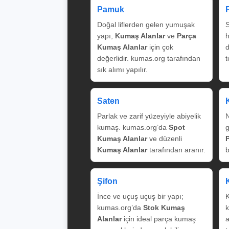
Pamuk
Doğal liflerden gelen yumuşak
S
yapı,
Kumaş Alanlar
ve
Parça
Kumaş Alanlar
için çok
değerlidir. kumas.org tarafından
t
sık alımı yapılır.
Saten
Parlak ve zarif yüzeyiyle abiyelik
N
kumaş. kumas.org’da
Spot
g
Kumaş Alanlar
ve düzenli
Kumaş Alanlar
tarafından aranır.
b
Şifon
İnce ve uçuş uçuş bir yapı;
K
kumas.org’da
Stok Kumaş
k
Alanlar
için ideal parça kumaş
a