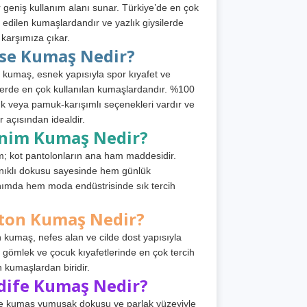
 geniş kullanım alanı sunar. Türkiye’de en çok
h edilen kumaşlardandır ve yazlık giysilerde
 karşımıza çıkar.
rse Kumaş Nedir?
 kumaş, esnek yapısıyla spor kıyafet ve
tlerde en çok kullanılan kumaşlardandır. %100
 veya pamuk-karışımlı seçenekleri vardır ve
r açısından idealdir.
nim Kumaş Nedir?
; kot pantolonların ana ham maddesidir.
ıklı dokusu sayesinde hem günlük
nımda hem moda endüstrisinde sık tercih
ton Kumaş Nedir?
 kumaş, nefes alan ve cilde dost yapısıyla
t, gömlek ve çocuk kıyafetlerinde en çok tercih
n kumaşlardan biridir.
dife Kumaş Nedir?
e kumaş yumuşak dokusu ve parlak yüzeyiyle