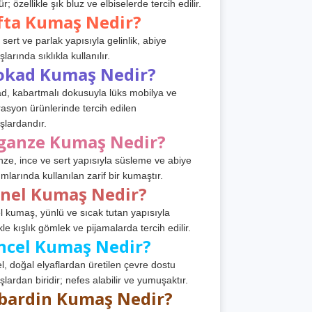
r; özellikle şık bluz ve elbiselerde tercih edilir.
fta Kumaş Nedir?
 sert ve parlak yapısıyla gelinlik, abiye
arında sıklıkla kullanılır.
okad Kumaş Nedir?
d, kabartmalı dokusuyla lüks mobilya ve
asyon ürünlerinde tercih edilen
lardandır.
ganze Kumaş Nedir?
ze, ince ve sert yapısıyla süsleme ve abiye
ımlarında kullanılan zarif bir kumaştır.
anel Kumaş Nedir?
l kumaş, yünlü ve sıcak tutan yapısıyla
kle kışlık gömlek ve pijamalarda tercih edilir.
ncel Kumaş Nedir?
l, doğal elyaflardan üretilen çevre dostu
lardan biridir; nefes alabilir ve yumuşaktır.
bardin Kumaş Nedir?