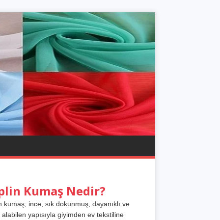
plin Kumaş Nedir?
n kumaş; ince, sık dokunmuş, dayanıklı ve
 alabilen yapısıyla giyimden ev tekstiline