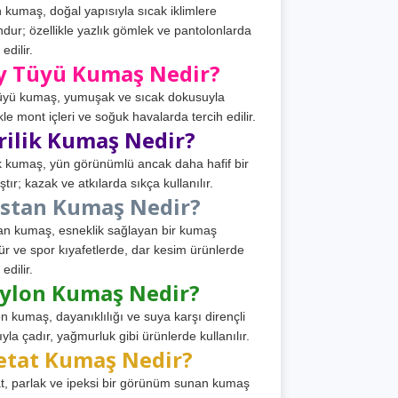
 kumaş, doğal yapısıyla sıcak iklimlere
dur; özellikle yazlık gömlek ve pantolonlarda
 edilir.
y Tüyü Kumaş Nedir?
üyü kumaş, yumuşak ve sıcak dokusuyla
ikle mont içleri ve soğuk havalarda tercih edilir.
rilik Kumaş Nedir?
ik kumaş, yün görünümlü ancak daha hafif bir
tır; kazak ve atkılarda sıkça kullanılır.
astan Kumaş Nedir?
an kumaş, esneklik sağlayan bir kumaş
ür ve spor kıyafetlerde, dar kesim ürünlerde
 edilir.
ylon Kumaş Nedir?
n kumaş, dayanıklılığı ve suya karşı dirençli
ıyla çadır, yağmurluk gibi ürünlerde kullanılır.
etat Kumaş Nedir?
t, parlak ve ipeksi bir görünüm sunan kumaş