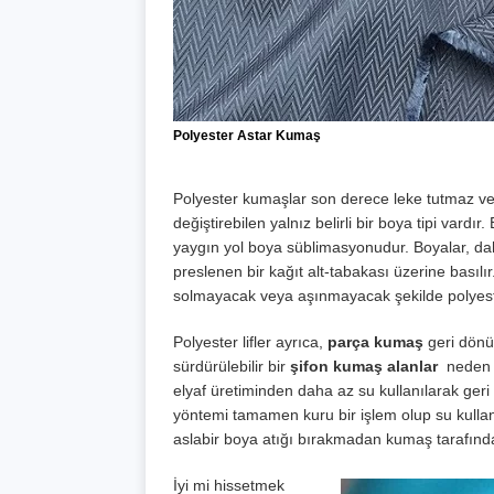
Polyester Astar Kumaş
Polyester kumaşlar son derece leke tutmaz ve 
değiştirebilen yalnız belirli bir boya tipi vardı
yaygın yol boya süblimasyonudur. Boyalar, da
preslenen bir kağıt alt-tabakası üzerine basılı
solmayacak veya aşınmayacak şekilde polyester
Polyester lifler ayrıca,
parça kumaş
geri dönü
sürdürülebilir bir
şifon kumaş alanlar
neden o
elyaf üretiminden daha az su kullanılarak ger
yöntemi tamamen kuru bir işlem olup su kullanı
aslabir boya atığı bırakmadan kumaş tarafında
İyi mi hissetmek