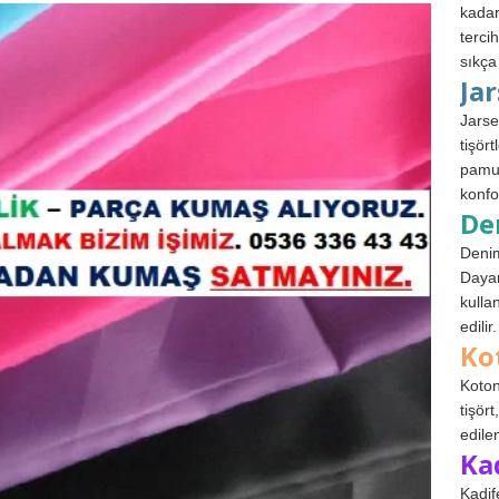
kadar
terci
sıkça
Ja
Jarse
tişör
pamuk
konfo
De
Denim
Dayan
kulla
edilir.
Ko
Koton
tişör
edile
Ka
Kadif