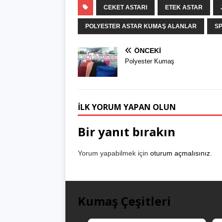
CEKET ASTARI
ETEK ASTAR
POLYESTER ASTAR KUMAŞ ALANLAR
S
ÖNCEKI
Polyester Kumaş
İLK YORUM YAPAN OLUN
Bir yanıt bırakın
Yorum yapabilmek için
oturum açmalısınız
.
Kumaş Çeşitleri