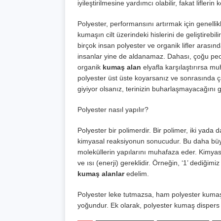
iyileştirilmesine yardımcı olabilir, fakat liflerin
Polyester, performansını artırmak için genellikl
kumaşın cilt üzerindeki hislerini de geliştirebil
birçok insan polyester ve organik lifler arası
insanlar yine de aldanamaz. Dahası, çoğu peo
organik
kumaş alan
elyafla karşılaştırırsa muh
polyester üst üste koyarsanız ve sonrasında çalı
giyiyor olsanız, terinizin buharlaşmayacağını 
Polyester nasıl yapılır?
Polyester bir polimerdir. Bir polimer, iki yad
kimyasal reaksiyonun sonucudur. Bu daha büy
moleküllerin yapılarını muhafaza eder. Kimya
ve ısı (enerji) gereklidir. Örneğin, ‘1’ dediğim
kumaş alanlar
edelim.
Polyester leke tutmazsa, ham polyester kumaş 
yoğundur. Ek olarak, polyester kumaş dispers b