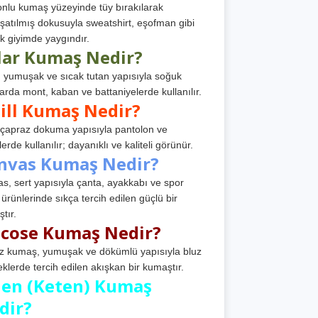
nlu kumaş yüzeyinde tüy bırakılarak
atılmış dokusuyla sweatshirt, eşofman gibi
k giyimde yaygındır.
lar Kumaş Nedir?
, yumuşak ve sıcak tutan yapısıyla soğuk
arda mont, kaban ve battaniyelerde kullanılır.
ill Kumaş Nedir?
, çapraz dokuma yapısıyla pantolon ve
erde kullanılır; dayanıklı ve kaliteli görünür.
nvas Kumaş Nedir?
s, sert yapısıyla çanta, ayakkabı ve spor
 ürünlerinde sıkça tercih edilen güçlü bir
tır.
scose Kumaş Nedir?
z kumaş, yumuşak ve dökümlü yapısıyla bluz
eklerde tercih edilen akışkan bir kumaştır.
nen (Keten) Kumaş
dir?