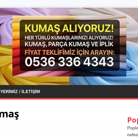
YERIMIZ / İLETIŞIM
umaş
Po
Popli
nefes