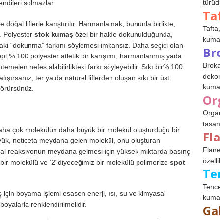
türüdü
 kendileri solmazlar.
Ta
e doğal liflerle karıştırılır. Harmanlamak, bununla birlikte,
Tafta,
ir. Polyester
stok kumaş
özel bir halde dokunulduğunda,
kumaşl
ndaki “dokunma” farkını söylemesi imkansız. Daha seçici olan
Br
pl,% 100 polyester atletik bir karışımı, harmanlanmış yada
Broka
temelen nefes alabilirlikteki farkı söyleyebilir. Sıkı bir% 100
dekor
şırsanız, ter ya da naturel liflerden oluşan sıkı bir üst
kumaş
görürsünüz.
Or
Organ
tasar
a daha çok molekülün daha büyük bir molekül oluşturduğu bir
Fl
ük, neticeta meydana gelen molekül, onu oluşturan
Flane
sal reaksiyonun meydana gelmesi için yüksek miktarda basınç
özelli
iz bir molekülü ve ‘2’ diyeceğimiz bir molekülü polimerize
spot
Te
Tence
için boyama işlemi esasen enerji, ısı, su ve kimyasal
kumaş
oyalarla renklendirilmelidir.
Ga