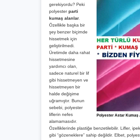
gerekiyordu? Peki
polyester
parti
kumaş alanlar
.
Özellikle başka bir
şey benzer biçimde
hissetmek için
geliştirilmedi.
Üretimde daha rahat
hissetmesine
yardımcı olan,
sadece naturel bir lif
gibi hissetmeyen ve
hissetmeyen bir
halde değişime
uğramıştır. Bunun
sebebi, polyester
liflerin nefes
Polyester Astar Kumaş 
alamamasıdır.
Özelliklerinde plastiğe benzetilebilir. Lifler, ipe
gibi “gözeneklere” sahip değildir. Elbet, polyes