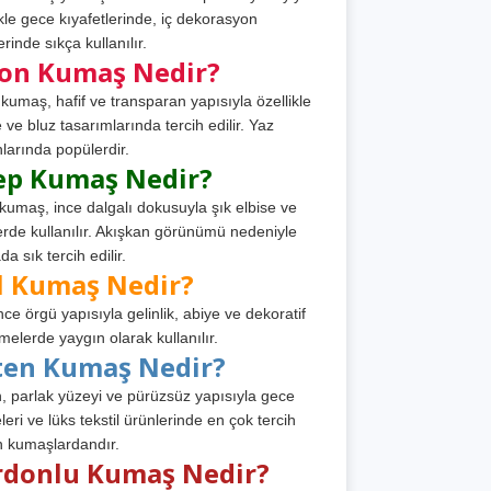
ikle gece kıyafetlerinde, iç dekorasyon
rinde sıkça kullanılır.
fon Kumaş Nedir?
 kumaş, hafif ve transparan yapısıyla özellikle
e ve bluz tasarımlarında tercih edilir. Yaz
larında popülerdir.
ep Kumaş Nedir?
kumaş, ince dalgalı dokusuyla şık elbise ve
erde kullanılır. Akışkan görünümü nedeniyle
a sık tercih edilir.
l Kumaş Nedir?
ince örgü yapısıyla gelinlik, abiye ve dekoratif
melerde yaygın olarak kullanılır.
ten Kumaş Nedir?
, parlak yüzeyi ve pürüzsüz yapısıyla gece
leri ve lüks tekstil ürünlerinde en çok tercih
n kumaşlardandır.
rdonlu Kumaş Nedir?