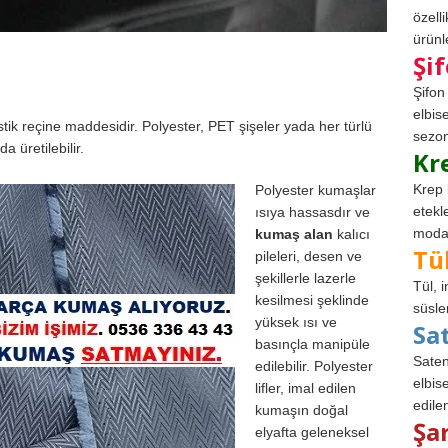
özell
ürünle
Şi
Şifon
elbis
astik reçine maddesidir. Polyester, PET şişeler yada her türlü
sezon
da üretilebilir.
Kr
Krep 
Polyester kumaşlar
etekl
ısıya hassasdır ve
modad
kumaş alan
kalıcı
Tü
pileleri, desen ve
şekillerle lazerle
Tül, 
kesilmesi şeklinde
süsle
yüksek ısı ve
Sa
basınçla manipüle
Saten
edilebilir. Polyester
elbise
lifler, imal edilen
edile
kumaşın doğal
Şa
elyafta geleneksel