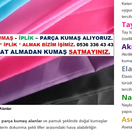
Keten
uygun
tercih
Ta
Tay t
özell
Ak
Akril
kumaş
El
Elast
türüd
tercih
Na
Naylo
Alanlar
yapıs
As
k
parça kumaş alanlar
ve pamuk şeklinde doğal kumaşlar
Aseta
terin dokunma şekli lifler arasındaki hava alabilirliğin