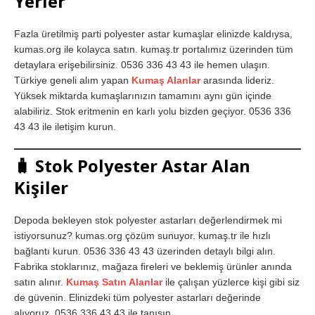
Yerler
Fazla üretilmiş parti polyester astar kumaşlar elinizde kaldıysa,
kumas.org ile kolayca satın. kumaş.tr portalımız üzerinden tüm
detaylara erişebilirsiniz. 0536 336 43 43 ile hemen ulaşın.
Türkiye geneli alım yapan
Kumaş Alanlar
arasında lideriz.
Yüksek miktarda kumaşlarınızın tamamını aynı gün içinde
alabiliriz. Stok eritmenin en karlı yolu bizden geçiyor. 0536 336
43 43 ile iletişim kurun.
🧳
Stok Polyester Astar Alan
Kişiler
Depoda bekleyen stok polyester astarları değerlendirmek mi
istiyorsunuz? kumas.org çözüm sunuyor. kumaş.tr ile hızlı
bağlantı kurun. 0536 336 43 43 üzerinden detaylı bilgi alın.
Fabrika stoklarınız, mağaza fireleri ve beklemiş ürünler anında
satın alınır.
Kumaş Satın Alanlar
ile çalışan yüzlerce kişi gibi siz
de güvenin. Elinizdeki tüm polyester astarları değerinde
alıyoruz. 0536 336 43 43 ile tanışın.