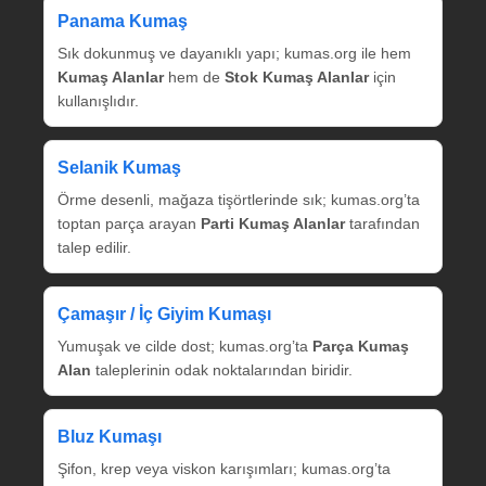
Panama Kumaş
Sık dokunmuş ve dayanıklı yapı; kumas.org ile hem
Kumaş Alanlar
hem de
Stok Kumaş Alanlar
için
kullanışlıdır.
Selanik Kumaş
Örme desenli, mağaza tişörtlerinde sık; kumas.org’ta
toptan parça arayan
Parti Kumaş Alanlar
tarafından
talep edilir.
Çamaşır / İç Giyim Kumaşı
Yumuşak ve cilde dost; kumas.org’ta
Parça Kumaş
Alan
taleplerinin odak noktalarından biridir.
Bluz Kumaşı
Şifon, krep veya viskon karışımları; kumas.org’ta