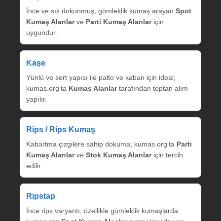
İnce ve sık dokunmuş; gömleklik kumaş arayan
Spot
Kumaş Alanlar
ve
Parti Kumaş Alanlar
için
uygundur.
Kaşe
Yünlü ve sert yapısı ile palto ve kaban için ideal;
kumas.org’ta
Kumaş Alanlar
tarafından toptan alım
yapılır.
Rips / Rips Kumaş
Kabartma çizgilere sahip dokuma; kumas.org’ta
Parti
Kumaş Alanlar
ve
Stok Kumaş Alanlar
için tercih
edilir.
Ripstap
İnce rips varyantı; özellikle gömleklik kumaşlarda