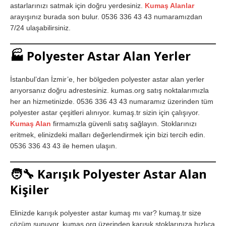
astarlarınızı satmak için doğru yerdesiniz.
Kumaş Alanlar
arayışınız burada son bulur. 0536 336 43 43 numaramızdan
7/24 ulaşabilirsiniz.
🏭
Polyester Astar Alan Yerler
İstanbul’dan İzmir’e, her bölgeden polyester astar alan yerler
arıyorsanız doğru adrestesiniz. kumas.org satış noktalarımızla
her an hizmetinizde. 0536 336 43 43 numaramız üzerinden tüm
polyester astar çeşitleri alınıyor. kumaş.tr sizin için çalışıyor.
Kumaş Alan
firmamızla güvenli satış sağlayın. Stoklarınızı
eritmek, elinizdeki malları değerlendirmek için bizi tercih edin.
0536 336 43 43 ile hemen ulaşın.
🧑‍🔧
Karışık Polyester Astar Alan
Kişiler
Elinizde karışık polyester astar kumaş mı var? kumaş.tr size
çözüm sunuyor. kumas.org üzerinden karışık stoklarınıza hızlıca