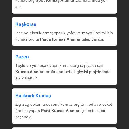
kumas.org
Spot Kumaş Alanlar
aramalarında yer
alır.
Kaşkorse
İnce ve elastik örme; spor kıyafet ve mayo üretimi için
kumas.org’ta
Parça Kumaş Alanlar
talep yaratır.
Pazen
Tüylü ve yumuşak yapı; kumas.org iç piyasa için
Kumaş Alanlar
tarafından bebek giysisi projelerinde
sık kullanılır.
Balıksırtı Kumaş
Zig‑zag dokuma deseni; kumas.org’ta moda ve ceket
üretimi yapan
Parti Kumaş Alanlar
için estetik bir
seçenek.