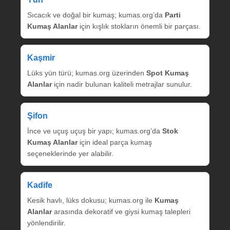
Sıcacık ve doğal bir kumaş; kumas.org’da
Parti
Kumaş Alanlar
için kışlık stokların önemli bir parçası.
Kaşmir
Lüks yün türü; kumas.org üzerinden
Spot Kumaş
Alanlar
için nadir bulunan kaliteli metrajlar sunulur.
Şifon
İnce ve uçuş uçuş bir yapı; kumas.org’da
Stok
Kumaş Alanlar
için ideal parça kumaş
seçeneklerinde yer alabilir.
Kadife
Kesik havlı, lüks dokusu; kumas.org ile
Kumaş
Alanlar
arasında dekoratif ve giysi kumaş talepleri
yönlendirilir.