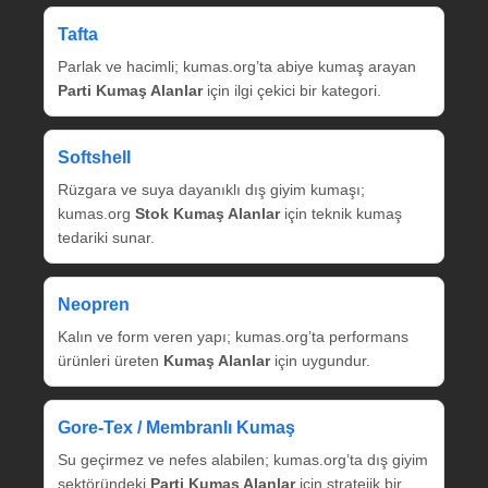
Tafta
Parlak ve hacimli; kumas.org’ta abiye kumaş arayan
Parti Kumaş Alanlar
için ilgi çekici bir kategori.
Softshell
Rüzgara ve suya dayanıklı dış giyim kumaşı;
kumas.org
Stok Kumaş Alanlar
için teknik kumaş
tedariki sunar.
Neopren
Kalın ve form veren yapı; kumas.org’ta performans
ürünleri üreten
Kumaş Alanlar
için uygundur.
Gore‑Tex / Membranlı Kumaş
Su geçirmez ve nefes alabilen; kumas.org’ta dış giyim
sektöründeki
Parti Kumaş Alanlar
için stratejik bir