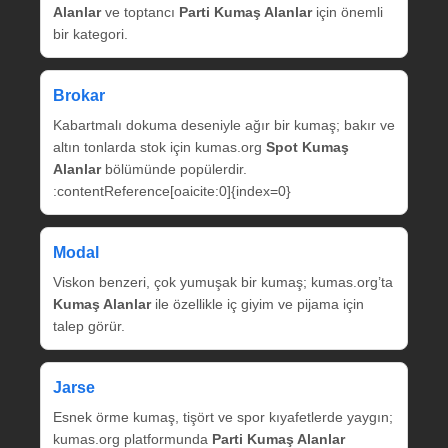
Alanlar
ve toptancı
Parti Kumaş Alanlar
için önemli
bir kategori.
Brokar
Kabartmalı dokuma deseniyle ağır bir kumaş; bakır ve
altın tonlarda stok için kumas.org
Spot Kumaş
Alanlar
bölümünde popülerdir.
:contentReference[oaicite:0]{index=0}
Modal
Viskon benzeri, çok yumuşak bir kumaş; kumas.org’ta
Kumaş Alanlar
ile özellikle iç giyim ve pijama için
talep görür.
Jarse
Esnek örme kumaş, tişört ve spor kıyafetlerde yaygın;
kumas.org platformunda
Parti Kumaş Alanlar