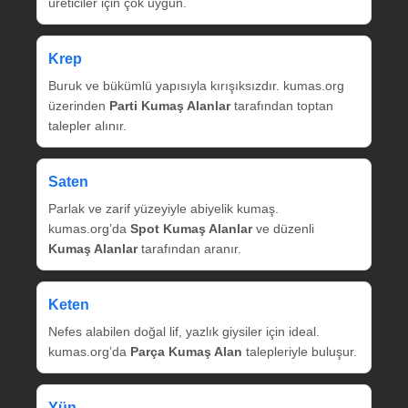
üreticiler için çok uygun.
Krep
Buruk ve bükümlü yapısıyla kırışıksızdır. kumas.org
üzerinden
Parti Kumaş Alanlar
tarafından toptan
talepler alınır.
Saten
Parlak ve zarif yüzeyiyle abiyelik kumaş.
kumas.org’da
Spot Kumaş Alanlar
ve düzenli
Kumaş Alanlar
tarafından aranır.
Keten
Nefes alabilen doğal lif, yazlık giysiler için ideal.
kumas.org’da
Parça Kumaş Alan
talepleriyle buluşur.
Yün