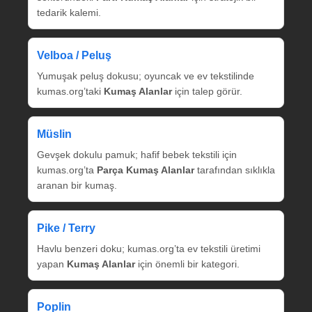
tedarik kalemi.
Velboa / Peluş
Yumuşak peluş dokusu; oyuncak ve ev tekstilinde
kumas.org’taki
Kumaş Alanlar
için talep görür.
Müslin
Gevşek dokulu pamuk; hafif bebek tekstili için
kumas.org’ta
Parça Kumaş Alanlar
tarafından sıklıkla
aranan bir kumaş.
Pike / Terry
Havlu benzeri doku; kumas.org’ta ev tekstili üretimi
yapan
Kumaş Alanlar
için önemli bir kategori.
Poplin