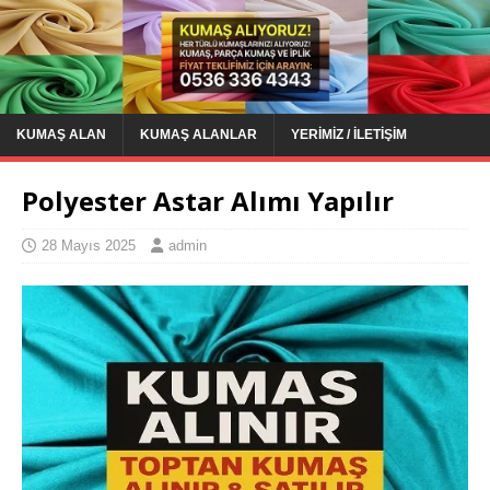
KUMAŞ ALAN
KUMAŞ ALANLAR
YERIMIZ / İLETIŞIM
Polyester Astar Alımı Yapılır
28 Mayıs 2025
admin