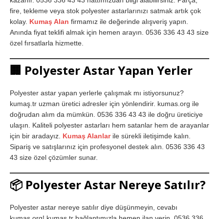
kazanır. 0536 336 43 43 hattımızdan bilgi alabilirsiniz. Parça,
fire, tekleme veya stok polyester astarlarınızı satmak artık çok
kolay.
Kumaş Alan
firmamız ile değerinde alışveriş yapın.
Anında fiyat teklifi almak için hemen arayın. 0536 336 43 43 size
özel fırsatlarla hizmette.
🏢
Polyester Astar Yapan Yerler
Polyester astar yapan yerlerle çalışmak mı istiyorsunuz?
kumaş.tr uzman üretici adresler için yönlendirir. kumas.org ile
doğrudan alım da mümkün. 0536 336 43 43 ile doğru üreticiye
ulaşın. Kaliteli polyester astarları hem satanlar hem de arayanlar
için bir aradayız.
Kumaş Alanlar
ile sürekli iletişimde kalın.
Sipariş ve satışlarınız için profesyonel destek alın. 0536 336 43
43 size özel çözümler sunar.
📦
Polyester Astar Nereye Satılır?
Polyester astar nereye satılır diye düşünmeyin, cevabı
kumas.org! kumaş.tr bağlantımızla hemen ilan verin. 0536 336