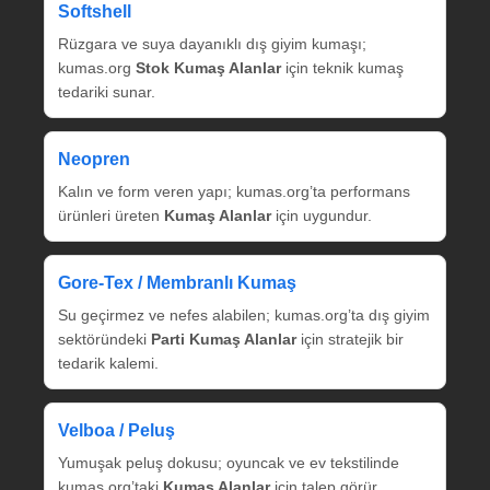
Softshell
Rüzgara ve suya dayanıklı dış giyim kumaşı;
kumas.org
Stok Kumaş Alanlar
için teknik kumaş
tedariki sunar.
Neopren
Kalın ve form veren yapı; kumas.org’ta performans
ürünleri üreten
Kumaş Alanlar
için uygundur.
Gore‑Tex / Membranlı Kumaş
Su geçirmez ve nefes alabilen; kumas.org’ta dış giyim
sektöründeki
Parti Kumaş Alanlar
için stratejik bir
tedarik kalemi.
Velboa / Peluş
Yumuşak peluş dokusu; oyuncak ve ev tekstilinde
kumas.org’taki
Kumaş Alanlar
için talep görür.