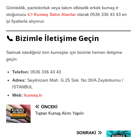
Gömleklik, pantolonluk veya takım elbiselik erkek kumaş.tr
stoğunuzu
👉 Kumaş Satın Alanlar
olarak 0536 336 43 43 en
iyi fiyatlarla alıyoruz.
📞 Bizimle İletişime Geçin
Satmak istediğiniz tüm kumaşlar için bizimle hemen iletişime
geçin:
Telefon:
0536 336 43 43
Adres:
Seyitnizam Mah. G.25 Sok. No:30/A Zeytinburnu /
İSTANBUL
Web:
kumaş.tr
ÖNCEKI
Toptan Kumaş Alımı Yapılır
SONRAKI