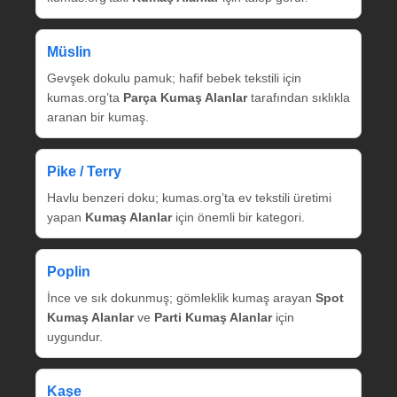
Müslin
Gevşek dokulu pamuk; hafif bebek tekstili için
kumas.org’ta
Parça Kumaş Alanlar
tarafından sıklıkla
aranan bir kumaş.
Pike / Terry
Havlu benzeri doku; kumas.org’ta ev tekstili üretimi
yapan
Kumaş Alanlar
için önemli bir kategori.
Poplin
İnce ve sık dokunmuş; gömleklik kumaş arayan
Spot
Kumaş Alanlar
ve
Parti Kumaş Alanlar
için
uygundur.
Kaşe