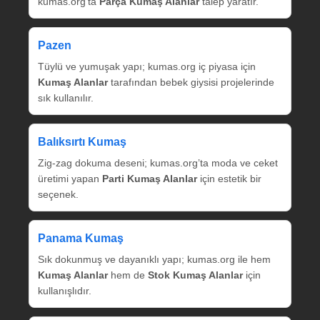
kumas.org’ta
Parça Kumaş Alanlar
talep yaratır.
Pazen
Tüylü ve yumuşak yapı; kumas.org iç piyasa için
Kumaş Alanlar
tarafından bebek giysisi projelerinde
sık kullanılır.
Balıksırtı Kumaş
Zig‑zag dokuma deseni; kumas.org’ta moda ve ceket
üretimi yapan
Parti Kumaş Alanlar
için estetik bir
seçenek.
Panama Kumaş
Sık dokunmuş ve dayanıklı yapı; kumas.org ile hem
Kumaş Alanlar
hem de
Stok Kumaş Alanlar
için
kullanışlıdır.