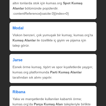
altın tonlarda stok için kumas.org
Spot Kumaş
Alanlar
bölümünde popülerdir.
:contentReference[oaicite:0]{index=0}
Modal
Viskon benzeri, çok yumuşak bir kumaş; kumas.org’ta
Kumaş Alanlar
ile özellikle iç giyim ve pijama için
talep görür.
Jarse
Esnek örme kumaş, tişört ve spor kıyafetlerde yaygın;
kumas.org platformunda
Parti Kumaş Alanlar
tarafından sık alımı yapılır.
Ribana
Yaka ve manşetlerde kullanılan kabartılı örme;
kumas.org’da
Parça Kumaş Alan
talepleriyle birlikte