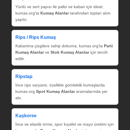
Yünlü ve sert yapısı ile palto ve kaban için ideal;
kumas.org’ta
Kumaş Alanlar
tarafından toptan alım
yapılır.
Rips / Rips Kumaş
Kabartma çizgilere sahip dokuma; kumas.org’ta
Parti
Kumaş Alanlar
ve
Stok Kumaş Alanlar
için tercih
edilir.
Ripstap
İnce rips varyantı; özellikle gömleklik kumaşlarda
kumas.org
Spot Kumaş Alanlar
aramalarında yer
alır.
Kaşkorse
İnce ve elastik örme; spor kıyafet ve mayo üretimi için