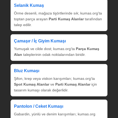
Selanik Kumaş
Örme desenli, mağaza tişörtlerinde sık; kumas.org’ta
toptan parça arayan
Parti Kumaş Alanlar
tarafından
talep edilir.
Çamaşır / İç Giyim Kumaşı
Yumuşak ve cilde dost; kumas.org’ta
Parça Kumaş
Alan
taleplerinin odak noktalarından biridir.
Bluz Kumaşı
Şifon, krep veya viskon karışımları; kumas.org’ta
Spot Kumaş Alanlar
ve
Parti Kumaş Alanlar
için
tasarım kumaşı olarak değerlidir.
Pantolon / Ceket Kumaşı
Gabardin, yünlü ve denim karışımları; kumas.org