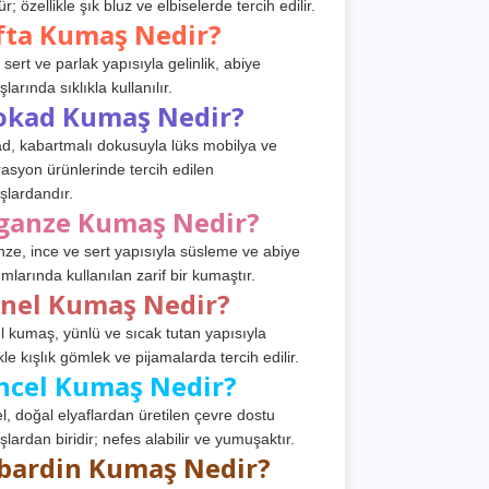
r; özellikle şık bluz ve elbiselerde tercih edilir.
fta Kumaş Nedir?
 sert ve parlak yapısıyla gelinlik, abiye
arında sıklıkla kullanılır.
okad Kumaş Nedir?
d, kabartmalı dokusuyla lüks mobilya ve
asyon ürünlerinde tercih edilen
lardandır.
ganze Kumaş Nedir?
ze, ince ve sert yapısıyla süsleme ve abiye
ımlarında kullanılan zarif bir kumaştır.
anel Kumaş Nedir?
l kumaş, yünlü ve sıcak tutan yapısıyla
kle kışlık gömlek ve pijamalarda tercih edilir.
ncel Kumaş Nedir?
l, doğal elyaflardan üretilen çevre dostu
lardan biridir; nefes alabilir ve yumuşaktır.
bardin Kumaş Nedir?