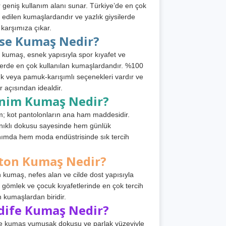
 geniş kullanım alanı sunar. Türkiye’de en çok
h edilen kumaşlardandır ve yazlık giysilerde
 karşımıza çıkar.
rse Kumaş Nedir?
 kumaş, esnek yapısıyla spor kıyafet ve
tlerde en çok kullanılan kumaşlardandır. %100
 veya pamuk-karışımlı seçenekleri vardır ve
r açısından idealdir.
nim Kumaş Nedir?
; kot pantolonların ana ham maddesidir.
ıklı dokusu sayesinde hem günlük
nımda hem moda endüstrisinde sık tercih
ton Kumaş Nedir?
 kumaş, nefes alan ve cilde dost yapısıyla
t, gömlek ve çocuk kıyafetlerinde en çok tercih
n kumaşlardan biridir.
dife Kumaş Nedir?
e kumaş yumuşak dokusu ve parlak yüzeyiyle