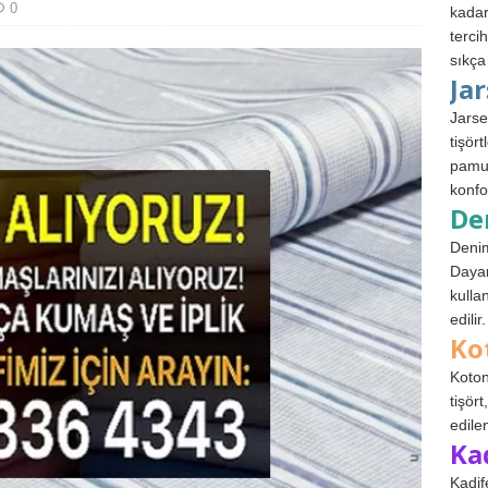
0
kadar
terci
sıkça
Ja
Jarse
tişör
pamuk
konfo
De
Denim
Dayan
kulla
edilir.
Ko
Koton
tişör
edile
Ka
Kadif