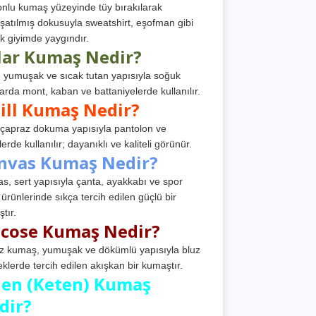
nlu kumaş yüzeyinde tüy bırakılarak
atılmış dokusuyla sweatshirt, eşofman gibi
k giyimde yaygındır.
lar Kumaş Nedir?
, yumuşak ve sıcak tutan yapısıyla soğuk
arda mont, kaban ve battaniyelerde kullanılır.
ill Kumaş Nedir?
, çapraz dokuma yapısıyla pantolon ve
erde kullanılır; dayanıklı ve kaliteli görünür.
nvas Kumaş Nedir?
s, sert yapısıyla çanta, ayakkabı ve spor
 ürünlerinde sıkça tercih edilen güçlü bir
tır.
scose Kumaş Nedir?
z kumaş, yumuşak ve dökümlü yapısıyla bluz
eklerde tercih edilen akışkan bir kumaştır.
nen (Keten) Kumaş
dir?