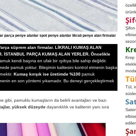
özell
ürünle
Şi
Şifon
elbis
r parça penye alanlar spot penye alanlar likralı penye alan firmalar
sezon
Kr
. Parça süprem alan firmalar. LİKRALI KUMAŞ ALAN
 İSTANBUL PARÇA KUMAŞ ALAN YERLER. Öncelikle
Krep 
amuk kendi başına en ufak bir ışıltıya bile sahip değildir.
etekl
de pamuk yoktur. Bileşimin kalitesini kontrol etmenin başka
modad
zmektir.
Kumaş kırışık ise üretimde %100
pamuk
Tü
etmenin en son yöntemi yıkamadır. Bu deneyi gerçekleştirmek
Tül, 
süsle
Sa
e gibi, pamuklu kumaşların da belirli avantajları ve bazı
tajlar, yüksek düzeyde
dayanıklılık ve kalitenin yanı sıra
Saten
elbise
edile
Şa