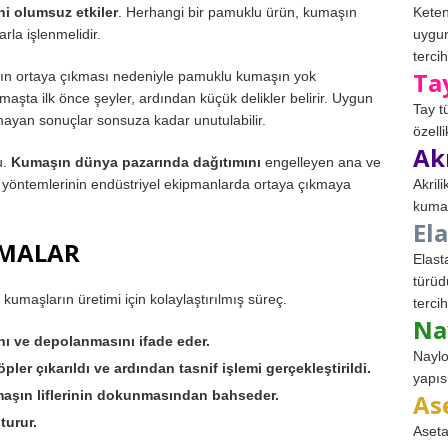
ini olumsuz etkiler
. Herhangi bir pamuklu ürün, kumaşın
Keten
rla işlenmelidir.
uygun
tercih
Ta
arın ortaya çıkması nedeniyle pamuklu kumaşın yok
maşta ilk önce şeyler, ardından küçük delikler belirir. Uygun
Tay t
mayan sonuçlar sonsuza kadar unutulabilir.
özell
Ak
u.
Kumaşın dünya pazarında dağıtımını
engelleyen ana ve
e yöntemlerinin endüstriyel ekipmanlarda ortaya çıkmaya
Akril
kumaş
El
RMALAR
Elast
türüd
umaşların üretimi için kolaylaştırılmış süreç.
tercih
Na
nı ve depolanmasını ifade eder.
Naylo
pler çıkarıldı ve ardından tasnif işlemi gerçekleştirildi.
yapıs
umaşın liflerinin dokunmasından bahseder.
As
turur.
Aseta