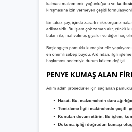
kalması malzemenin yoğunluğunu ve
kalites
kırışmasına izin vermeyen çeşitli formülasyonla
En tatsız şey, içinde zararlı mikroorganizmal
edilmesidir. Bu işlem çok zaman alır, çünkü ku
bakım ile, mahvolmuş giysiler ve diğer hoş ol
Başlangıçta pamuklu kumaşlar elle yapılıyord
en önemli sebep buydu. Ardından, ilgili işlem
başlaması nedeniyle durum kökten değişti.
PENYE KUMAŞ ALAN Fİ
Adım adım prosedürler için sağlanan pamuklu k
Hasat. Bu, malzemelerin dara ağırlığı
Temizleme İlgili makinelerde çeşitli çö
Konuları devam ettirin. Bu işlem, k
Dokuma ipliği doğrudan kumaşı oluş