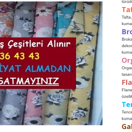
türüdü
Ta
Tafta,
kumaşl
Br
Broka
dekor
kumaş
Or
Organ
tasar
Fl
Flane
özelli
Te
Tence
kumaş
Ga