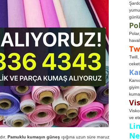
Şardo
yumuş
günlü
Po
Polar
haval
Tw
Twill
ceketl
Ka
Kanva
giyim
kumaş
Vi
Visko
ve et
Li
Ne
dır.
Pamuklu kumaşın güneş
ışığına uzun süre maruz