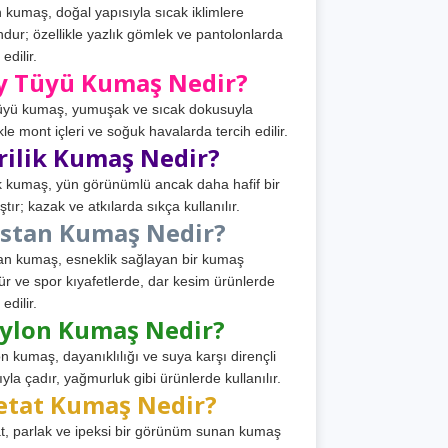
 kumaş, doğal yapısıyla sıcak iklimlere
dur; özellikle yazlık gömlek ve pantolonlarda
 edilir.
y Tüyü Kumaş Nedir?
üyü kumaş, yumuşak ve sıcak dokusuyla
ikle mont içleri ve soğuk havalarda tercih edilir.
rilik Kumaş Nedir?
ik kumaş, yün görünümlü ancak daha hafif bir
tır; kazak ve atkılarda sıkça kullanılır.
astan Kumaş Nedir?
an kumaş, esneklik sağlayan bir kumaş
ür ve spor kıyafetlerde, dar kesim ürünlerde
 edilir.
ylon Kumaş Nedir?
n kumaş, dayanıklılığı ve suya karşı dirençli
ıyla çadır, yağmurluk gibi ürünlerde kullanılır.
etat Kumaş Nedir?
t, parlak ve ipeksi bir görünüm sunan kumaş