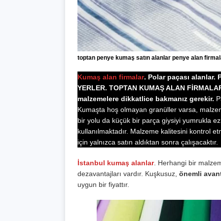
toptan penye kumaş satın alanlar penye alan firmala
Kumaş alan firmalar
. Polar paçası alanlar
YERLER. TOPTAN KUMAŞ ALAN FİRMALAR.
malzemelere dikkatlice bakmanız gerekir.
P
Kumaşta hoş olmayan granüller varsa, malzeme
bir yolu da küçük bir parça giysiyi yumrukla e
kullanılmaktadır. Malzeme kalitesini kontrol 
için yalnızca satın aldıktan sonra çalışacaktır.
İstanbul kumaş alanlar
. Herhangi bir malzem
dezavantajları vardır. Kuşkusuz,
önemli avan
uygun bir fiyattır.