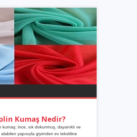
plin Kumaş Nedir?
n kumaş; ince, sık dokunmuş, dayanıklı ve
 alabilen yapısıyla giyimden ev tekstiline