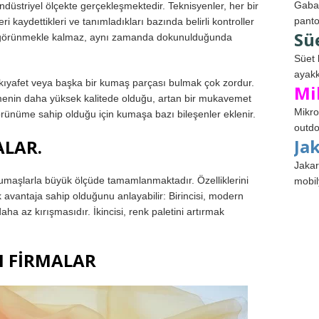
Gabar
ndüstriyel ölçekte gerçekleşmektedir. Teknisyenler, her bir
panto
 kaydettikleri ve tanımladıkları bazında belirli kontroller
Sü
ka görünmekle kalmaz, aynı zamanda dokunulduğunda
Süet 
ayakk
kıyafet veya başka bir kumaş parçası bulmak çok zordur.
Mi
enin daha yüksek kalitede olduğu, artan bir mukavemet
Mikro
görünüme sahip olduğu için kumaşa bazı bileşenler eklenir.
outdo
Ja
ALAR.
Jakar
kumaşlarla büyük ölçüde tamamlanmaktadır. Özelliklerini
mobil
avantaja sahip olduğunu anlayabilir: Birincisi, modern
 az kırışmasıdır. İkincisi, renk paletini artırmak
N FİRMALAR