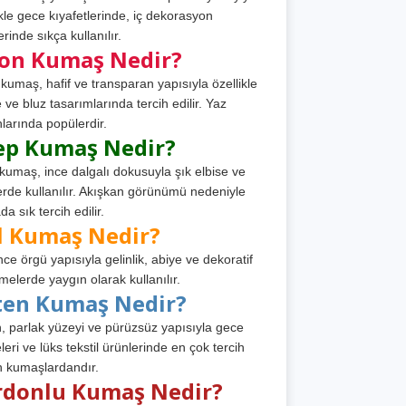
ikle gece kıyafetlerinde, iç dekorasyon
rinde sıkça kullanılır.
fon Kumaş Nedir?
 kumaş, hafif ve transparan yapısıyla özellikle
e ve bluz tasarımlarında tercih edilir. Yaz
larında popülerdir.
ep Kumaş Nedir?
kumaş, ince dalgalı dokusuyla şık elbise ve
erde kullanılır. Akışkan görünümü nedeniyle
a sık tercih edilir.
l Kumaş Nedir?
ince örgü yapısıyla gelinlik, abiye ve dekoratif
melerde yaygın olarak kullanılır.
ten Kumaş Nedir?
, parlak yüzeyi ve pürüzsüz yapısıyla gece
leri ve lüks tekstil ürünlerinde en çok tercih
n kumaşlardandır.
rdonlu Kumaş Nedir?