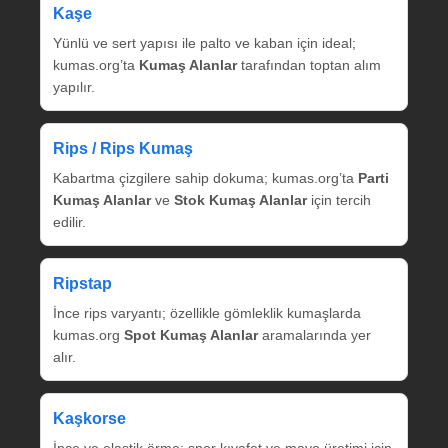
Kaşe
Yünlü ve sert yapısı ile palto ve kaban için ideal;
kumas.org’ta
Kumaş Alanlar
tarafından toptan alım
yapılır.
Rips / Rips Kumaş
Kabartma çizgilere sahip dokuma; kumas.org’ta
Parti
Kumaş Alanlar
ve
Stok Kumaş Alanlar
için tercih
edilir.
Ripstap
İnce rips varyantı; özellikle gömleklik kumaşlarda
kumas.org
Spot Kumaş Alanlar
aramalarında yer
alır.
Kaşkorse
İnce ve elastik örme; spor kıyafet ve mayo üretimi için