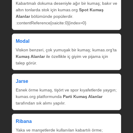
Kabartmalı dokuma deseniyle ağır bir kumaş; bakır ve
altın tonlarda stok için kumas.org
Spot Kumaş
Alanlar
bölümünde popülerdir.
:contentReference[oaicite:0]{index=0}
Modal
Viskon benzeri, çok yumuşak bir kumaş; kumas.org’ta
Kumaş Alanlar
ile özellikle iç giyim ve pijama için
talep görür.
Jarse
Esnek örme kumaş, tişört ve spor kıyafetlerde yaygın;
kumas.org platformunda
Parti Kumaş Alanlar
tarafından sık alımı yapılır.
Ribana
Yaka ve manşetlerde kullanılan kabartılı örme;