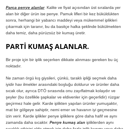
Parça penye alanlar
. Kalite ve fiyat açısından üst sıralarda yer
alan bir diğer ürün ise penye. Pamuk lifleri bir kez büküldükten
sonra, herhangi bir yabancı maddeyi veya mükemmel iplikleri
çıkarmak için taranır, bu da basitçe halka şeklinde bükülmekten
daha temiz, daha pürüzsüz bir kumaş üretir.
PARTİ KUMAŞ ALANLAR.
Bir proje için bir iplik seçerken dikkate alınması gereken bu üç
noktadır.
Ne zaman örgü kış giysileri, çünkü, taraklı ipliği seçmek daha
iyidir hav ilmekler arasındaki boşluğu doldurur ve ürünler daha
sıcak olur, ayrıca DTÖ sırasında onu zayıflatmak kolaydır ve
şeyler (bu özellikle şapkalar ve eldivenler için geçerlidir) rüzgar
geçirmez hale gelir. Karde iplikten yapılan ürünler yumuşaktır,
mat bir gölgeye sahiptir, nemi emer ve havanın iyi geçmesine
izin verir. Karde iplikler penye ipliklere göre daha hafif ve aynı
zamanda daha sıcaktır.
Penye kumaş alan
ipliklerden aynı
sıcaklık etkisini elde etmek için daha fazla iplik kıvrımı veya daha