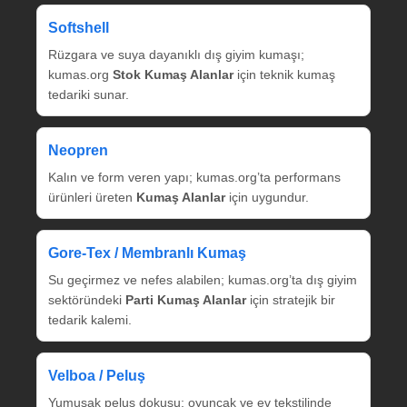
Softshell
Rüzgara ve suya dayanıklı dış giyim kumaşı;
kumas.org
Stok Kumaş Alanlar
için teknik kumaş
tedariki sunar.
Neopren
Kalın ve form veren yapı; kumas.org’ta performans
ürünleri üreten
Kumaş Alanlar
için uygundur.
Gore‑Tex / Membranlı Kumaş
Su geçirmez ve nefes alabilen; kumas.org’ta dış giyim
sektöründeki
Parti Kumaş Alanlar
için stratejik bir
tedarik kalemi.
Velboa / Peluş
Yumuşak peluş dokusu; oyuncak ve ev tekstilinde