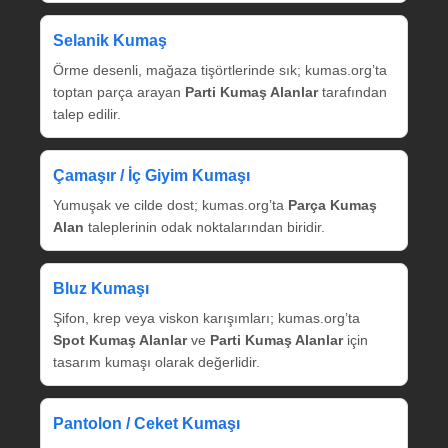
Selanik Kumaş
Örme desenli, mağaza tişörtlerinde sık; kumas.org’ta
toptan parça arayan
Parti Kumaş Alanlar
tarafından
talep edilir.
Çamaşır / İç Giyim Kumaşı
Yumuşak ve cilde dost; kumas.org’ta
Parça Kumaş
Alan
taleplerinin odak noktalarından biridir.
Bluz Kumaşı
Şifon, krep veya viskon karışımları; kumas.org’ta
Spot Kumaş Alanlar
ve
Parti Kumaş Alanlar
için
tasarım kumaşı olarak değerlidir.
Pantolon / Ceket Kumaşı