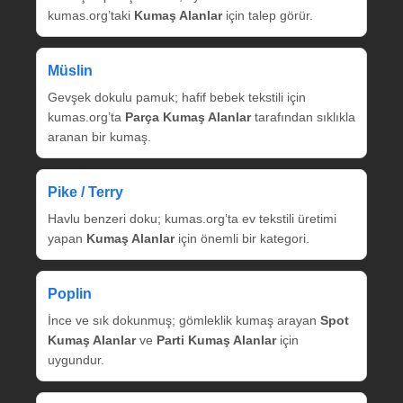
kumas.org’taki
Kumaş Alanlar
için talep görür.
Müslin
Gevşek dokulu pamuk; hafif bebek tekstili için
kumas.org’ta
Parça Kumaş Alanlar
tarafından sıklıkla
aranan bir kumaş.
Pike / Terry
Havlu benzeri doku; kumas.org’ta ev tekstili üretimi
yapan
Kumaş Alanlar
için önemli bir kategori.
Poplin
İnce ve sık dokunmuş; gömleklik kumaş arayan
Spot
Kumaş Alanlar
ve
Parti Kumaş Alanlar
için
uygundur.