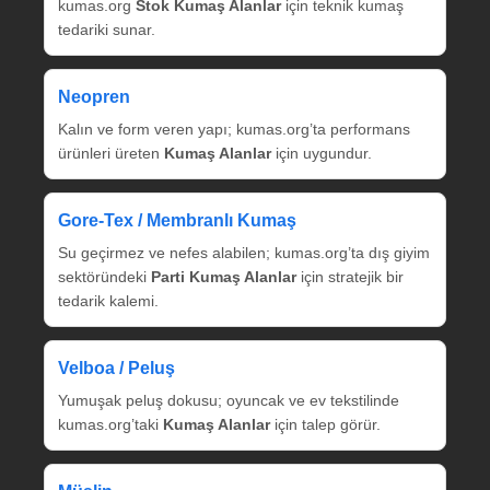
kumas.org
Stok Kumaş Alanlar
için teknik kumaş
tedariki sunar.
Neopren
Kalın ve form veren yapı; kumas.org’ta performans
ürünleri üreten
Kumaş Alanlar
için uygundur.
Gore‑Tex / Membranlı Kumaş
Su geçirmez ve nefes alabilen; kumas.org’ta dış giyim
sektöründeki
Parti Kumaş Alanlar
için stratejik bir
tedarik kalemi.
Velboa / Peluş
Yumuşak peluş dokusu; oyuncak ve ev tekstilinde
kumas.org’taki
Kumaş Alanlar
için talep görür.