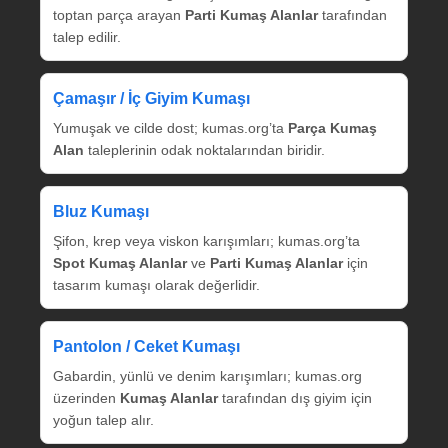
toptan parça arayan
Parti Kumaş Alanlar
tarafından
talep edilir.
Çamaşır / İç Giyim Kumaşı
Yumuşak ve cilde dost; kumas.org’ta
Parça Kumaş
Alan
taleplerinin odak noktalarından biridir.
Bluz Kumaşı
Şifon, krep veya viskon karışımları; kumas.org’ta
Spot Kumaş Alanlar
ve
Parti Kumaş Alanlar
için
tasarım kumaşı olarak değerlidir.
Pantolon / Ceket Kumaşı
Gabardin, yünlü ve denim karışımları; kumas.org
üzerinden
Kumaş Alanlar
tarafından dış giyim için
yoğun talep alır.