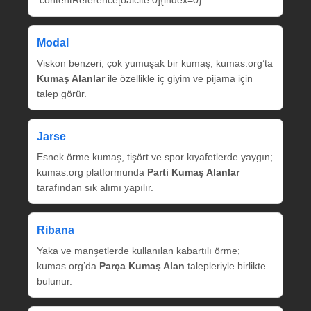
:contentReference[oaicite:0]{index=0}
Modal
Viskon benzeri, çok yumuşak bir kumaş; kumas.org’ta
Kumaş Alanlar
ile özellikle iç giyim ve pijama için
talep görür.
Jarse
Esnek örme kumaş, tişört ve spor kıyafetlerde yaygın;
kumas.org platformunda
Parti Kumaş Alanlar
tarafından sık alımı yapılır.
Ribana
Yaka ve manşetlerde kullanılan kabartılı örme;
kumas.org’da
Parça Kumaş Alan
talepleriyle birlikte
bulunur.