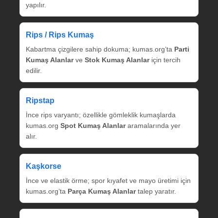
yapılır.
Rips / Rips Kumaş
Kabartma çizgilere sahip dokuma; kumas.org’ta
Parti
Kumaş Alanlar
ve
Stok Kumaş Alanlar
için tercih
edilir.
Ripstap
İnce rips varyantı; özellikle gömleklik kumaşlarda
kumas.org
Spot Kumaş Alanlar
aramalarında yer
alır.
Kaşkorse
İnce ve elastik örme; spor kıyafet ve mayo üretimi için
kumas.org’ta
Parça Kumaş Alanlar
talep yaratır.