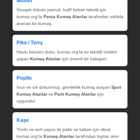
Müslin
Gevşek dokulu pamuk; hafif bebek tekstili için
kumas.org’ta
Parça Kumaş Alanlar
tarafından sıklıkla
aranan bir kumaş.
Pike / Terry
Havlu benzeri doku; kumas.org’ta ev tekstili üretimi
yapan
Kumaş Alanlar
için önemli bir kategori.
Poplin
İnce ve sık dokunmuş; gömleklik kumaş arayan
Spot
Kumaş Alanlar
ve
Parti Kumaş Alanlar
için
uygundur.
Kaşe
Yünlü ve sert yapısı ile palto ve kaban için ideal;
kumas.org’ta
Kumaş Alanlar
tarafından toptan alım