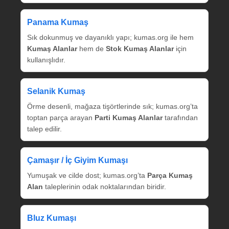
Panama Kumaş
Sık dokunmuş ve dayanıklı yapı; kumas.org ile hem
Kumaş Alanlar
hem de
Stok Kumaş Alanlar
için
kullanışlıdır.
Selanik Kumaş
Örme desenli, mağaza tişörtlerinde sık; kumas.org’ta
toptan parça arayan
Parti Kumaş Alanlar
tarafından
talep edilir.
Çamaşır / İç Giyim Kumaşı
Yumuşak ve cilde dost; kumas.org’ta
Parça Kumaş
Alan
taleplerinin odak noktalarından biridir.
Bluz Kumaşı