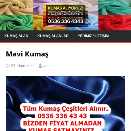
KUMAŞ ALAN
KUMAŞ ALANLAR
YERIMIZ / İLETIŞIM
Mavi Kumaş
24 Ekim 2022
admin