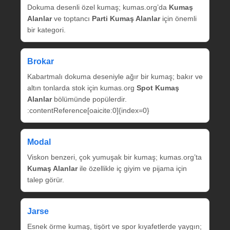
Dokuma desenli özel kumaş; kumas.org’da
Kumaş
Alanlar
ve toptancı
Parti Kumaş Alanlar
için önemli
bir kategori.
Brokar
Kabartmalı dokuma deseniyle ağır bir kumaş; bakır ve
altın tonlarda stok için kumas.org
Spot Kumaş
Alanlar
bölümünde popülerdir.
:contentReference[oaicite:0]{index=0}
Modal
Viskon benzeri, çok yumuşak bir kumaş; kumas.org’ta
Kumaş Alanlar
ile özellikle iç giyim ve pijama için
talep görür.
Jarse
Esnek örme kumaş, tişört ve spor kıyafetlerde yaygın;