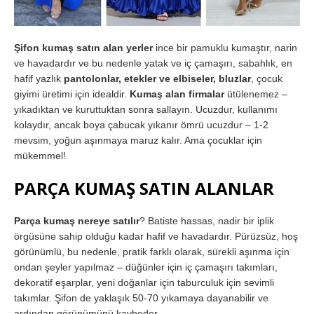
Şifon kumaş satın alan yerler
ince bir pamuklu kumaştır, narin
ve havadardır ve bu nedenle yatak ve iç çamaşırı, sabahlık, en
hafif yazlık
pantolonlar, etekler ve elbiseler, bluzlar
, çocuk
giyimi üretimi için idealdir.
Kumaş alan firmalar
ütülenemez –
yıkadıktan ve kuruttuktan sonra sallayın. Ucuzdur, kullanımı
kolaydır, ancak boya çabucak yıkanır ömrü ucuzdur – 1-2
mevsim, yoğun aşınmaya maruz kalır. Ama çocuklar için
mükemmel!
PARÇA KUMAŞ SATIN ALANLAR
Parça kumaş nereye satılır
? Batiste hassas, nadir bir iplik
örgüsüne sahip olduğu kadar hafif ve havadardır. Pürüzsüz, hoş
görünümlü, bu nedenle, pratik farklı olarak, sürekli aşınma için
ondan şeyler yapılmaz – düğünler için iç çamaşırı takımları,
dekoratif eşarplar, yeni doğanlar için taburculuk için sevimli
takımlar. Şifon de yaklaşık 50-70 yıkamaya dayanabilir ve
ardından görünümünü kaybeder.