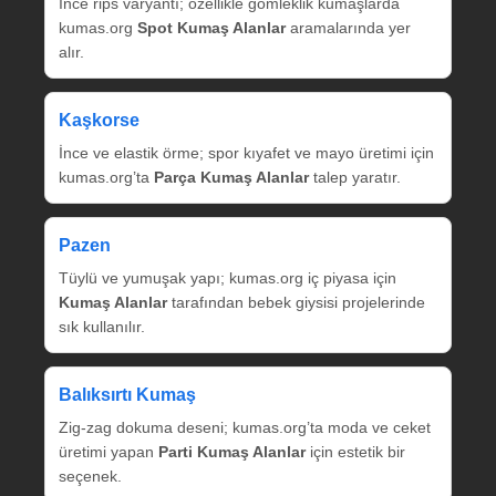
İnce rips varyantı; özellikle gömleklik kumaşlarda
kumas.org
Spot Kumaş Alanlar
aramalarında yer
alır.
Kaşkorse
İnce ve elastik örme; spor kıyafet ve mayo üretimi için
kumas.org’ta
Parça Kumaş Alanlar
talep yaratır.
Pazen
Tüylü ve yumuşak yapı; kumas.org iç piyasa için
Kumaş Alanlar
tarafından bebek giysisi projelerinde
sık kullanılır.
Balıksırtı Kumaş
Zig‑zag dokuma deseni; kumas.org’ta moda ve ceket
üretimi yapan
Parti Kumaş Alanlar
için estetik bir
seçenek.