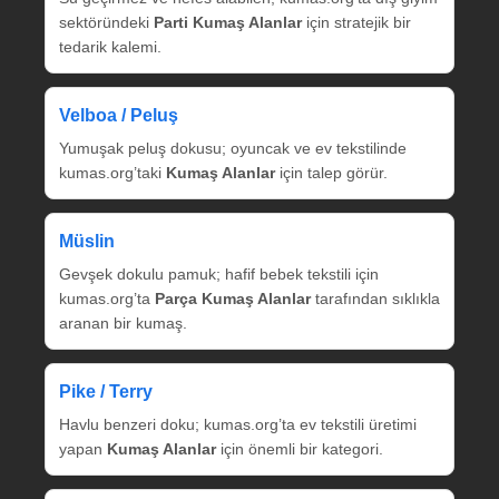
sektöründeki
Parti Kumaş Alanlar
için stratejik bir
tedarik kalemi.
Velboa / Peluş
Yumuşak peluş dokusu; oyuncak ve ev tekstilinde
kumas.org’taki
Kumaş Alanlar
için talep görür.
Müslin
Gevşek dokulu pamuk; hafif bebek tekstili için
kumas.org’ta
Parça Kumaş Alanlar
tarafından sıklıkla
aranan bir kumaş.
Pike / Terry
Havlu benzeri doku; kumas.org’ta ev tekstili üretimi
yapan
Kumaş Alanlar
için önemli bir kategori.