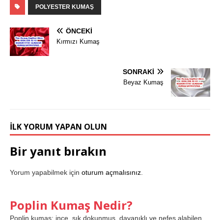
POLYESTER KUMAŞ
ÖNCEKI
Kırmızı Kumaş
SONRAKI
Beyaz Kumaş
İLK YORUM YAPAN OLUN
Bir yanıt bırakın
Yorum yapabilmek için
oturum açmalısınız
.
Poplin Kumaş Nedir?
Poplin kumaş; ince, sık dokunmuş, dayanıklı ve nefes alabilen