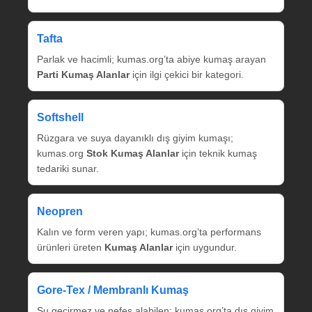
Tafta
Parlak ve hacimli; kumas.org’ta abiye kumaş arayan
Parti Kumaş Alanlar
için ilgi çekici bir kategori.
Softshell
Rüzgara ve suya dayanıklı dış giyim kumaşı;
kumas.org
Stok Kumaş Alanlar
için teknik kumaş
tedariki sunar.
Neopren
Kalın ve form veren yapı; kumas.org’ta performans
ürünleri üreten
Kumaş Alanlar
için uygundur.
Gore‑Tex / Membranlı Kumaş
Su geçirmez ve nefes alabilen; kumas.org’ta dış giyim