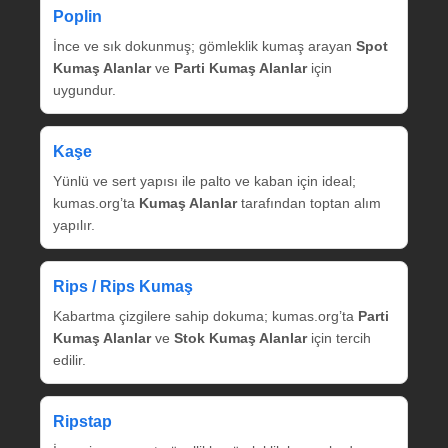
Poplin
İnce ve sık dokunmuş; gömleklik kumaş arayan
Spot
Kumaş Alanlar
ve
Parti Kumaş Alanlar
için
uygundur.
Kaşe
Yünlü ve sert yapısı ile palto ve kaban için ideal;
kumas.org’ta
Kumaş Alanlar
tarafından toptan alım
yapılır.
Rips / Rips Kumaş
Kabartma çizgilere sahip dokuma; kumas.org’ta
Parti
Kumaş Alanlar
ve
Stok Kumaş Alanlar
için tercih
edilir.
Ripstap