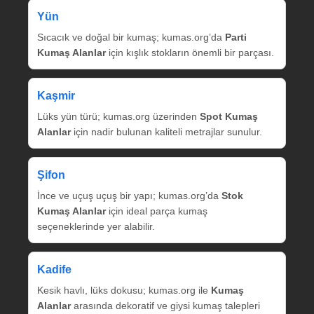
Yün
Sıcacık ve doğal bir kumaş; kumas.org’da
Parti
Kumaş Alanlar
için kışlık stokların önemli bir parçası.
Kaşmir
Lüks yün türü; kumas.org üzerinden
Spot Kumaş
Alanlar
için nadir bulunan kaliteli metrajlar sunulur.
Şifon
İnce ve uçuş uçuş bir yapı; kumas.org’da
Stok
Kumaş Alanlar
için ideal parça kumaş
seçeneklerinde yer alabilir.
Kadife
Kesik havlı, lüks dokusu; kumas.org ile
Kumaş
Alanlar
arasında dekoratif ve giysi kumaş talepleri