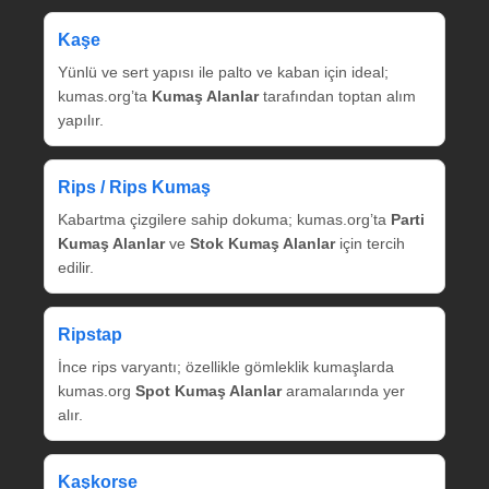
Kaşe
Yünlü ve sert yapısı ile palto ve kaban için ideal;
kumas.org’ta
Kumaş Alanlar
tarafından toptan alım
yapılır.
Rips / Rips Kumaş
Kabartma çizgilere sahip dokuma; kumas.org’ta
Parti
Kumaş Alanlar
ve
Stok Kumaş Alanlar
için tercih
edilir.
Ripstap
İnce rips varyantı; özellikle gömleklik kumaşlarda
kumas.org
Spot Kumaş Alanlar
aramalarında yer
alır.
Kaşkorse