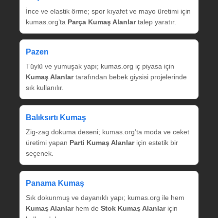
İnce ve elastik örme; spor kıyafet ve mayo üretimi için
kumas.org’ta
Parça Kumaş Alanlar
talep yaratır.
Pazen
Tüylü ve yumuşak yapı; kumas.org iç piyasa için
Kumaş Alanlar
tarafından bebek giysisi projelerinde
sık kullanılır.
Balıksırtı Kumaş
Zig‑zag dokuma deseni; kumas.org’ta moda ve ceket
üretimi yapan
Parti Kumaş Alanlar
için estetik bir
seçenek.
Panama Kumaş
Sık dokunmuş ve dayanıklı yapı; kumas.org ile hem
Kumaş Alanlar
hem de
Stok Kumaş Alanlar
için