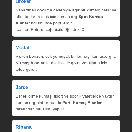
Brokar
Kabartmalı dokuma deseniyle ağır bir kumaş; bakır ve
altın tonlarda stok için kumas.org
Spot Kumaş
Alanlar
bölümünde popülerdir.
:contentReference[oaicite:0]{index=0}
Modal
Viskon benzeri, çok yumuşak bir kumaş; kumas.org’ta
Kumaş Alanlar
ile özellikle iç giyim ve pijama için
talep görür.
Jarse
Esnek örme kumaş, tişört ve spor kıyafetlerde yaygın;
kumas.org platformunda
Parti Kumaş Alanlar
tarafından sık alımı yapılır.
Ribana