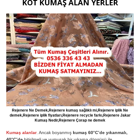
KOT KUMAŞ ALAN YERLER
Rejenere Ne Demek,Rejenere kumaş sağlıklı mi,Rejenere iplik Ne
demek,Rejenere iplik fiyatları,Rejenere recycle farkı,Rejenere Jakar
Kumaş Nedir,Rejenere Çorap ne demek
Kumaş alanlar
. Ancak boyanmış
kumaş 60°C’de yıkanmalı,
40°C’de
bitirilmeli ve yumuşak bir yıkama döngüsü ile