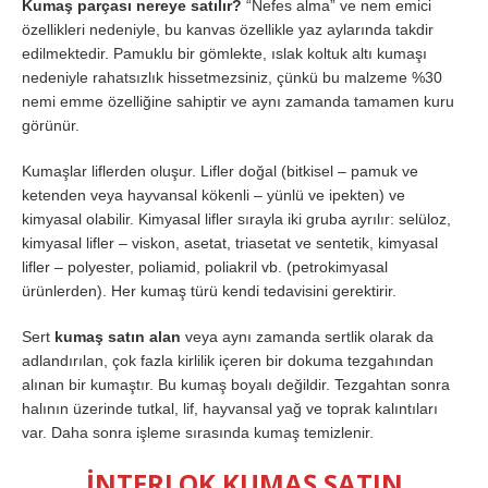
Kumaş parçası nereye satılır?
“Nefes alma” ve nem emici
özellikleri nedeniyle, bu kanvas özellikle yaz aylarında takdir
edilmektedir. Pamuklu bir gömlekte, ıslak koltuk altı kumaşı
nedeniyle rahatsızlık hissetmezsiniz, çünkü bu malzeme %30
nemi emme özelliğine sahiptir ve aynı zamanda tamamen kuru
görünür.
Kumaşlar liflerden oluşur. Lifler doğal (bitkisel – pamuk ve
ketenden veya hayvansal kökenli – yünlü ve ipekten) ve
kimyasal olabilir. Kimyasal lifler sırayla iki gruba ayrılır: selüloz,
kimyasal lifler – viskon, asetat, triasetat ve sentetik, kimyasal
lifler – polyester, poliamid, poliakril vb. (petrokimyasal
ürünlerden). Her kumaş türü kendi tedavisini gerektirir.
Sert
kumaş satın alan
veya aynı zamanda sertlik olarak da
adlandırılan, çok fazla kirlilik içeren bir dokuma tezgahından
alınan bir kumaştır. Bu kumaş boyalı değildir. Tezgahtan sonra
halının üzerinde tutkal, lif, hayvansal yağ ve toprak kalıntıları
var. Daha sonra işleme sırasında kumaş temizlenir.
İNTERLOK KUMAŞ SATIN