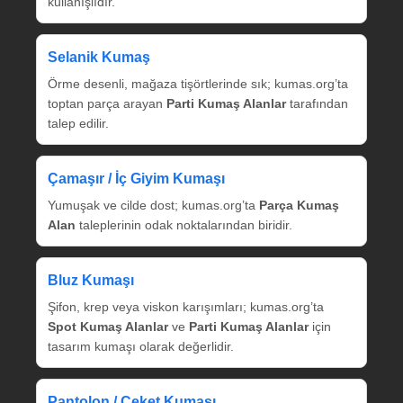
kullanışlıdır.
Selanik Kumaş
Örme desenli, mağaza tişörtlerinde sık; kumas.org’ta
toptan parça arayan
Parti Kumaş Alanlar
tarafından
talep edilir.
Çamaşır / İç Giyim Kumaşı
Yumuşak ve cilde dost; kumas.org’ta
Parça Kumaş
Alan
taleplerinin odak noktalarından biridir.
Bluz Kumaşı
Şifon, krep veya viskon karışımları; kumas.org’ta
Spot Kumaş Alanlar
ve
Parti Kumaş Alanlar
için
tasarım kumaşı olarak değerlidir.
Pantolon / Ceket Kumaşı