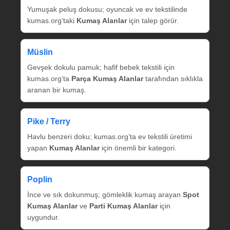
Yumuşak peluş dokusu; oyuncak ve ev tekstilinde
kumas.org’taki
Kumaş Alanlar
için talep görür.
Müslin
Gevşek dokulu pamuk; hafif bebek tekstili için
kumas.org’ta
Parça Kumaş Alanlar
tarafından sıklıkla
aranan bir kumaş.
Pike / Terry
Havlu benzeri doku; kumas.org’ta ev tekstili üretimi
yapan
Kumaş Alanlar
için önemli bir kategori.
Poplin
İnce ve sık dokunmuş; gömleklik kumaş arayan
Spot
Kumaş Alanlar
ve
Parti Kumaş Alanlar
için
uygundur.