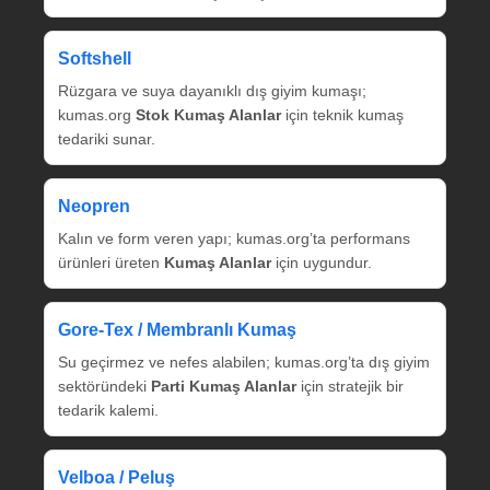
Softshell
Rüzgara ve suya dayanıklı dış giyim kumaşı;
kumas.org
Stok Kumaş Alanlar
için teknik kumaş
tedariki sunar.
Neopren
Kalın ve form veren yapı; kumas.org’ta performans
ürünleri üreten
Kumaş Alanlar
için uygundur.
Gore‑Tex / Membranlı Kumaş
Su geçirmez ve nefes alabilen; kumas.org’ta dış giyim
sektöründeki
Parti Kumaş Alanlar
için stratejik bir
tedarik kalemi.
Velboa / Peluş