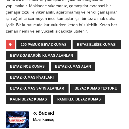
yapılmalıdır. Makinede yıkarsanız, çamaşırlar evrensel bir
çamaşır tozu ile yıkanabilir, ağartılmamış ve renkli çamaşırlar
için ağartıcı içermeyen ince kumaşlar için bir toz almak daha
iyidir. Bir kurutucuda kurutulurken keten büzülebilir. Keten her
zaman nemli ve en yüksek sıcaklıkta ütülenir.
100 PAMUK BEYAZ KUMAŞ
BEYAZ ELBISE KUMAŞI
BEYAZ GABARDIN KUMAŞ ALANLAR
BEYAZ İNCE KUMAŞ
BEYAZ KUMAŞ ALAN
BEYAZ KUMAŞ FIYATLARI
BEYAZ KUMAŞ SATIN ALANLAR
BEYAZ KUMAŞ TEXTURE
KALIN BEYAZ KUMAŞ
PAMUKLU BEYAZ KUMAŞ
ÖNCEKI
Mavi Kumaş