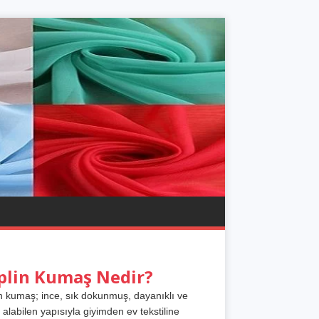
plin Kumaş Nedir?
n kumaş; ince, sık dokunmuş, dayanıklı ve
 alabilen yapısıyla giyimden ev tekstiline