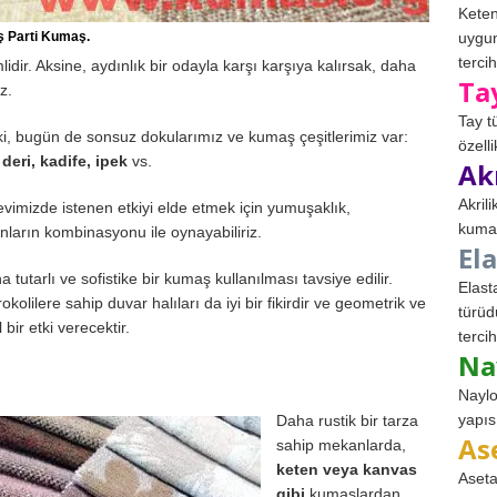
Keten
 Parti Kumaş.
uygun
tercih
idir. Aksine, aydınlık bir odayla karşı karşıya kalırsak, daha
Ta
z.
Tay t
, bugün de sonsuz dokularımız ve kumaş çeşitlerimiz var:
özell
deri, kadife, ipek
vs.
Ak
Akril
evimizde istenen etkiyi elde etmek için yumuşaklık,
kumaş
 bunların kombinasyonu ile oynayabiliriz.
El
 tutarlı ve sofistike bir kumaş kullanılması tavsiye edilir.
Elast
okolilere sahip duvar halıları da iyi bir fikirdir ve geometrik ve
türüd
bir etki verecektir.
tercih
Na
Naylo
yapıs
Daha rustik bir tarza
As
sahip mekanlarda,
keten veya kanvas
Aseta
gibi
kumaşlardan,