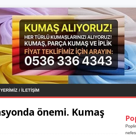
YERIMIZ / İLETIŞIM
asyonda önemi. Kumaş
Po
Popli
nefes