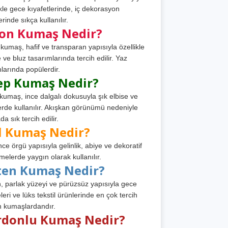
ikle gece kıyafetlerinde, iç dekorasyon
rinde sıkça kullanılır.
fon Kumaş Nedir?
 kumaş, hafif ve transparan yapısıyla özellikle
e ve bluz tasarımlarında tercih edilir. Yaz
larında popülerdir.
ep Kumaş Nedir?
kumaş, ince dalgalı dokusuyla şık elbise ve
erde kullanılır. Akışkan görünümü nedeniyle
a sık tercih edilir.
l Kumaş Nedir?
ince örgü yapısıyla gelinlik, abiye ve dekoratif
melerde yaygın olarak kullanılır.
ten Kumaş Nedir?
, parlak yüzeyi ve pürüzsüz yapısıyla gece
leri ve lüks tekstil ürünlerinde en çok tercih
n kumaşlardandır.
rdonlu Kumaş Nedir?