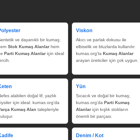
Polyester
Viskon
entetik ve dayanıklı bir kumaş;
Akıcı ve parlak dokusu ile
hem
Stok Kumaş Alanlar
hem
elbiselik ve bluzlarda kullanılır.
de
Parti Kumaş Alanlar
için ideal
kumas.org’ta
Kumaş Alanlar
ercih.
arayan üreticiler için çok uygun.
Keten
Yün
efes alabilen doğal lif, yazlık
Sıcacık ve doğal bir kumaş;
iysiler için ideal. kumas.org’da
kumas.org’da
Parti Kumaş
Parça Kumaş Alan
talepleriyle
Alanlar
için kışlık stokların
uluşur.
önemli bir parçası.
Kadife
Denim / Kot