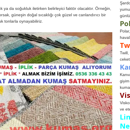
Şardo
k ya da soğukluk iletirken belirleyici faktör olacaktır. Örneğin,
yumuş
rsak, güneşin doğal sıcaklığı çok güzel ve canlandırıcı bir
günlü
Po
 tonlarla oynayabiliriz.
Polar
haval
Tw
Twill
ceketl
Ka
Kanva
giyim
kumaş
Vi
Visko
ve et
Li
Ne