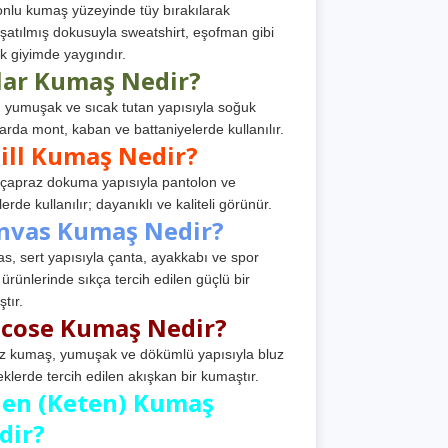
nlu kumaş yüzeyinde tüy bırakılarak
atılmış dokusuyla sweatshirt, eşofman gibi
k giyimde yaygındır.
lar Kumaş Nedir?
, yumuşak ve sıcak tutan yapısıyla soğuk
arda mont, kaban ve battaniyelerde kullanılır.
ill Kumaş Nedir?
, çapraz dokuma yapısıyla pantolon ve
erde kullanılır; dayanıklı ve kaliteli görünür.
nvas Kumaş Nedir?
s, sert yapısıyla çanta, ayakkabı ve spor
 ürünlerinde sıkça tercih edilen güçlü bir
tır.
scose Kumaş Nedir?
z kumaş, yumuşak ve dökümlü yapısıyla bluz
eklerde tercih edilen akışkan bir kumaştır.
nen (Keten) Kumaş
dir?