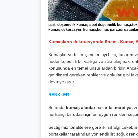
parti döşemelik kumaş,spot döşemelik kumaş,sto
kumaş,dekorasyon kumaşı,kumaş parçası satanlar
Kumaşların dekorasyonda önemi. Kumaş A
Kumaşlar ve bitim işlemleri, iyi bir iç tasarı
nedenle, belirli bir varlığa ve stile ulaşmak, 
konusunda en temel unsurlardan biridir. Anca
getirilmesi gereken renkler ve dokular gibi fak
devreye girer.
RENKLER
Şu anda
kumaş alanlar
pazarda,
mobilya,
ze
herhangi bir odası için en uygun renkleri seçer
Seçtiğimiz tonalitelere göre iki zıt algı çekebil
portakallar tarafından yönlendirilir; soğuk renk