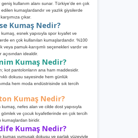
 geniş kullanım alanı sunar. Türkiye’de en çok
h edilen kumaşlardandır ve yazlık giysilerde
 karşımıza çıkar.
rse Kumaş Nedir?
 kumaş, esnek yapısıyla spor kıyafet ve
tlerde en çok kullanılan kumaşlardandır. %100
 veya pamuk-karışımlı seçenekleri vardır ve
r açısından idealdir.
nim Kumaş Nedir?
; kot pantolonların ana ham maddesidir.
ıklı dokusu sayesinde hem günlük
nımda hem moda endüstrisinde sık tercih
ton Kumaş Nedir?
 kumaş, nefes alan ve cilde dost yapısıyla
t, gömlek ve çocuk kıyafetlerinde en çok tercih
n kumaşlardan biridir.
dife Kumaş Nedir?
e kumaş yumuşak dokusu ve parlak yüzeyiyle