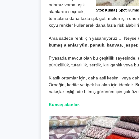
odamız varsa, ışık
Stok Kumaş Spot Kumaş
alanlarını seçmek,
tüm alana daha fazla ışık getirmeleri için öneml
koyu renkler kullanarak daha fazla risk alabiliri
Ama sadece renk için yaşamıyoruz … Neyse ki
kumaş alanlar
yün, pamuk, kanvas, jasper, 
Piyasada mevcut olan bu çeşitlilik sayesinde, 
pürüzlülük, tutarlılık, sertlik, kırılganlık veya
Klasik ortamlar için, daha asil kesimli veya daha
Örneğin, kadife ve ipek bu alan için idealdir. Br
nakışlar eşliğinde bitmiş görünüm için çok özel 
Kumaş alanlar.