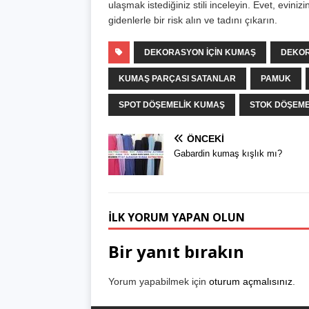
ulaşmak istediğiniz stili inceleyin. Evet, evini
gidenlerle bir risk alın ve tadını çıkarın.
DEKORASYON IÇIN KUMAŞ
DEKOR
KUMAŞ PARÇASI SATANLAR
PAMUK
SPOT DÖŞEMELIK KUMAŞ
STOK DÖŞEME
ÖNCEKI
Gabardin kumaş kışlık mı?
İLK YORUM YAPAN OLUN
Bir yanıt bırakın
Yorum yapabilmek için
oturum açmalısınız
.