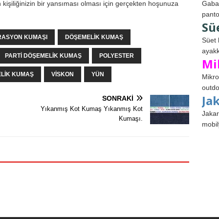
zin kişiliğinizin bir yansıması olması için gerçekten hoşunuza
Gabar
panto
Sü
ASYON KUMAŞI
DÖŞEMELIK KUMAŞ
Süet 
ayakk
PARTI DÖŞEMELIK KUMAŞ
POLYESTER
Mi
LIK KUMAŞ
VISKON
YÜN
Mikro
outdo
Ja
SONRAKI
Yıkanmış Kot Kumaş Yıkanmış Kot
Jakar
Kumaşı.
mobil