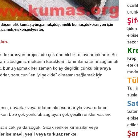
özell
ürünle
Şi
k döşemelik kumaş,yün,pamuk,döşemelik kumaş,dekorasyon için
Şifon
,pamuk,viskon,polyester,
elbis
lan.
sezon
Kr
m ve dekorasyon projesinde çok önemli bir rol oynamaktadır. Bu
Krep 
onları istediğimiz mekanın karakterini tanımlamalarını sağlamak
etekl
k, bunu yapmak her zaman kolay değildir, çünkü bir araya
modad
törler, sonucun “en iyi şekilde” olmasını sağlamak için
Tü
Tül, 
süsle
Sa
min, duvarlar veya odanın aksesuarlarıyla veya odanın
Saten
ken bize çok yönlülük sağlayan çok çeşitli renkler var. ev.
elbise
edile
iriz: sıcak ya da soğuk. Sıcak renkler kırmızılar veya
Şa
ler ise
mavi, yeşil veya turkuaz
renkte.