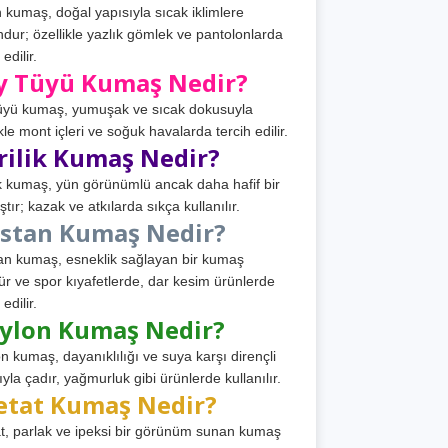
 kumaş, doğal yapısıyla sıcak iklimlere
dur; özellikle yazlık gömlek ve pantolonlarda
 edilir.
y Tüyü Kumaş Nedir?
üyü kumaş, yumuşak ve sıcak dokusuyla
ikle mont içleri ve soğuk havalarda tercih edilir.
rilik Kumaş Nedir?
ik kumaş, yün görünümlü ancak daha hafif bir
tır; kazak ve atkılarda sıkça kullanılır.
astan Kumaş Nedir?
an kumaş, esneklik sağlayan bir kumaş
ür ve spor kıyafetlerde, dar kesim ürünlerde
 edilir.
ylon Kumaş Nedir?
n kumaş, dayanıklılığı ve suya karşı dirençli
ıyla çadır, yağmurluk gibi ürünlerde kullanılır.
etat Kumaş Nedir?
t, parlak ve ipeksi bir görünüm sunan kumaş