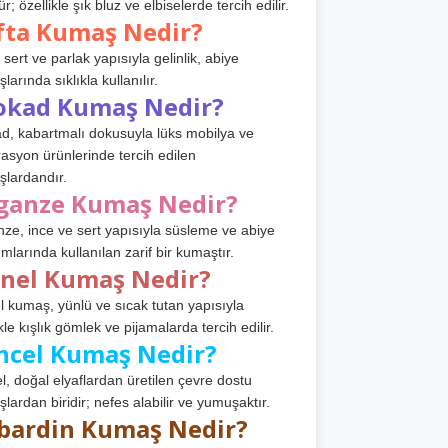
r; özellikle şık bluz ve elbiselerde tercih edilir.
fta Kumaş Nedir?
 sert ve parlak yapısıyla gelinlik, abiye
arında sıklıkla kullanılır.
okad Kumaş Nedir?
d, kabartmalı dokusuyla lüks mobilya ve
asyon ürünlerinde tercih edilen
lardandır.
ganze Kumaş Nedir?
ze, ince ve sert yapısıyla süsleme ve abiye
ımlarında kullanılan zarif bir kumaştır.
anel Kumaş Nedir?
l kumaş, yünlü ve sıcak tutan yapısıyla
kle kışlık gömlek ve pijamalarda tercih edilir.
ncel Kumaş Nedir?
l, doğal elyaflardan üretilen çevre dostu
lardan biridir; nefes alabilir ve yumuşaktır.
bardin Kumaş Nedir?