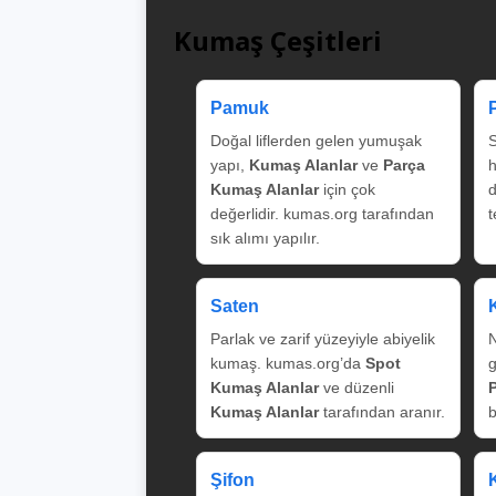
Kumaş Çeşitleri
Pamuk
Doğal liflerden gelen yumuşak
S
yapı,
Kumaş Alanlar
ve
Parça
Kumaş Alanlar
için çok
değerlidir. kumas.org tarafından
t
sık alımı yapılır.
Saten
Parlak ve zarif yüzeyiyle abiyelik
N
kumaş. kumas.org’da
Spot
g
Kumaş Alanlar
ve düzenli
Kumaş Alanlar
tarafından aranır.
b
Şifon