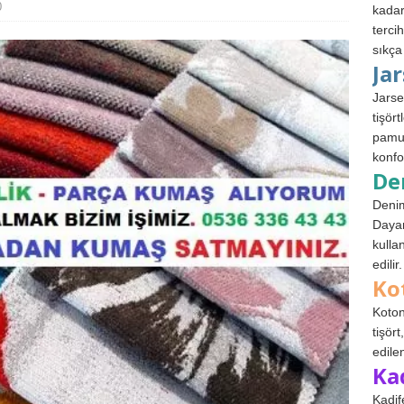
0
kadar
terci
sıkça
Ja
Jarse
tişör
pamuk
konfo
De
Denim
Dayan
kulla
edilir.
Ko
Koton
tişör
edile
Ka
Kadif