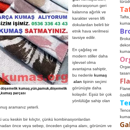
türüdü
dekorasyonun geri
Ta
kalanına ağırlık ve
Tafta,
karakter veren lifli
kumaşl
dokulardan belirli bir
Br
etnik hava verilmesi
tavsiye edilir.
Broka
dekor
En çağdaş ve
kumaş
modern stiller daha
Or
işlevsel olma
Organ
avantajına sahiptir,
tasar
bu nedenle
kumaş
Fl
alan
tipinin seçimi
görünüşte daha
Flane
k döşemelik kumaş,yün,pamuk,döşemelik
,kumaş parçası
kolaydır. Eşsiz bir çok
özelli
Te
yönlülüğe sahip olan
nuş aramanız yeterli.
Tence
kumaş
ki ucu keskin bir kılıçtır, çünkü kombinasyonlardan
Ga
tırmadan önce veya sebep, önceden çalışma alanı, görünüm ve