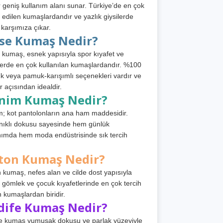
 geniş kullanım alanı sunar. Türkiye’de en çok
h edilen kumaşlardandır ve yazlık giysilerde
 karşımıza çıkar.
rse Kumaş Nedir?
 kumaş, esnek yapısıyla spor kıyafet ve
tlerde en çok kullanılan kumaşlardandır. %100
 veya pamuk-karışımlı seçenekleri vardır ve
r açısından idealdir.
nim Kumaş Nedir?
; kot pantolonların ana ham maddesidir.
ıklı dokusu sayesinde hem günlük
nımda hem moda endüstrisinde sık tercih
ton Kumaş Nedir?
 kumaş, nefes alan ve cilde dost yapısıyla
t, gömlek ve çocuk kıyafetlerinde en çok tercih
n kumaşlardan biridir.
dife Kumaş Nedir?
e kumaş yumuşak dokusu ve parlak yüzeyiyle