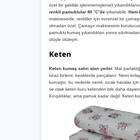
özel bir şekilde işlenmemişlerse) yıkandıklar
renkli pamuklular 40 °C’de
yıkanabilir.
Ham k
makinesinde, renkliler için evrensel bir çamaşır
olmadan özel. Çamaşır makinesinin kurutucusu
pamuklu kumaş yıkandıktan sonra sıkılmadan a
ütüyle ütüleyin.
Keten
Keten kumaş satın alan yerler
. Mat parlaklı
biraz kirlenir, kesiklerde parçalanır. Nemi ko
kumaştır, bu nedenle nemli, sıcak havalar için 
ve ıslak keten kuru ketenden bile daha dayanı
Kırışıklıklar, ama pamuk kadar değil. Keten ka