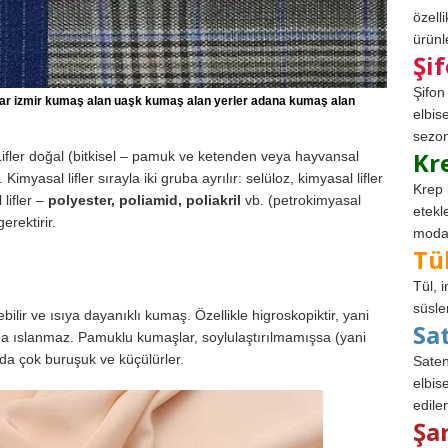
özell
ürünle
Şi
Şifon
lar izmir kumaş alan uaşk kumaş alan yerler adana kumaş alan
elbis
sezon
Kr
Lifler doğal (bitkisel – pamuk ve ketenden veya hayvansal
Kimyasal lifler sırayla iki gruba ayrılır: selüloz, kimyasal lifler
Krep 
 lifler –
polyester, poliamid, poliakril
vb. (petrokimyasal
etekl
erektirir.
modad
Tü
Tül, 
süsle
ebilir ve ısıya dayanıklı kumaş. Özellikle higroskopiktir, yani
Sa
 ıslanmaz. Pamuklu kumaşlar, soylulaştırılmamışsa (yani
nda çok buruşuk ve küçülürler.
Saten
elbise
edile
Şa