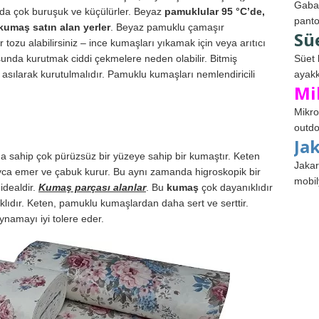
Gabar
ında çok buruşuk ve küçülürler. Beyaz
pamuklular 95 °C’de,
panto
umaş satın alan yerler
. Beyaz pamuklu çamaşır
Sü
 tozu alabilirsiniz – ince kumaşları yıkamak için veya arıtıcı
nda kurutmak ciddi çekmelere neden olabilir. Bitmiş
Süet 
sılarak kurutulmalıdır. Pamuklu kumaşları nemlendiricili
ayakk
Mi
Mikro
outdo
Ja
ğa sahip çok pürüzsüz bir yüzeye sahip bir kumaştır. Keten
Jakar
layca emer ve çabuk kurur. Bu aynı zamanda higroskopik bir
mobil
idealdir.
Kumaş parçası alanlar
. Bu
kumaş
çok dayanıklıdır
klıdır. Keten, pamuklu kumaşlardan daha sert ve serttir.
ynamayı iyi tolere eder.