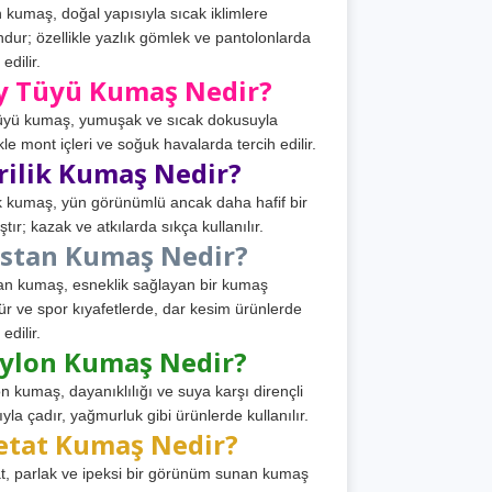
 kumaş, doğal yapısıyla sıcak iklimlere
dur; özellikle yazlık gömlek ve pantolonlarda
 edilir.
y Tüyü Kumaş Nedir?
üyü kumaş, yumuşak ve sıcak dokusuyla
ikle mont içleri ve soğuk havalarda tercih edilir.
rilik Kumaş Nedir?
ik kumaş, yün görünümlü ancak daha hafif bir
tır; kazak ve atkılarda sıkça kullanılır.
astan Kumaş Nedir?
an kumaş, esneklik sağlayan bir kumaş
ür ve spor kıyafetlerde, dar kesim ürünlerde
 edilir.
ylon Kumaş Nedir?
n kumaş, dayanıklılığı ve suya karşı dirençli
ıyla çadır, yağmurluk gibi ürünlerde kullanılır.
etat Kumaş Nedir?
t, parlak ve ipeksi bir görünüm sunan kumaş