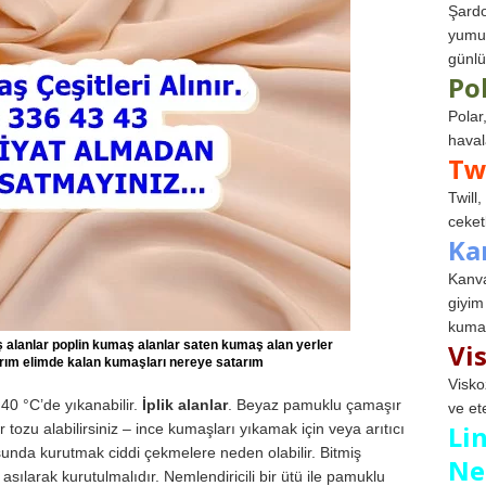
Şardo
yumuş
günlü
Po
Polar
haval
Tw
Twill
ceketl
Ka
Kanva
giyim
kumaş
 alanlar poplin kumaş alanlar saten kumaş alan yerler
Vi
ım elimde kalan kumaşları nereye satarım
Visko
40 °C’de yıkanabilir.
İplik alanlar
. Beyaz pamuklu çamaşır
ve et
Li
 tozu alabilirsiniz – ince kumaşları yıkamak için veya arıtıcı
nda kurutmak ciddi çekmelere neden olabilir. Bitmiş
Ne
ılarak kurutulmalıdır. Nemlendiricili bir ütü ile pamuklu