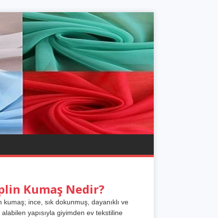
plin Kumaş Nedir?
n kumaş; ince, sık dokunmuş, dayanıklı ve
 alabilen yapısıyla giyimden ev tekstiline