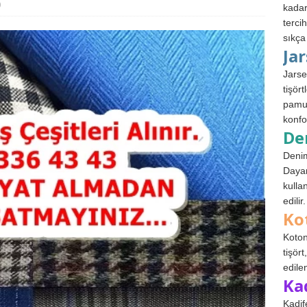
0
kadar
terci
sıkça
Ja
Jarse
tişör
pamuk
konfo
De
Denim
Dayan
kulla
edilir.
Ko
Koton
tişör
edile
Ka
Kadif