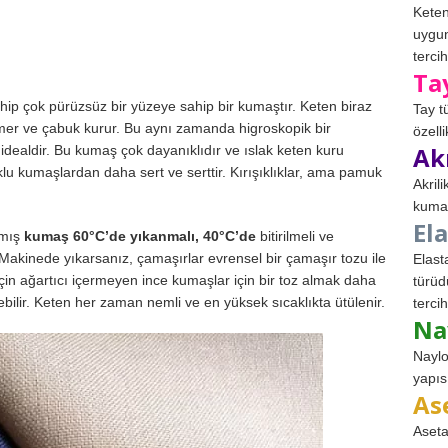
Keten
uygun
tercih
Ta
hip çok pürüzsüz bir yüzeye sahip bir kumaştır. Keten biraz
Tay t
 emer ve çabuk kurur. Bu aynı zamanda higroskopik bir
özell
Ak
 idealdir. Bu kumaş çok dayanıklıdır ve ıslak keten kuru
lu kumaşlardan daha sert ve serttir. Kırışıklıklar, ama pamuk
Akril
kumaş
El
nmış
kumaş 60°C’de yıkanmalı, 40°C’de
bitirilmeli ve
Makinede yıkarsanız, çamaşırlar evrensel bir çamaşır tozu ile
Elast
için ağartıcı içermeyen ince kumaşlar için bir toz almak daha
türüd
ebilir. Keten her zaman nemli ve en yüksek sıcaklıkta ütülenir.
tercih
Na
Naylo
yapıs
As
Aseta