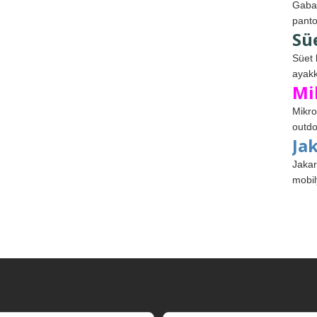
Gabar
panto
Sü
Süet 
ayakk
Mi
Mikro
outdo
Ja
Jakar
mobil