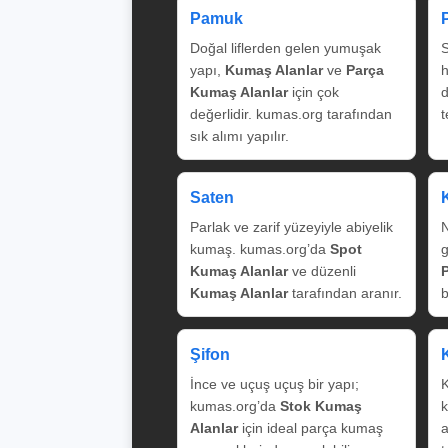
Pamuk
Doğal liflerden gelen yumuşak
S
yapı,
Kumaş Alanlar
ve
Parça
Kumaş Alanlar
için çok
değerlidir. kumas.org tarafından
t
sık alımı yapılır.
Saten
Parlak ve zarif yüzeyiyle abiyelik
N
kumaş. kumas.org’da
Spot
g
Kumaş Alanlar
ve düzenli
Kumaş Alanlar
tarafından aranır.
b
Şifon
İnce ve uçuş uçuş bir yapı;
K
kumas.org’da
Stok Kumaş
k
Alanlar
için ideal parça kumaş
a