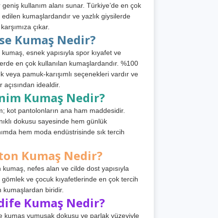
 geniş kullanım alanı sunar. Türkiye’de en çok
h edilen kumaşlardandır ve yazlık giysilerde
 karşımıza çıkar.
rse Kumaş Nedir?
 kumaş, esnek yapısıyla spor kıyafet ve
tlerde en çok kullanılan kumaşlardandır. %100
 veya pamuk-karışımlı seçenekleri vardır ve
r açısından idealdir.
nim Kumaş Nedir?
; kot pantolonların ana ham maddesidir.
ıklı dokusu sayesinde hem günlük
nımda hem moda endüstrisinde sık tercih
ton Kumaş Nedir?
 kumaş, nefes alan ve cilde dost yapısıyla
t, gömlek ve çocuk kıyafetlerinde en çok tercih
n kumaşlardan biridir.
dife Kumaş Nedir?
e kumaş yumuşak dokusu ve parlak yüzeyiyle