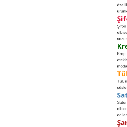
özell
ürünle
Şi
Şifon
elbis
sezon
Kr
Krep 
etekl
modad
Tü
Tül, 
süsle
Sa
Saten
elbise
edile
Şa