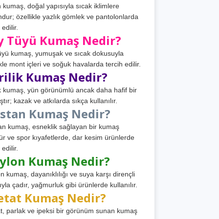
 kumaş, doğal yapısıyla sıcak iklimlere
dur; özellikle yazlık gömlek ve pantolonlarda
 edilir.
y Tüyü Kumaş Nedir?
üyü kumaş, yumuşak ve sıcak dokusuyla
ikle mont içleri ve soğuk havalarda tercih edilir.
rilik Kumaş Nedir?
ik kumaş, yün görünümlü ancak daha hafif bir
tır; kazak ve atkılarda sıkça kullanılır.
astan Kumaş Nedir?
an kumaş, esneklik sağlayan bir kumaş
ür ve spor kıyafetlerde, dar kesim ürünlerde
 edilir.
ylon Kumaş Nedir?
n kumaş, dayanıklılığı ve suya karşı dirençli
ıyla çadır, yağmurluk gibi ürünlerde kullanılır.
etat Kumaş Nedir?
t, parlak ve ipeksi bir görünüm sunan kumaş