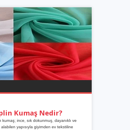
plin Kumaş Nedir?
n kumaş; ince, sık dokunmuş, dayanıklı ve
 alabilen yapısıyla giyimden ev tekstiline