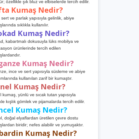
r; özellikle şık bluz ve elbiselerde tercih edilir.
fta Kumaş Nedir?
 sert ve parlak yapısıyla gelinlik, abiye
arında sıklıkla kullanılır.
okad Kumaş Nedir?
d, kabartmalı dokusuyla lüks mobilya ve
asyon ürünlerinde tercih edilen
lardandır.
ganze Kumaş Nedir?
ze, ince ve sert yapısıyla süsleme ve abiye
ımlarında kullanılan zarif bir kumaştır.
anel Kumaş Nedir?
l kumaş, yünlü ve sıcak tutan yapısıyla
kle kışlık gömlek ve pijamalarda tercih edilir.
ncel Kumaş Nedir?
l, doğal elyaflardan üretilen çevre dostu
lardan biridir; nefes alabilir ve yumuşaktır.
bardin Kumaş Nedir?