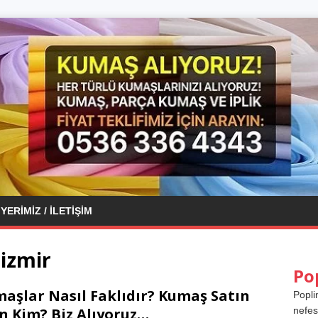
YERIMIZ / İLETIŞIM
izmir
Po
aşlar Nasıl Faklıdır? Kumaş Satın
Popli
n Kim? Biz Alıyoruz…
nefes