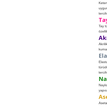
Keten
uygun
tercih
Ta
Tay t
özell
Ak
Akril
kumaş
El
Elast
türüd
tercih
Na
Naylo
yapıs
As
Aseta