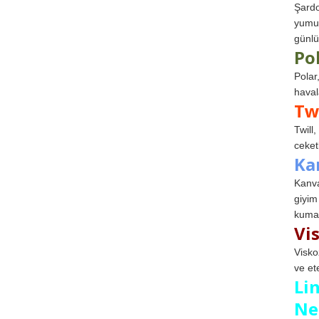
Şardo
yumuş
günlü
Po
Polar
haval
Tw
Twill
ceketl
Ka
Kanva
giyim
kumaş
Vi
Visko
ve et
Li
Ne