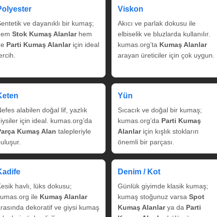
Polyester
Viskon
entetik ve dayanıklı bir kumaş;
Akıcı ve parlak dokusu ile
hem
Stok Kumaş Alanlar
hem
elbiselik ve bluzlarda kullanılır.
de
Parti Kumaş Alanlar
için ideal
kumas.org’ta
Kumaş Alanlar
ercih.
arayan üreticiler için çok uygun.
Keten
Yün
efes alabilen doğal lif, yazlık
Sıcacık ve doğal bir kumaş;
iysiler için ideal. kumas.org’da
kumas.org’da
Parti Kumaş
Parça Kumaş Alan
talepleriyle
Alanlar
için kışlık stokların
uluşur.
önemli bir parçası.
Kadife
Denim / Kot
esik havlı, lüks dokusu;
Günlük giyimde klasik kumaş;
umas.org ile
Kumaş Alanlar
kumaş stoğunuz varsa
Spot
rasında dekoratif ve giysi kumaş
Kumaş Alanlar
ya da
Parti