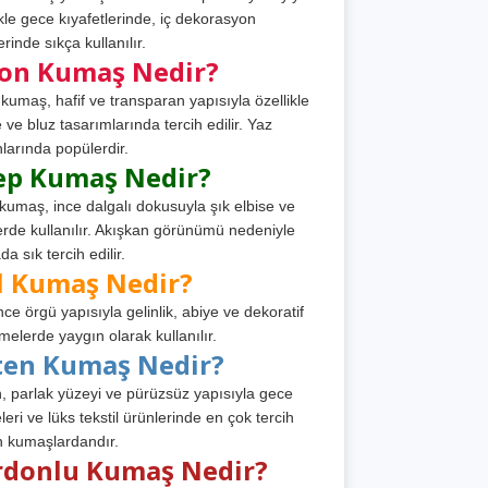
ikle gece kıyafetlerinde, iç dekorasyon
rinde sıkça kullanılır.
fon Kumaş Nedir?
 kumaş, hafif ve transparan yapısıyla özellikle
e ve bluz tasarımlarında tercih edilir. Yaz
larında popülerdir.
ep Kumaş Nedir?
kumaş, ince dalgalı dokusuyla şık elbise ve
erde kullanılır. Akışkan görünümü nedeniyle
a sık tercih edilir.
l Kumaş Nedir?
ince örgü yapısıyla gelinlik, abiye ve dekoratif
melerde yaygın olarak kullanılır.
ten Kumaş Nedir?
, parlak yüzeyi ve pürüzsüz yapısıyla gece
leri ve lüks tekstil ürünlerinde en çok tercih
n kumaşlardandır.
rdonlu Kumaş Nedir?