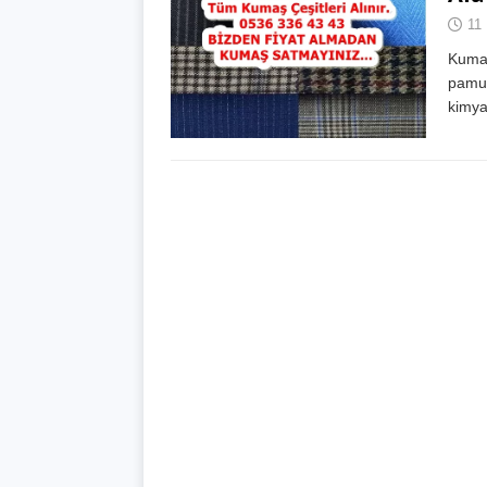
11
Kumaş 
pamuk
kimyas