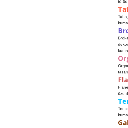
türüdü
Ta
Tafta,
kumaşl
Br
Broka
dekor
kumaş
Or
Organ
tasar
Fl
Flane
özelli
Te
Tence
kumaş
Ga