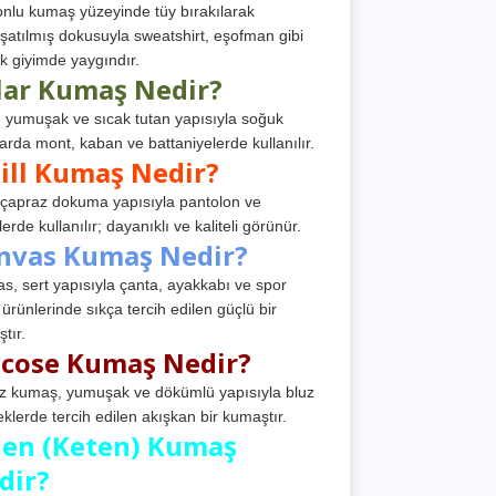
nlu kumaş yüzeyinde tüy bırakılarak
atılmış dokusuyla sweatshirt, eşofman gibi
k giyimde yaygındır.
lar Kumaş Nedir?
, yumuşak ve sıcak tutan yapısıyla soğuk
arda mont, kaban ve battaniyelerde kullanılır.
ill Kumaş Nedir?
, çapraz dokuma yapısıyla pantolon ve
erde kullanılır; dayanıklı ve kaliteli görünür.
nvas Kumaş Nedir?
s, sert yapısıyla çanta, ayakkabı ve spor
 ürünlerinde sıkça tercih edilen güçlü bir
tır.
scose Kumaş Nedir?
z kumaş, yumuşak ve dökümlü yapısıyla bluz
eklerde tercih edilen akışkan bir kumaştır.
nen (Keten) Kumaş
dir?