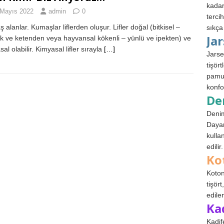
kadar
 Mayıs 2022
admin
0
terci
alanlar. Kumaşlar liflerden oluşur. Lifler doğal (bitkisel –
sıkça
Ja
 ve ketenden veya hayvansal kökenli – yünlü ve ipekten) ve
al olabilir. Kimyasal lifler sırayla
[…]
Jarse
tişör
pamuk
konfo
De
Denim
Dayan
kulla
edilir.
Ko
Koton
tişör
edile
Ka
Kadif