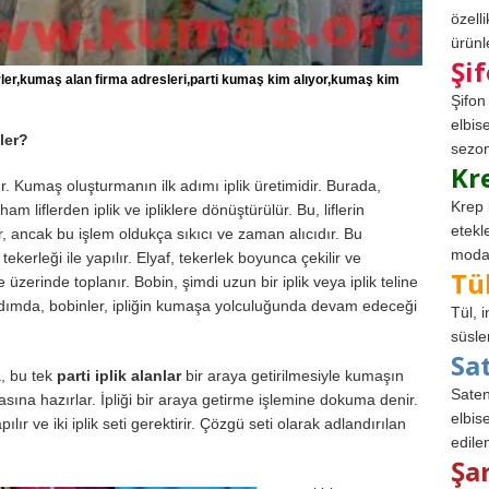
özell
ürünle
Şi
rler,kumaş alan firma adresleri,parti kumaş kim alıyor,kumaş kim
Şifon
elbis
ler?
sezon
Kr
r. Kumaş oluşturmanın ilk adımı iplik üretimidir. Burada,
Krep 
 liflerden iplik ve ipliklere dönüştürülür. Bu, liflerin
etekl
ir, ancak bu işlem oldukça sıkıcı ve zaman alıcıdır. Bu
modad
erleği ile yapılır. Elyaf, tekerlek boyunca çekilir ve
Tü
 üzerinde toplanır. Bobin, şimdi uzun bir iplik veya iplik teline
ki adımda, bobinler, ipliğin kumaşa yolculuğunda devam edeceği
Tül, 
süsle
Sa
, bu tek
parti iplik alanlar
bir araya getirilmesiyle kumaşın
Saten
asına hazırlar. İpliği bir araya getirme işlemine dokuma denir.
elbise
r ve iki iplik seti gerektirir. Çözgü seti olarak adlandırılan
edile
Şa