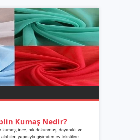
plin Kumaş Nedir?
n kumaş; ince, sık dokunmuş, dayanıklı ve
 alabilen yapısıyla giyimden ev tekstiline