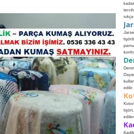
kadar
terci
sıkça
Ja
Jarse
tişör
pamuk
konfo
De
Denim
Dayan
kulla
edilir.
Ko
Koton
tişör
edile
Ka
Kadif