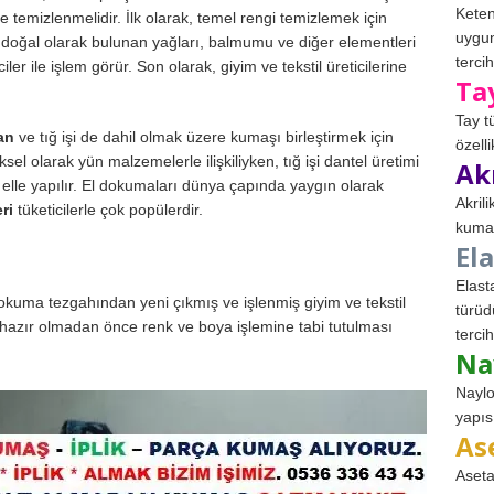
Keten
emizlenmelidir. İlk olarak, temel rengi temizlemek için
uygun
fte doğal olarak bulunan yağları, balmumu ve diğer elementleri
tercih
iler ile işlem görür. Son olarak, giyim ve tekstil üreticilerine
Ta
Tay t
an
ve tığ işi de dahil olmak üzere kumaşı birleştirmek için
özell
el olarak yün malzemelerle ilişkiliyken, tığ işi dantel üretimi
Ak
k elle yapılır. El dokumaları dünya çapında yaygın olarak
Akril
ri
tüketicilerle çok popülerdir.
kumaş
El
Elast
okuma tezgahından yeni çıkmış ve işlenmiş giyim ve tekstil
türüd
e hazır olmadan önce renk ve boya işlemine tabi tutulması
tercih
Na
Naylo
yapıs
As
Aseta