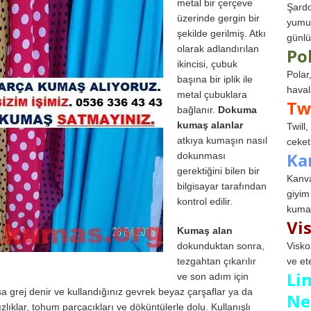
metal bir çerçeve
Şardo
üzerinde gergin bir
yumuş
şekilde gerilmiş. Atkı
günlü
olarak adlandırılan
Po
ikincisi, çubuk
Polar
başına bir iplik ile
haval
metal çubuklara
Tw
bağlanır.
Dokuma
kumaş alanlar
Twill
atkıya kumaşın nasıl
ceketl
Ka
dokunması
gerektiğini bilen bir
Kanva
bilgisayar tarafından
giyim
kontrol edilir.
kumaş
Vi
Kumaş alan
Visko
dokunduktan sonra,
ve et
tezgahtan çıkarılır
Li
ve son adım için
a grej denir ve kullandığınız gevrek beyaz çarşaflar ya da
Ne
zlıklar, tohum parçacıkları ve döküntülerle dolu. Kullanışlı