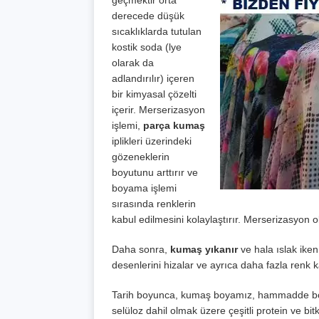
geçmektir orta
derecede düşük
sıcaklıklarda tutulan
kostik soda (lye
olarak da
adlandırılır) içeren
bir kimyasal çözelti
içerir. Merserizasyon
işlemi,
parça kumaş
iplikleri üzerindeki
gözeneklerin
boyutunu arttırır ve
boyama işlemi
sırasında renklerin
kabul edilmesini kolaylaştırır. Merserizasyo
Daha sonra,
kumaş yıkanır
ve hala ıslak iken
desenlerini hizalar ve ayrıca daha fazla renk 
Tarih boyunca, kumaş boyamız, hammadde bölü
selüloz dahil olmak üzere çeşitli protein ve bi