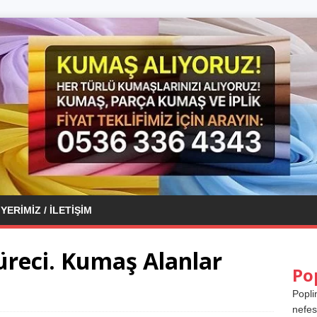
YERIMIZ / İLETIŞIM
reci. Kumaş Alanlar
Po
Popli
nefes