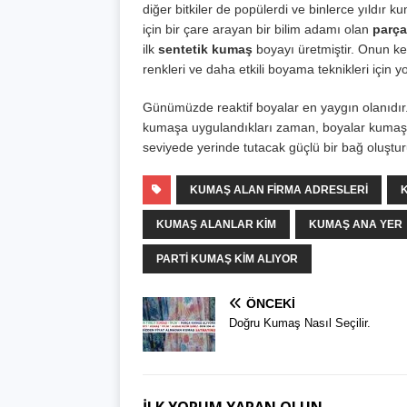
diğer bitkiler de popülerdi ve binlerce yıldır k
için bir çare arayan bir bilim adamı olan
parça
ilk
sentetik kumaş
boyayı üretmiştir. Onun k
renkleri ve daha etkili boyama teknikleri için
Günümüzde reaktif boyalar en yaygın olanıdır. 
kumaşa uygulandıkları zaman, boyalar kumaş li
seviyede yerinde tutacak güçlü bir bağ oluştur
KUMAŞ ALAN FIRMA ADRESLERI
KUMAŞ ALANLAR KIM
KUMAŞ ANA YER
PARTI KUMAŞ KIM ALIYOR
ÖNCEKI
Doğru Kumaş Nasıl Seçilir.