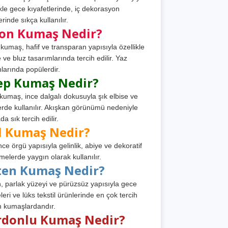
ikle gece kıyafetlerinde, iç dekorasyon
rinde sıkça kullanılır.
fon Kumaş Nedir?
 kumaş, hafif ve transparan yapısıyla özellikle
e ve bluz tasarımlarında tercih edilir. Yaz
larında popülerdir.
ep Kumaş Nedir?
kumaş, ince dalgalı dokusuyla şık elbise ve
erde kullanılır. Akışkan görünümü nedeniyle
a sık tercih edilir.
l Kumaş Nedir?
ince örgü yapısıyla gelinlik, abiye ve dekoratif
melerde yaygın olarak kullanılır.
ten Kumaş Nedir?
, parlak yüzeyi ve pürüzsüz yapısıyla gece
leri ve lüks tekstil ürünlerinde en çok tercih
n kumaşlardandır.
rdonlu Kumaş Nedir?