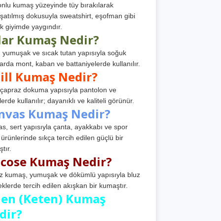
nlu kumaş yüzeyinde tüy bırakılarak
atılmış dokusuyla sweatshirt, eşofman gibi
k giyimde yaygındır.
lar Kumaş Nedir?
, yumuşak ve sıcak tutan yapısıyla soğuk
arda mont, kaban ve battaniyelerde kullanılır.
ill Kumaş Nedir?
, çapraz dokuma yapısıyla pantolon ve
erde kullanılır; dayanıklı ve kaliteli görünür.
nvas Kumaş Nedir?
s, sert yapısıyla çanta, ayakkabı ve spor
 ürünlerinde sıkça tercih edilen güçlü bir
tır.
scose Kumaş Nedir?
z kumaş, yumuşak ve dökümlü yapısıyla bluz
eklerde tercih edilen akışkan bir kumaştır.
nen (Keten) Kumaş
dir?