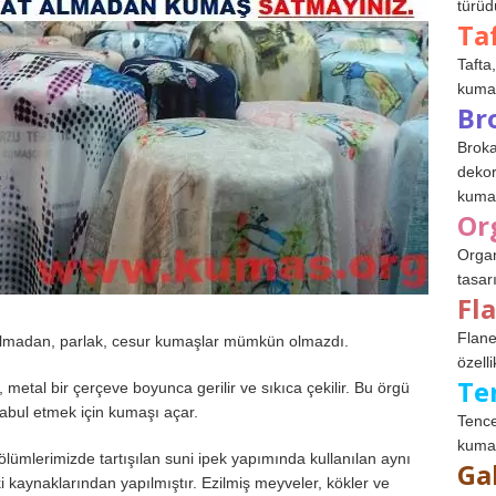
türüdü
Ta
Tafta,
kumaşl
Br
Broka
dekor
kumaş
Or
Organ
tasar
Fl
Flane
n olmadan, parlak, cesur kumaşlar mümkün olmazdı.
özelli
Te
, metal bir çerçeve boyunca gerilir ve sıkıca çekilir. Bu örgü
kabul etmek için kumaşı açar.
Tence
kumaş
mlerimizde tartışılan suni ipek yapımında kullanılan aynı
Ga
tki kaynaklarından yapılmıştır. Ezilmiş meyveler, kökler ve