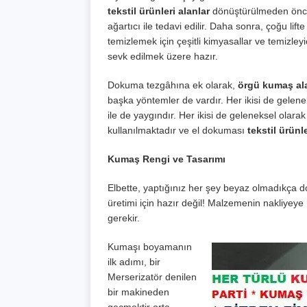
tekstil ürünleri alanlar
dönüştürülmeden önce t
ağartıcı ile tedavi edilir. Daha sonra, çoğu li
temizlemek için çeşitli kimyasallar ve temizleyic
sevk edilmek üzere hazır.
Dokuma tezgâhına ek olarak,
örgü kumaş al
başka yöntemler de vardır. Her ikisi de geleneks
ile de yaygındır. Her ikisi de geleneksel olara
kullanılmaktadır ve el dokuması
tekstil ürünle
Kumaş Rengi ve Tasarımı
Elbette, yaptığınız her şey beyaz olmadıkça d
üretimi için hazır değil! Malzemenin nakliyey
gerekir.
Kumaşı boyamanın
ilk adımı, bir
Merserizatör denilen
bir makineden