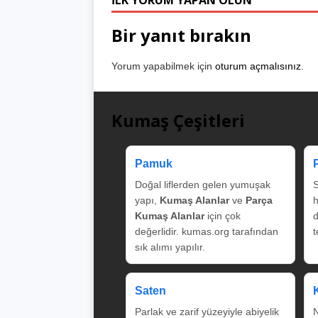
İLK YORUM YAPAN OLUN
Bir yanıt bırakın
Yorum yapabilmek için
oturum açmalısınız
.
Kumaş Çeşitleri
Pamuk
Doğal liflerden gelen yumuşak
S
yapı,
Kumaş Alanlar
ve
Parça
Kumaş Alanlar
için çok
değerlidir. kumas.org tarafından
t
sık alımı yapılır.
Saten
Parlak ve zarif yüzeyiyle abiyelik
N