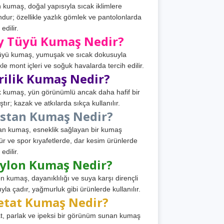
 kumaş, doğal yapısıyla sıcak iklimlere
dur; özellikle yazlık gömlek ve pantolonlarda
 edilir.
y Tüyü Kumaş Nedir?
üyü kumaş, yumuşak ve sıcak dokusuyla
ikle mont içleri ve soğuk havalarda tercih edilir.
rilik Kumaş Nedir?
ik kumaş, yün görünümlü ancak daha hafif bir
tır; kazak ve atkılarda sıkça kullanılır.
astan Kumaş Nedir?
an kumaş, esneklik sağlayan bir kumaş
ür ve spor kıyafetlerde, dar kesim ürünlerde
 edilir.
ylon Kumaş Nedir?
n kumaş, dayanıklılığı ve suya karşı dirençli
ıyla çadır, yağmurluk gibi ürünlerde kullanılır.
etat Kumaş Nedir?
t, parlak ve ipeksi bir görünüm sunan kumaş