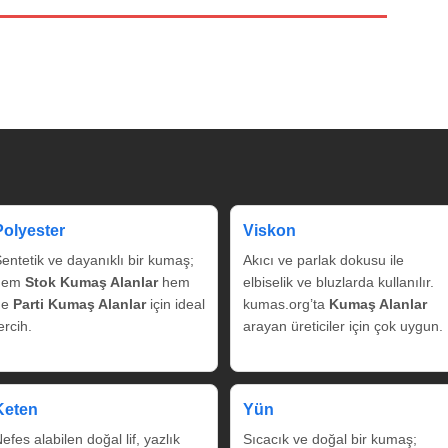
Polyester
Viskon
entetik ve dayanıklı bir kumaş;
Akıcı ve parlak dokusu ile
hem
Stok Kumaş Alanlar
hem
elbiselik ve bluzlarda kullanılır.
de
Parti Kumaş Alanlar
için ideal
kumas.org’ta
Kumaş Alanlar
ercih.
arayan üreticiler için çok uygun.
Keten
Yün
efes alabilen doğal lif, yazlık
Sıcacık ve doğal bir kumaş;