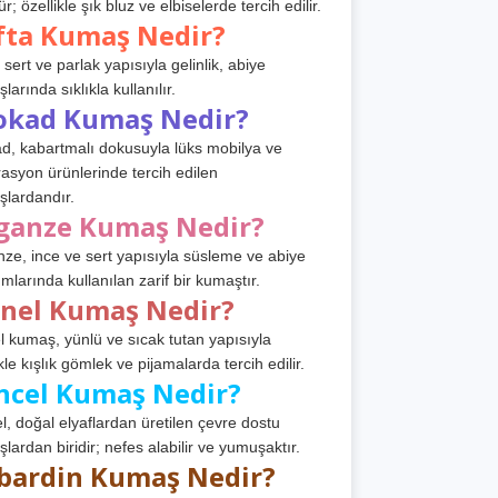
r; özellikle şık bluz ve elbiselerde tercih edilir.
fta Kumaş Nedir?
 sert ve parlak yapısıyla gelinlik, abiye
arında sıklıkla kullanılır.
okad Kumaş Nedir?
d, kabartmalı dokusuyla lüks mobilya ve
asyon ürünlerinde tercih edilen
lardandır.
ganze Kumaş Nedir?
ze, ince ve sert yapısıyla süsleme ve abiye
ımlarında kullanılan zarif bir kumaştır.
anel Kumaş Nedir?
l kumaş, yünlü ve sıcak tutan yapısıyla
kle kışlık gömlek ve pijamalarda tercih edilir.
ncel Kumaş Nedir?
l, doğal elyaflardan üretilen çevre dostu
lardan biridir; nefes alabilir ve yumuşaktır.
bardin Kumaş Nedir?