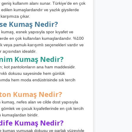
 geniş kullanım alanı sunar. Türkiye’de en çok
h edilen kumaşlardandır ve yazlık giysilerde
 karşımıza çıkar.
rse Kumaş Nedir?
 kumaş, esnek yapısıyla spor kıyafet ve
tlerde en çok kullanılan kumaşlardandır. %100
 veya pamuk-karışımlı seçenekleri vardır ve
r açısından idealdir.
nim Kumaş Nedir?
; kot pantolonların ana ham maddesidir.
ıklı dokusu sayesinde hem günlük
nımda hem moda endüstrisinde sık tercih
ton Kumaş Nedir?
 kumaş, nefes alan ve cilde dost yapısıyla
t, gömlek ve çocuk kıyafetlerinde en çok tercih
n kumaşlardan biridir.
dife Kumaş Nedir?
e kumaş yumuşak dokusu ve parlak yüzeyiyle