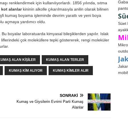
Gabar
umaşı renklendirmek için kullanılıyorlardı. 1856 yılında, sıtma
panto
 kot alanlar
kininin alkolle çıkarılmasıyla anilin olarak bilinen
Sü
eşfi kumaş boyama işleminde devrim yarattı ve yeni boya
 yolu açmaya yardımcı oldu.
Süet 
ayakk
Bu boyalar laboratuarda kimyasal bileşiklerden yapılır. Islak
Mi
flerindeki çok moleküllere tepki göstererek, rengi moleküler
Mikro
urlar.
outdo
Ja
KUMAŞ ALAN KIŞILER
KUMAŞ ALAN TERLER
Jakar
KUMAŞ KIM ALIYOR
KUMAŞ KIMLER ALIR
mobil
SONRAKI
Kumaş ve Giysilerin Evrimi Parti Kumaş
Alanlar