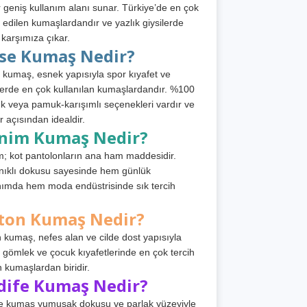
 geniş kullanım alanı sunar. Türkiye’de en çok
h edilen kumaşlardandır ve yazlık giysilerde
 karşımıza çıkar.
rse Kumaş Nedir?
 kumaş, esnek yapısıyla spor kıyafet ve
tlerde en çok kullanılan kumaşlardandır. %100
 veya pamuk-karışımlı seçenekleri vardır ve
r açısından idealdir.
nim Kumaş Nedir?
; kot pantolonların ana ham maddesidir.
ıklı dokusu sayesinde hem günlük
nımda hem moda endüstrisinde sık tercih
ton Kumaş Nedir?
 kumaş, nefes alan ve cilde dost yapısıyla
t, gömlek ve çocuk kıyafetlerinde en çok tercih
n kumaşlardan biridir.
dife Kumaş Nedir?
e kumaş yumuşak dokusu ve parlak yüzeyiyle