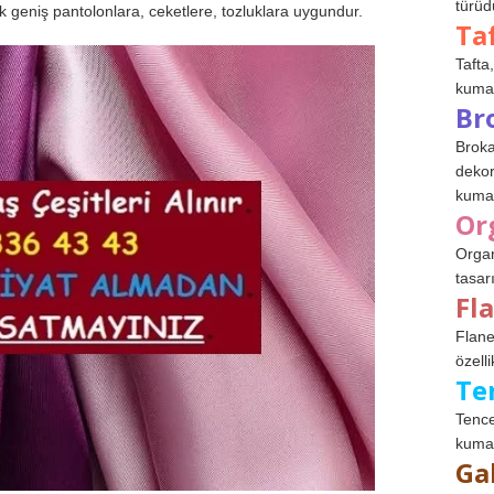
türüdü
sik geniş pantolonlara, ceketlere, tozluklara uygundur.
Ta
Tafta,
kumaşl
Br
Broka
dekor
kumaş
Or
Organ
tasar
Fl
Flane
özelli
Te
Tence
kumaş
Ga