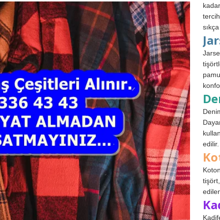
kadar
terci
sıkça
Ja
Jarse
tişör
pamuk
konfo
De
Denim
Dayan
kulla
edilir.
Ko
Koton
tişör
edile
Ka
Kadif