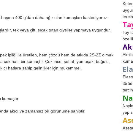
Keten
uygun
tercih
tre başına 400 g’dan daha ağır olan kumaşları kastediyoruz.
Ta
ardır, tek veya çift, sıcak tutan giysiler yapmaya uygundur.
Tay t
özell
Ak
Akril
 ipek ipliği ile üretilen, hem çözgü hem de atkıda 2S-2Z olmak
kumaş
çok hafif bir kumaştır. Çok ince, şeffaf, yumuşak, buğulu,
El
 akıcı hatlara sahip gelinlikler için mükemmel.
Elast
türüd
tercih
Na
p kumaştır.
Naylo
nda akıcı ve zamansız bir görünüme sahiptir.
yapıs
As
Aseta