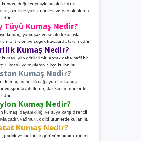
 kumaş, doğal yapısıyla sıcak iklimlere
dur; özellikle yazlık gömlek ve pantolonlarda
 edilir.
y Tüyü Kumaş Nedir?
üyü kumaş, yumuşak ve sıcak dokusuyla
ikle mont içleri ve soğuk havalarda tercih edilir.
rilik Kumaş Nedir?
ik kumaş, yün görünümlü ancak daha hafif bir
tır; kazak ve atkılarda sıkça kullanılır.
astan Kumaş Nedir?
an kumaş, esneklik sağlayan bir kumaş
ür ve spor kıyafetlerde, dar kesim ürünlerde
 edilir.
ylon Kumaş Nedir?
n kumaş, dayanıklılığı ve suya karşı dirençli
ıyla çadır, yağmurluk gibi ürünlerde kullanılır.
etat Kumaş Nedir?
t, parlak ve ipeksi bir görünüm sunan kumaş