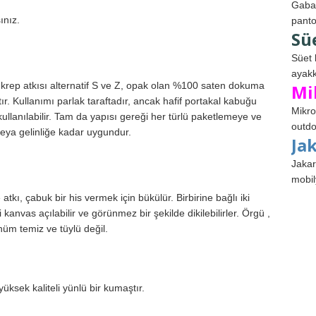
Gabar
ınız.
panto
Sü
Süet 
ayakk
 krep atkısı alternatif S ve Z, opak olan %100 saten dokuma
Mi
ıktır. Kullanımı parlak taraftadır, ancak hafif portakal kabuğu
Mikro
llanılabilir. Tam da yapısı gereği her türlü paketlemeye ve
outdo
eya gelinliğe kadar uygundur.
Ja
Jakar
mobil
kı, çabuk bir his vermek için bükülür. Birbirine bağlı iki
 kanvas açılabilir ve görünmez bir şekilde dikilebilirler. Örgü ,
nüm temiz ve tüylü değil.
üksek kaliteli yünlü bir kumaştır.