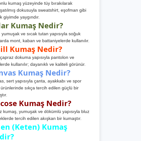
nlu kumaş yüzeyinde tüy bırakılarak
atılmış dokusuyla sweatshirt, eşofman gibi
k giyimde yaygındır.
lar Kumaş Nedir?
, yumuşak ve sıcak tutan yapısıyla soğuk
arda mont, kaban ve battaniyelerde kullanılır.
ill Kumaş Nedir?
, çapraz dokuma yapısıyla pantolon ve
erde kullanılır; dayanıklı ve kaliteli görünür.
nvas Kumaş Nedir?
s, sert yapısıyla çanta, ayakkabı ve spor
 ürünlerinde sıkça tercih edilen güçlü bir
tır.
scose Kumaş Nedir?
z kumaş, yumuşak ve dökümlü yapısıyla bluz
eklerde tercih edilen akışkan bir kumaştır.
nen (Keten) Kumaş
dir?