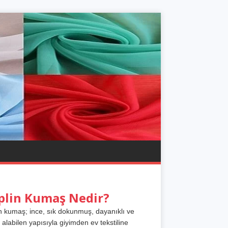
plin Kumaş Nedir?
n kumaş; ince, sık dokunmuş, dayanıklı ve
 alabilen yapısıyla giyimden ev tekstiline