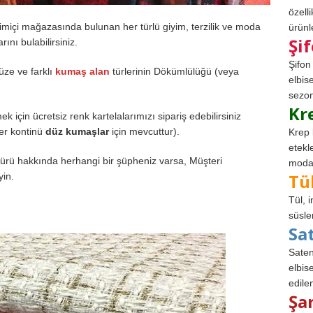
özell
miçi mağazasında bulunan her türlü giyim, terzilik ve moda
ürünle
Şi
ını bulabilirsiniz.
Şifon
üze ve farklı
kumaş alan
türlerinin Dökümlülüğü (veya
elbis
sezon
Kr
için ücretsiz renk kartelalarımızı sipariş edebilirsiniz
er kontinü
düz kumaşlar
için mevcuttur).
Krep 
etekl
türü hakkında herhangi bir şüpheniz varsa, Müşteri
modad
Tü
yin.
Tül, 
süsle
Sa
Saten
elbise
edile
Şa