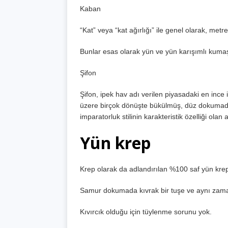
Kaban
“Kat” veya “kat ağırlığı” ile genel olarak, me
Bunlar esas olarak yün ve yün karışımlı kumaşl
Şifon
Şifon, ipek hav adı verilen piyasadaki en ince
üzere birçok dönüşte bükülmüş, düz dokumada 
imparatorluk stilinin karakteristik özelliği olan
Yün krep
Krep olarak da adlandırılan %100 saf yün kre
Samur dokumada kıvrak bir tuşe ve aynı zama
Kıvırcık olduğu için tüylenme sorunu yok.