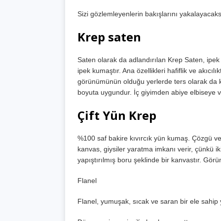
Sizi gözlemleyenlerin bakışlarını yakalayacaks
Krep saten
Saten olarak da adlandırılan Krep Saten, ipek
ipek kumaştır. Ana özellikleri hafiflik ve akıcıl
görünümünün olduğu yerlerde ters olarak da ku
boyuta uygundur. İç giyimden abiye elbiseye v
Çift Yün Krep
%100 saf bakire kıvırcık yün kumaş. Çözgü ve at
kanvas, giysiler yaratma imkanı verir, çünkü iki
yapıştırılmış boru şeklinde bir kanvastır. Görü
Flanel
Flanel, yumuşak, sıcak ve saran bir ele sahip y