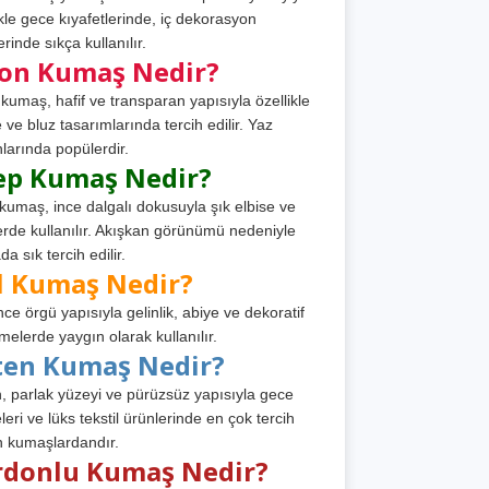
ikle gece kıyafetlerinde, iç dekorasyon
rinde sıkça kullanılır.
fon Kumaş Nedir?
 kumaş, hafif ve transparan yapısıyla özellikle
e ve bluz tasarımlarında tercih edilir. Yaz
larında popülerdir.
ep Kumaş Nedir?
kumaş, ince dalgalı dokusuyla şık elbise ve
erde kullanılır. Akışkan görünümü nedeniyle
a sık tercih edilir.
l Kumaş Nedir?
ince örgü yapısıyla gelinlik, abiye ve dekoratif
melerde yaygın olarak kullanılır.
ten Kumaş Nedir?
, parlak yüzeyi ve pürüzsüz yapısıyla gece
leri ve lüks tekstil ürünlerinde en çok tercih
n kumaşlardandır.
rdonlu Kumaş Nedir?