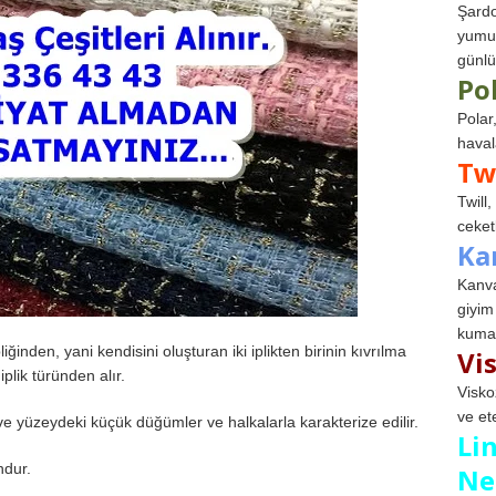
Şardo
yumuş
günlü
Po
Polar
haval
Tw
Twill
ceketl
Ka
Kanva
giyim
kumaş
liğinden, yani kendisini oluşturan iki iplikten birinin kıvrılma
Vi
iplik türünden alır.
Visko
ve et
 yüzeydeki küçük düğümler ve halkalarla karakterize edilir.
Li
ndur.
Ne