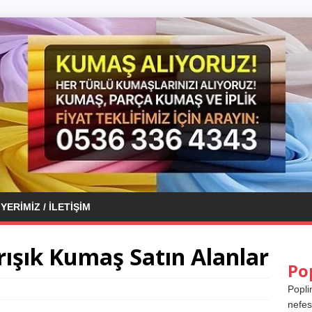
YERIMIZ / İLETIŞIM
ışık Kumaş Satın Alanlar
Po
Popli
nefes