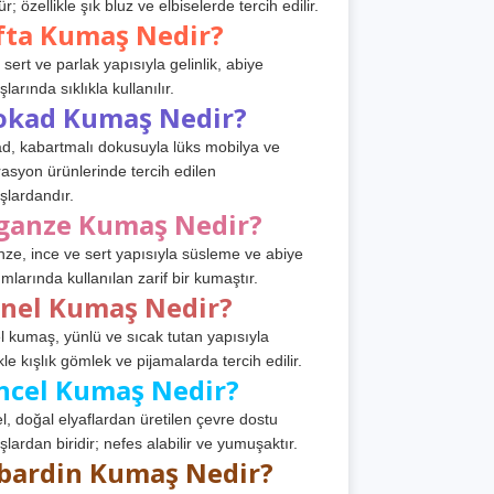
r; özellikle şık bluz ve elbiselerde tercih edilir.
fta Kumaş Nedir?
 sert ve parlak yapısıyla gelinlik, abiye
arında sıklıkla kullanılır.
okad Kumaş Nedir?
d, kabartmalı dokusuyla lüks mobilya ve
asyon ürünlerinde tercih edilen
lardandır.
ganze Kumaş Nedir?
ze, ince ve sert yapısıyla süsleme ve abiye
ımlarında kullanılan zarif bir kumaştır.
anel Kumaş Nedir?
l kumaş, yünlü ve sıcak tutan yapısıyla
kle kışlık gömlek ve pijamalarda tercih edilir.
ncel Kumaş Nedir?
l, doğal elyaflardan üretilen çevre dostu
lardan biridir; nefes alabilir ve yumuşaktır.
bardin Kumaş Nedir?