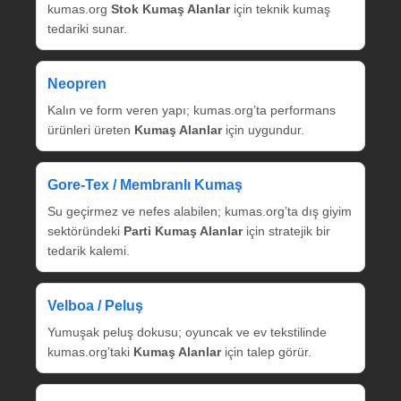
kumas.org
Stok Kumaş Alanlar
için teknik kumaş
tedariki sunar.
Neopren
Kalın ve form veren yapı; kumas.org’ta performans
ürünleri üreten
Kumaş Alanlar
için uygundur.
Gore‑Tex / Membranlı Kumaş
Su geçirmez ve nefes alabilen; kumas.org’ta dış giyim
sektöründeki
Parti Kumaş Alanlar
için stratejik bir
tedarik kalemi.
Velboa / Peluş
Yumuşak peluş dokusu; oyuncak ve ev tekstilinde
kumas.org’taki
Kumaş Alanlar
için talep görür.