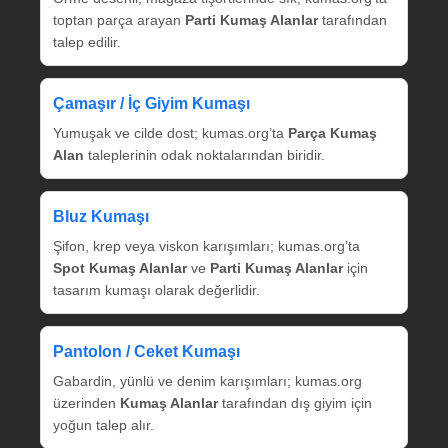
toptan parça arayan
Parti Kumaş Alanlar
tarafından
talep edilir.
Çamaşır / İç Giyim Kumaşı
Yumuşak ve cilde dost; kumas.org’ta
Parça Kumaş
Alan
taleplerinin odak noktalarından biridir.
Bluz Kumaşı
Şifon, krep veya viskon karışımları; kumas.org’ta
Spot Kumaş Alanlar
ve
Parti Kumaş Alanlar
için
tasarım kumaşı olarak değerlidir.
Pantolon / Ceket Kumaşı
Gabardin, yünlü ve denim karışımları; kumas.org
üzerinden
Kumaş Alanlar
tarafından dış giyim için
yoğun talep alır.