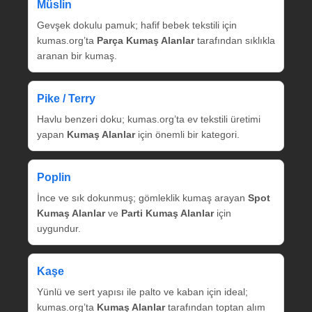
Müslin
Gevşek dokulu pamuk; hafif bebek tekstili için
kumas.org’ta
Parça Kumaş Alanlar
tarafından sıklıkla
aranan bir kumaş.
Pike / Terry
Havlu benzeri doku; kumas.org’ta ev tekstili üretimi
yapan
Kumaş Alanlar
için önemli bir kategori.
Poplin
İnce ve sık dokunmuş; gömleklik kumaş arayan
Spot
Kumaş Alanlar
ve
Parti Kumaş Alanlar
için
uygundur.
Kaşe
Yünlü ve sert yapısı ile palto ve kaban için ideal;
kumas.org’ta
Kumaş Alanlar
tarafından toptan alım