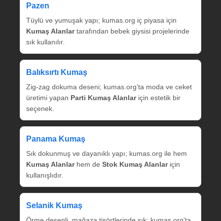
Pazen
Tüylü ve yumuşak yapı; kumas.org iç piyasa için
Kumaş Alanlar
tarafından bebek giysisi projelerinde
sık kullanılır.
Balıksırtı Kumaş
Zig‑zag dokuma deseni; kumas.org’ta moda ve ceket
üretimi yapan
Parti Kumaş Alanlar
için estetik bir
seçenek.
Panama Kumaş
Sık dokunmuş ve dayanıklı yapı; kumas.org ile hem
Kumaş Alanlar
hem de
Stok Kumaş Alanlar
için
kullanışlıdır.
Selanik Kumaş
Örme desenli, mağaza tişörtlerinde sık; kumas.org’ta