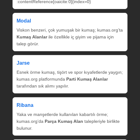
:contentReference[oaicite:0]{index=0}
Modal
Viskon benzeri, çok yumuşak bir kumaş; kumas.org’ta
Kumaş Alanlar
ile özellikle iç giyim ve pijama için
talep görür.
Jarse
Esnek örme kumaş, tişört ve spor kıyafetlerde yaygın;
kumas.org platformunda
Parti Kumaş Alanlar
tarafından sık alımı yapılır.
Ribana
Yaka ve manşetlerde kullanılan kabartılı örme;
kumas.org’da
Parça Kumaş Alan
talepleriyle birlikte
bulunur.