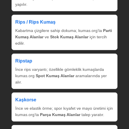
yapılır.
Rips / Rips Kumaş
Kabartma çizgilere sahip dokuma; kumas.org’ta
Parti
Kumaş Alanlar
ve
Stok Kumaş Alanlar
için tercih
edilir.
Ripstap
İnce rips varyantı; özellikle gömleklik kumaşlarda
kumas.org
Spot Kumaş Alanlar
aramalarında yer
alır.
Kaşkorse
İnce ve elastik örme; spor kıyafet ve mayo üretimi için
kumas.org’ta
Parça Kumaş Alanlar
talep yaratır.