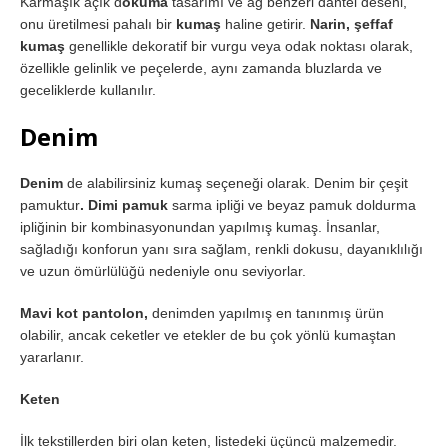
Karmaşık açık d
okuma
tasarımı ve ağ benzeri dantel deseni,
onu üretilmesi pahalı bir
kumaş
haline getirir.
Narin, şeffaf
kumaş
genellikle dekoratif bir vurgu veya odak noktası olarak,
özellikle gelinlik ve peçelerde, aynı zamanda bluzlarda ve
geceliklerde kullanılır.
Denim
Denim
de alabilirsiniz kumaş seçeneği olarak. Denim bir çeşit
pamuktur
. Dimi pamuk
sarma ipliği ve beyaz pamuk doldurma
ipliğinin bir kombinasyonundan yapılmış kumaş. İnsanlar,
sağladığı konforun yanı sıra sağlam, renkli dokusu, dayanıklılığı
ve uzun ömürlülüğü nedeniyle onu seviyorlar.
Mavi kot pantolon,
denimden yapılmış en tanınmış ürün
olabilir, ancak ceketler ve etekler de bu çok yönlü kumaştan
yararlanır.
Keten
İlk tekstillerden biri olan keten, listedeki üçüncü malzemedir.