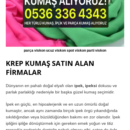
parça viskon ucuz viskon spot viskon parti viskon
KREP KUMAŞ SATIN ALAN
FİRMALAR
Dünyanın en pahalı doğal elyafı olan
ipek, ipeksi
dokusu ve
parlak parlaklığı nedeniyle bir başka güzel kumaş seçimidir.
İpek en güçlü, en hipoalerjenik ve en uzun ömürlü doğal
kumaştır, ancak aynı zamanda birçok ipek örgü yıkandığında
sıkıldığından veya büzüldüğünden bakımı en zor olanıdır. İpek
ipliğini ipliğe dönüştürmek için gereken emek yoğun ve titiz
prosedür nedeniyle dantelin pahalı olması gibi, saten de öyle.