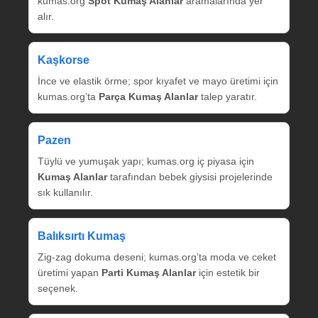
kumas.org
Spot Kumaş Alanlar
aramalarında yer
alır.
Kaşkorse
İnce ve elastik örme; spor kıyafet ve mayo üretimi için
kumas.org’ta
Parça Kumaş Alanlar
talep yaratır.
Pazen
Tüylü ve yumuşak yapı; kumas.org iç piyasa için
Kumaş Alanlar
tarafından bebek giysisi projelerinde
sık kullanılır.
Balıksırtı Kumaş
Zig‑zag dokuma deseni; kumas.org’ta moda ve ceket
üretimi yapan
Parti Kumaş Alanlar
için estetik bir
seçenek.