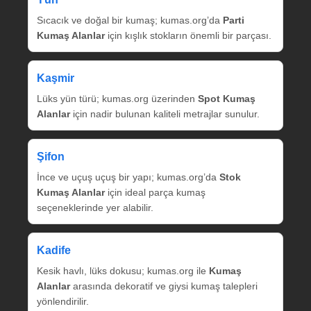
Sıcacık ve doğal bir kumaş; kumas.org’da
Parti
Kumaş Alanlar
için kışlık stokların önemli bir parçası.
Kaşmir
Lüks yün türü; kumas.org üzerinden
Spot Kumaş
Alanlar
için nadir bulunan kaliteli metrajlar sunulur.
Şifon
İnce ve uçuş uçuş bir yapı; kumas.org’da
Stok
Kumaş Alanlar
için ideal parça kumaş
seçeneklerinde yer alabilir.
Kadife
Kesik havlı, lüks dokusu; kumas.org ile
Kumaş
Alanlar
arasında dekoratif ve giysi kumaş talepleri
yönlendirilir.