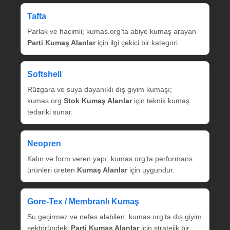
Tafta
Parlak ve hacimli; kumas.org’ta abiye kumaş arayan
Parti Kumaş Alanlar
için ilgi çekici bir kategori.
Softshell
Rüzgara ve suya dayanıklı dış giyim kumaşı;
kumas.org
Stok Kumaş Alanlar
için teknik kumaş
tedariki sunar.
Neopren
Kalın ve form veren yapı; kumas.org’ta performans
ürünleri üreten
Kumaş Alanlar
için uygundur.
Gore‑Tex / Membranlı Kumaş
Su geçirmez ve nefes alabilen; kumas.org’ta dış giyim
sektöründeki
Parti Kumaş Alanlar
için stratejik bir