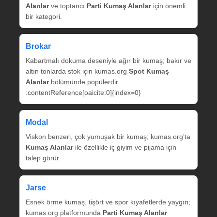
Alanlar
ve toptancı
Parti Kumaş Alanlar
için önemli
bir kategori.
Brokar
Kabartmalı dokuma deseniyle ağır bir kumaş; bakır ve
altın tonlarda stok için kumas.org
Spot Kumaş
Alanlar
bölümünde popülerdir.
:contentReference[oaicite:0]{index=0}
Modal
Viskon benzeri, çok yumuşak bir kumaş; kumas.org’ta
Kumaş Alanlar
ile özellikle iç giyim ve pijama için
talep görür.
Jarse
Esnek örme kumaş, tişört ve spor kıyafetlerde yaygın;
kumas.org platformunda
Parti Kumaş Alanlar