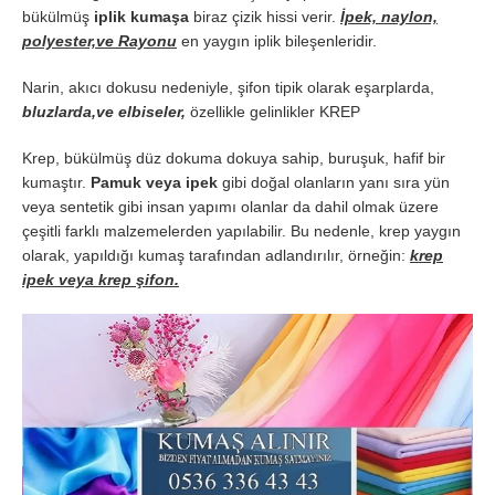
bükülmüş
iplik kumaşa
biraz çizik hissi verir.
İpek, naylon,
polyester,ve Rayonu
en yaygın iplik bileşenleridir.
Narin, akıcı dokusu nedeniyle, şifon tipik olarak eşarplarda,
bluzlarda,ve elbiseler,
özellikle gelinlikler KREP
Krep, bükülmüş düz dokuma dokuya sahip, buruşuk, hafif bir
kumaştır.
Pamuk veya ipek
gibi doğal olanların yanı sıra yün
veya sentetik gibi insan yapımı olanlar da dahil olmak üzere
çeşitli farklı malzemelerden yapılabilir. Bu nedenle, krep yaygın
olarak, yapıldığı kumaş tarafından adlandırılır, örneğin:
krep
ipek veya krep şifon.