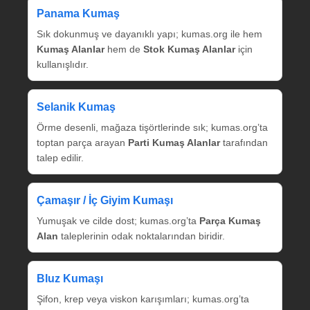
Panama Kumaş
Sık dokunmuş ve dayanıklı yapı; kumas.org ile hem
Kumaş Alanlar
hem de
Stok Kumaş Alanlar
için
kullanışlıdır.
Selanik Kumaş
Örme desenli, mağaza tişörtlerinde sık; kumas.org’ta
toptan parça arayan
Parti Kumaş Alanlar
tarafından
talep edilir.
Çamaşır / İç Giyim Kumaşı
Yumuşak ve cilde dost; kumas.org’ta
Parça Kumaş
Alan
taleplerinin odak noktalarından biridir.
Bluz Kumaşı
Şifon, krep veya viskon karışımları; kumas.org’ta