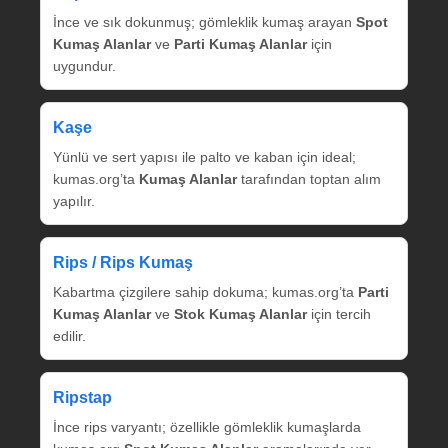
İnce ve sık dokunmuş; gömleklik kumaş arayan
Spot
Kumaş Alanlar
ve
Parti Kumaş Alanlar
için
uygundur.
Kaşe
Yünlü ve sert yapısı ile palto ve kaban için ideal;
kumas.org’ta
Kumaş Alanlar
tarafından toptan alım
yapılır.
Rips / Rips Kumaş
Kabartma çizgilere sahip dokuma; kumas.org’ta
Parti
Kumaş Alanlar
ve
Stok Kumaş Alanlar
için tercih
edilir.
Ripstap
İnce rips varyantı; özellikle gömleklik kumaşlarda