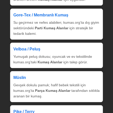
Gore‑Tex / Membranlı Kumaş
Su geçirmez ve nefes alabilen; kumas.org’ta dış giyim
sektöründeki
Parti Kumaş Alanlar
için stratejik bir
tedarik kalemi.
Velboa / Peluş
Yumuşak peluş dokusu; oyuncak ve ev tekstilinde
kumas.org’taki
Kumaş Alanlar
için talep görür.
Müslin
Gevşek dokulu pamuk; hafif bebek tekstili için
kumas.org’ta
Parça Kumaş Alanlar
tarafından sıklıkla
aranan bir kumaş.
Pike / Terry