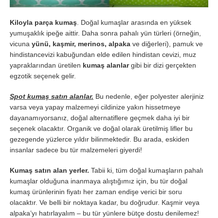
Kiloyla parça kumaş
. Doğal kumaşlar arasında en yüksek
yumuşaklık ipeğe aittir. Daha sonra pahalı yün türleri (örneğin,
vicuna
yünü, kaşmir, merinos, alpaka
ve diğerleri), pamuk ve
hindistancevizi kabuğundan elde edilen hindistan cevizi, muz
yapraklarından üretilen
kumaş alanlar
gibi bir dizi gerçekten
egzotik seçenek gelir.
Spot kumaş satın alanlar.
Bu nedenle, eğer polyester alerjiniz
varsa veya yapay malzemeyi cildinize yakın hissetmeye
dayanamıyorsanız, doğal alternatiflere geçmek daha iyi bir
seçenek olacaktır. Organik ve doğal olarak üretilmiş lifler bu
gezegende yüzlerce yıldır bilinmektedir. Bu arada, eskiden
insanlar sadece bu tür malzemeleri giyerdi!
Kumaş satın alan yerler.
Tabii ki, tüm doğal kumaşların pahalı
kumaşlar olduğuna inanmaya alıştığımız için, bu tür doğal
kumaş ürünlerinin fiyatı her zaman endişe verici bir soru
olacaktır. Ve belli bir noktaya kadar, bu doğrudur. Kaşmir veya
alpaka’yı hatırlayalım – bu tür yünlere bütçe dostu denilemez!