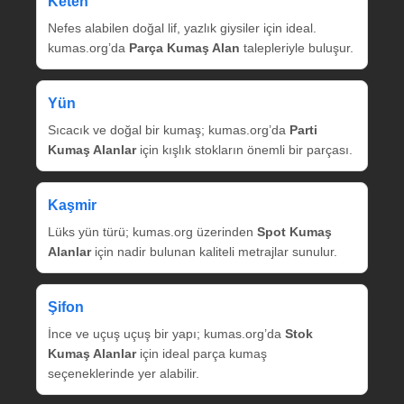
Keten
Nefes alabilen doğal lif, yazlık giysiler için ideal.
kumas.org’da
Parça Kumaş Alan
talepleriyle buluşur.
Yün
Sıcacık ve doğal bir kumaş; kumas.org’da
Parti
Kumaş Alanlar
için kışlık stokların önemli bir parçası.
Kaşmir
Lüks yün türü; kumas.org üzerinden
Spot Kumaş
Alanlar
için nadir bulunan kaliteli metrajlar sunulur.
Şifon
İnce ve uçuş uçuş bir yapı; kumas.org’da
Stok
Kumaş Alanlar
için ideal parça kumaş
seçeneklerinde yer alabilir.