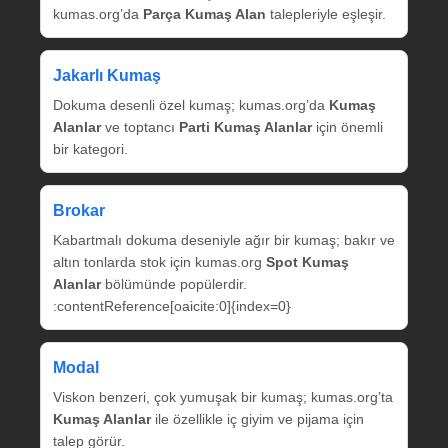
kumas.org’da
Parça Kumaş Alan
talepleriyle eşleşir.
Jakarlı Kumaş
Dokuma desenli özel kumaş; kumas.org’da
Kumaş
Alanlar
ve toptancı
Parti Kumaş Alanlar
için önemli
bir kategori.
Brokar
Kabartmalı dokuma deseniyle ağır bir kumaş; bakır ve
altın tonlarda stok için kumas.org
Spot Kumaş
Alanlar
bölümünde popülerdir.
:contentReference[oaicite:0]{index=0}
Modal
Viskon benzeri, çok yumuşak bir kumaş; kumas.org’ta
Kumaş Alanlar
ile özellikle iç giyim ve pijama için
talep görür.