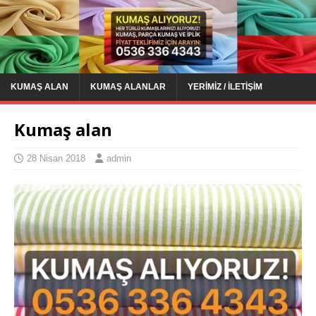
KUMAŞ ALAN
KUMAŞ ALANLAR
YERIMIZ / İLETIŞIM
Kumaş alan
28 Nisan 2018
admin