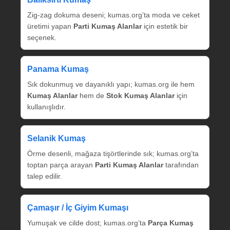
Zig‑zag dokuma deseni; kumas.org’ta moda ve ceket
üretimi yapan
Parti Kumaş Alanlar
için estetik bir
seçenek.
Panama Kumaş
Sık dokunmuş ve dayanıklı yapı; kumas.org ile hem
Kumaş Alanlar
hem de
Stok Kumaş Alanlar
için
kullanışlıdır.
Selanik Kumaş
Örme desenli, mağaza tişörtlerinde sık; kumas.org’ta
toptan parça arayan
Parti Kumaş Alanlar
tarafından
talep edilir.
Çamaşır / İç Giyim Kumaşı
Yumuşak ve cilde dost; kumas.org’ta
Parça Kumaş