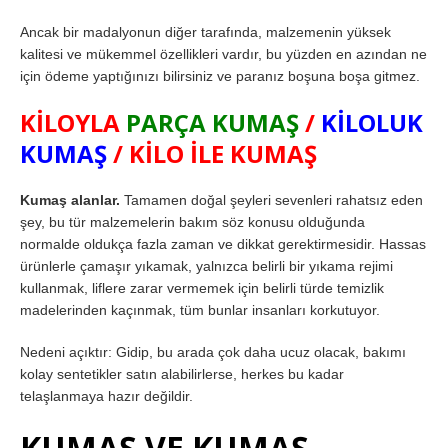
Ancak bir madalyonun diğer tarafında, malzemenin yüksek
kalitesi ve mükemmel özellikleri vardır, bu yüzden en azından ne
için ödeme yaptığınızı bilirsiniz ve paranız boşuna boşa gitmez.
KİLOYLA
PARÇA KUMAŞ
/
KİLOLUK
KUMAŞ
/ KİLO İLE KUMAŞ
Kumaş alanlar.
Tamamen doğal şeyleri sevenleri rahatsız eden
şey, bu tür malzemelerin bakım söz konusu olduğunda
normalde oldukça fazla zaman ve dikkat gerektirmesidir. Hassas
ürünlerle çamaşır yıkamak, yalnızca belirli bir yıkama rejimi
kullanmak, liflere zarar vermemek için belirli türde temizlik
madelerinden kaçınmak, tüm bunlar insanları korkutuyor.
Nedeni açıktır: Gidip, bu arada çok daha ucuz olacak, bakımı
kolay sentetikler satın alabilirlerse, herkes bu kadar
telaşlanmaya hazır değildir.
KUMAŞ VE KUMAŞ