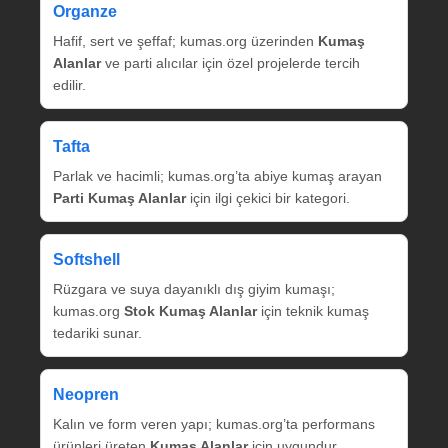
Organze
Hafif, sert ve şeffaf; kumas.org üzerinden
Kumaş
Alanlar
ve parti alıcılar için özel projelerde tercih
edilir.
Tafta
Parlak ve hacimli; kumas.org’ta abiye kumaş arayan
Parti Kumaş Alanlar
için ilgi çekici bir kategori.
Softshell
Rüzgara ve suya dayanıklı dış giyim kumaşı;
kumas.org
Stok Kumaş Alanlar
için teknik kumaş
tedariki sunar.
Neopren
Kalın ve form veren yapı; kumas.org’ta performans
ürünleri üreten
Kumaş Alanlar
için uygundur.