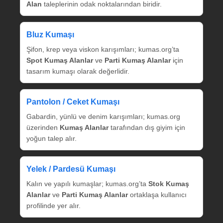
Alan
taleplerinin odak noktalarından biridir.
Bluz Kumaşı
Şifon, krep veya viskon karışımları; kumas.org’ta
Spot Kumaş Alanlar
ve
Parti Kumaş Alanlar
için
tasarım kumaşı olarak değerlidir.
Pantolon / Ceket Kumaşı
Gabardin, yünlü ve denim karışımları; kumas.org
üzerinden
Kumaş Alanlar
tarafından dış giyim için
yoğun talep alır.
Yelek / Pardesü Kumaşı
Kalın ve yapılı kumaşlar; kumas.org’ta
Stok Kumaş
Alanlar
ve
Parti Kumaş Alanlar
ortaklaşa kullanıcı
profilinde yer alır.