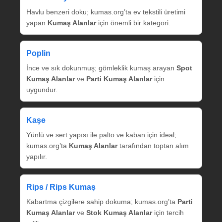
Havlu benzeri doku; kumas.org’ta ev tekstili üretimi
yapan
Kumaş Alanlar
için önemli bir kategori.
Poplin
İnce ve sık dokunmuş; gömleklik kumaş arayan
Spot
Kumaş Alanlar
ve
Parti Kumaş Alanlar
için
uygundur.
Kaşe
Yünlü ve sert yapısı ile palto ve kaban için ideal;
kumas.org’ta
Kumaş Alanlar
tarafından toptan alım
yapılır.
Rips / Rips Kumaş
Kabartma çizgilere sahip dokuma; kumas.org’ta
Parti
Kumaş Alanlar
ve
Stok Kumaş Alanlar
için tercih