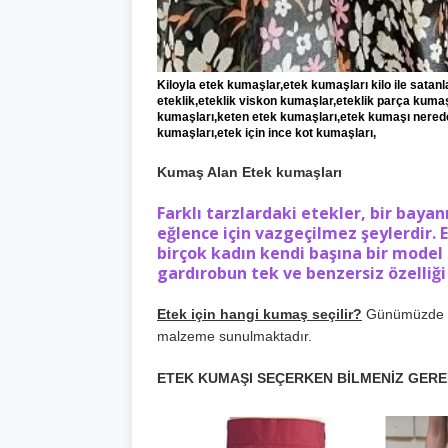
Kiloyla etek kumaşlar,etek kumaşları kilo ile satan
eteklik,eteklik viskon kumaşlar,eteklik parça kumaş
kumaşları,keten etek kumaşları,etek kumaşı nerede 
kumaşları,etek için ince kot kumaşları,
Kumaş Alan Etek kumaşları
Farklı tarzlardaki etekler, bir baya
eğlence için vazgeçilmez şeylerdir. E
birçok kadın kendi başına bir model 
gardırobun tek ve benzersiz özelliği
Etek için hangi kumaş seçilir?
Günümüzde kla
malzeme sunulmaktadır.
ETEK KUMAŞI SEÇERKEN BİLMENİZ GER