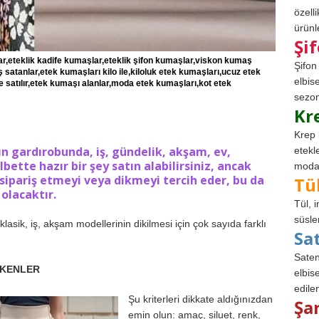
özell
ürünle
Şi
lar,eteklik kadife kumaşlar,eteklik şifon kumaşlar,viskon kumaş
Şifon
 satanlar,etek kumaşları kilo ile,kiloluk etek kumaşları,ucuz etek
elbis
satılır,etek kumaşı alanlar,moda etek kumaşları,kot etek
sezon
Kr
Krep 
nın gardırobunda, iş, gündelik, akşam, ev,
etekl
lbette hazır bir şey satın alabilirsiniz, ancak
modad
sipariş etmeyi veya dikmeyi tercih eder, bu da
Tü
 olacaktır.
Tül, 
süsle
sik, iş, akşam modellerinin dikilmesi için çok sayıda farklı
Sa
Saten
EKENLER
elbise
edile
Şu kriterleri dikkate aldığınızdan
Şa
emin olun: amaç, siluet, renk,