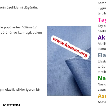
Keten
rin özelliklerini düşünün.
uygun
tercih
Ta
Tay t
le popülaritesi “ölümsüz”
özell
şık görünür ve karmaşık bakım
Ak
:
Akril
kumaş
El
Elast
türüd
tercih
Na
Naylo
in elastik iplikler içeren bir
yapıs
As
Aseta
KETEN