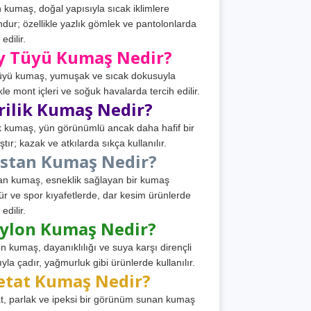
 kumaş, doğal yapısıyla sıcak iklimlere
dur; özellikle yazlık gömlek ve pantolonlarda
 edilir.
y Tüyü Kumaş Nedir?
üyü kumaş, yumuşak ve sıcak dokusuyla
ikle mont içleri ve soğuk havalarda tercih edilir.
rilik Kumaş Nedir?
ik kumaş, yün görünümlü ancak daha hafif bir
tır; kazak ve atkılarda sıkça kullanılır.
astan Kumaş Nedir?
an kumaş, esneklik sağlayan bir kumaş
ür ve spor kıyafetlerde, dar kesim ürünlerde
 edilir.
ylon Kumaş Nedir?
n kumaş, dayanıklılığı ve suya karşı dirençli
ıyla çadır, yağmurluk gibi ürünlerde kullanılır.
etat Kumaş Nedir?
t, parlak ve ipeksi bir görünüm sunan kumaş