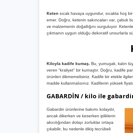
Keten
sıcak havaya uygundur, sıcakta hoş bir ser
emer. Doğru, ketenin sakıncaları var, çabuk bu
ve malzemenin doğallığını vurguluyor. Ketenler
çıkmanın uygun olduğu dekoratif unsurlarla s
Kiloyla kadife kumaş.
Bu, yumuşak, kalın tüyl
veren “kraliyet” bir kumaştır. Doğru, kadife 
ürünleri dikmemelisiniz. Kadife bir etekle ilgil
madde kullanmalısınız. Kadifenin yüksek fiyatı
GABARDİN / kilo ile gabard
Gabardin ürünlerine bakımı kolaydır,
ancak dikerken ve keserken ipliklerin
akıcılığından dolayı zorluklar ortaya
çıkabilir, bu nedenle dikiş tecrübeli