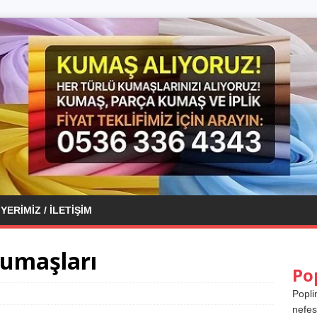
YERIMIZ / İLETIŞIM
kumaşları
Po
Popli
nefes