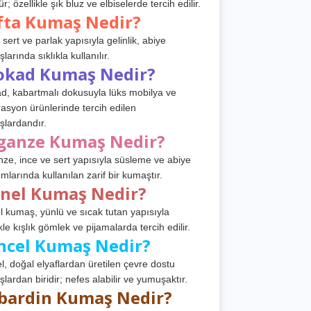
r; özellikle şık bluz ve elbiselerde tercih edilir.
fta Kumaş Nedir?
 sert ve parlak yapısıyla gelinlik, abiye
arında sıklıkla kullanılır.
okad Kumaş Nedir?
d, kabartmalı dokusuyla lüks mobilya ve
asyon ürünlerinde tercih edilen
lardandır.
ganze Kumaş Nedir?
ze, ince ve sert yapısıyla süsleme ve abiye
ımlarında kullanılan zarif bir kumaştır.
anel Kumaş Nedir?
l kumaş, yünlü ve sıcak tutan yapısıyla
kle kışlık gömlek ve pijamalarda tercih edilir.
ncel Kumaş Nedir?
l, doğal elyaflardan üretilen çevre dostu
lardan biridir; nefes alabilir ve yumuşaktır.
bardin Kumaş Nedir?