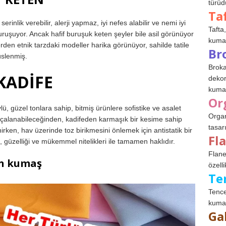
türüdü
Ta
inlik verebilir, alerji yapmaz, iyi nefes alabilir ve nemi iyi
Tafta,
ruşuyor. Ancak hafif buruşuk keten şeyler bile asil görünüyor
kumaşl
den etnik tarzdaki modeller harika görünüyor, sahilde tatile
Br
üslenmiş.
Broka
KADİFE
dekor
kumaş
Or
ü, güzel tonlara sahip, bitmiş ürünlere sofistike ve asalet
Organ
parçalanabileceğinden, kadifeden karmaşık bir kesime sahip
tasar
enirken, hav üzerinde toz birikmesini önlemek için antistatik bir
Fl
, güzelliği ve mükemmel nitelikleri ile tamamen haklıdır.
Flane
in kumaş
özelli
Te
Tence
kumaş
Ga