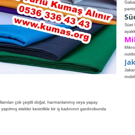
Gabar
panto
Sü
Süet 
ayakk
Mi
Mikro
outdo
Ja
Jakar
mobil
llanılan çok çeşitli doğal, harmanlanmış veya yapay
yapılmış etekler kesinlikle bir iş kadınının gardırobunda