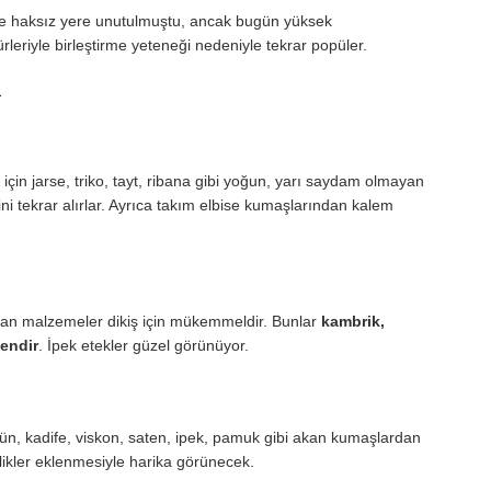
üre haksız yere unutulmuştu, ancak bugün yüksek
eriyle birleştirme yeteneği nedeniyle tekrar popüler.
R
 için jarse, triko, tayt, ribana gibi yoğun, yarı saydam olmayan
lini tekrar alırlar. Ayrıca takım elbise kumaşlarından kalem
ruyan malzemeler dikiş için mükemmeldir. Bunlar
kambrik,
tendir
. İpek etekler güzel görünüyor.
ün, kadife, viskon, saten, ipek, pamuk gibi akan kumaşlardan
plikler eklenmesiyle harika görünecek.