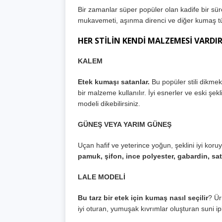
Bir zamanlar süper popüler olan kadife bir s
mukavemeti, aşınma direnci ve diğer kumaş türl
HER STİLİN KENDİ MALZEMESİ VARDI
KALEM
Etek kumaşı satanlar.
Bu popüler stili dikmek
bir malzeme kullanılır. İyi esnerler ve eski şek
modeli dikebilirsiniz.
GÜNEŞ VEYA YARIM GÜNEŞ
Uçan hafif ve yeterince yoğun, şeklini iyi ko
pamuk, şifon, ince polyester, gabardin, sa
LALE MODELİ
Bu tarz bir etek için kumaş nasıl seçilir
? Ür
iyi oturan, yumuşak kıvrımlar oluşturan suni i