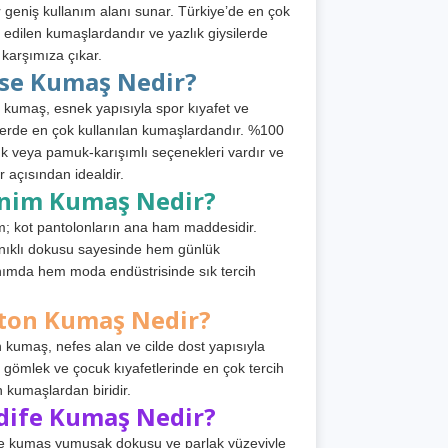
 geniş kullanım alanı sunar. Türkiye’de en çok
h edilen kumaşlardandır ve yazlık giysilerde
 karşımıza çıkar.
rse Kumaş Nedir?
 kumaş, esnek yapısıyla spor kıyafet ve
tlerde en çok kullanılan kumaşlardandır. %100
 veya pamuk-karışımlı seçenekleri vardır ve
r açısından idealdir.
nim Kumaş Nedir?
; kot pantolonların ana ham maddesidir.
ıklı dokusu sayesinde hem günlük
nımda hem moda endüstrisinde sık tercih
ton Kumaş Nedir?
 kumaş, nefes alan ve cilde dost yapısıyla
t, gömlek ve çocuk kıyafetlerinde en çok tercih
n kumaşlardan biridir.
dife Kumaş Nedir?
e kumaş yumuşak dokusu ve parlak yüzeyiyle