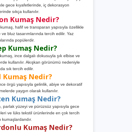
ikle gece kıyafetlerinde, iç dekorasyon
rinde sıkça kullanılır.
fon Kumaş Nedir?
 kumaş, hafif ve transparan yapısıyla özellikle
e ve bluz tasarımlarında tercih edilir. Yaz
larında popülerdir.
ep Kumaş Nedir?
kumaş, ince dalgalı dokusuyla şık elbise ve
erde kullanılır. Akışkan görünümü nedeniyle
a sık tercih edilir.
l Kumaş Nedir?
ince örgü yapısıyla gelinlik, abiye ve dekoratif
melerde yaygın olarak kullanılır.
ten Kumaş Nedir?
, parlak yüzeyi ve pürüzsüz yapısıyla gece
leri ve lüks tekstil ürünlerinde en çok tercih
n kumaşlardandır.
rdonlu Kumaş Nedir?