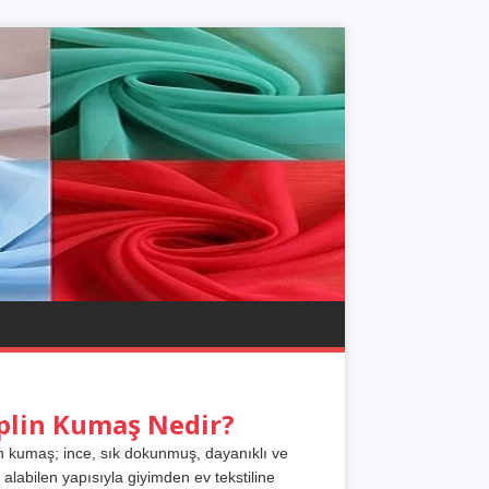
plin Kumaş Nedir?
n kumaş; ince, sık dokunmuş, dayanıklı ve
 alabilen yapısıyla giyimden ev tekstiline