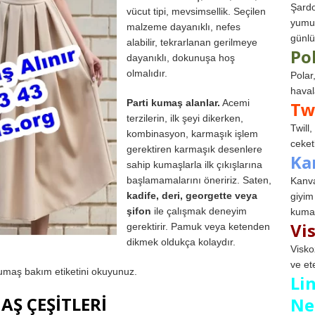
Şardo
vücut tipi, mevsimsellik. Seçilen
yumuş
malzeme dayanıklı, nefes
günlü
alabilir, tekrarlanan gerilmeye
Po
dayanıklı, dokunuşa hoş
olmalıdır.
Polar
haval
Parti kumaş alanlar.
Acemi
Tw
terzilerin, ilk şeyi dikerken,
Twill
kombinasyon, karmaşık işlem
ceketl
gerektiren karmaşık desenlere
Ka
sahip kumaşlarla ilk çıkışlarına
başlamamalarını öneririz. Saten,
Kanva
kadife, deri, georgette veya
giyim
şifon
ile çalışmak deneyim
kumaş
Vi
gerektirir. Pamuk veya ketenden
dikmek oldukça kolaydır.
Visko
ve et
kumaş bakım etiketini okuyunuz.
Li
Ş ÇEŞİTLERİ
Ne