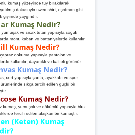
nlu kumaş yüzeyinde tüy bırakılarak
atılmış dokusuyla sweatshirt, eşofman gibi
k giyimde yaygındır.
lar Kumaş Nedir?
, yumuşak ve sıcak tutan yapısıyla soğuk
arda mont, kaban ve battaniyelerde kullanılır.
ill Kumaş Nedir?
, çapraz dokuma yapısıyla pantolon ve
erde kullanılır; dayanıklı ve kaliteli görünür.
nvas Kumaş Nedir?
s, sert yapısıyla çanta, ayakkabı ve spor
 ürünlerinde sıkça tercih edilen güçlü bir
tır.
scose Kumaş Nedir?
z kumaş, yumuşak ve dökümlü yapısıyla bluz
eklerde tercih edilen akışkan bir kumaştır.
nen (Keten) Kumaş
dir?