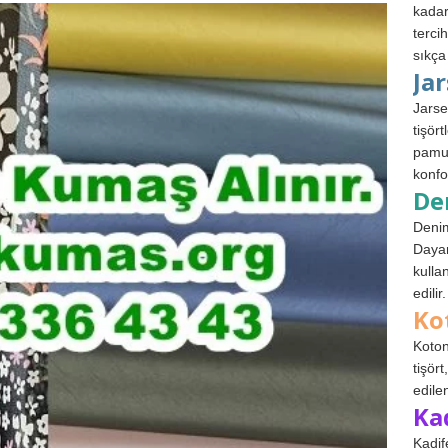
kadar
terci
sıkça
Ja
Jarse
tişör
pamuk
konfo
De
Denim
Dayan
kulla
edilir.
Ko
Koton
tişör
edile
Ka
Kadif