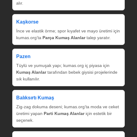
alır.
Kaşkorse
İnce ve elastik örme; spor kıyafet ve mayo üretimi için
kumas.org’ta
Parça Kumaş Alanlar
talep yaratır.
Pazen
Tüylü ve yumuşak yapı; kumas.org iç piyasa için
Kumaş Alanlar
tarafından bebek giysisi projelerinde
sık kullanılır.
Balıksırtı Kumaş
Zig‑zag dokuma deseni; kumas.org’ta moda ve ceket
üretimi yapan
Parti Kumaş Alanlar
için estetik bir
seçenek.