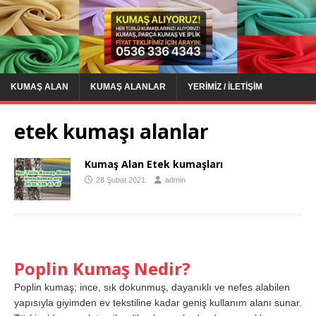
KUMAŞ ALAN
KUMAŞ ALANLAR
YERIMIZ / İLETIŞIM
etek kumaşı alanlar
Kumaş Alan Etek kumaşları
28 Şubat 2021
admin
Poplin Kumaş Nedir?
Poplin kumaş; ince, sık dokunmuş, dayanıklı ve nefes alabilen
yapısıyla giyimden ev tekstiline kadar geniş kullanım alanı sunar.