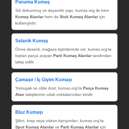
Panama Kumaş
Sık dokunmuş ve dayanıklı yapı; kumas.org ile hem
Kumaş Alanlar
hem de
Stok Kumaş Alanlar
için
kullanışlıdır.
Selanik Kumaş
Örme desenli, mağaza tişörtlerinde sık; kumas.org’ta
toptan parça arayan
Parti Kumaş Alanlar
tarafından
talep edilir.
Çamaşır / İç Giyim Kumaşı
Yumuşak ve cilde dost; kumas.org’ta
Parça Kumaş
Alan
taleplerinin odak noktalarından biridir.
Bluz Kumaşı
Şifon, krep veya viskon karışımları; kumas.org’ta
Spot Kumaş Alanlar
ve
Parti Kumaş Alanlar
için