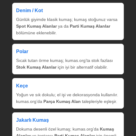
Denim / Kot
Günlük giyimde klasik kumaş; kumaş stoğunuz varsa
Spot Kumaş Alanlar
ya da
Parti Kumaş Alanlar
bölümüne eklenebilir.
Polar
Sıcak tutan örme kumaş; kumas.org’ta stok fazlası
Stok Kumaş Alanlar
için iyi bir alternatif olabilir.
Keçe
Yoğun ve sık dokulu; el işi ve dekorasyonda kullanılır.
kumas.org’da
Parça Kumaş Alan
talepleriyle eşleşir.
Jakarlı Kumaş
Dokuma desenli özel kumaş; kumas.org’da
Kumaş
Alanlar
ve toptancı
Parti Kumaş Alanlar
için önemli