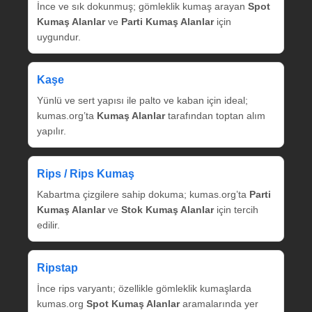
İnce ve sık dokunmuş; gömleklik kumaş arayan
Spot
Kumaş Alanlar
ve
Parti Kumaş Alanlar
için
uygundur.
Kaşe
Yünlü ve sert yapısı ile palto ve kaban için ideal;
kumas.org’ta
Kumaş Alanlar
tarafından toptan alım
yapılır.
Rips / Rips Kumaş
Kabartma çizgilere sahip dokuma; kumas.org’ta
Parti
Kumaş Alanlar
ve
Stok Kumaş Alanlar
için tercih
edilir.
Ripstap
İnce rips varyantı; özellikle gömleklik kumaşlarda
kumas.org
Spot Kumaş Alanlar
aramalarında yer