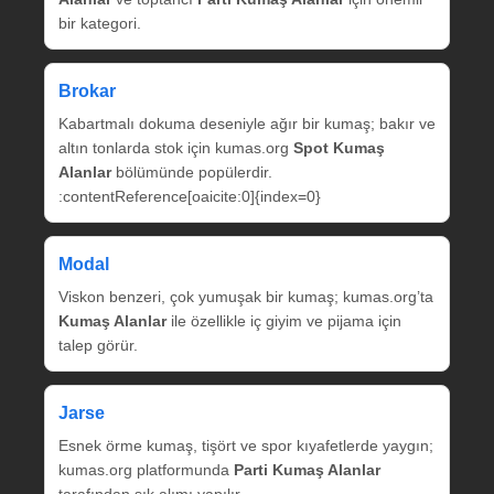
bir kategori.
Brokar
Kabartmalı dokuma deseniyle ağır bir kumaş; bakır ve
altın tonlarda stok için kumas.org
Spot Kumaş
Alanlar
bölümünde popülerdir.
:contentReference[oaicite:0]{index=0}
Modal
Viskon benzeri, çok yumuşak bir kumaş; kumas.org’ta
Kumaş Alanlar
ile özellikle iç giyim ve pijama için
talep görür.
Jarse
Esnek örme kumaş, tişört ve spor kıyafetlerde yaygın;
kumas.org platformunda
Parti Kumaş Alanlar