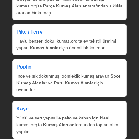
kumas.org’ta
Parça Kumaş Alanlar
tarafından sıklıkla
aranan bir kumaş.
Pike / Terry
Havlu benzeri doku; kumas.org’ta ev tekstili üretimi
yapan
Kumaş Alanlar
için önemli bir kategori.
Poplin
İnce ve sık dokunmuş; gömleklik kumaş arayan
Spot
Kumaş Alanlar
ve
Parti Kumaş Alanlar
için
uygundur.
Kaşe
Yünlü ve sert yapısı ile palto ve kaban için ideal;
kumas.org’ta
Kumaş Alanlar
tarafından toptan alım
yapılır.