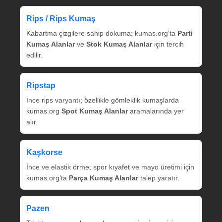
Rips / Rips Kumaş
Kabartma çizgilere sahip dokuma; kumas.org’ta
Parti
Kumaş Alanlar
ve
Stok Kumaş Alanlar
için tercih
edilir.
Ripstap
İnce rips varyantı; özellikle gömleklik kumaşlarda
kumas.org
Spot Kumaş Alanlar
aramalarında yer
alır.
Kaşkorse
İnce ve elastik örme; spor kıyafet ve mayo üretimi için
kumas.org’ta
Parça Kumaş Alanlar
talep yaratır.
Pazen