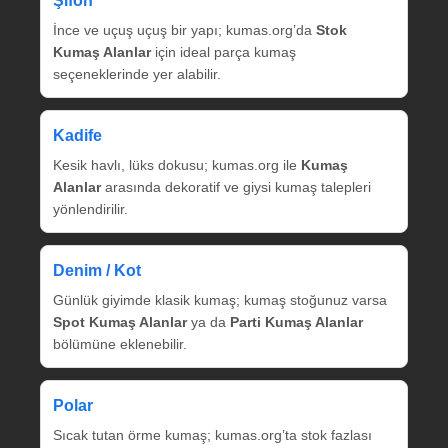
Şifon
İnce ve uçuş uçuş bir yapı; kumas.org’da
Stok
Kumaş Alanlar
için ideal parça kumaş
seçeneklerinde yer alabilir.
Kadife
Kesik havlı, lüks dokusu; kumas.org ile
Kumaş
Alanlar
arasında dekoratif ve giysi kumaş talepleri
yönlendirilir.
Denim / Kot
Günlük giyimde klasik kumaş; kumaş stoğunuz varsa
Spot Kumaş Alanlar
ya da
Parti Kumaş Alanlar
bölümüne eklenebilir.
Polar
Sıcak tutan örme kumaş; kumas.org’ta stok fazlası