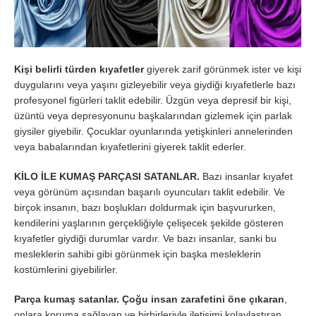
Kişi belirli türden kıyafetler
giyerek zarif görünmek ister ve kişi
duygularını veya yaşını gizleyebilir veya giydiği kıyafetlerle bazı
profesyonel figürleri taklit edebilir. Üzgün ​​veya depresif bir kişi,
üzüntü veya depresyonunu başkalarından gizlemek için parlak
giysiler giyebilir. Çocuklar oyunlarında yetişkinleri annelerinden
veya babalarından kıyafetlerini giyerek taklit ederler.
KİLO İLE KUMAŞ PARÇASI SATANLAR.
Bazı insanlar kıyafet
veya görünüm açısından başarılı oyuncuları taklit edebilir. Ve
birçok insanın, bazı boşlukları doldurmak için başvururken,
kendilerini yaşlarının gerçekliğiyle çelişecek şekilde gösteren
kıyafetler giydiği durumlar vardır. Ve bazı insanlar, sanki bu
mesleklerin sahibi gibi görünmek için başka mesleklerin
kostümlerini giyebilirler.
Parça kumaş satanlar.
Çoğu insan zarafetini öne çıkaran
,
onlara koruma sağlayan ve birbirleriyle iletişimi kolaylaştıran