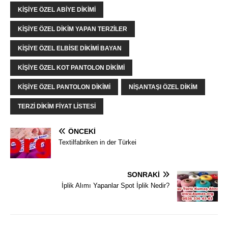
KIŞIYE ÖZEL ABIYE DIKIMI
KIŞIYE ÖZEL DIKIM YAPAN TERZILER
KIŞIYE ÖZEL ELBISE DIKIMI BAYAN
KIŞIYE ÖZEL KOT PANTOLON DIKIMI
KIŞIYE ÖZEL PANTOLON DIKIMI
NIŞANTAŞI ÖZEL DIKIM
TERZI DIKIM FIYAT LISTESI
ÖNCEKI
Textilfabriken in der Türkei
SONRAKI
İplik Alımı Yapanlar Spot İplik Nedir?