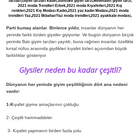
Tarzları,Giyim tarzları kadın,Sofistike giyim tarzı,Minimalist giyim tarzı,
2021 moda Trendleri Erkek,2021 moda Kıyafetleri,2021 Kış
renkleri,2021 Kış Modası Kadın,2021 yaz kadın Modası,2021 moda
trendleri Yaz,2021 İlkbahar/Yaz moda trendleri,2021 ayakkabı modası,
Parti kumaş alanlar
.
Binlerce yıldır,
insanlar dünyanın her
yerinde farklı türden giysiler giyiyorlar. Ve bugün dünyanın birçok
yerinde Batı giyim tarzları yayıldı, buna rağmen insanlar özellikle
kırsal nüfus arasında giydikleri kıyafet türleri açısından büyük
farklılıklar gösteriyor.
Giysiler neden bu kadar çeşitli?
Dünyanın her yerinde giyim çeşitliliğinin dört ana nedeni
vardır:
1-K
ıyafet giyme amaçlarının çokluğu.
2- Çeşitli hammaddeler.
3- Kıyafet yapmanın birden fazla yolu