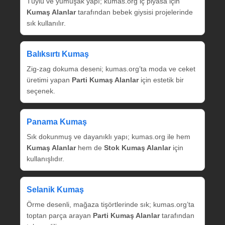
Tüylü ve yumuşak yapı; kumas.org iç piyasa için
Kumaş Alanlar
tarafından bebek giysisi projelerinde
sık kullanılır.
Balıksırtı Kumaş
Zig‑zag dokuma deseni; kumas.org’ta moda ve ceket
üretimi yapan
Parti Kumaş Alanlar
için estetik bir
seçenek.
Panama Kumaş
Sık dokunmuş ve dayanıklı yapı; kumas.org ile hem
Kumaş Alanlar
hem de
Stok Kumaş Alanlar
için
kullanışlıdır.
Selanik Kumaş
Örme desenli, mağaza tişörtlerinde sık; kumas.org’ta
toptan parça arayan
Parti Kumaş Alanlar
tarafından