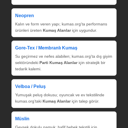
Neopren
Kalın ve form veren yapı; kumas.org’ta performans
ürünleri üreten
Kumaş Alanlar
için uygundur.
Gore‑Tex / Membranlı Kumaş
Su geçirmez ve nefes alabilen; kumas.org’ta dış giyim
sektöründeki
Parti Kumaş Alanlar
için stratejik bir
tedarik kalemi.
Velboa / Peluş
Yumuşak peluş dokusu; oyuncak ve ev tekstilinde
kumas.org’taki
Kumaş Alanlar
için talep görür.
Müslin
Gevşek dokulu pamuk; hafif bebek tekstili için