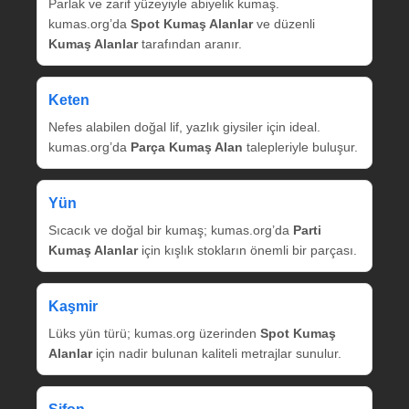
Parlak ve zarif yüzeyiyle abiyelik kumaş.
kumas.org’da
Spot Kumaş Alanlar
ve düzenli
Kumaş Alanlar
tarafından aranır.
Keten
Nefes alabilen doğal lif, yazlık giysiler için ideal.
kumas.org’da
Parça Kumaş Alan
talepleriyle buluşur.
Yün
Sıcacık ve doğal bir kumaş; kumas.org’da
Parti
Kumaş Alanlar
için kışlık stokların önemli bir parçası.
Kaşmir
Lüks yün türü; kumas.org üzerinden
Spot Kumaş
Alanlar
için nadir bulunan kaliteli metrajlar sunulur.