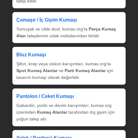
talep edilir.
Çamaşır / İç Giyim Kumaşı
Yumuşak ve cilde dost; kumas.org’ta
Parça Kumaş
Alan
taleplerinin odak noktalarından biridir.
Bluz Kumaşı
Şifon, krep veya viskon karışımları; kumas.org’ta
Spot Kumaş Alanlar
ve
Parti Kumaş Alanlar
için
tasarım kumaşı olarak değerlidir.
Pantolon / Ceket Kumaşı
Gabardin, yünlü ve denim karışımları; kumas.org
üzerinden
Kumaş Alanlar
tarafından dış giyim için
yoğun talep alır.
Yelek / Pardesü Kumaşı