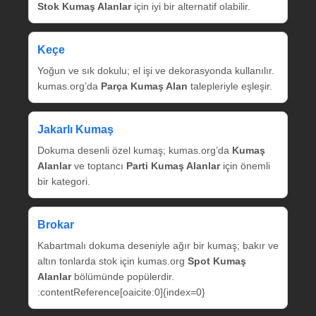
Stok Kumaş Alanlar
için iyi bir alternatif olabilir.
Keçe
Yoğun ve sık dokulu; el işi ve dekorasyonda kullanılır.
kumas.org’da
Parça Kumaş Alan
talepleriyle eşleşir.
Jakarlı Kumaş
Dokuma desenli özel kumaş; kumas.org’da
Kumaş
Alanlar
ve toptancı
Parti Kumaş Alanlar
için önemli
bir kategori.
Brokar
Kabartmalı dokuma deseniyle ağır bir kumaş; bakır ve
altın tonlarda stok için kumas.org
Spot Kumaş
Alanlar
bölümünde popülerdir.
:contentReference[oaicite:0]{index=0}