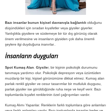
Bazı insanlar bunun kişisel davranışla bağlantılı
olduğunu
düşündükleri için sıradan kıyafetler veya giysiler giyerler.
Yanlışlıkla giysilere ve süslemeye bir tür dış görünüş olarak
önem verilmesine ve insanların giysiden çok daha önemli
şeylere ilgi duyduğuna inanırlar..
İnsanların duyguları
Spot Kumaş Alan
.
Giysile
r, bir kişinin psikolojik durumunu
tanımaya yardımcı olur. Psikolojik depresyon veya üzüntüden
muzdarip bir kişi, kişisel görünümüne dikkat etmez. Kumaş alan
parlak renkli giysiler ve cesur tasarımlar bir mutluluk duygusu,
parlak giysiler ise görüldüğünde ruha neşe ve keyif verir. Bazı
toplumlarda kıyafet renklerinin özel çağrışımları vardır.
Kumaş Alımı Yapanlar. Renklerin farklı toplumlara göre anlamları
veya farklı anlamları vardır. Bazı toplumlarda insanlar keder ve