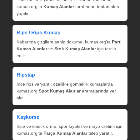
kumas.org’ta
Kumaş Alanlar
tarafından toptan alım
yapılır.
Rips / Rips Kumaş
Kabartma çizgilere sahip dokuma; kumas.org’ta
Parti
Kumaş Alanlar
ve
Stok Kumaş Alanlar
için tercih
edilir.
Ripstap
İnce rips varyantı; özellikle gömleklik kumaşlarda
kumas.org
Spot Kumaş Alanlar
aramalarında yer
alır.
Kaşkorse
İnce ve elastik örme; spor kıyafet ve mayo üretimi için
kumas.org’ta
Parça Kumaş Alanlar
talep yaratır.