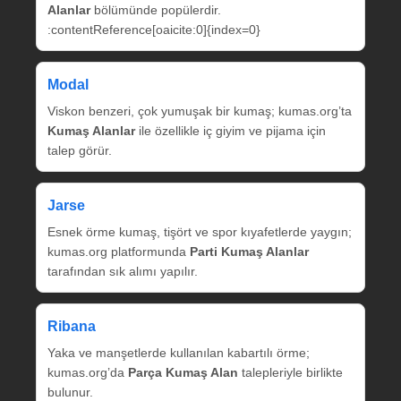
Alanlar
bölümünde popülerdir.
:contentReference[oaicite:0]{index=0}
Modal
Viskon benzeri, çok yumuşak bir kumaş; kumas.org’ta
Kumaş Alanlar
ile özellikle iç giyim ve pijama için
talep görür.
Jarse
Esnek örme kumaş, tişört ve spor kıyafetlerde yaygın;
kumas.org platformunda
Parti Kumaş Alanlar
tarafından sık alımı yapılır.
Ribana
Yaka ve manşetlerde kullanılan kabartılı örme;
kumas.org’da
Parça Kumaş Alan
talepleriyle birlikte
bulunur.