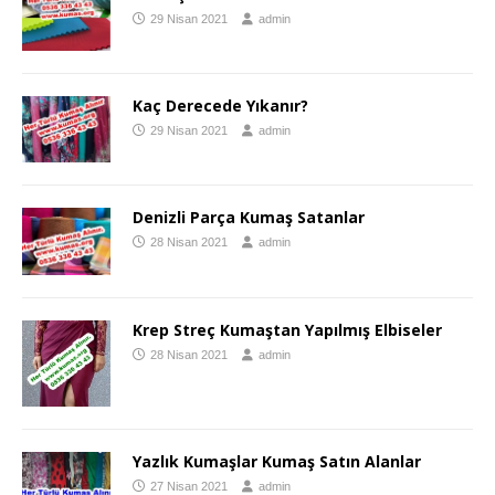
29 Nisan 2021
admin
Kaç Derecede Yıkanır?
29 Nisan 2021
admin
Denizli Parça Kumaş Satanlar
28 Nisan 2021
admin
Krep Streç Kumaştan Yapılmış Elbiseler
28 Nisan 2021
admin
Yazlık Kumaşlar Kumaş Satın Alanlar
27 Nisan 2021
admin