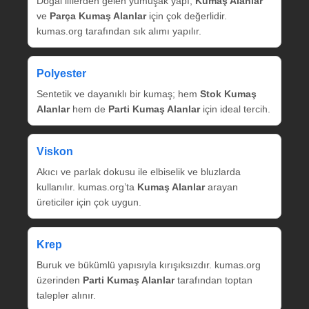
Doğal liflerden gelen yumuşak yapı,
Kumaş Alanlar
ve
Parça Kumaş Alanlar
için çok değerlidir.
kumas.org tarafından sık alımı yapılır.
Polyester
Sentetik ve dayanıklı bir kumaş; hem
Stok Kumaş
Alanlar
hem de
Parti Kumaş Alanlar
için ideal tercih.
Viskon
Akıcı ve parlak dokusu ile elbiselik ve bluzlarda
kullanılır. kumas.org’ta
Kumaş Alanlar
arayan
üreticiler için çok uygun.
Krep
Buruk ve bükümlü yapısıyla kırışıksızdır. kumas.org
üzerinden
Parti Kumaş Alanlar
tarafından toptan
talepler alınır.