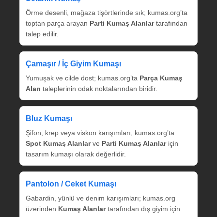
Örme desenli, mağaza tişörtlerinde sık; kumas.org’ta
toptan parça arayan
Parti Kumaş Alanlar
tarafından
talep edilir.
Çamaşır / İç Giyim Kumaşı
Yumuşak ve cilde dost; kumas.org’ta
Parça Kumaş
Alan
taleplerinin odak noktalarından biridir.
Bluz Kumaşı
Şifon, krep veya viskon karışımları; kumas.org’ta
Spot Kumaş Alanlar
ve
Parti Kumaş Alanlar
için
tasarım kumaşı olarak değerlidir.
Pantolon / Ceket Kumaşı
Gabardin, yünlü ve denim karışımları; kumas.org
üzerinden
Kumaş Alanlar
tarafından dış giyim için