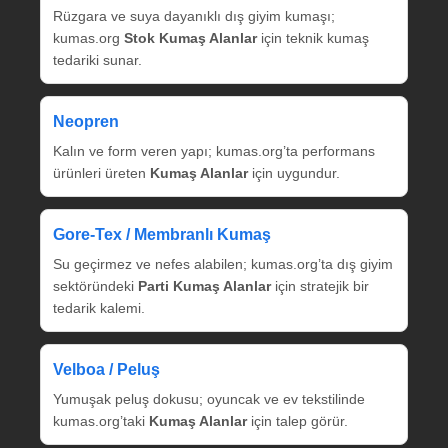
Rüzgara ve suya dayanıklı dış giyim kumaşı;
kumas.org
Stok Kumaş Alanlar
için teknik kumaş
tedariki sunar.
Neopren
Kalın ve form veren yapı; kumas.org’ta performans
ürünleri üreten
Kumaş Alanlar
için uygundur.
Gore‑Tex / Membranlı Kumaş
Su geçirmez ve nefes alabilen; kumas.org’ta dış giyim
sektöründeki
Parti Kumaş Alanlar
için stratejik bir
tedarik kalemi.
Velboa / Peluş
Yumuşak peluş dokusu; oyuncak ve ev tekstilinde
kumas.org’taki
Kumaş Alanlar
için talep görür.