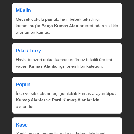
Müslin
Gevşek dokulu pamuk; hafif bebek tekstili için
kumas.org’ta
Parça Kumaş Alanlar
tarafından sıklıkla
aranan bir kumaş.
Pike / Terry
Havlu benzeri doku; kumas.org’ta ev tekstili üretimi
yapan
Kumaş Alanlar
için önemli bir kategori.
Poplin
İnce ve sık dokunmuş; gömleklik kumaş arayan
Spot
Kumaş Alanlar
ve
Parti Kumaş Alanlar
için
uygundur.
Kaşe
Yünlü ve sert yapısı ile palto ve kaban için ideal;