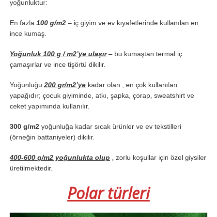
yoğunluktur:
En fazla
100 g/m2
– iç giyim ve ev kıyafetlerinde kullanılan en
ince kumaş.
Yoğunluk 100 g / m2’ye ulaşır
– bu kumaştan termal iç
çamaşırlar ve ince tişörtü dikilir.
Yoğunluğu
200 gr/m2’ye
kadar olan , en çok kullanılan
yapağıdır; çocuk giyiminde, atkı, şapka, çorap, sweatshirt ve
ceket yapımında kullanılır.
300 g/m2
yoğunluğa kadar sıcak ürünler ve ev tekstilleri
(örneğin battaniyeler) dikilir.
400-600 g/m2 yoğunlukta olup
, zorlu koşullar için özel giysiler
üretilmektedir.
Polar türleri