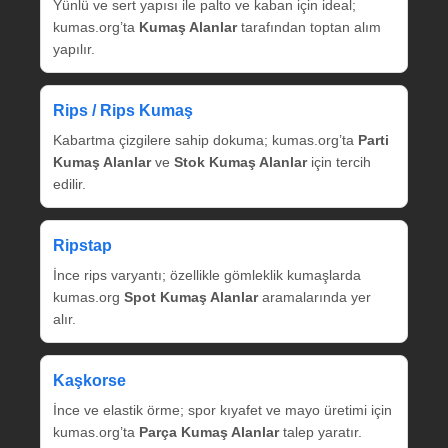
Yünlü ve sert yapısı ile palto ve kaban için ideal;
kumas.org’ta
Kumaş Alanlar
tarafından toptan alım
yapılır.
Rips / Rips Kumaş
Kabartma çizgilere sahip dokuma; kumas.org’ta
Parti
Kumaş Alanlar
ve
Stok Kumaş Alanlar
için tercih
edilir.
Ripstap
İnce rips varyantı; özellikle gömleklik kumaşlarda
kumas.org
Spot Kumaş Alanlar
aramalarında yer
alır.
Kaşkorse
İnce ve elastik örme; spor kıyafet ve mayo üretimi için
kumas.org’ta
Parça Kumaş Alanlar
talep yaratır.