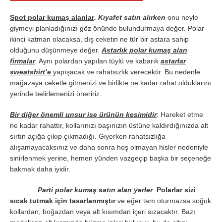
Spot polar kumaş alanlar
. Kıyafet satın alırken
onu neyle
giymeyi planladığınızı göz önünde bulundurmaya değer. Polar
ikinci katman olacaksa, dış ceketin ne tür bir astara sahip
olduğunu düşünmeye değer.
Astarlık polar kumaş alan
firmalar
. Aynı polardan yapılan tüylü ve kabarık
astarlar
sweatshirt’e
yapışacak ve rahatsızlık verecektir. Bu nedenle
mağazaya ceketle gitmenizi ve birlikte ne kadar rahat olduklarını
yerinde belirlemenizi öneririz.
Bir diğer önemli unsur ise ürünün kesimidir
: Hareket etme
ne kadar rahattır, kollarınızı başınızın üstüne kaldırdığınızda alt
sırtın açığa çıkıp çıkmadığı. Giyerken rahatsızlığa
alışamayacaksınız ve daha sonra hoş olmayan hisler nedeniyle
sinirlenmek yerine, hemen yünden vazgeçip başka bir seçeneğe
bakmak daha iyidir.
Parti polar kumaş satın alan yerler
.
Polarlar sizi
sıcak tutmak için tasarlanmıştır
ve eğer tam oturmazsa soğuk
kollardan, boğazdan veya alt kısımdan içeri sızacaktır. Bazı