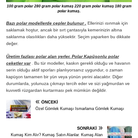
100 gram polar 280 gram polar kumaş 220 gram polar kumaş 180 gram
polar kumaş.
Bazı polar modellerde cepler bulunur .
Ellerinizi ısınmak için
saklamak hoştur, ancak bir sırt çantasıyla kemerinizin altına
saklanma olasılıkları daha yüksektir. Seçim yaparken bu dikkate
değer.
Üretim fazlası polar alan yerler. Polar Kapüşonlu polar
ceketler var
. Bu tür modeller, kaskın gerekli olduğu ve havanın
serin olduğu aktif sporları planlıyorsanız uygundur, o zaman
kapüşon tamamen bir yün veya yünün yerini alacaktır. Diğer
durumlarda, yolunuza çıkmayı tercih eder ve sizi yağmurdan ve
kuvvetli rüzgardan kurtarması pek mümkün değildir.
ÖNCEKI
Özel Gömlek Kumaşı Ismarlama Gömlek Kumaşı
SONRAKI
Kumaş Kim Alır? Kumaş Satın Alanlar. Kumaş Alan