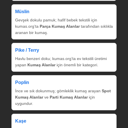
Müslin
Gevşek dokulu pamuk; hafif bebek tekstili için
kumas.org’ta
Parça Kumaş Alanlar
tarafından sıklıkla
aranan bir kumaş.
Pike / Terry
Havlu benzeri doku; kumas.org’ta ev tekstili üretimi
yapan
Kumaş Alanlar
için önemli bir kategori.
Poplin
İnce ve sık dokunmuş; gömleklik kumaş arayan
Spot
Kumaş Alanlar
ve
Parti Kumaş Alanlar
için
uygundur.
Kaşe