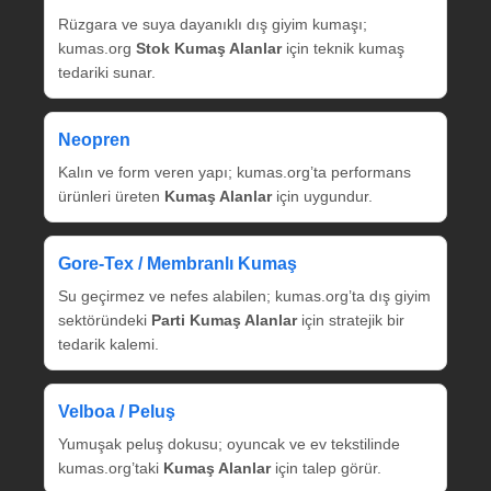
Rüzgara ve suya dayanıklı dış giyim kumaşı;
kumas.org
Stok Kumaş Alanlar
için teknik kumaş
tedariki sunar.
Neopren
Kalın ve form veren yapı; kumas.org’ta performans
ürünleri üreten
Kumaş Alanlar
için uygundur.
Gore‑Tex / Membranlı Kumaş
Su geçirmez ve nefes alabilen; kumas.org’ta dış giyim
sektöründeki
Parti Kumaş Alanlar
için stratejik bir
tedarik kalemi.
Velboa / Peluş
Yumuşak peluş dokusu; oyuncak ve ev tekstilinde
kumas.org’taki
Kumaş Alanlar
için talep görür.