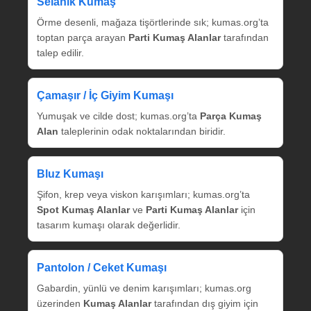
Selanik Kumaş
Örme desenli, mağaza tişörtlerinde sık; kumas.org’ta
toptan parça arayan
Parti Kumaş Alanlar
tarafından
talep edilir.
Çamaşır / İç Giyim Kumaşı
Yumuşak ve cilde dost; kumas.org’ta
Parça Kumaş
Alan
taleplerinin odak noktalarından biridir.
Bluz Kumaşı
Şifon, krep veya viskon karışımları; kumas.org’ta
Spot Kumaş Alanlar
ve
Parti Kumaş Alanlar
için
tasarım kumaşı olarak değerlidir.
Pantolon / Ceket Kumaşı
Gabardin, yünlü ve denim karışımları; kumas.org
üzerinden
Kumaş Alanlar
tarafından dış giyim için