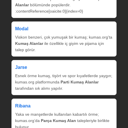
Alanlar
bölümünde popülerdir.
:contentReference[oaicite:0]{index=0}
Modal
Viskon benzeri, çok yumuşak bir kumaş; kumas.org’ta
Kumaş Alanlar
ile özellikle iç giyim ve pijama için
talep görür.
Jarse
Esnek örme kumaş, tişört ve spor kıyafetlerde yaygın;
kumas.org platformunda
Parti Kumaş Alanlar
tarafından sık alımı yapılır.
Ribana
Yaka ve manşetlerde kullanılan kabartılı örme;
kumas.org’da
Parça Kumaş Alan
talepleriyle birlikte
bulunur.