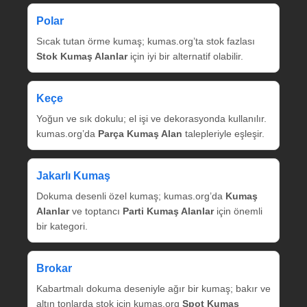
Polar
Sıcak tutan örme kumaş; kumas.org’ta stok fazlası
Stok Kumaş Alanlar
için iyi bir alternatif olabilir.
Keçe
Yoğun ve sık dokulu; el işi ve dekorasyonda kullanılır.
kumas.org’da
Parça Kumaş Alan
talepleriyle eşleşir.
Jakarlı Kumaş
Dokuma desenli özel kumaş; kumas.org’da
Kumaş
Alanlar
ve toptancı
Parti Kumaş Alanlar
için önemli
bir kategori.
Brokar
Kabartmalı dokuma deseniyle ağır bir kumaş; bakır ve
altın tonlarda stok için kumas.org
Spot Kumaş