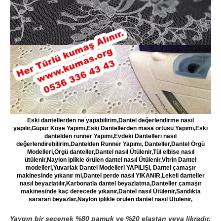
Eski dantellerden ne yapabilirim,Dantel değerlendirme nasıl
yapılır,Güpür Köşe Yapımı,Eski Dantellerden masa örtüsü Yapımı,Eski
dantelden runner Yapımı,Evdeki Dantelleri nasıl
değerlendirebilirim,Dantelden Runner Yapımı, Danteller,Dantel Örgü
Modelleri,Örgü danteller,Dantel nasıl Ütülenir,Tül elbise nasıl
ütülenir,Naylon iplikle örülen dantel nasıl Ütülenir,Vitrin Dantel
modelleri,Yuvarlak Dantel Modelleri YAPILIŞI, Dantel çamaşır
makinesinde yıkanır mi,Dantel perde nasıl YIKANIR,Lekeli danteller
nasıl beyazlatılır,Karbonatla dantel beyazlatma,Danteller çamaşır
makinesinde kaç derecede yıkanır,Dantel nasıl Ütülenir,Sandıkta
sararan beyazlar,Naylon iplikle örülen dantel nasıl Ütülenir,
Yaygın bir seçenek %80 pamuk ve %20 elastan veya likradır.