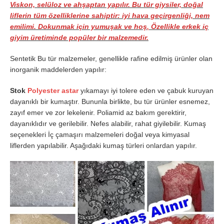
Viskon, selüloz ve ahşaptan yapılır. Bu tür giysiler, doğal
liflerin tüm özelliklerine sahiptir: iyi hava geçirgenliği, nem
emilimi. Dokunmak için yumuşak ve hoş
.
Özellikle erkek iç
giyim üretiminde popüler bir malzemedir.
Sentetik Bu tür malzemeler, genellikle rafine edilmiş ürünler olan
inorganik maddelerden yapılır:
Stok
Polyester astar
yıkamayı iyi tolere eden ve çabuk kuruyan
dayanıklı bir kumaştır. Bununla birlikte, bu tür ürünler esnemez,
zayıf emer ve zor lekelenir. Poliamid az bakım gerektirir,
dayanıklıdır ve gerilebilir. Nefes alabilir, rahat giyilebilir. Kumaş
seçenekleri İç çamaşırı malzemeleri doğal veya kimyasal
liflerden yapılabilir. Aşağıdaki kumaş türleri onlardan yapılır.