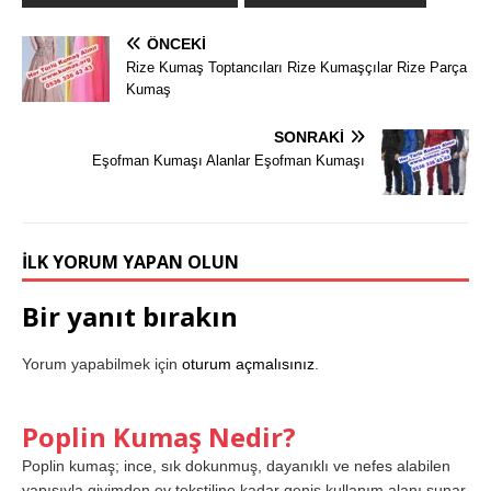
ÖNCEKI
Rize Kumaş Toptancıları Rize Kumaşçılar Rize Parça
Kumaş
SONRAKI
Eşofman Kumaşı Alanlar Eşofman Kumaşı
İLK YORUM YAPAN OLUN
Bir yanıt bırakın
Yorum yapabilmek için
oturum açmalısınız
.
Poplin Kumaş Nedir?
Poplin kumaş; ince, sık dokunmuş, dayanıklı ve nefes alabilen
yapısıyla giyimden ev tekstiline kadar geniş kullanım alanı sunar.