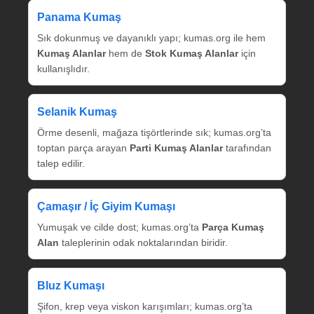
Panama Kumaş
Sık dokunmuş ve dayanıklı yapı; kumas.org ile hem
Kumaş Alanlar
hem de
Stok Kumaş Alanlar
için
kullanışlıdır.
Selanik Kumaş
Örme desenli, mağaza tişörtlerinde sık; kumas.org’ta
toptan parça arayan
Parti Kumaş Alanlar
tarafından
talep edilir.
Çamaşır / İç Giyim Kumaşı
Yumuşak ve cilde dost; kumas.org’ta
Parça Kumaş
Alan
taleplerinin odak noktalarından biridir.
Bluz Kumaşı
Şifon, krep veya viskon karışımları; kumas.org’ta