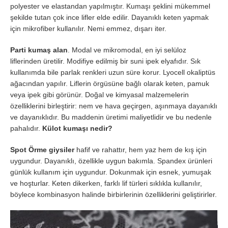
polyester ve elastandan yapılmıştır. Kumaşı şeklini mükemmel
şekilde tutan çok ince lifler elde edilir. Dayanıklı keten yapmak
için mikrofiber kullanılır. Nemi emmez, dışarı iter.
Parti kumaş alan
. Modal ve mikromodal, en iyi selüloz
liflerinden üretilir. Modifiye edilmiş bir suni ipek elyafıdır. Sık
kullanımda bile parlak renkleri uzun süre korur. Lyocell okaliptüs
ağacından yapılır. Liflerin örgüsüne bağlı olarak keten, pamuk
veya ipek gibi görünür. Doğal ve kimyasal malzemelerin
özelliklerini birleştirir: nem ve hava geçirgen, aşınmaya dayanıklı
ve dayanıklıdır. Bu maddenin üretimi maliyetlidir ve bu nedenle
pahalıdır.
Külot kumaşı nedir?
Spot Örme giysiler
hafif ve rahattır, hem yaz hem de kış için
uygundur. Dayanıklı, özellikle uygun bakımla. Spandex ürünleri
günlük kullanım için uygundur. Dokunmak için esnek, yumuşak
ve hoşturlar. Keten dikerken, farklı lif türleri sıklıkla kullanılır,
böylece kombinasyon halinde birbirlerinin özelliklerini geliştirirler.