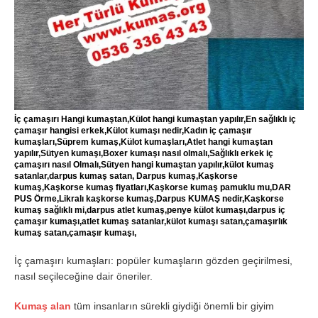
İç çamaşırı Hangi kumaştan,Külot hangi kumaştan yapılır,En sağlıklı iç
çamaşır hangisi erkek,Külot kumaşı nedir,Kadın iç çamaşır
kumaşları,Süprem kumaş,Külot kumaşları,Atlet hangi kumaştan
yapılır,Sütyen kumaşı,Boxer kumaşı nasıl olmalı,Sağlıklı erkek iç
çamaşırı nasıl Olmalı,Sütyen hangi kumaştan yapılır,külot kumaş
satanlar,darpus kumaş satan, Darpus kumaş,Kaşkorse
kumaş,Kaşkorse kumaş fiyatları,Kaşkorse kumaş pamuklu mu,DAR
PUS Örme,Likralı kaşkorse kumaş,Darpus KUMAŞ nedir,Kaşkorse
kumaş sağlıklı mi,darpus atlet kumaş,penye külot kumaşı,darpus iç
çamaşır kumaşı,atlet kumaş satanlar,külot kumaşı satan,çamaşırlık
kumaş satan,çamaşır kumaşı,
İç çamaşırı kumaşları: popüler kumaşların gözden geçirilmesi,
nasıl seçileceğine dair öneriler.
Kumaş alan
tüm insanların sürekli giydiği önemli bir giyim