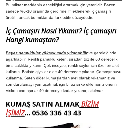
Bu miktar maddenin esnekliğini artırmak için yeterlidir. Bazen
sadece %5-10 oranında gerdirme lifi eklenerek iç çamaşırı
üretilir, ancak bu miktar da fark edilir düzeydedir.
İç Çamaşırı Nasıl Yıkanır?
İç çamaşırı
Hangi kumaştan?
Beyaz pamuklular yüksek ısıda yıkanabilir
ve gerektiğinde
ağartılabilir. Renkli pamuklu keten, sıradan toz ile 60 derecelik
bir sıcaklıkta yıkanır. Çok inceyse, renkli şeyler için özel bir alet
kullanın. Batiste giysiler elde 40 derecede yıkanır. Çamaşır suyu
kullanma. Saten diğer kumaşlardan ayrı olarak yıkamanız ve
son durulamayı yumuşatmak için biraz sirke eklemeniz önerilir.
Viskon çamaşırlar 40 dereceye kadar yıkanır, sıkılmaz.
KUMAŞ SATIN ALMAK
BİZİM
İŞİMİZ
… 0536 336 43 43