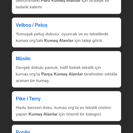
sektöründeki
Parti Kumaş Alanlar
için stratejik bir
tedarik kalemi.
Velboa / Peluş
Yumuşak peluş dokusu; oyuncak ve ev tekstilinde
kumas.org’taki
Kumaş Alanlar
için talep görür.
Müslin
Gevşek dokulu pamuk; hafif bebek tekstili için
kumas.org’ta
Parça Kumaş Alanlar
tarafından sıklıkla
aranan bir kumaş.
Pike / Terry
Havlu benzeri doku; kumas.org’ta ev tekstili üretimi
yapan
Kumaş Alanlar
için önemli bir kategori.
Poplin