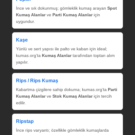
İnce ve sık dokunmuş; gömleklik kumaş arayan
Spot
Kumaş Alanlar
ve
Parti Kumaş Alanlar
için
uygundur.
Kaşe
Yünlü ve sert yapısı ile palto ve kaban için ideal;
kumas.org’ta
Kumaş Alanlar
tarafından toptan alım
yapılır.
Rips / Rips Kumaş
Kabartma çizgilere sahip dokuma; kumas.org’ta
Parti
Kumaş Alanlar
ve
Stok Kumaş Alanlar
için tercih
edilir.
Ripstap
İnce rips varyantı; özellikle gömleklik kumaşlarda