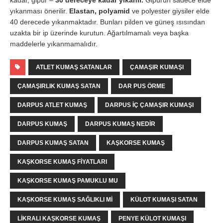
kadar, gipür –
30 dereceye kadar yıkanır.
Gipürün sadece elde
yıkanması önerilir.
Elastan, polyamid
ve polyester giysiler elde
40 derecede yıkanmaktadır. Bunları pilden ve güneş ısısından
uzakta bir ip üzerinde kurutun. Ağartılmamalı veya başka
maddelerle yıkanmamalıdır.
ATLET KUMAŞ SATANLAR
ÇAMAŞIR KUMAŞI
ÇAMAŞIRLIK KUMAŞ SATAN
DAR PUS ÖRME
DARPUS ATLET KUMAŞ
DARPUS IÇ ÇAMAŞIR KUMAŞI
DARPUS KUMAŞ
DARPUS KUMAŞ NEDIR
DARPUS KUMAŞ SATAN
KAŞKORSE KUMAŞ
KAŞKORSE KUMAŞ FIYATLARI
KAŞKORSE KUMAŞ PAMUKLU MU
KAŞKORSE KUMAŞ SAĞLIKLI MI
KÜLOT KUMAŞI SATAN
LIKRALI KAŞKORSE KUMAŞ
PENYE KÜLOT KUMAŞI