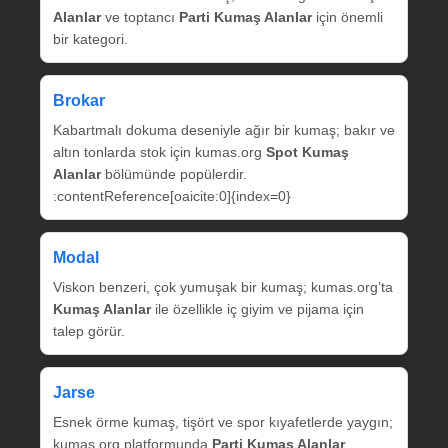
Alanlar
ve toptancı
Parti Kumaş Alanlar
için önemli
bir kategori.
Brokar
Kabartmalı dokuma deseniyle ağır bir kumaş; bakır ve
altın tonlarda stok için kumas.org
Spot Kumaş
Alanlar
bölümünde popülerdir.
:contentReference[oaicite:0]{index=0}
Modal
Viskon benzeri, çok yumuşak bir kumaş; kumas.org’ta
Kumaş Alanlar
ile özellikle iç giyim ve pijama için
talep görür.
Jarse
Esnek örme kumaş, tişört ve spor kıyafetlerde yaygın;
kumas.org platformunda
Parti Kumaş Alanlar