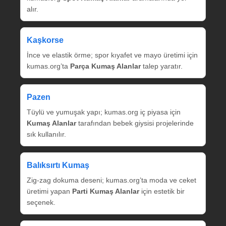
alır.
Kaşkorse
İnce ve elastik örme; spor kıyafet ve mayo üretimi için
kumas.org’ta
Parça Kumaş Alanlar
talep yaratır.
Pazen
Tüylü ve yumuşak yapı; kumas.org iç piyasa için
Kumaş Alanlar
tarafından bebek giysisi projelerinde
sık kullanılır.
Balıksırtı Kumaş
Zig‑zag dokuma deseni; kumas.org’ta moda ve ceket
üretimi yapan
Parti Kumaş Alanlar
için estetik bir
seçenek.