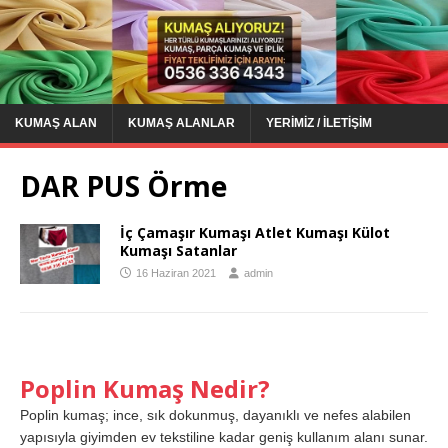
KUMAŞ ALAN
KUMAŞ ALANLAR
YERIMIZ / İLETIŞIM
DAR PUS Örme
İç Çamaşır Kumaşı Atlet Kumaşı Külot
Kumaşı Satanlar
16 Haziran 2021
admin
Poplin Kumaş Nedir?
Poplin kumaş; ince, sık dokunmuş, dayanıklı ve nefes alabilen
yapısıyla giyimden ev tekstiline kadar geniş kullanım alanı sunar.