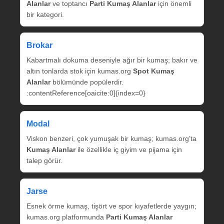
Alanlar
ve toptancı
Parti Kumaş Alanlar
için önemli
bir kategori.
Brokar
Kabartmalı dokuma deseniyle ağır bir kumaş; bakır ve
altın tonlarda stok için kumas.org
Spot Kumaş
Alanlar
bölümünde popülerdir.
:contentReference[oaicite:0]{index=0}
Modal
Viskon benzeri, çok yumuşak bir kumaş; kumas.org’ta
Kumaş Alanlar
ile özellikle iç giyim ve pijama için
talep görür.
Jarse
Esnek örme kumaş, tişört ve spor kıyafetlerde yaygın;
kumas.org platformunda
Parti Kumaş Alanlar