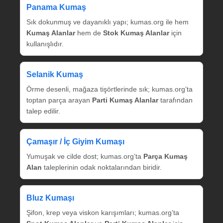
Panama Kumaş
Sık dokunmuş ve dayanıklı yapı; kumas.org ile hem
Kumaş Alanlar
hem de
Stok Kumaş Alanlar
için
kullanışlıdır.
Selanik Kumaş
Örme desenli, mağaza tişörtlerinde sık; kumas.org’ta
toptan parça arayan
Parti Kumaş Alanlar
tarafından
talep edilir.
Çamaşır / İç Giyim Kumaşı
Yumuşak ve cilde dost; kumas.org’ta
Parça Kumaş
Alan
taleplerinin odak noktalarından biridir.
Bluz Kumaşı
Şifon, krep veya viskon karışımları; kumas.org’ta