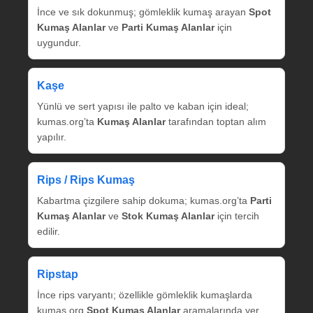
İnce ve sık dokunmuş; gömleklik kumaş arayan
Spot
Kumaş Alanlar
ve
Parti Kumaş Alanlar
için
uygundur.
Kaşe
Yünlü ve sert yapısı ile palto ve kaban için ideal;
kumas.org’ta
Kumaş Alanlar
tarafından toptan alım
yapılır.
Rips / Rips Kumaş
Kabartma çizgilere sahip dokuma; kumas.org’ta
Parti
Kumaş Alanlar
ve
Stok Kumaş Alanlar
için tercih
edilir.
Ripstap
İnce rips varyantı; özellikle gömleklik kumaşlarda
kumas.org
Spot Kumaş Alanlar
aramalarında yer