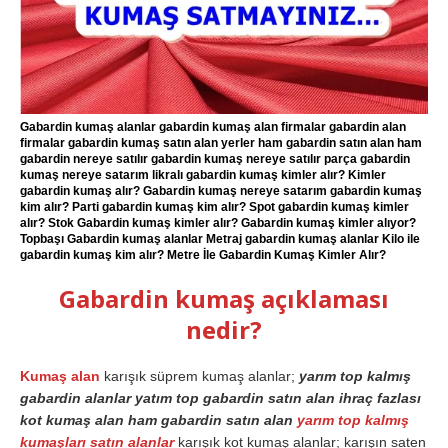
Gabardin kumaş alanlar gabardin kumaş alan firmalar gabardin alan
firmalar gabardin kumaş satın alan yerler ham gabardin satın alan ham
gabardin nereye satılır gabardin kumaş nereye satılır parça gabardin
kumaş nereye satarım likralı gabardin kumaş kimler alır? Kimler
gabardin kumaş alır? Gabardin kumaş nereye satarım gabardin kumaş
kim alır? Parti gabardin kumaş kim alır? Spot gabardin kumaş kimler
alır? Stok Gabardin kumaş kimler alır? Gabardin kumaş kimler alıyor?
Topbaşı Gabardin kumaş alanlar Metraj gabardin kumaş alanlar Kilo ile
gabardin kumaş kim alır? Metre İle Gabardin Kumaş Kimler Alır?
Gabardin kumaş açıklaması
nedir?
Kumaş alan
karışık süprem kumaş alanlar;
yarım top kalmış
gabardin alanlar yatım top gabardin satın alan ihraç fazlası
kot kumaş alan ham gabardin satın alan
yarım top kalmış
kumaşları satın alanlar
karışık kot kumaş alanlar; karışın saten