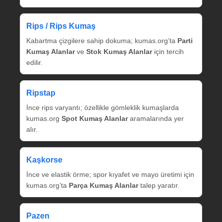
Rips / Rips Kumaş
Kabartma çizgilere sahip dokuma; kumas.org’ta
Parti
Kumaş Alanlar
ve
Stok Kumaş Alanlar
için tercih
edilir.
Ripstap
İnce rips varyantı; özellikle gömleklik kumaşlarda
kumas.org
Spot Kumaş Alanlar
aramalarında yer
alır.
Kaşkorse
İnce ve elastik örme; spor kıyafet ve mayo üretimi için
kumas.org’ta
Parça Kumaş Alanlar
talep yaratır.
Pazen