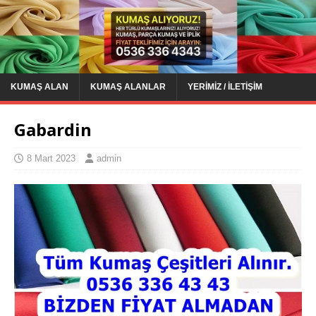
KUMAŞ ALAN
KUMAŞ ALANLAR
YERIMIZ / İLETIŞIM
Gabardin
8 Mart 2023
admin