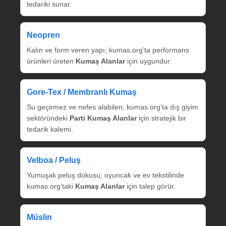
tedariki sunar.
Neopren
Kalın ve form veren yapı; kumas.org’ta performans
ürünleri üreten
Kumaş Alanlar
için uygundur.
Gore‑Tex / Membranlı Kumaş
Su geçirmez ve nefes alabilen; kumas.org’ta dış giyim
sektöründeki
Parti Kumaş Alanlar
için stratejik bir
tedarik kalemi.
Velboa / Peluş
Yumuşak peluş dokusu; oyuncak ve ev tekstilinde
kumas.org’taki
Kumaş Alanlar
için talep görür.
Müslin