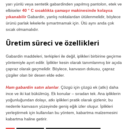
yarı yünlü veya sentetik gabardinden yapılmış pantolon, etek ve
elbiseler
40 ° C sıcaklıkta çamaşır makinesinde kolayca
yıkanabilir
Gabardin, yanlış noktalardan ütülenmelidir, böylece
ürünü parlak lekelerle şımartmamak için. Ütü aynı anda çok
sıcak olmamalıdır.
Üretim süreci ve özellikleri
Gabardin maddeleri, terkipleri ile değil, iplikleri birbirine geçirme
yöntemiyle ayırt edilir. İplikler kesin olarak tanımlanmış bir açıda
çapraz olarak geçmelidir. Böylece, kanvasın dokusu, çapraz
çizgiler olan bir desen elde eder.
Ham gabardin satın alanlar
. Çözgü için çözgü ek (atkı) daha
ince ve iki kat bükülmüş. Ek konular – sıradan tek. Ana ipliklerin
yoğunluğundan dolayı, atkı iplikleri pratik olarak gizlenir, bu
nedenle kanvasın yüzeyinde geniş eğik izler oluşur. İplikleri
yerleştirmek için kullanılan bu yöntem, kabartma malzemesini
kabartma haline getirir.