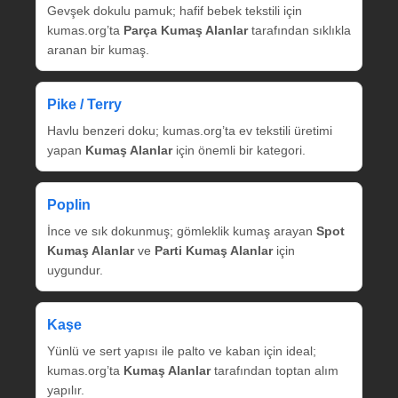
Gevşek dokulu pamuk; hafif bebek tekstili için
kumas.org’ta
Parça Kumaş Alanlar
tarafından sıklıkla
aranan bir kumaş.
Pike / Terry
Havlu benzeri doku; kumas.org’ta ev tekstili üretimi
yapan
Kumaş Alanlar
için önemli bir kategori.
Poplin
İnce ve sık dokunmuş; gömleklik kumaş arayan
Spot
Kumaş Alanlar
ve
Parti Kumaş Alanlar
için
uygundur.
Kaşe
Yünlü ve sert yapısı ile palto ve kaban için ideal;
kumas.org’ta
Kumaş Alanlar
tarafından toptan alım
yapılır.