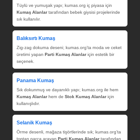
Tüylü ve yumuşak yapı; kumas.org iç piyasa için
Kumaş Alanlar
tarafından bebek giysisi projelerinde
sık kullanılır.
Balıksırtı Kumaş
Zig‑zag dokuma deseni; kumas.org’ta moda ve ceket
üretimi yapan
Parti Kumaş Alanlar
için estetik bir
seçenek.
Panama Kumaş
Sık dokunmuş ve dayanıklı yapı; kumas.org ile hem
Kumaş Alanlar
hem de
Stok Kumaş Alanlar
için
kullanışlıdır.
Selanik Kumaş
Örme desenli, mağaza tişörtlerinde sık; kumas.org’ta
toptan parça arayan
Parti Kumaş Alanlar
tarafından