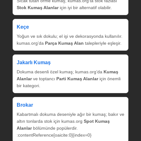
Sıcak tutan örme kumaş; kumas.org’ta stok fazlası
Stok Kumaş Alanlar
için iyi bir alternatif olabilir.
Keçe
Yoğun ve sık dokulu; el işi ve dekorasyonda kullanılır.
kumas.org’da
Parça Kumaş Alan
talepleriyle eşleşir.
Jakarlı Kumaş
Dokuma desenli özel kumaş; kumas.org’da
Kumaş
Alanlar
ve toptancı
Parti Kumaş Alanlar
için önemli
bir kategori.
Brokar
Kabartmalı dokuma deseniyle ağır bir kumaş; bakır ve
altın tonlarda stok için kumas.org
Spot Kumaş
Alanlar
bölümünde popülerdir.
:contentReference[oaicite:0]{index=0}