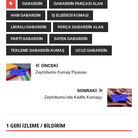
GABARDIN
GABARDIN PARÇASI ALAN
HAM GABARDIN
IŞ ELBISESI KUMAŞI
LIKRALI GABARDIN
PARÇA GABARDIN ALAN
PARTI GABARDIN
SATEN GABARDIN
TEKLEME GABARDIN KUMAŞ
UCUZ GABARDIN
ÖNCEKI
Zeytinburnu Kumaş Piyasası
SONRAKI
Zeytinburnu’nda Kadife Kumaşçı
1 GERI IZLEME / BILDIRIM