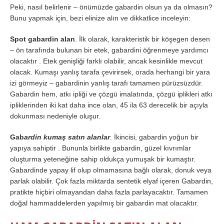
Peki, nasıl belirlenir – önümüzde gabardin olsun ya da olmasın?
Bunu yapmak için, bezi elinize alın ve dikkatlice inceleyin:
Spot gabardin alan
. İlk olarak, karakteristik bir köşegen desen
– ön tarafında bulunan bir etek, gabardini öğrenmeye yardımcı
olacaktır . Etek genişliği farklı olabilir, ancak kesinlikle mevcut
olacak. Kumaşı yanlış tarafa çevirirsek, orada herhangi bir yara
izi görmeyiz – gabardinin yanlış tarafı tamamen pürüzsüzdür.
Gabardin hem, atkı ipliği ve çözgü imalatında, çözgü iplikleri atkı
ipliklerinden iki kat daha ince olan, 45 ila 63 derecelik bir açıyla
dokunması nedeniyle oluşur.
Gab
ardin kumaş satın alanlar
. İkincisi, gabardin yoğun bir
yapıya sahiptir . Bununla birlikte gabardin, güzel kıvrımlar
oluşturma yeteneğine sahip oldukça yumuşak bir kumaştır.
Gabardinde yapay lif olup olmamasına bağlı olarak, donuk veya
parlak olabilir. Çok fazla miktarda sentetik elyaf içeren Gabardin,
pratikte hiçbiri olmayandan daha fazla parlayacaktır. Tamamen
doğal hammaddelerden yapılmış bir gabardin mat olacaktır.