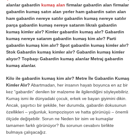
alanlar gabardin
kumaş alan
firmalar gabardin alan firmalar
gabardin kumaş satın alan yerler ham gabardin satın alan
ham gabardin nereye satılır gabardin kumaş nereye satılır
parça gabardin kumaş nereye satarım likralı gabardin
kumaş kimler alır? Kimler gabardin kumaş alır? Gabardin
kumaş nereye satarım gabardin kumaş kim alır? Parti
gabardin kumaş kim alır? Spot gabardin kumaş kimler alır?
Stok Gabardin kumaş kimler alır? Gabardin kumaş kimler
alıyor? Topbaşı Gabardin kumaş alanlar Metraj gabardin
kumaş alanlar.
Kilo ile gabardin kumaş kim alır? Metre İle Gabardin Kumaş
Kimler Alır?
Abartmadan, her insanın hayatı boyunca en az bir
kez “gabardin” denilen bir malzeme ile ilgilendiğini söyleyebiliriz.
Kumaş ismi ile dünyadaki çocuk, erkek ve bayan giyimini dikin.
Ancak, şaşırtıcı bir şekilde, her durumda, gabardin dokusunun
özellikleri – yoğunluk, kompozisyon ve hatta görünüşü – önemli
ölçüde değişebilir. Sorun ne Neden bir isim ve kumaşlar
tamamen farklı görünüyor? Bu sorunun cevabını birlikte
bulmaya çalışacağız.