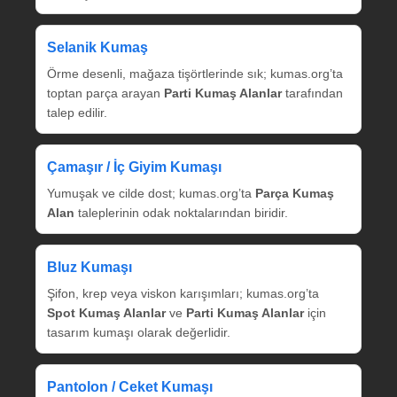
Selanik Kumaş
Örme desenli, mağaza tişörtlerinde sık; kumas.org’ta
toptan parça arayan
Parti Kumaş Alanlar
tarafından
talep edilir.
Çamaşır / İç Giyim Kumaşı
Yumuşak ve cilde dost; kumas.org’ta
Parça Kumaş
Alan
taleplerinin odak noktalarından biridir.
Bluz Kumaşı
Şifon, krep veya viskon karışımları; kumas.org’ta
Spot Kumaş Alanlar
ve
Parti Kumaş Alanlar
için
tasarım kumaşı olarak değerlidir.
Pantolon / Ceket Kumaşı