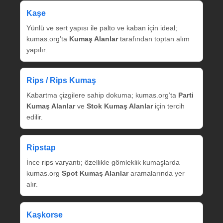
Kaşe
Yünlü ve sert yapısı ile palto ve kaban için ideal;
kumas.org’ta
Kumaş Alanlar
tarafından toptan alım
yapılır.
Rips / Rips Kumaş
Kabartma çizgilere sahip dokuma; kumas.org’ta
Parti
Kumaş Alanlar
ve
Stok Kumaş Alanlar
için tercih
edilir.
Ripstap
İnce rips varyantı; özellikle gömleklik kumaşlarda
kumas.org
Spot Kumaş Alanlar
aramalarında yer
alır.
Kaşkorse