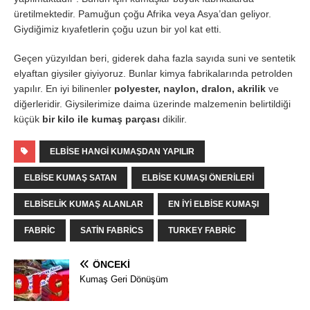
üretilmektedir. Pamuğun çoğu Afrika veya Asya’dan geliyor.
Giydiğimiz kıyafetlerin çoğu uzun bir yol kat etti.
Geçen yüzyıldan beri, giderek daha fazla sayıda suni ve sentetik
elyaftan giysiler giyiyoruz. Bunlar kimya fabrikalarında petrolden
yapılır. En iyi bilinenler
polyester, naylon, dralon, akrilik
ve
diğerleridir. Giysilerimize daima üzerinde malzemenin belirtildiği
küçük
bir kilo ile
kumaş parçası
dikilir.
ELBISE HANGI KUMAŞDAN YAPILIR
ELBISE KUMAŞ SATAN
ELBISE KUMAŞI ÖNERILERI
ELBISELIK KUMAŞ ALANLAR
EN IYI ELBISE KUMAŞI
FABRIC
SATIN FABRICS
TURKEY FABRIC
ÖNCEKI
Kumaş Geri Dönüşüm