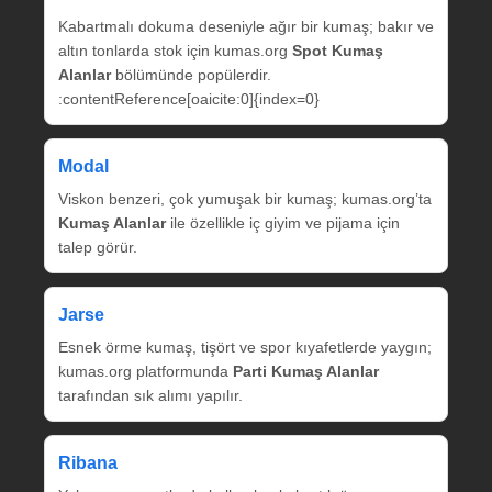
Kabartmalı dokuma deseniyle ağır bir kumaş; bakır ve
altın tonlarda stok için kumas.org
Spot Kumaş
Alanlar
bölümünde popülerdir.
:contentReference[oaicite:0]{index=0}
Modal
Viskon benzeri, çok yumuşak bir kumaş; kumas.org’ta
Kumaş Alanlar
ile özellikle iç giyim ve pijama için
talep görür.
Jarse
Esnek örme kumaş, tişört ve spor kıyafetlerde yaygın;
kumas.org platformunda
Parti Kumaş Alanlar
tarafından sık alımı yapılır.
Ribana