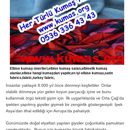
Elbise kumaşı önerileri,elbise kumaş satan,elbiselik kumaş
alanlar,elbise hangi kumaşdan yapılır,en iyi elbise kumaşı,satin
fabrics,fabric,turkey fabric,
İnsanlar yaklaşık 8.000 yıl önce dönmeyi keşfettiler. Onlar
olabilir dönmeye yün gelen koyun parçacığı içine ve bunu
kullanmak örgü tekstil giyim için. İlk uygarlıklarda ve Orta Çağ’da
ipekten yapılmış giysiler giymek bir zenginlik göstergesiydi. İpek
Asya’dan ithal edildiği için Avrupa’da pahalıydı.
Günümüzde doğal elyaftan yapılan giysiler çoğunlukla pamuktan
yapılmaktadır . Bunun için kumaşlar büyük fabrikalarda