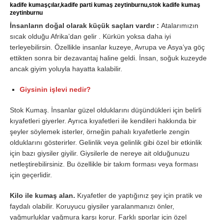
kadife kumaşçılar,kadife parti kumaş zeytinburnu,stok kadife kumaş
zeytinburnu
İnsanların doğal olarak küçük saçları vardır :
Atalarımızın
sıcak olduğu Afrika’dan gelir . Kürkün yoksa daha iyi
terleyebilirsin. Özellikle insanlar kuzeye, Avrupa ve Asya’ya göç
ettikten sonra bir dezavantaj haline geldi. İnsan, soğuk kuzeyde
ancak giyim yoluyla hayatta kalabilir.
Giysinin işlevi nedir?
Stok Kumaş. İnsanlar güzel olduklarını düşündükleri için belirli
kıyafetleri giyerler. Ayrıca kıyafetleri ile kendileri hakkında bir
şeyler söylemek isterler, örneğin pahalı kıyafetlerle zengin
olduklarını gösterirler. Gelinlik veya gelinlik gibi özel bir etkinlik
için bazı giysiler giyilir. Giysilerle de nereye ait olduğunuzu
netleştirebilirsiniz. Bu özellikle bir takım forması veya forması
için geçerlidir.
Kilo ile kumaş alan.
Kıyafetler de yaptığınız şey için pratik ve
faydalı olabilir. Koruyucu giysiler yaralanmanızı önler,
yağmurluklar yağmura karşı korur. Farklı sporlar için özel