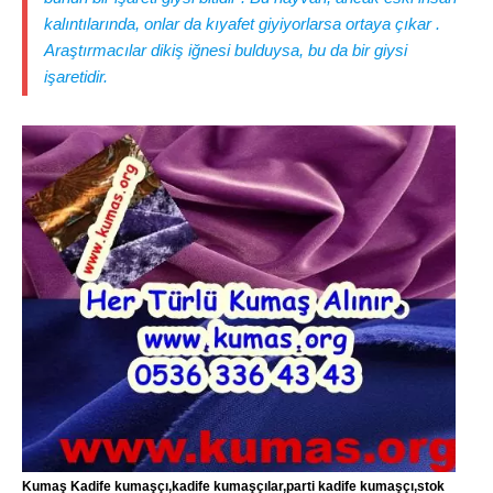
kalıntılarında, onlar da kıyafet giyiyorlarsa ortaya çıkar .
Araştırmacılar dikiş iğnesi bulduysa, bu da bir giysi
işaretidir.
Kumaş Kadife kumaşçı,kadife kumaşçılar,parti kadife kumaşçı,stok