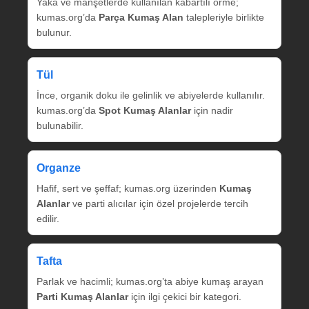
Yaka ve manşetlerde kullanılan kabartılı örme;
kumas.org’da
Parça Kumaş Alan
talepleriyle birlikte
bulunur.
Tül
İnce, organik doku ile gelinlik ve abiyelerde kullanılır.
kumas.org’da
Spot Kumaş Alanlar
için nadir
bulunabilir.
Organze
Hafif, sert ve şeffaf; kumas.org üzerinden
Kumaş
Alanlar
ve parti alıcılar için özel projelerde tercih
edilir.
Tafta
Parlak ve hacimli; kumas.org’ta abiye kumaş arayan
Parti Kumaş Alanlar
için ilgi çekici bir kategori.