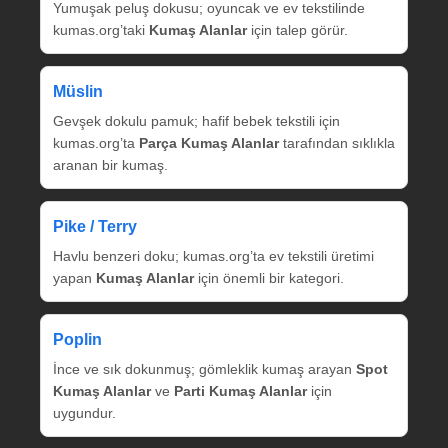
Yumuşak peluş dokusu; oyuncak ve ev tekstilinde
kumas.org’taki
Kumaş Alanlar
için talep görür.
Müslin
Gevşek dokulu pamuk; hafif bebek tekstili için
kumas.org’ta
Parça Kumaş Alanlar
tarafından sıklıkla
aranan bir kumaş.
Pike / Terry
Havlu benzeri doku; kumas.org’ta ev tekstili üretimi
yapan
Kumaş Alanlar
için önemli bir kategori.
Poplin
İnce ve sık dokunmuş; gömleklik kumaş arayan
Spot
Kumaş Alanlar
ve
Parti Kumaş Alanlar
için
uygundur.