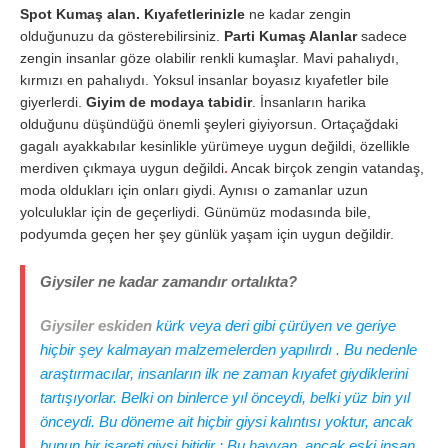
Spot Kumaş alan. Kıyafetlerinizle
ne kadar zengin
olduğunuzu da gösterebilirsiniz.
Parti Kumaş Alanlar
sadece
zengin insanlar göze olabilir renkli kumaşlar. Mavi pahalıydı,
kırmızı en pahalıydı. Yoksul insanlar boyasız kıyafetler bile
giyerlerdi.
Giyim de modaya tabidir
. İnsanların harika
olduğunu düşündüğü önemli şeyleri giyiyorsun. Ortaçağdaki
gagalı ayakkabılar kesinlikle yürümeye uygun değildi, özellikle
merdiven çıkmaya uygun değildi
.
Ancak birçok zengin vatandaş,
moda oldukları için onları giydi. Aynısı o zamanlar uzun
yolculuklar için de geçerliydi. Günümüz modasında bile,
podyumda geçen her şey günlük yaşam için uygun değildir.
Giysiler ne kadar zamandır ortalıkta?
Giysiler eskiden
kürk veya deri gibi çürüyen ve geriye
hiçbir şey kalmayan malzemelerden yapılırdı . Bu nedenle
araştırmacılar, insanların ilk ne zaman kıyafet giydiklerini
tartışıyorlar. Belki on binlerce yıl önceydi, belki yüz bin yıl
önceydi. Bu döneme ait hiçbir giysi kalıntısı yoktur, ancak
bunun bir işareti giysi bitidir : Bu hayvan, ancak eski insan