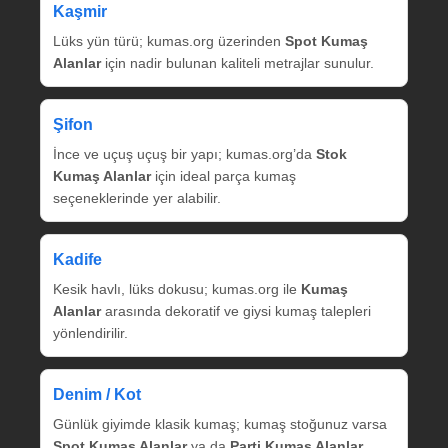
Kaşmir
Lüks yün türü; kumas.org üzerinden
Spot Kumaş
Alanlar
için nadir bulunan kaliteli metrajlar sunulur.
Şifon
İnce ve uçuş uçuş bir yapı; kumas.org’da
Stok
Kumaş Alanlar
için ideal parça kumaş
seçeneklerinde yer alabilir.
Kadife
Kesik havlı, lüks dokusu; kumas.org ile
Kumaş
Alanlar
arasında dekoratif ve giysi kumaş talepleri
yönlendirilir.
Denim / Kot
Günlük giyimde klasik kumaş; kumaş stoğunuz varsa
Spot Kumaş Alanlar
ya da
Parti Kumaş Alanlar