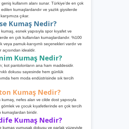
 geniş kullanım alanı sunar. Türkiye’de en çok
h edilen kumaşlardandır ve yazlık giysilerde
 karşımıza çıkar.
rse Kumaş Nedir?
 kumaş, esnek yapısıyla spor kıyafet ve
tlerde en çok kullanılan kumaşlardandır. %100
 veya pamuk-karışımlı seçenekleri vardır ve
r açısından idealdir.
nim Kumaş Nedir?
; kot pantolonların ana ham maddesidir.
ıklı dokusu sayesinde hem günlük
nımda hem moda endüstrisinde sık tercih
ton Kumaş Nedir?
 kumaş, nefes alan ve cilde dost yapısıyla
t, gömlek ve çocuk kıyafetlerinde en çok tercih
n kumaşlardan biridir.
dife Kumaş Nedir?
e kumaş yumuşak dokusu ve parlak yüzeyiyle