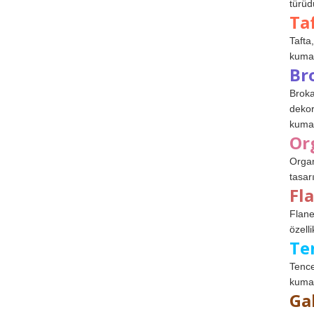
türüdü
Ta
Tafta,
kumaşl
Br
Broka
dekor
kumaş
Or
Organ
tasar
Fl
Flane
özelli
Te
Tence
kumaş
Ga