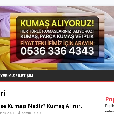
YERIMIZ / İLETIŞIM
ri
Po
ise Kumaşı Nedir? Kumaş Alınır.
Popli
nefes
Ocak 2021
admin
0