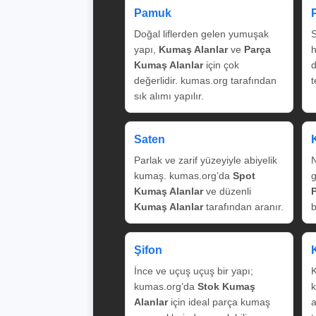
Pamuk
Doğal liflerden gelen yumuşak
S
yapı,
Kumaş Alanlar
ve
Parça
Kumaş Alanlar
için çok
değerlidir. kumas.org tarafından
t
sık alımı yapılır.
Saten
Parlak ve zarif yüzeyiyle abiyelik
N
kumaş. kumas.org’da
Spot
g
Kumaş Alanlar
ve düzenli
Kumaş Alanlar
tarafından aranır.
b
Şifon
İnce ve uçuş uçuş bir yapı;
K
kumas.org’da
Stok Kumaş
k
Alanlar
için ideal parça kumaş
a