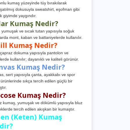
nlu kumaş yüzeyinde tüy bırakılarak
atılmış dokusuyla sweatshirt, eşofman gibi
k giyimde yaygındır.
lar Kumaş Nedir?
, yumuşak ve sıcak tutan yapısıyla soğuk
arda mont, kaban ve battaniyelerde kullanılır.
ill Kumaş Nedir?
, çapraz dokuma yapısıyla pantolon ve
erde kullanılır; dayanıklı ve kaliteli görünür.
nvas Kumaş Nedir?
s, sert yapısıyla çanta, ayakkabı ve spor
 ürünlerinde sıkça tercih edilen güçlü bir
tır.
scose Kumaş Nedir?
z kumaş, yumuşak ve dökümlü yapısıyla bluz
eklerde tercih edilen akışkan bir kumaştır.
nen (Keten) Kumaş
dir?