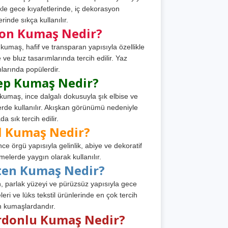
ikle gece kıyafetlerinde, iç dekorasyon
rinde sıkça kullanılır.
fon Kumaş Nedir?
 kumaş, hafif ve transparan yapısıyla özellikle
e ve bluz tasarımlarında tercih edilir. Yaz
larında popülerdir.
ep Kumaş Nedir?
kumaş, ince dalgalı dokusuyla şık elbise ve
erde kullanılır. Akışkan görünümü nedeniyle
a sık tercih edilir.
l Kumaş Nedir?
ince örgü yapısıyla gelinlik, abiye ve dekoratif
melerde yaygın olarak kullanılır.
ten Kumaş Nedir?
, parlak yüzeyi ve pürüzsüz yapısıyla gece
leri ve lüks tekstil ürünlerinde en çok tercih
n kumaşlardandır.
rdonlu Kumaş Nedir?