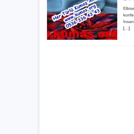
Elbis
konfek
İnsan
[…]