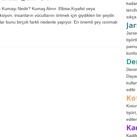
kadar
e Kumaşı Nedir? Kumaş Alınır. Elbise,Kıyafet veya
terci
siyon, insanların vücutlarını örtmek için giydikleri bir şeydir.
sıkça
lar bunu birçok farklı nedenle yapıyor. En önemli şey ısınmak
Ja
Jarse
tişör
pamuk
konfo
De
Denim
Dayan
kulla
edilir.
Ko
Koton
tişör
edile
Ka
Kadif