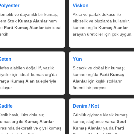
Polyester
Viskon
entetik ve dayanıklı bir kumaş;
Akıcı ve parlak dokusu ile
hem
Stok Kumaş Alanlar
hem
elbiselik ve bluzlarda kullanılır.
de
Parti Kumaş Alanlar
için ideal
kumas.org’ta
Kumaş Alanlar
ercih.
arayan üreticiler için çok uygun.
Keten
Yün
efes alabilen doğal lif, yazlık
Sıcacık ve doğal bir kumaş;
iysiler için ideal. kumas.org’da
kumas.org’da
Parti Kumaş
Parça Kumaş Alan
talepleriyle
Alanlar
için kışlık stokların
uluşur.
önemli bir parçası.
Kadife
Denim / Kot
esik havlı, lüks dokusu;
Günlük giyimde klasik kumaş;
umas.org ile
Kumaş Alanlar
kumaş stoğunuz varsa
Spot
rasında dekoratif ve giysi kumaş
Kumaş Alanlar
ya da
Parti