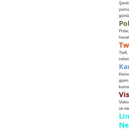
Şardo
yumuş
günlü
Po
Polar
haval
Tw
Twill
ceketl
Ka
Kanva
giyim
kumaş
Vi
Visko
ve et
Li
Ne