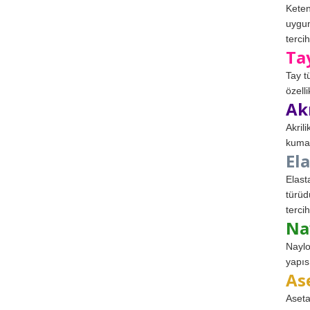
Keten
uygun
tercih
Ta
Tay t
özell
Ak
Akril
kumaş
El
Elast
türüd
tercih
Na
Naylo
yapıs
As
Aseta