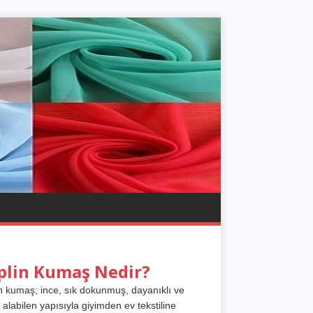
plin Kumaş Nedir?
n kumaş; ince, sık dokunmuş, dayanıklı ve
 alabilen yapısıyla giyimden ev tekstiline