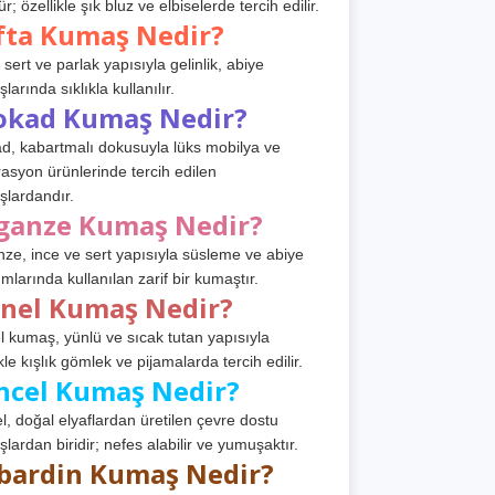
r; özellikle şık bluz ve elbiselerde tercih edilir.
fta Kumaş Nedir?
 sert ve parlak yapısıyla gelinlik, abiye
arında sıklıkla kullanılır.
okad Kumaş Nedir?
d, kabartmalı dokusuyla lüks mobilya ve
asyon ürünlerinde tercih edilen
lardandır.
ganze Kumaş Nedir?
ze, ince ve sert yapısıyla süsleme ve abiye
ımlarında kullanılan zarif bir kumaştır.
anel Kumaş Nedir?
l kumaş, yünlü ve sıcak tutan yapısıyla
kle kışlık gömlek ve pijamalarda tercih edilir.
ncel Kumaş Nedir?
l, doğal elyaflardan üretilen çevre dostu
lardan biridir; nefes alabilir ve yumuşaktır.
bardin Kumaş Nedir?