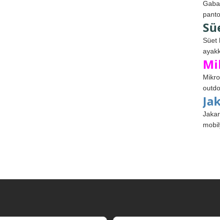
Gabar
panto
Sü
Süet 
ayakk
Mi
Mikro
outdo
Ja
Jakar
mobil