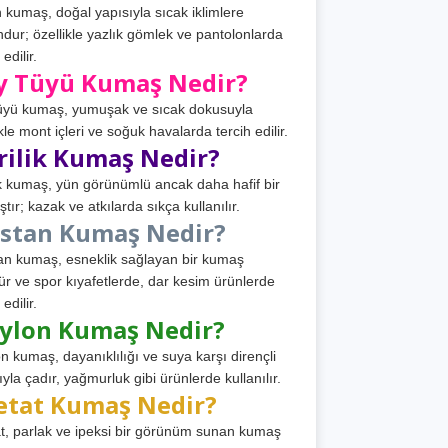
 kumaş, doğal yapısıyla sıcak iklimlere
dur; özellikle yazlık gömlek ve pantolonlarda
 edilir.
y Tüyü Kumaş Nedir?
üyü kumaş, yumuşak ve sıcak dokusuyla
ikle mont içleri ve soğuk havalarda tercih edilir.
rilik Kumaş Nedir?
ik kumaş, yün görünümlü ancak daha hafif bir
tır; kazak ve atkılarda sıkça kullanılır.
astan Kumaş Nedir?
an kumaş, esneklik sağlayan bir kumaş
ür ve spor kıyafetlerde, dar kesim ürünlerde
 edilir.
ylon Kumaş Nedir?
n kumaş, dayanıklılığı ve suya karşı dirençli
ıyla çadır, yağmurluk gibi ürünlerde kullanılır.
etat Kumaş Nedir?
t, parlak ve ipeksi bir görünüm sunan kumaş