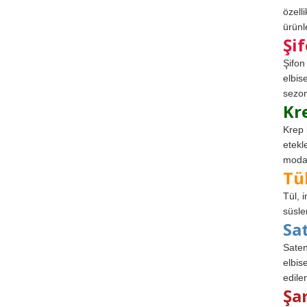
özell
ürünle
Şi
Şifon
elbis
sezon
Kr
Krep 
etekl
modad
Tü
Tül, 
süsle
Sa
Saten
elbise
edile
Şa