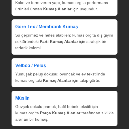
Kalın ve form veren yapı; kumas.org’ta performans
ürünleri üreten
Kumaş Alanlar
için uygundur.
Gore‑Tex / Membranlı Kumaş
Su geçirmez ve nefes alabilen; kumas.org’ta dış giyim
sektöründeki
Parti Kumaş Alanlar
için stratejik bir
tedarik kalemi.
Velboa / Peluş
Yumuşak peluş dokusu; oyuncak ve ev tekstilinde
kumas.org’taki
Kumaş Alanlar
için talep görür.
Müslin
Gevşek dokulu pamuk; hafif bebek tekstili için
kumas.org’ta
Parça Kumaş Alanlar
tarafından sıklıkla
aranan bir kumaş.