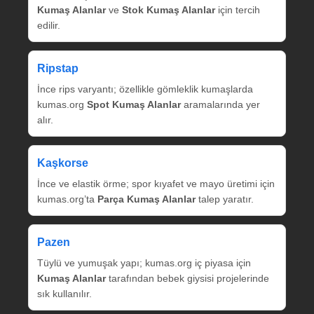
Kumaş Alanlar
ve
Stok Kumaş Alanlar
için tercih
edilir.
Ripstap
İnce rips varyantı; özellikle gömleklik kumaşlarda
kumas.org
Spot Kumaş Alanlar
aramalarında yer
alır.
Kaşkorse
İnce ve elastik örme; spor kıyafet ve mayo üretimi için
kumas.org’ta
Parça Kumaş Alanlar
talep yaratır.
Pazen
Tüylü ve yumuşak yapı; kumas.org iç piyasa için
Kumaş Alanlar
tarafından bebek giysisi projelerinde
sık kullanılır.