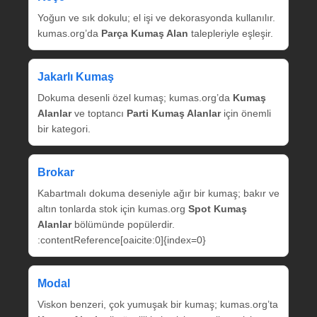
Yoğun ve sık dokulu; el işi ve dekorasyonda kullanılır.
kumas.org’da
Parça Kumaş Alan
talepleriyle eşleşir.
Jakarlı Kumaş
Dokuma desenli özel kumaş; kumas.org’da
Kumaş
Alanlar
ve toptancı
Parti Kumaş Alanlar
için önemli
bir kategori.
Brokar
Kabartmalı dokuma deseniyle ağır bir kumaş; bakır ve
altın tonlarda stok için kumas.org
Spot Kumaş
Alanlar
bölümünde popülerdir.
:contentReference[oaicite:0]{index=0}
Modal
Viskon benzeri, çok yumuşak bir kumaş; kumas.org’ta