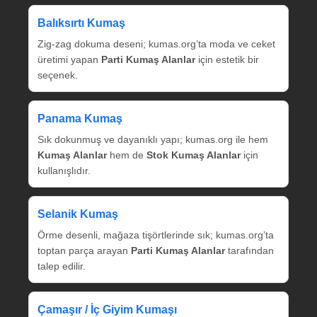
Balıksırtı Kumaş
Zig‑zag dokuma deseni; kumas.org’ta moda ve ceket
üretimi yapan
Parti Kumaş Alanlar
için estetik bir
seçenek.
Panama Kumaş
Sık dokunmuş ve dayanıklı yapı; kumas.org ile hem
Kumaş Alanlar
hem de
Stok Kumaş Alanlar
için
kullanışlıdır.
Selanik Kumaş
Örme desenli, mağaza tişörtlerinde sık; kumas.org’ta
toptan parça arayan
Parti Kumaş Alanlar
tarafından
talep edilir.
Çamaşır / İç Giyim Kumaşı