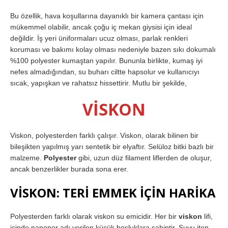
Bu özellik, hava koşullarına dayanıklı bir kamera çantası için
mükemmel olabilir, ancak çoğu iç mekan giysisi için ideal
değildir. İş yeri üniformaları ucuz olması, parlak renkleri
koruması ve bakımı kolay olması nedeniyle bazen sıkı dokumalı
%100 polyester kumaştan yapılır. Bununla birlikte, kumaş iyi
nefes almadığından, su buharı ciltte hapsolur ve kullanıcıyı
sıcak, yapışkan ve rahatsız hissettirir. Mutlu bir şekilde,
VİSKON
Viskon, polyesterden farklı çalışır. Viskon, olarak bilinen bir
bileşikten yapılmış yarı sentetik bir elyaftır. Selüloz bitki bazlı bir
malzeme.
Polyester
gibi, uzun düz filament liflerden de oluşur,
ancak benzerlikler burada sona erer.
VİSKON: TERİ EMMEK İÇİN HARİKA
Polyesterden farklı olarak viskon su emicidir. Her bir
viskon
lifi,
içinde nanopor adı verilen küçük boşluklara sahiptir. Suyu iten