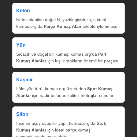
Keten
Nefes alabilen doğal lif, yazlık giysiler için ideal.
kumas.org’da
Parça Kumaş Alan
talepleriyle buluşur.
Yün
Sıcacık ve doğal bir kumaş; kumas.org’da
Parti
Kumaş Alanlar
için kışlık stokların önemli bir parçası.
Kaşmir
Lüks yün türü; kumas.org üzerinden
Spot Kumaş
Alanlar
için nadir bulunan kaliteli metrajlar sunulur.
Şifon
İnce ve uçuş uçuş bir yapı; kumas.org’da
Stok
Kumaş Alanlar
için ideal parça kumaş
seçeneklerinde yer alabilir.