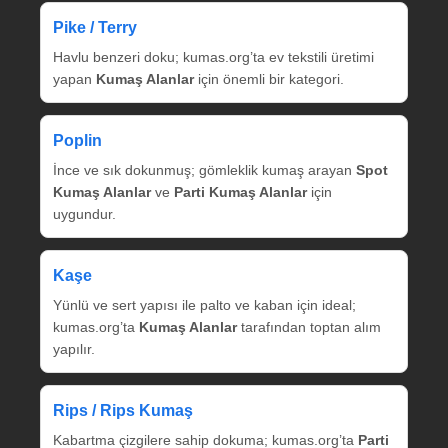
Pike / Terry
Havlu benzeri doku; kumas.org’ta ev tekstili üretimi
yapan
Kumaş Alanlar
için önemli bir kategori.
Poplin
İnce ve sık dokunmuş; gömleklik kumaş arayan
Spot
Kumaş Alanlar
ve
Parti Kumaş Alanlar
için
uygundur.
Kaşe
Yünlü ve sert yapısı ile palto ve kaban için ideal;
kumas.org’ta
Kumaş Alanlar
tarafından toptan alım
yapılır.
Rips / Rips Kumaş
Kabartma çizgilere sahip dokuma; kumas.org’ta
Parti