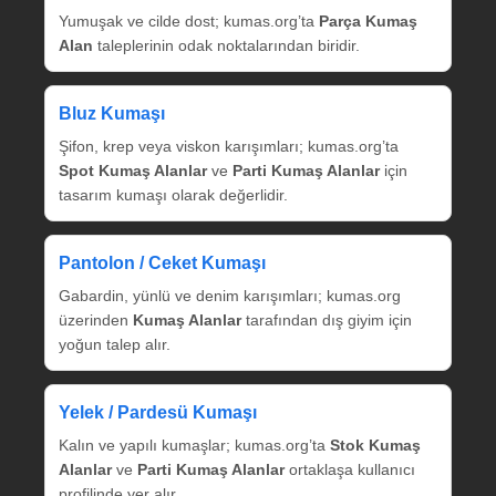
Yumuşak ve cilde dost; kumas.org’ta
Parça Kumaş
Alan
taleplerinin odak noktalarından biridir.
Bluz Kumaşı
Şifon, krep veya viskon karışımları; kumas.org’ta
Spot Kumaş Alanlar
ve
Parti Kumaş Alanlar
için
tasarım kumaşı olarak değerlidir.
Pantolon / Ceket Kumaşı
Gabardin, yünlü ve denim karışımları; kumas.org
üzerinden
Kumaş Alanlar
tarafından dış giyim için
yoğun talep alır.
Yelek / Pardesü Kumaşı
Kalın ve yapılı kumaşlar; kumas.org’ta
Stok Kumaş
Alanlar
ve
Parti Kumaş Alanlar
ortaklaşa kullanıcı
profilinde yer alır.