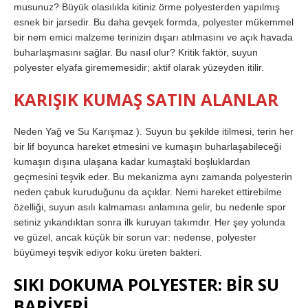
musunuz? Büyük olasılıkla kitiniz örme polyesterden yapılmış
esnek bir jarsedir. Bu daha gevşek formda, polyester mükemmel
bir nem emici malzeme terinizin dışarı atılmasını ve açık havada
buharlaşmasını sağlar. Bu nasıl olur? Kritik faktör, suyun
polyester elyafa girememesidir; aktif olarak yüzeyden itilir.
KARIŞIK KUMAŞ SATIN ALANLAR
Neden Yağ ve Su Karışmaz ). Suyun bu şekilde itilmesi, terin her
bir lif boyunca hareket etmesini ve kumaşın buharlaşabileceği
kumaşın dışına ulaşana kadar kumaştaki boşluklardan
geçmesini teşvik eder. Bu mekanizma aynı zamanda polyesterin
neden çabuk kuruduğunu da açıklar. Nemi hareket ettirebilme
özelliği, suyun asılı kalmaması anlamına gelir, bu nedenle spor
setiniz yıkandıktan sonra ilk kuruyan takımdır. Her şey yolunda
ve güzel, ancak küçük bir sorun var: nedense, polyester
büyümeyi teşvik ediyor koku üreten bakteri.
SIKI DOKUMA POLYESTER: BİR SU
BARİYERİ