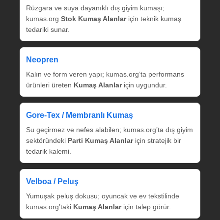
Rüzgara ve suya dayanıklı dış giyim kumaşı;
kumas.org
Stok Kumaş Alanlar
için teknik kumaş
tedariki sunar.
Neopren
Kalın ve form veren yapı; kumas.org’ta performans
ürünleri üreten
Kumaş Alanlar
için uygundur.
Gore‑Tex / Membranlı Kumaş
Su geçirmez ve nefes alabilen; kumas.org’ta dış giyim
sektöründeki
Parti Kumaş Alanlar
için stratejik bir
tedarik kalemi.
Velboa / Peluş
Yumuşak peluş dokusu; oyuncak ve ev tekstilinde
kumas.org’taki
Kumaş Alanlar
için talep görür.