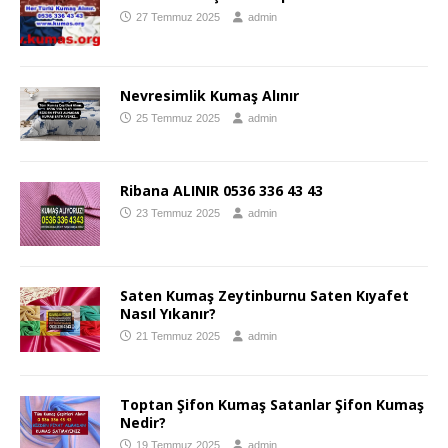
27 Temmuz 2025
admin
Nevresimlik Kumaş Alınır
25 Temmuz 2025
admin
Ribana ALINIR 0536 336 43 43
23 Temmuz 2025
admin
Saten Kumaş Zeytinburnu Saten Kıyafet
Nasıl Yıkanır?
21 Temmuz 2025
admin
Toptan Şifon Kumaş Satanlar Şifon Kumaş
Nedir?
19 Temmuz 2025
admin