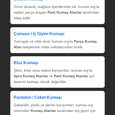
Örme desenli, mağaza tişörtlerinde sık; kumas.org’ta
toptan parça arayan
Parti Kumaş Alanlar
tarafından
talep edilir.
Çamaşır / İç Giyim Kumaşı
Yumuşak ve cilde dost; kumas.org’ta
Parça Kumaş
Alan
taleplerinin odak noktalarından biridir.
Bluz Kumaşı
Şifon, krep veya viskon karışımları; kumas.org’ta
Spot Kumaş Alanlar
ve
Parti Kumaş Alanlar
için
tasarım kumaşı olarak değerlidir.
Pantolon / Ceket Kumaşı
Gabardin, yünlü ve denim karışımları; kumas.org
üzerinden
Kumaş Alanlar
tarafından dış giyim için