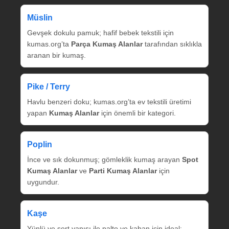
Müslin
Gevşek dokulu pamuk; hafif bebek tekstili için
kumas.org’ta
Parça Kumaş Alanlar
tarafından sıklıkla
aranan bir kumaş.
Pike / Terry
Havlu benzeri doku; kumas.org’ta ev tekstili üretimi
yapan
Kumaş Alanlar
için önemli bir kategori.
Poplin
İnce ve sık dokunmuş; gömleklik kumaş arayan
Spot
Kumaş Alanlar
ve
Parti Kumaş Alanlar
için
uygundur.
Kaşe
Yünlü ve sert yapısı ile palto ve kaban için ideal;