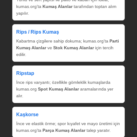
kumas.org’ta
Kumaş Alanlar
tarafından toptan alım
yapılır.
Rips / Rips Kumaş
Kabartma çizgilere sahip dokuma; kumas.org’ta
Parti
Kumaş Alanlar
ve
Stok Kumaş Alanlar
için tercih
edilir.
Ripstap
İnce rips varyantı; özellikle gömleklik kumaşlarda
kumas.org
Spot Kumaş Alanlar
aramalarında yer
alır.
Kaşkorse
İnce ve elastik örme; spor kıyafet ve mayo üretimi için
kumas.org’ta
Parça Kumaş Alanlar
talep yaratır.