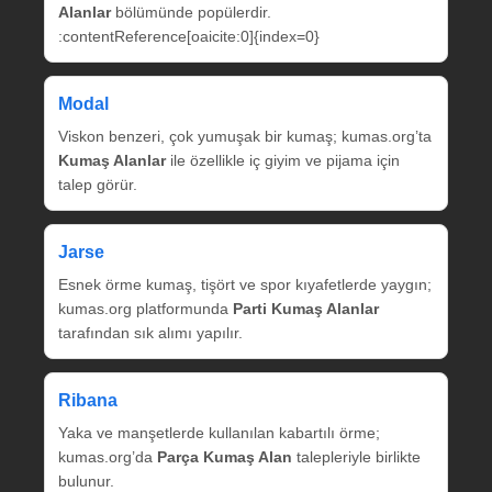
Alanlar
bölümünde popülerdir.
:contentReference[oaicite:0]{index=0}
Modal
Viskon benzeri, çok yumuşak bir kumaş; kumas.org’ta
Kumaş Alanlar
ile özellikle iç giyim ve pijama için
talep görür.
Jarse
Esnek örme kumaş, tişört ve spor kıyafetlerde yaygın;
kumas.org platformunda
Parti Kumaş Alanlar
tarafından sık alımı yapılır.
Ribana
Yaka ve manşetlerde kullanılan kabartılı örme;
kumas.org’da
Parça Kumaş Alan
talepleriyle birlikte
bulunur.