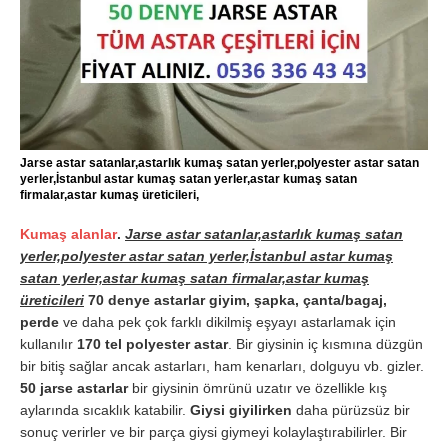
Jarse astar satanlar,astarlık kumaş satan yerler,polyester astar satan
yerler,İstanbul astar kumaş satan yerler,astar kumaş satan
firmalar,astar kumaş üreticileri,
Kumaş alanlar
.
Jarse astar satanlar,astarlık kumaş satan
yerler,polyester astar satan yerler,İstanbul astar kumaş
satan yerler,astar kumaş satan firmalar,astar kumaş
üreticileri
70 denye astarlar giyim, şapka, çanta/bagaj,
perde
ve daha pek çok farklı dikilmiş eşyayı astarlamak için
kullanılır
170 tel polyester astar
. Bir giysinin iç kısmına düzgün
bir bitiş sağlar ancak astarları, ham kenarları, dolguyu vb. gizler.
50 jarse astarlar
bir giysinin ömrünü uzatır ve özellikle kış
aylarında sıcaklık katabilir.
Giysi giyilirken
daha pürüzsüz bir
sonuç verirler ve bir parça giysi giymeyi kolaylaştırabilirler. Bir