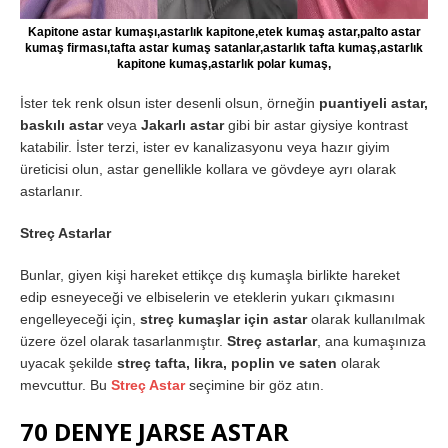
Kapitone astar kumaşı,astarlık kapitone,etek kumaş astar,palto astar
kumaş firması,tafta astar kumaş satanlar,astarlık tafta kumaş,astarlık
kapitone kumaş,astarlık polar kumaş,
İster tek renk olsun ister desenli olsun, örneğin
puantiyeli astar,
baskılı astar
veya
Jakarlı astar
gibi bir astar giysiye kontrast
katabilir. İster terzi, ister ev kanalizasyonu veya hazır giyim
üreticisi olun, astar genellikle kollara ve gövdeye ayrı olarak
astarlanır.
Streç Astarlar
Bunlar, giyen kişi hareket ettikçe dış kumaşla birlikte hareket
edip esneyeceği ve elbiselerin ve eteklerin yukarı çıkmasını
engelleyeceği için,
streç kumaşlar için astar
olarak kullanılmak
üzere özel olarak tasarlanmıştır.
Streç astarlar
, ana kumaşınıza
uyacak şekilde
streç tafta, likra, poplin ve saten
olarak
mevcuttur. Bu
Streç Astar
seçimine bir göz atın.
70 DENYE JARSE ASTAR