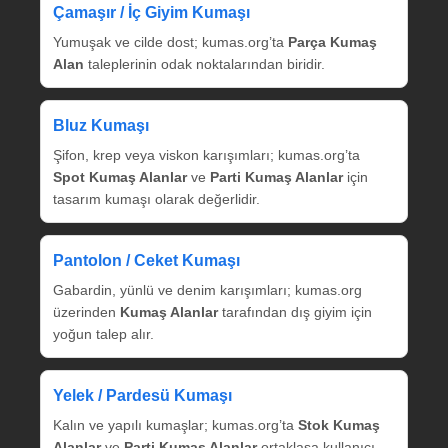
Çamaşır / İç Giyim Kumaşı
Yumuşak ve cilde dost; kumas.org’ta
Parça Kumaş
Alan
taleplerinin odak noktalarından biridir.
Bluz Kumaşı
Şifon, krep veya viskon karışımları; kumas.org’ta
Spot Kumaş Alanlar
ve
Parti Kumaş Alanlar
için
tasarım kumaşı olarak değerlidir.
Pantolon / Ceket Kumaşı
Gabardin, yünlü ve denim karışımları; kumas.org
üzerinden
Kumaş Alanlar
tarafından dış giyim için
yoğun talep alır.
Yelek / Pardesü Kumaşı
Kalın ve yapılı kumaşlar; kumas.org’ta
Stok Kumaş
Alanlar
ve
Parti Kumaş Alanlar
ortaklaşa kullanıcı