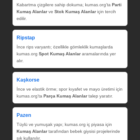
Kabartma çizgilere sahip dokuma; kumas.org’ta
Parti
Kumaş Alanlar
ve
Stok Kumaş Alanlar
için tercih
edilir.
Ripstap
İnce rips varyantı; özellikle gömleklik kumaşlarda
kumas.org
Spot Kumaş Alanlar
aramalarında yer
alır.
Kaşkorse
İnce ve elastik örme; spor kıyafet ve mayo üretimi için
kumas.org’ta
Parça Kumaş Alanlar
talep yaratır.
Pazen
Tüylü ve yumuşak yapı; kumas.org iç piyasa için
Kumaş Alanlar
tarafından bebek giysisi projelerinde
sık kullanılır.