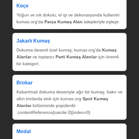
Keçe
Yoğun ve sık dokulu; el işi ve dekorasyonda kullanılır.
kumas.org’da
Parça Kumaş Alan
talepleriyle eşleşir.
Jakarlı Kumaş
Dokuma desenli özel kumaş; kumas.org’da
Kumaş
Alanlar
ve toptancı
Parti Kumaş Alanlar
için önemli
bir kategori.
Brokar
Kabartmalı dokuma deseniyle ağır bir kumaş; bakır ve
altın tonlarda stok için kumas.org
Spot Kumaş
Alanlar
bölümünde popülerdir.
:contentReference[oaicite:0]{index=0}
Modal