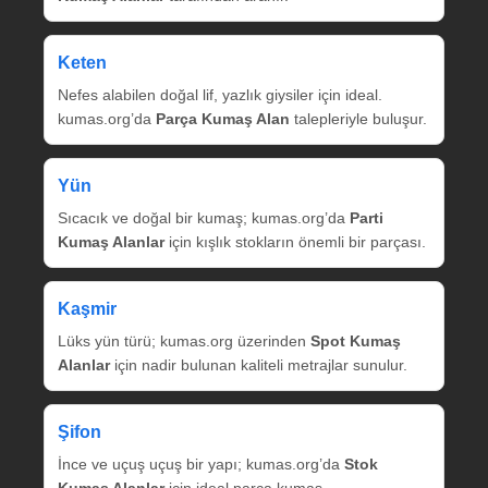
Keten
Nefes alabilen doğal lif, yazlık giysiler için ideal.
kumas.org’da
Parça Kumaş Alan
talepleriyle buluşur.
Yün
Sıcacık ve doğal bir kumaş; kumas.org’da
Parti
Kumaş Alanlar
için kışlık stokların önemli bir parçası.
Kaşmir
Lüks yün türü; kumas.org üzerinden
Spot Kumaş
Alanlar
için nadir bulunan kaliteli metrajlar sunulur.
Şifon
İnce ve uçuş uçuş bir yapı; kumas.org’da
Stok
Kumaş Alanlar
için ideal parça kumaş