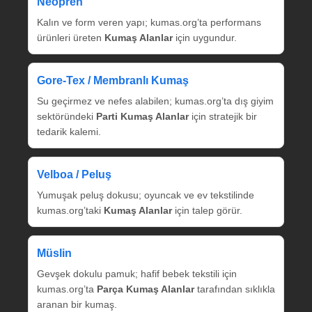
Neopren
Kalın ve form veren yapı; kumas.org’ta performans
ürünleri üreten
Kumaş Alanlar
için uygundur.
Gore‑Tex / Membranlı Kumaş
Su geçirmez ve nefes alabilen; kumas.org’ta dış giyim
sektöründeki
Parti Kumaş Alanlar
için stratejik bir
tedarik kalemi.
Velboa / Peluş
Yumuşak peluş dokusu; oyuncak ve ev tekstilinde
kumas.org’taki
Kumaş Alanlar
için talep görür.
Müslin
Gevşek dokulu pamuk; hafif bebek tekstili için
kumas.org’ta
Parça Kumaş Alanlar
tarafından sıklıkla
aranan bir kumaş.