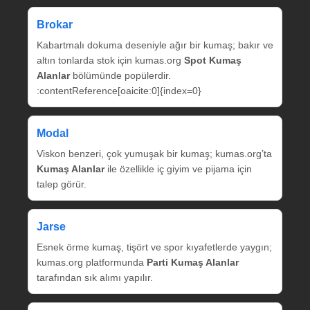
Brokar
Kabartmalı dokuma deseniyle ağır bir kumaş; bakır ve
altın tonlarda stok için kumas.org
Spot Kumaş
Alanlar
bölümünde popülerdir.
:contentReference[oaicite:0]{index=0}
Modal
Viskon benzeri, çok yumuşak bir kumaş; kumas.org’ta
Kumaş Alanlar
ile özellikle iç giyim ve pijama için
talep görür.
Jarse
Esnek örme kumaş, tişört ve spor kıyafetlerde yaygın;
kumas.org platformunda
Parti Kumaş Alanlar
tarafından sık alımı yapılır.