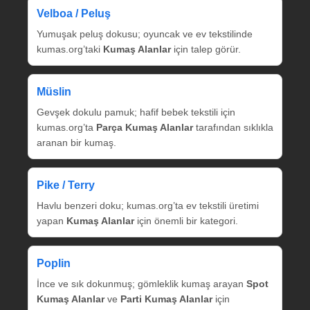
Velboa / Peluş
Yumuşak peluş dokusu; oyuncak ve ev tekstilinde
kumas.org’taki
Kumaş Alanlar
için talep görür.
Müslin
Gevşek dokulu pamuk; hafif bebek tekstili için
kumas.org’ta
Parça Kumaş Alanlar
tarafından sıklıkla
aranan bir kumaş.
Pike / Terry
Havlu benzeri doku; kumas.org’ta ev tekstili üretimi
yapan
Kumaş Alanlar
için önemli bir kategori.
Poplin
İnce ve sık dokunmuş; gömleklik kumaş arayan
Spot
Kumaş Alanlar
ve
Parti Kumaş Alanlar
için