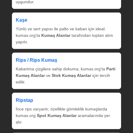
uygundur.
Kaşe
Yünlü ve sert yapısı ile palto ve kaban için ideal;
kumas.org’ta
Kumaş Alanlar
tarafından toptan alım
yapılır.
Rips / Rips Kumaş
Kabartma çizgilere sahip dokuma; kumas.org’ta
Parti
Kumaş Alanlar
ve
Stok Kumaş Alanlar
için tercih
edilir.
Ripstap
İnce rips varyantı; özellikle gömleklik kumaşlarda
kumas.org
Spot Kumaş Alanlar
aramalarında yer
alır.