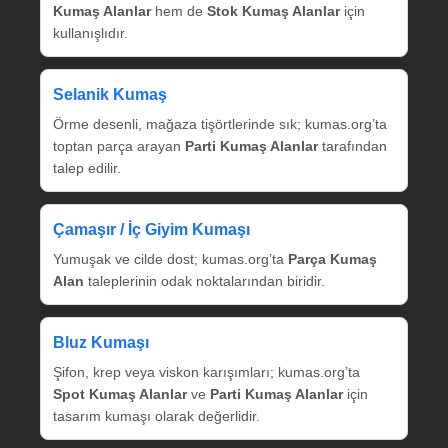
Kumaş Alanlar
hem de
Stok Kumaş Alanlar
için
kullanışlıdır.
Selanik Kumaş
Örme desenli, mağaza tişörtlerinde sık; kumas.org’ta
toptan parça arayan
Parti Kumaş Alanlar
tarafından
talep edilir.
Çamaşır / İç Giyim Kumaşı
Yumuşak ve cilde dost; kumas.org’ta
Parça Kumaş
Alan
taleplerinin odak noktalarından biridir.
Bluz Kumaşı
Şifon, krep veya viskon karışımları; kumas.org’ta
Spot Kumaş Alanlar
ve
Parti Kumaş Alanlar
için
tasarım kumaşı olarak değerlidir.