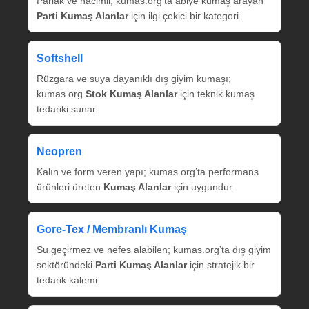
Parlak ve hacimli; kumas.org’ta abiye kumaş arayan
Parti Kumaş Alanlar
için ilgi çekici bir kategori.
Softshell
Rüzgara ve suya dayanıklı dış giyim kumaşı;
kumas.org
Stok Kumaş Alanlar
için teknik kumaş
tedariki sunar.
Neopren
Kalın ve form veren yapı; kumas.org’ta performans
ürünleri üreten
Kumaş Alanlar
için uygundur.
Gore‑Tex / Membranlı Kumaş
Su geçirmez ve nefes alabilen; kumas.org’ta dış giyim
sektöründeki
Parti Kumaş Alanlar
için stratejik bir
tedarik kalemi.