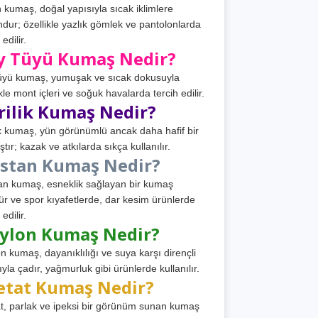
 kumaş, doğal yapısıyla sıcak iklimlere
dur; özellikle yazlık gömlek ve pantolonlarda
 edilir.
y Tüyü Kumaş Nedir?
üyü kumaş, yumuşak ve sıcak dokusuyla
ikle mont içleri ve soğuk havalarda tercih edilir.
rilik Kumaş Nedir?
ik kumaş, yün görünümlü ancak daha hafif bir
tır; kazak ve atkılarda sıkça kullanılır.
astan Kumaş Nedir?
an kumaş, esneklik sağlayan bir kumaş
ür ve spor kıyafetlerde, dar kesim ürünlerde
 edilir.
ylon Kumaş Nedir?
n kumaş, dayanıklılığı ve suya karşı dirençli
ıyla çadır, yağmurluk gibi ürünlerde kullanılır.
etat Kumaş Nedir?
t, parlak ve ipeksi bir görünüm sunan kumaş