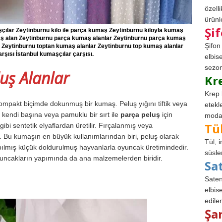
özell
ürünle
Şi
ılar Zeytinburnu kilo ile parça kumaş Zeytinburnu kiloyla kumaş
ş alan Zeytinburnu parça kumaş alanlar Zeytinburnu parça kumaş
Şifon
r Zeytinburnu toptan kumaş alanlar Zeytinburnu top kumaş alanlar
şısı İstanbul kumaşçılar çarşısı.
elbis
sezon
uş Alanlar
Kr
Krep 
mpakt biçimde dokunmuş bir kumaş. Peluş yığını tiftik veya
etekl
 kendi başına veya pamuklu bir sırt ile
parça peluş
için
modad
Tü
gibi sentetik elyaflardan üretilir. Fırçalanmış veya
Bu kumaşın en büyük kullanımlarından biri, peluş olarak
Tül, 
pılmış küçük doldurulmuş hayvanlarla oyuncak üretimindedir.
süsle
uncakların yapımında da ana malzemelerden biridir.
Sa
Saten
elbise
edile
Şa