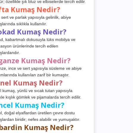
r; özellikle şık bluz ve elbiselerde tercih edilir.
fta Kumaş Nedir?
 sert ve parlak yapısıyla gelinlik, abiye
arında sıklıkla kullanılır.
okad Kumaş Nedir?
d, kabartmalı dokusuyla lüks mobilya ve
asyon ürünlerinde tercih edilen
lardandır.
ganze Kumaş Nedir?
ze, ince ve sert yapısıyla süsleme ve abiye
ımlarında kullanılan zarif bir kumaştır.
anel Kumaş Nedir?
l kumaş, yünlü ve sıcak tutan yapısıyla
kle kışlık gömlek ve pijamalarda tercih edilir.
ncel Kumaş Nedir?
l, doğal elyaflardan üretilen çevre dostu
lardan biridir; nefes alabilir ve yumuşaktır.
bardin Kumaş Nedir?