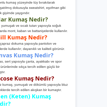
nlu kumaş yüzeyinde tüy bırakılarak
atılmış dokusuyla sweatshirt, eşofman gibi
k giyimde yaygındır.
lar Kumaş Nedir?
, yumuşak ve sıcak tutan yapısıyla soğuk
arda mont, kaban ve battaniyelerde kullanılır.
ill Kumaş Nedir?
, çapraz dokuma yapısıyla pantolon ve
erde kullanılır; dayanıklı ve kaliteli görünür.
nvas Kumaş Nedir?
s, sert yapısıyla çanta, ayakkabı ve spor
 ürünlerinde sıkça tercih edilen güçlü bir
tır.
scose Kumaş Nedir?
z kumaş, yumuşak ve dökümlü yapısıyla bluz
eklerde tercih edilen akışkan bir kumaştır.
nen (Keten) Kumaş
dir?