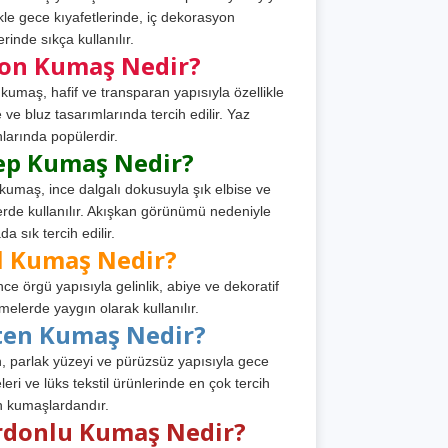
ikle gece kıyafetlerinde, iç dekorasyon
rinde sıkça kullanılır.
fon Kumaş Nedir?
 kumaş, hafif ve transparan yapısıyla özellikle
e ve bluz tasarımlarında tercih edilir. Yaz
larında popülerdir.
ep Kumaş Nedir?
kumaş, ince dalgalı dokusuyla şık elbise ve
erde kullanılır. Akışkan görünümü nedeniyle
a sık tercih edilir.
l Kumaş Nedir?
ince örgü yapısıyla gelinlik, abiye ve dekoratif
melerde yaygın olarak kullanılır.
ten Kumaş Nedir?
, parlak yüzeyi ve pürüzsüz yapısıyla gece
leri ve lüks tekstil ürünlerinde en çok tercih
n kumaşlardandır.
rdonlu Kumaş Nedir?