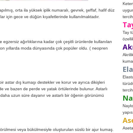
Keten
uygun
ılmış, orta ila yüksek iplik numaralı, gevrek, şeffaf, hafif düz
tercih
lar için gece ve düğün kıyafetlerinde kullanılmaktadır.
Ta
Tay t
özell
 egzersiz ağırlıklarına kadar çok çeşitli ürünlerde kullanılan
Ak
on yıllarda moda dünyasında çok popüler oldu. ( neopren
Akril
kumaş
El
Elast
 astar dış kumaşı destekler ve korur ve ayrıca dikişleri
türüd
rde ve bazen de perde ve yatak örtülerinde bulunur. Astarlı
tercih
Na
e daha uzun süre dayanır ve astarlı bir öğenin görünümü
Naylo
yapıs
As
Aseta
, örülmesi veya bükülmesiyle oluşturulan süslü bir ajur kumaş.