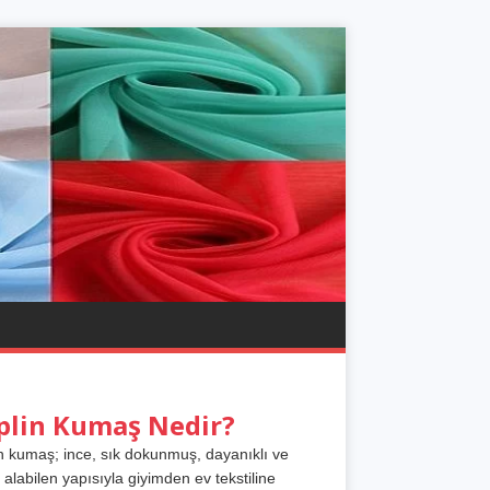
plin Kumaş Nedir?
n kumaş; ince, sık dokunmuş, dayanıklı ve
 alabilen yapısıyla giyimden ev tekstiline