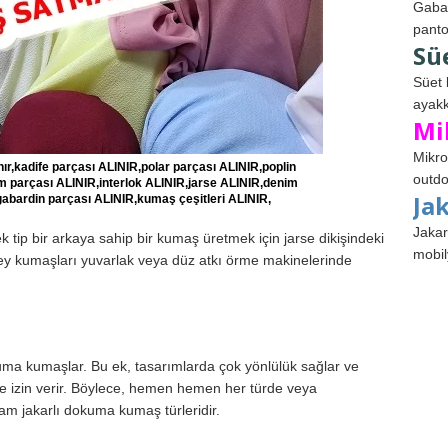
Gabar
panto
Sü
Süet 
ayakk
Mi
Mikro
ınır,kadife parçası ALINIR,polar parçası ALINIR,poplin
outdo
parçası ALINIR,interlok ALINIR,jarse ALINIR,denim
Ja
abardin parçası ALINIR,kumaş çeşitleri ALINIR,
Jakar
tip bir arkaya sahip bir kumaş üretmek için jarse dikişindeki
mobil
Jersey kumaşları yuvarlak veya düz atkı örme makinelerinde
kuma kumaşlar. Bu ek, tasarımlarda çok yönlülük sağlar ve
lüne izin verir. Böylece, hemen hemen her türde veya
şam jakarlı dokuma kumaş türleridir.