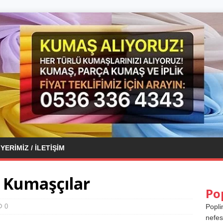
YERIMIZ / İLETIŞIM
 Kumaşçılar
Po
0
Popli
nefes