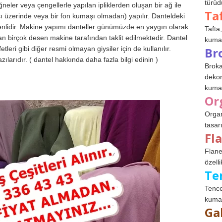
türüdü
ğneler veya çengellerle yapılan ipliklerden oluşan bir ağ ile
Ta
ı üzerinde veya bir fon kumaşı olmadan) yapılır. Danteldeki
enlidir. Makine yapımı danteller günümüzde en yaygın olarak
Tafta,
n birçok desen makine tarafından taklit edilmektedir. Dantel
kumaşl
Br
tleri gibi diğer resmi olmayan giysiler için de kullanılır.
zılarıdır. ( dantel hakkında daha fazla bilgi edinin )
Broka
dekor
kumaş
Or
Organ
tasar
Fl
Flane
özelli
Te
Tence
kumaş
Ga