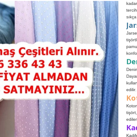
kadar
terci
sıkça
Ja
Jarse
tişör
pamuk
konfo
De
Denim
Dayan
kulla
edilir.
Ko
Koton
tişör
edile
Ka
Kadif