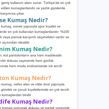
 geniş kullanım alanı sunar. Türkiye’de en çok
h edilen kumaşlardandır ve yazlık giysilerde
 karşımıza çıkar.
rse Kumaş Nedir?
 kumaş, esnek yapısıyla spor kıyafet ve
tlerde en çok kullanılan kumaşlardandır. %100
 veya pamuk-karışımlı seçenekleri vardır ve
r açısından idealdir.
nim Kumaş Nedir?
; kot pantolonların ana ham maddesidir.
ıklı dokusu sayesinde hem günlük
nımda hem moda endüstrisinde sık tercih
ton Kumaş Nedir?
 kumaş, nefes alan ve cilde dost yapısıyla
t, gömlek ve çocuk kıyafetlerinde en çok tercih
n kumaşlardan biridir.
dife Kumaş Nedir?
e kumaş yumuşak dokusu ve parlak yüzeyiyle