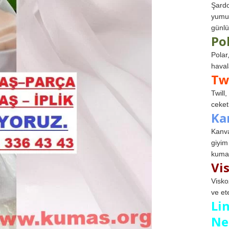
Şardo
yumuş
günlü
Po
Polar
haval
Tw
Twill
ceketl
Ka
Kanva
giyim
kumaş
Vi
Visko
ve et
Li
Ne