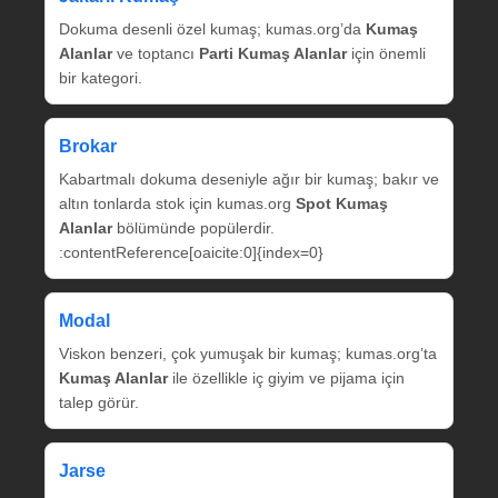
Dokuma desenli özel kumaş; kumas.org’da
Kumaş
Alanlar
ve toptancı
Parti Kumaş Alanlar
için önemli
bir kategori.
Brokar
Kabartmalı dokuma deseniyle ağır bir kumaş; bakır ve
altın tonlarda stok için kumas.org
Spot Kumaş
Alanlar
bölümünde popülerdir.
:contentReference[oaicite:0]{index=0}
Modal
Viskon benzeri, çok yumuşak bir kumaş; kumas.org’ta
Kumaş Alanlar
ile özellikle iç giyim ve pijama için
talep görür.
Jarse