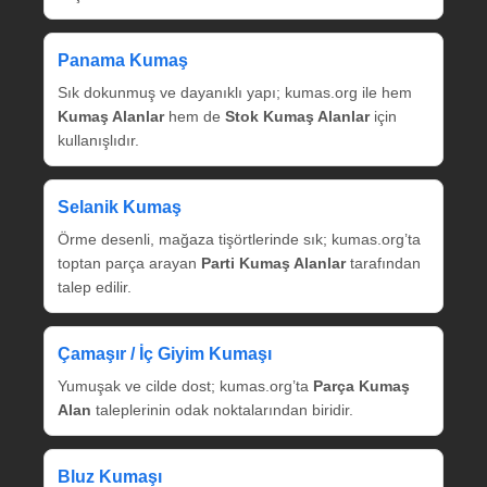
Panama Kumaş
Sık dokunmuş ve dayanıklı yapı; kumas.org ile hem
Kumaş Alanlar
hem de
Stok Kumaş Alanlar
için
kullanışlıdır.
Selanik Kumaş
Örme desenli, mağaza tişörtlerinde sık; kumas.org’ta
toptan parça arayan
Parti Kumaş Alanlar
tarafından
talep edilir.
Çamaşır / İç Giyim Kumaşı
Yumuşak ve cilde dost; kumas.org’ta
Parça Kumaş
Alan
taleplerinin odak noktalarından biridir.
Bluz Kumaşı