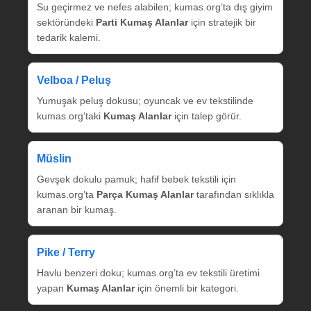
Su geçirmez ve nefes alabilen; kumas.org’ta dış giyim
sektöründeki
Parti Kumaş Alanlar
için stratejik bir
tedarik kalemi.
Velboa / Peluş
Yumuşak peluş dokusu; oyuncak ve ev tekstilinde
kumas.org’taki
Kumaş Alanlar
için talep görür.
Müslin
Gevşek dokulu pamuk; hafif bebek tekstili için
kumas.org’ta
Parça Kumaş Alanlar
tarafından sıklıkla
aranan bir kumaş.
Pike / Terry
Havlu benzeri doku; kumas.org’ta ev tekstili üretimi
yapan
Kumaş Alanlar
için önemli bir kategori.