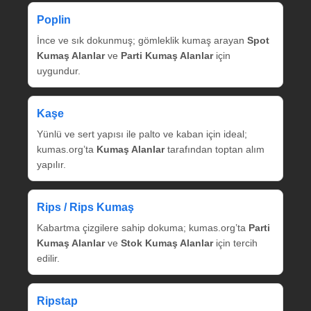
Poplin
İnce ve sık dokunmuş; gömleklik kumaş arayan
Spot
Kumaş Alanlar
ve
Parti Kumaş Alanlar
için
uygundur.
Kaşe
Yünlü ve sert yapısı ile palto ve kaban için ideal;
kumas.org’ta
Kumaş Alanlar
tarafından toptan alım
yapılır.
Rips / Rips Kumaş
Kabartma çizgilere sahip dokuma; kumas.org’ta
Parti
Kumaş Alanlar
ve
Stok Kumaş Alanlar
için tercih
edilir.
Ripstap