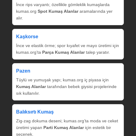
İnce rips varyantı; özellikle gömleklik kumaşlarda
kumas.org
Spot Kumaş Alanlar
aramalarında yer
alır.
Kaşkorse
İnce ve elastik örme; spor kıyafet ve mayo üretimi için
kumas.org’ta
Parça Kumaş Alanlar
talep yaratır.
Pazen
Tüylü ve yumuşak yapı; kumas.org iç piyasa için
Kumaş Alanlar
tarafından bebek giysisi projelerinde
sık kullanılır.
Balıksırtı Kumaş
Zig‑zag dokuma deseni; kumas.org’ta moda ve ceket
üretimi yapan
Parti Kumaş Alanlar
için estetik bir
seçenek.