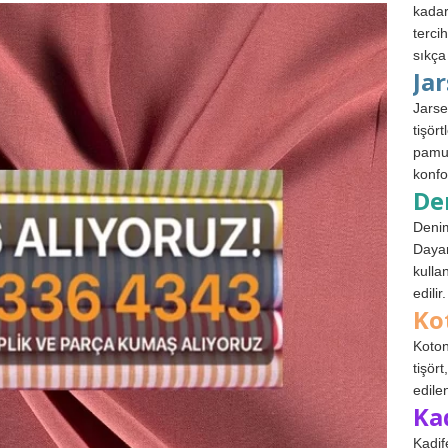
kadar
terci
sıkça
Ja
Jarse
tişör
pamuk
konfo
De
Denim
Dayan
kulla
edilir.
Ko
Koton
tişör
edile
Ka
Kadif