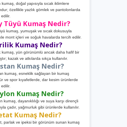
 kumaş, doğal yapısıyla sıcak iklimlere
dur; özellikle yazlık gömlek ve pantolonlarda
 edilir.
y Tüyü Kumaş Nedir?
üyü kumaş, yumuşak ve sıcak dokusuyla
ikle mont içleri ve soğuk havalarda tercih edilir.
rilik Kumaş Nedir?
ik kumaş, yün görünümlü ancak daha hafif bir
tır; kazak ve atkılarda sıkça kullanılır.
astan Kumaş Nedir?
an kumaş, esneklik sağlayan bir kumaş
ür ve spor kıyafetlerde, dar kesim ürünlerde
 edilir.
ylon Kumaş Nedir?
n kumaş, dayanıklılığı ve suya karşı dirençli
ıyla çadır, yağmurluk gibi ürünlerde kullanılır.
etat Kumaş Nedir?
t, parlak ve ipeksi bir görünüm sunan kumaş