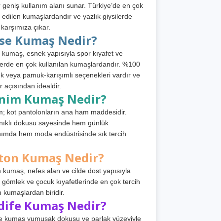
 geniş kullanım alanı sunar. Türkiye’de en çok
h edilen kumaşlardandır ve yazlık giysilerde
 karşımıza çıkar.
rse Kumaş Nedir?
 kumaş, esnek yapısıyla spor kıyafet ve
tlerde en çok kullanılan kumaşlardandır. %100
 veya pamuk-karışımlı seçenekleri vardır ve
r açısından idealdir.
nim Kumaş Nedir?
; kot pantolonların ana ham maddesidir.
ıklı dokusu sayesinde hem günlük
nımda hem moda endüstrisinde sık tercih
ton Kumaş Nedir?
 kumaş, nefes alan ve cilde dost yapısıyla
t, gömlek ve çocuk kıyafetlerinde en çok tercih
n kumaşlardan biridir.
dife Kumaş Nedir?
e kumaş yumuşak dokusu ve parlak yüzeyiyle