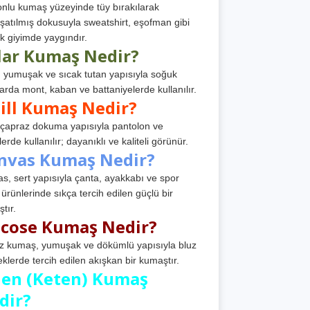
nlu kumaş yüzeyinde tüy bırakılarak
atılmış dokusuyla sweatshirt, eşofman gibi
k giyimde yaygındır.
lar Kumaş Nedir?
, yumuşak ve sıcak tutan yapısıyla soğuk
arda mont, kaban ve battaniyelerde kullanılır.
ill Kumaş Nedir?
, çapraz dokuma yapısıyla pantolon ve
erde kullanılır; dayanıklı ve kaliteli görünür.
nvas Kumaş Nedir?
s, sert yapısıyla çanta, ayakkabı ve spor
 ürünlerinde sıkça tercih edilen güçlü bir
tır.
scose Kumaş Nedir?
z kumaş, yumuşak ve dökümlü yapısıyla bluz
eklerde tercih edilen akışkan bir kumaştır.
nen (Keten) Kumaş
dir?