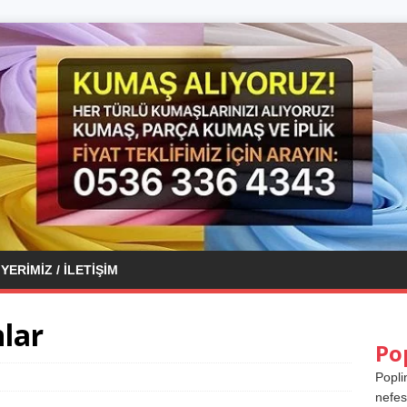
YERIMIZ / İLETIŞIM
lar
Po
Popli
nefes