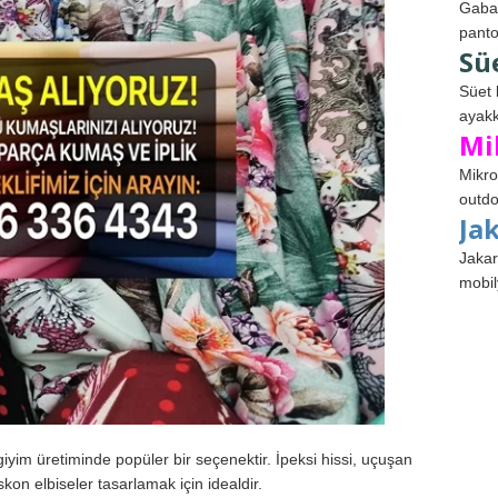
Gabar
panto
Sü
Süet 
ayakk
Mi
Mikro
outdo
Ja
Jakar
mobil
yim üretiminde popüler bir seçenektir. İpeksi hissi, uçuşan
kon elbiseler tasarlamak için idealdir.