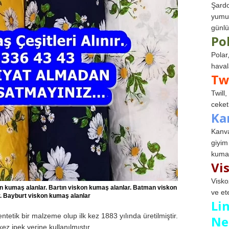
Şardo
yumuş
günlü
Po
Polar
haval
Tw
Twill
ceketl
Ka
Kanva
giyim
kumaş
Vi
Visko
on kumaş alanlar. Bartın viskon kumaş alanlar. Batman viskon
ve et
. Bayburt viskon kumaş alanlar
Li
entetik bir malzeme olup ilk kez 1883 yılında üretilmiştir.
Ne
z ipek yerine kullanılmıştır.