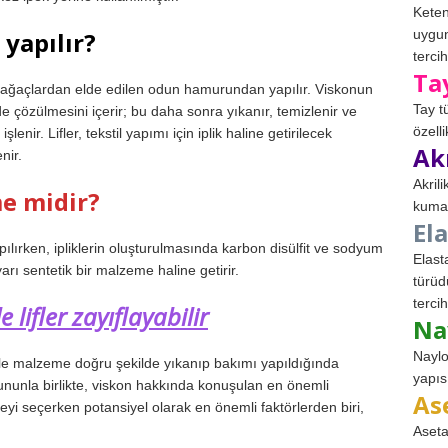
Keten
uygun
yapılır?
tercih
Ta
bi ağaçlardan elde edilen odun hamurundan yapılır. Viskonun
Tay t
de çözülmesini içerir; bu daha sonra yıkanır, temizlenir ve
özell
işlenir. Lifler, tekstil yapımı için iplik haline getirilecek
Ak
nir.
Akril
e midir?
kumaş
El
ırken, ipliklerin oluşturulmasında karbon disülfit ve sodyum
Elast
yarı sentetik bir malzeme haline getirir.
türüd
tercih
lifler zayıflayabilir
Na
Naylo
kle malzeme doğru şekilde yıkanıp bakımı yapıldığında
yapıs
nunla birlikte, viskon hakkında konuşulan en önemli
As
eyi seçerken potansiyel olarak en önemli faktörlerden biri,
Aseta