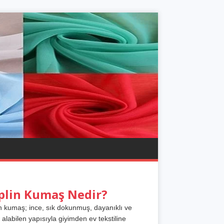
plin Kumaş Nedir?
n kumaş; ince, sık dokunmuş, dayanıklı ve
 alabilen yapısıyla giyimden ev tekstiline