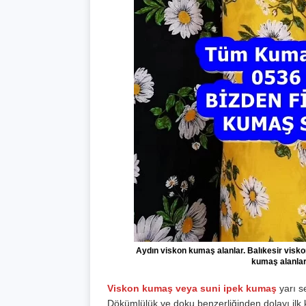
Aydın viskon kumaş alanlar. Balıkesir visk
kumaş alanlar
Viskon kumaş veya suni ipek kumaş
yarı s
Dökümlülük ve doku benzerliğinden dolayı ilk ke