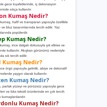
ikle gece kıyafetlerinde, iç dekorasyon
rinde sıkça kullanılır.
fon Kumaş Nedir?
 kumaş, hafif ve transparan yapısıyla özellikle
e ve bluz tasarımlarında tercih edilir. Yaz
larında popülerdir.
ep Kumaş Nedir?
kumaş, ince dalgalı dokusuyla şık elbise ve
erde kullanılır. Akışkan görünümü nedeniyle
a sık tercih edilir.
l Kumaş Nedir?
ince örgü yapısıyla gelinlik, abiye ve dekoratif
melerde yaygın olarak kullanılır.
ten Kumaş Nedir?
, parlak yüzeyi ve pürüzsüz yapısıyla gece
leri ve lüks tekstil ürünlerinde en çok tercih
n kumaşlardandır.
rdonlu Kumaş Nedir?