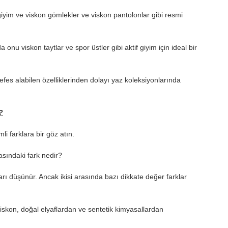
im ve viskon gömlekler ve viskon pantolonlar gibi resmi
nu viskon taytlar ve spor üstler gibi aktif giyim için ideal bir
nefes alabilen özelliklerinden dolayı yaz koleksiyonlarında
?
i farklara bir göz atın.
asındaki fark nedir?
arı düşünür. Ancak ikisi arasında bazı dikkate değer farklar
viskon, doğal elyaflardan ve sentetik kimyasallardan