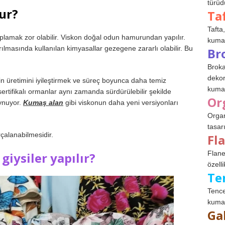
türüdü
ur?
Ta
Tafta,
aplamak zor olabilir. Viskon doğal odun hamurundan yapılır.
kumaşl
lmasında kullanılan kimyasallar gezegene zararlı olabilir. Bu
Br
Broka
dekor
 üretimini iyileştirmek ve süreç boyunca daha temiz
kumaş
ertifikalı ormanlar aynı zamanda sürdürülebilir şekilde
Or
ynuyor.
Kumaş alan
gibi viskonun daha yeni versiyonları
Organ
tasar
rçalanabilmesidir.
Fl
Flane
iysiler yapılır?
özelli
Te
Tence
kumaş
Ga