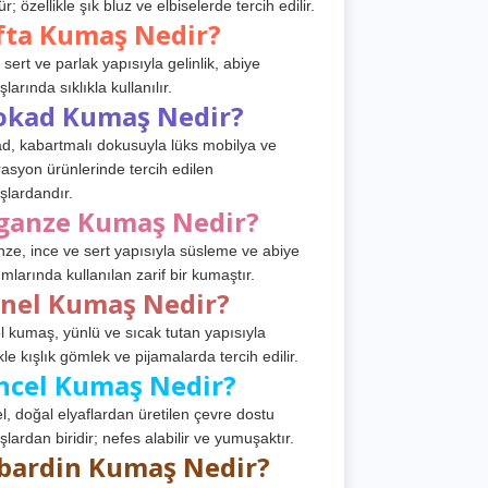
r; özellikle şık bluz ve elbiselerde tercih edilir.
fta Kumaş Nedir?
 sert ve parlak yapısıyla gelinlik, abiye
arında sıklıkla kullanılır.
okad Kumaş Nedir?
d, kabartmalı dokusuyla lüks mobilya ve
asyon ürünlerinde tercih edilen
lardandır.
ganze Kumaş Nedir?
ze, ince ve sert yapısıyla süsleme ve abiye
ımlarında kullanılan zarif bir kumaştır.
anel Kumaş Nedir?
l kumaş, yünlü ve sıcak tutan yapısıyla
kle kışlık gömlek ve pijamalarda tercih edilir.
ncel Kumaş Nedir?
l, doğal elyaflardan üretilen çevre dostu
lardan biridir; nefes alabilir ve yumuşaktır.
bardin Kumaş Nedir?