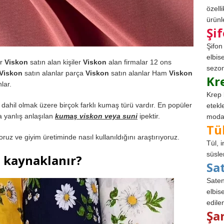
özell
ürünle
Şi
Şifon
elbis
er
Viskon
satın alan kişiler
Viskon
alan firmalar 12 ons
sezon
Viskon
satın alanlar parça
Viskon
satın alanlar Ham
Viskon
Kr
lar.
Krep 
 dahil olmak üzere birçok farklı kumaş türü vardır. En popüler
etekl
a yanlış anlaşılan
kumaş viskon veya suni
ipektir.
modad
Tü
uz ve giyim üretiminde nasıl kullanıldığını araştırıyoruz.
Tül, 
süsle
 kaynaklanır?
Sa
Saten
elbise
edile
Şa