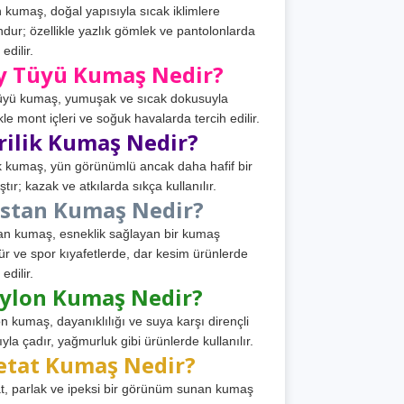
 kumaş, doğal yapısıyla sıcak iklimlere
dur; özellikle yazlık gömlek ve pantolonlarda
 edilir.
y Tüyü Kumaş Nedir?
üyü kumaş, yumuşak ve sıcak dokusuyla
ikle mont içleri ve soğuk havalarda tercih edilir.
rilik Kumaş Nedir?
ik kumaş, yün görünümlü ancak daha hafif bir
tır; kazak ve atkılarda sıkça kullanılır.
astan Kumaş Nedir?
an kumaş, esneklik sağlayan bir kumaş
ür ve spor kıyafetlerde, dar kesim ürünlerde
 edilir.
ylon Kumaş Nedir?
n kumaş, dayanıklılığı ve suya karşı dirençli
ıyla çadır, yağmurluk gibi ürünlerde kullanılır.
etat Kumaş Nedir?
t, parlak ve ipeksi bir görünüm sunan kumaş