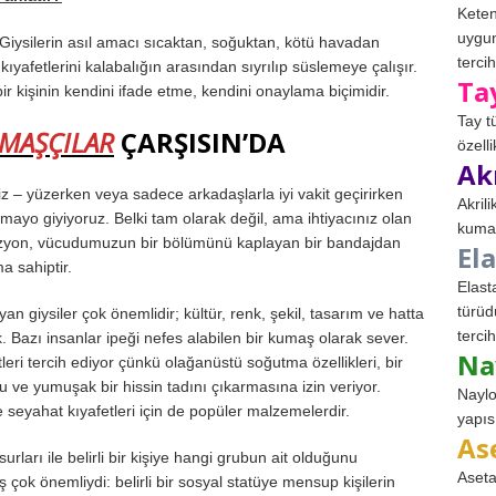
Keten
uygun
Giysilerin asıl amacı sıcaktan, soğuktan, kötü havadan
tercih
 kıyafetlerini kalabalığın arasından sıyrılıp süslemeye çalışır.
Ta
r kişinin kendini ifade etme, kendini onaylama biçimidir.
Tay t
MAŞÇILAR
ÇARŞISIN’DA
özell
Ak
z – yüzerken veya sadece arkadaşlarla iyi vakit geçirirken
Akril
n, mayo giyiyoruz. Belki tam olarak değil, ama ihtiyacınız olan
kumaş
ir vizyon, vücudumuzun bir bölümünü kaplayan bir bandajdan
El
a sahiptir.
Elast
türüd
ayan giysiler çok önemlidir; kültür, renk, şekil, tasarım ve hatta
tercih
. Bazı insanlar ipeği nefes alabilen bir kumaş olarak sever.
Na
ri tercih ediyor çünkü olağanüstü soğutma özellikleri, bir
ru ve yumuşak bir hissin tadını çıkarmasına izin veriyor.
Naylo
ve seyahat kıyafetleri için de popüler malzemelerdir.
yapıs
As
urları ile belirli bir kişiye hangi grubun ait olduğunu
Aseta
 çok önemliydi: belirli bir sosyal statüye mensup kişilerin