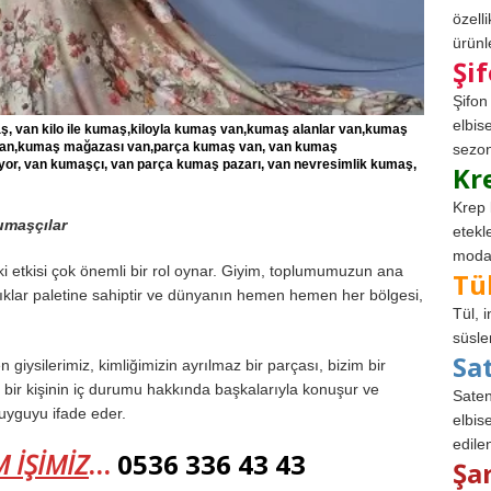
özell
ürünle
Şi
Şifon
elbis
ş, van kilo ile kumaş,kiloyla kumaş van,kumaş alanlar van,kumaş
 van,kumaş mağazası van,parça kumaş van, van kumaş
sezon
yor, van kumaşçı, van parça kumaş pazarı, van nevresimlik kumaş,
Kr
Krep 
umaşçılar
etekl
modad
ki etkisi çok önemli bir rol oynar. Giyim, toplumumuzun ana
Tü
ılıklar paletine sahiptir ve dünyanın hemen hemen her bölgesi,
Tül, 
süsle
Sa
en giysilerimiz, kimliğimizin ayrılmaz bir parçası, bizim bir
, bir kişinin iç durumu hakkında başkalarıyla konuşur ve
Saten
duyguyu ifade eder.
elbise
edile
M İŞİMİZ
…
0536 336 43 43
Şa