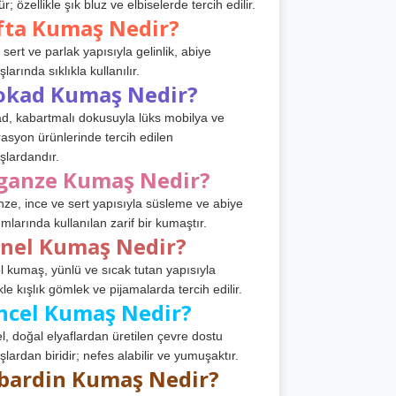
r; özellikle şık bluz ve elbiselerde tercih edilir.
fta Kumaş Nedir?
 sert ve parlak yapısıyla gelinlik, abiye
arında sıklıkla kullanılır.
okad Kumaş Nedir?
d, kabartmalı dokusuyla lüks mobilya ve
asyon ürünlerinde tercih edilen
lardandır.
ganze Kumaş Nedir?
ze, ince ve sert yapısıyla süsleme ve abiye
ımlarında kullanılan zarif bir kumaştır.
anel Kumaş Nedir?
l kumaş, yünlü ve sıcak tutan yapısıyla
kle kışlık gömlek ve pijamalarda tercih edilir.
ncel Kumaş Nedir?
l, doğal elyaflardan üretilen çevre dostu
lardan biridir; nefes alabilir ve yumuşaktır.
bardin Kumaş Nedir?