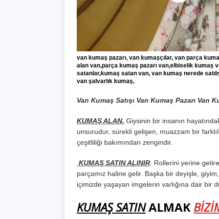
van kumaş pazarı, van kumaşçılar, van parça kuma
alan van,parça kumaş pazarı van,elbiselik kumaş
satanlar,kumaş satan van, van kumaş nerede satılı
van şalvarlık kumaş,
Van
Kumaş Satışı
Van
Kumaş Pazarı
Van
K
KUMAŞ ALAN.
Giysinin bir insanın hayatında
unsurudur, sürekli gelişen, muazzam bir farkl
çeşitliliği bakımından zengindir.
KUMAŞ SATIN ALINIR
. Rollerini yerine getir
parçamız haline gelir. Başka bir deyişle, giyim
içimizde yaşayan imgelerin varlığına dair bir 
KUMAŞ SATIN
ALMAK
BİZİ