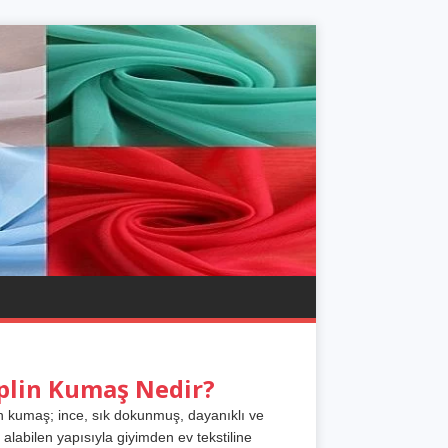
plin Kumaş Nedir?
n kumaş; ince, sık dokunmuş, dayanıklı ve
 alabilen yapısıyla giyimden ev tekstiline