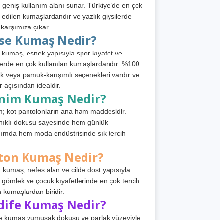
 geniş kullanım alanı sunar. Türkiye’de en çok
h edilen kumaşlardandır ve yazlık giysilerde
 karşımıza çıkar.
rse Kumaş Nedir?
 kumaş, esnek yapısıyla spor kıyafet ve
tlerde en çok kullanılan kumaşlardandır. %100
 veya pamuk-karışımlı seçenekleri vardır ve
r açısından idealdir.
nim Kumaş Nedir?
; kot pantolonların ana ham maddesidir.
ıklı dokusu sayesinde hem günlük
nımda hem moda endüstrisinde sık tercih
ton Kumaş Nedir?
 kumaş, nefes alan ve cilde dost yapısıyla
t, gömlek ve çocuk kıyafetlerinde en çok tercih
n kumaşlardan biridir.
dife Kumaş Nedir?
e kumaş yumuşak dokusu ve parlak yüzeyiyle