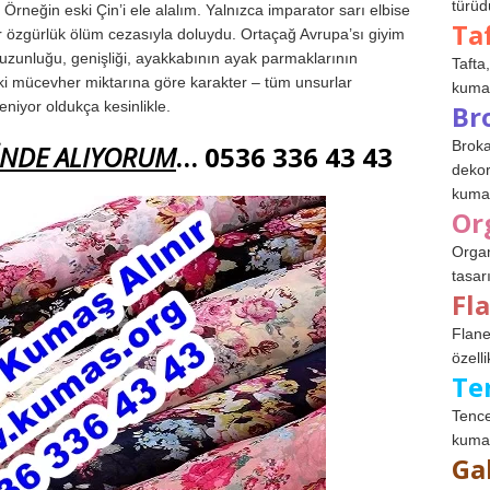
türüdü
u. Örneğin eski Çin’i ele alalım. Yalnızca imparator sarı elbise
Ta
ir özgürlük ölüm cezasıyla doluydu. Ortaçağ Avrupa’sı giyim
in uzunluğu, genişliği, ayakkabının ayak parmaklarının
Tafta,
ndaki mücevher miktarına göre karakter – tüm unsurlar
kumaşl
leniyor oldukça kesinlikle.
Br
Broka
İNDE ALIYORUM
… 0536 336 43 43
dekor
kumaş
Or
Organ
tasar
Fl
Flane
özelli
Te
Tence
kumaş
Ga