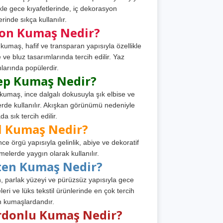
ikle gece kıyafetlerinde, iç dekorasyon
rinde sıkça kullanılır.
fon Kumaş Nedir?
 kumaş, hafif ve transparan yapısıyla özellikle
e ve bluz tasarımlarında tercih edilir. Yaz
larında popülerdir.
ep Kumaş Nedir?
kumaş, ince dalgalı dokusuyla şık elbise ve
erde kullanılır. Akışkan görünümü nedeniyle
a sık tercih edilir.
l Kumaş Nedir?
ince örgü yapısıyla gelinlik, abiye ve dekoratif
melerde yaygın olarak kullanılır.
ten Kumaş Nedir?
, parlak yüzeyi ve pürüzsüz yapısıyla gece
leri ve lüks tekstil ürünlerinde en çok tercih
n kumaşlardandır.
rdonlu Kumaş Nedir?