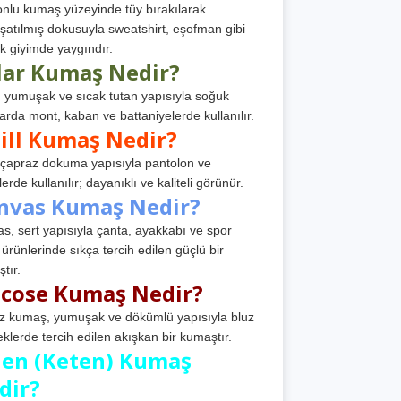
nlu kumaş yüzeyinde tüy bırakılarak
atılmış dokusuyla sweatshirt, eşofman gibi
k giyimde yaygındır.
lar Kumaş Nedir?
, yumuşak ve sıcak tutan yapısıyla soğuk
arda mont, kaban ve battaniyelerde kullanılır.
ill Kumaş Nedir?
, çapraz dokuma yapısıyla pantolon ve
erde kullanılır; dayanıklı ve kaliteli görünür.
nvas Kumaş Nedir?
s, sert yapısıyla çanta, ayakkabı ve spor
 ürünlerinde sıkça tercih edilen güçlü bir
tır.
scose Kumaş Nedir?
z kumaş, yumuşak ve dökümlü yapısıyla bluz
eklerde tercih edilen akışkan bir kumaştır.
nen (Keten) Kumaş
dir?