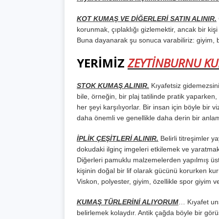
KOT KUMAŞ VE DİĞERLERİ SATIN ALINIR.
korunmak, çıplaklığı gizlemektir, ancak bir kişi
Buna dayanarak şu sonuca varabiliriz: giyim, bi
YERİMİZ
ZEYTİNBURNU KU
STOK KUMAŞ ALINIR.
Kıyafetsiz gidemezsini
bile, örneğin, bir plaj tatilinde pratik yaparke
her şeyi karşılıyorlar. Bir insan için böyle b
daha önemli ve genellikle daha derin bir anlam
İPLİK ÇEŞİTLERİ ALINIR.
Belirli titreşimler y
dokudaki ilginç imgeleri etkilemek ve yaratmak
Diğerleri pamuklu malzemelerden yapılmış üstle
kişinin doğal bir lif olarak gücünü korurken ku
Viskon, polyester, giyim, özellikle spor giyim 
KUMAŞ TÜRLERİNİ ALIYORUM
… Kıyafet uns
belirlemek kolaydır. Antik çağda böyle bir görüş