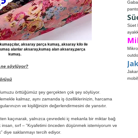
Gabar
panto
Sü
Süet 
ayakk
Mi
umaşçılar, aksaray parça kumaş, aksaray kilo ile
Mikro
umaş alanlar aksaray,kumaş alan aksaray,parça
kumaş.
outdo
Ja
a ne söylüyor?
Jakar
mobil
 görüşü
udumuzu örttüğümüz şey gerçekten çok şey söylüyor.
slemekle kalmaz, aynı zamanda iş özelliklerinizin, harcama
ygularınızın ve kişiliğinizin değerlendirmesini de yansıtır.
kten kaçınarak, yalnızca çevredeki iç mekanla bir miktar bağ
k insan, sırf – “Kıyafetimi önceden düşünmek istemiyorum ve
k” diye saklanmayı tercih ediyor.