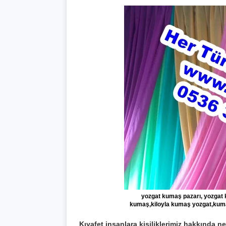
yozgat kumaş pazarı, yozgat k
kumaş,kiloyla kumaş yozgat,kuma
Kıyafet insanlara kişiliklerimiz hakkında ne