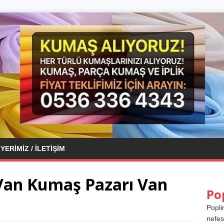
YERIMIZ / İLETIŞIM
Van Kumaş Pazarı Van
Po
Popli
nefes