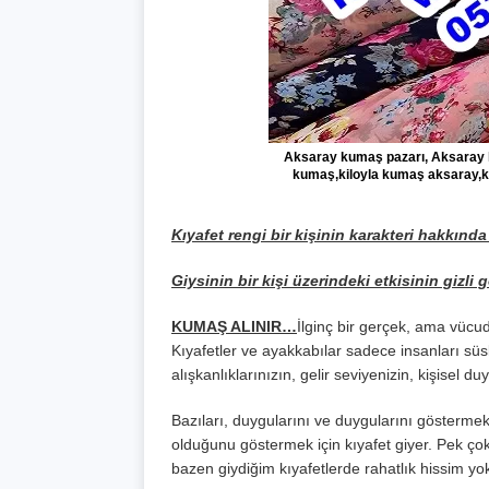
Aksaray kumaş pazarı, Aksaray k
kumaş,kiloyla kumaş aksaray,k
Kıyafet rengi bir kişinin karakteri hakkınd
Giysinin bir kişi üzerindeki etkisinin gizli
KUMAŞ ALINIR…
İlginç bir gerçek, ama vüc
Kıyafetler ve ayakkabılar sadece insanları sü
alışkanlıklarınızın, gelir seviyenizin, kişisel du
Bazıları, duygularını ve duygularını gösterme
olduğunu göstermek için kıyafet giyer. Pek ço
bazen giydiğim kıyafetlerde rahatlık hissim yo