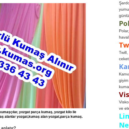
Şardo
yumuş
günlü
Po
Polar
haval
Tw
Twill
ceketl
Ka
Kanva
giyim
kumaş
Vi
Visko
ve et
umaşçılar, yozgat parça kumaş, yozgat kilo ile
Li
ş alanlar yozgat,kumaş alan yozgat,parça kumaş.
Ne
 anlatır?