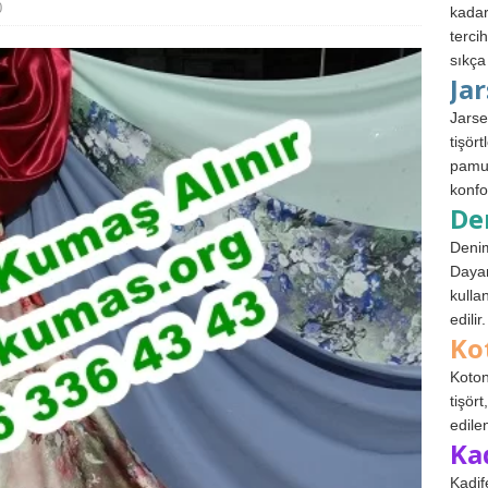
0
kadar
terci
sıkça
Ja
Jarse
tişör
pamuk
konfo
De
Denim
Dayan
kulla
edilir.
Ko
Koton
tişör
edile
Ka
Kadif