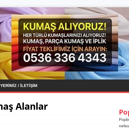
YERIMIZ / İLETIŞIM
aş Alanlar
Po
Popli
nefes