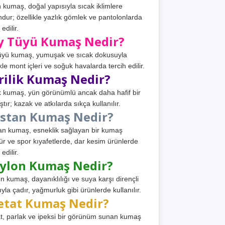
 kumaş, doğal yapısıyla sıcak iklimlere
dur; özellikle yazlık gömlek ve pantolonlarda
 edilir.
y Tüyü Kumaş Nedir?
üyü kumaş, yumuşak ve sıcak dokusuyla
ikle mont içleri ve soğuk havalarda tercih edilir.
rilik Kumaş Nedir?
ik kumaş, yün görünümlü ancak daha hafif bir
tır; kazak ve atkılarda sıkça kullanılır.
astan Kumaş Nedir?
an kumaş, esneklik sağlayan bir kumaş
ür ve spor kıyafetlerde, dar kesim ürünlerde
 edilir.
ylon Kumaş Nedir?
n kumaş, dayanıklılığı ve suya karşı dirençli
ıyla çadır, yağmurluk gibi ürünlerde kullanılır.
etat Kumaş Nedir?
t, parlak ve ipeksi bir görünüm sunan kumaş