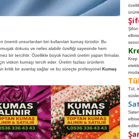
özell
ürünle
Şi
Şifon
elbis
 en önemli unsurlardan biri kullanılan kumaş türüdür. Bu
sezon
Kr
yumuşak dokusu ve nefes alabilir özelliği sayesinde hem
mez bir tercihtir. Özellikle büyük hacimli üretim yapan firmalar,
Krep 
çin viskon kumaşı tercih eder. Üretim fazlası ürünlerin
etekl
an kritik bir avantaj sağlar ve bu süreçte profesyonel
Kumaş
modad
Tü
Tül, 
süsle
Sa
Saten
elbise
edile
Şa