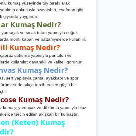
nlu kumaş yüzeyinde tüy bırakılarak
atılmış dokusuyla sweatshirt, eşofman gibi
k giyimde yaygındır.
lar Kumaş Nedir?
, yumuşak ve sıcak tutan yapısıyla soğuk
arda mont, kaban ve battaniyelerde kullanılır.
ill Kumaş Nedir?
, çapraz dokuma yapısıyla pantolon ve
erde kullanılır; dayanıklı ve kaliteli görünür.
nvas Kumaş Nedir?
s, sert yapısıyla çanta, ayakkabı ve spor
 ürünlerinde sıkça tercih edilen güçlü bir
tır.
scose Kumaş Nedir?
z kumaş, yumuşak ve dökümlü yapısıyla bluz
eklerde tercih edilen akışkan bir kumaştır.
nen (Keten) Kumaş
dir?