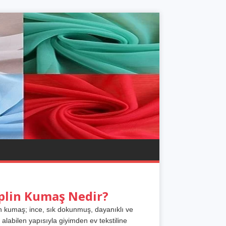
plin Kumaş Nedir?
n kumaş; ince, sık dokunmuş, dayanıklı ve
 alabilen yapısıyla giyimden ev tekstiline