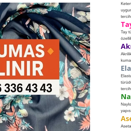
Keten
uygun
tercih
Ta
Tay t
özell
Ak
Akril
kumaş
El
Elast
türüd
tercih
Na
Naylo
yapıs
As
Aseta