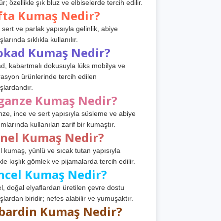
r; özellikle şık bluz ve elbiselerde tercih edilir.
fta Kumaş Nedir?
 sert ve parlak yapısıyla gelinlik, abiye
arında sıklıkla kullanılır.
okad Kumaş Nedir?
d, kabartmalı dokusuyla lüks mobilya ve
asyon ürünlerinde tercih edilen
lardandır.
ganze Kumaş Nedir?
ze, ince ve sert yapısıyla süsleme ve abiye
ımlarında kullanılan zarif bir kumaştır.
anel Kumaş Nedir?
l kumaş, yünlü ve sıcak tutan yapısıyla
kle kışlık gömlek ve pijamalarda tercih edilir.
ncel Kumaş Nedir?
l, doğal elyaflardan üretilen çevre dostu
lardan biridir; nefes alabilir ve yumuşaktır.
bardin Kumaş Nedir?