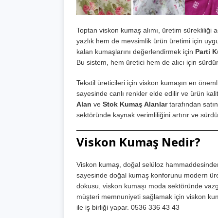
Toptan viskon kumaş alımı, üretim sürekliliği 
yazlık hem de mevsimlik ürün üretimi için uygu
kalan kumaşlarını değerlendirmek için
Parti 
Bu sistem, hem üretici hem de alıcı için sürdürü
Tekstil üreticileri için viskon kumaşın en öneml
sayesinde canlı renkler elde edilir ve ürün kal
Alan
ve
Stok Kumaş Alanlar
tarafından satın
sektöründe kaynak verimliliğini artırır ve sürd
Viskon Kumaş Nedir?
Viskon kumaş, doğal selüloz hammaddesinden üre
sayesinde doğal kumaş konforunu modern üretim 
dokusu, viskon kumaşı moda sektöründe vazgeçi
müşteri memnuniyeti sağlamak için viskon kum
ile iş birliği yapar. 0536 336 43 43