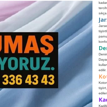
kadar
terci
sıkça
Ja
Jarse
tişör
pamuk
konfo
De
Denim
Dayan
kulla
edilir.
Ko
Koton
tişör
edile
Ka
Kadif