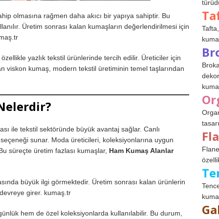
türüdü
Ta
ip olmasına rağmen daha akıcı bir yapıya sahiptir. Bu
llanılır. Üretim sonrası kalan kumaşların değerlendirilmesi için
Tafta,
maş.tr
kumaşl
Br
llikle yazlık tekstil ürünlerinde tercih edilir. Üreticiler için
Broka
 viskon kumaş, modern tekstil üretiminin temel taşlarından
dekor
kumaş
Or
Nelerdir?
Organ
tasar
ı ile tekstil sektöründe büyük avantaj sağlar. Canlı
Fl
 seçeneği sunar. Moda üreticileri, koleksiyonlarına uygun
Flane
. Bu süreçte üretim fazlası kumaşlar,
Ham Kumaş Alanlar
özelli
Te
sında büyük ilgi görmektedir. Üretim sonrası kalan ürünlerin
Tence
devreye girer. kumaş.tr
kumaş
Ga
ünlük hem de özel koleksiyonlarda kullanılabilir. Bu durum,