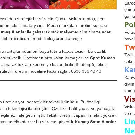
Şardo
yumuş
günlü
açısından stratejik bir süreçtir. Çünkü viskon kumaş, hem
Po
n bir tekstil materyalidir. Moda markaları, üretim sonrası
Kumaş Alanlar
ile çalışarak stok maliyetlerini minimize eder.
Polar
lebilir bir ticaret modeli oluşturur. kumaş.tr
haval
Tw
i avantajlarından biri boya tutma kapasitesidir. Bu özellik
Twill
itesi yükselir. Üretimden arta kalan kumaşlar ise
Spot Kumaş
ceketl
 alınarak tekrar ekonomiye kazandırılır. Bu döngü, tekstil
Ka
ürülebilir üretim modeline katkı sağlar. 0536 336 43 43
Kanva
giyim
kumaş
Vi
tilen yarı sentetik bir tekstil ürünüdür. Bu özelliği
Visko
teknolojisi ile birleştirir. Özellikle hafif yapısı ve yumuşak
ve et
lmez hale getirmiştir. Tekstil üretimi yapan firmalar, yüksek
Li
aşı tercih eder ve bu süreçte güvenilir
Kumaş Satın Alanlar
Ne