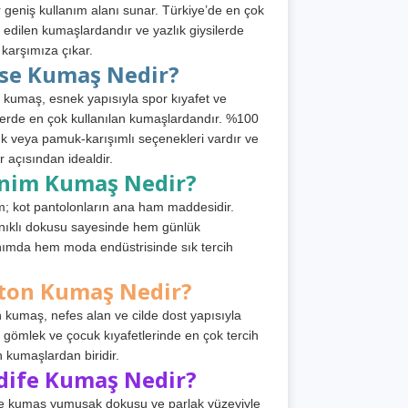
 geniş kullanım alanı sunar. Türkiye’de en çok
h edilen kumaşlardandır ve yazlık giysilerde
 karşımıza çıkar.
rse Kumaş Nedir?
 kumaş, esnek yapısıyla spor kıyafet ve
tlerde en çok kullanılan kumaşlardandır. %100
 veya pamuk-karışımlı seçenekleri vardır ve
r açısından idealdir.
nim Kumaş Nedir?
; kot pantolonların ana ham maddesidir.
ıklı dokusu sayesinde hem günlük
nımda hem moda endüstrisinde sık tercih
ton Kumaş Nedir?
 kumaş, nefes alan ve cilde dost yapısıyla
t, gömlek ve çocuk kıyafetlerinde en çok tercih
n kumaşlardan biridir.
dife Kumaş Nedir?
e kumaş yumuşak dokusu ve parlak yüzeyiyle