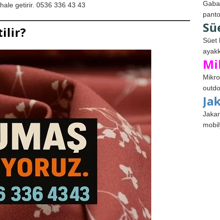
Gabar
hale getirir. 0536 336 43 43
panto
Sü
ilir?
Süet 
ayakk
Mi
Mikro
outdo
Ja
Jakar
mobil