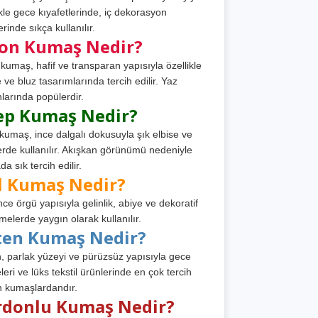
ikle gece kıyafetlerinde, iç dekorasyon
rinde sıkça kullanılır.
fon Kumaş Nedir?
 kumaş, hafif ve transparan yapısıyla özellikle
e ve bluz tasarımlarında tercih edilir. Yaz
larında popülerdir.
ep Kumaş Nedir?
kumaş, ince dalgalı dokusuyla şık elbise ve
erde kullanılır. Akışkan görünümü nedeniyle
a sık tercih edilir.
l Kumaş Nedir?
ince örgü yapısıyla gelinlik, abiye ve dekoratif
melerde yaygın olarak kullanılır.
ten Kumaş Nedir?
, parlak yüzeyi ve pürüzsüz yapısıyla gece
leri ve lüks tekstil ürünlerinde en çok tercih
n kumaşlardandır.
rdonlu Kumaş Nedir?