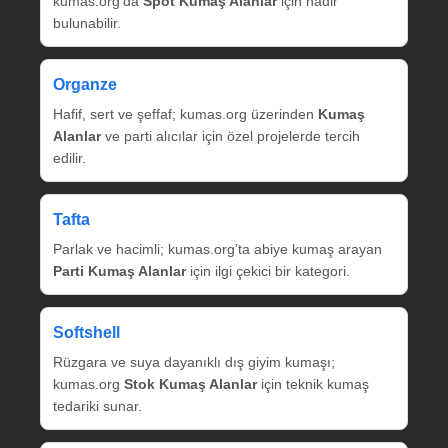
kumas.org’da
Spot Kumaş Alanlar
için nadir
bulunabilir.
Organze
Hafif, sert ve şeffaf; kumas.org üzerinden
Kumaş
Alanlar
ve parti alıcılar için özel projelerde tercih
edilir.
Tafta
Parlak ve hacimli; kumas.org’ta abiye kumaş arayan
Parti Kumaş Alanlar
için ilgi çekici bir kategori.
Softshell
Rüzgara ve suya dayanıklı dış giyim kumaşı;
kumas.org
Stok Kumaş Alanlar
için teknik kumaş
tedariki sunar.