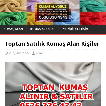
KUMAŞ ALAN
KUMAŞ ALANLAR
YERIMIZ / İLETIŞIM
Toptan Satılık Kumaş Alan Kişiler
26 Şubat 2025
admin