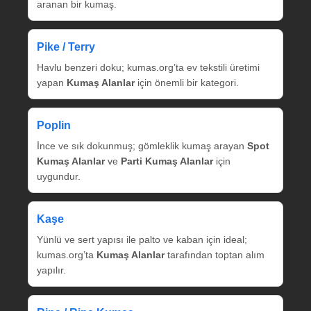
aranan bir kumaş.
Pike / Terry
Havlu benzeri doku; kumas.org’ta ev tekstili üretimi
yapan
Kumaş Alanlar
için önemli bir kategori.
Poplin
İnce ve sık dokunmuş; gömleklik kumaş arayan
Spot
Kumaş Alanlar
ve
Parti Kumaş Alanlar
için
uygundur.
Kaşe
Yünlü ve sert yapısı ile palto ve kaban için ideal;
kumas.org’ta
Kumaş Alanlar
tarafından toptan alım
yapılır.