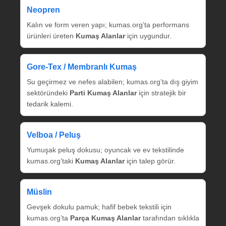
Neopren
Kalın ve form veren yapı; kumas.org’ta performans
ürünleri üreten
Kumaş Alanlar
için uygundur.
Gore‑Tex / Membranlı Kumaş
Su geçirmez ve nefes alabilen; kumas.org’ta dış giyim
sektöründeki
Parti Kumaş Alanlar
için stratejik bir
tedarik kalemi.
Velboa / Peluş
Yumuşak peluş dokusu; oyuncak ve ev tekstilinde
kumas.org’taki
Kumaş Alanlar
için talep görür.
Müslin
Gevşek dokulu pamuk; hafif bebek tekstili için
kumas.org’ta
Parça Kumaş Alanlar
tarafından sıklıkla