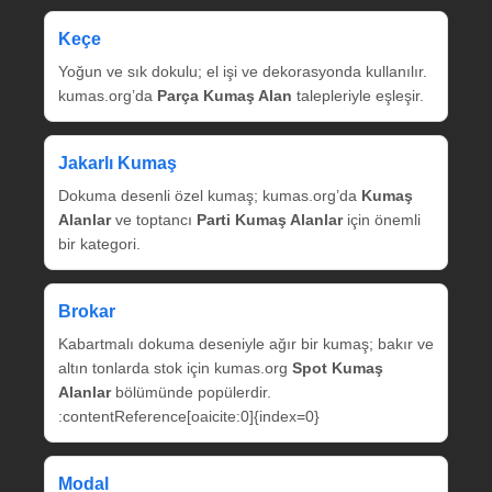
Keçe
Yoğun ve sık dokulu; el işi ve dekorasyonda kullanılır.
kumas.org’da
Parça Kumaş Alan
talepleriyle eşleşir.
Jakarlı Kumaş
Dokuma desenli özel kumaş; kumas.org’da
Kumaş
Alanlar
ve toptancı
Parti Kumaş Alanlar
için önemli
bir kategori.
Brokar
Kabartmalı dokuma deseniyle ağır bir kumaş; bakır ve
altın tonlarda stok için kumas.org
Spot Kumaş
Alanlar
bölümünde popülerdir.
:contentReference[oaicite:0]{index=0}
Modal