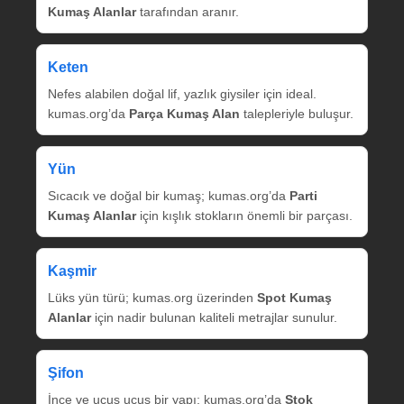
Kumaş Alanlar
tarafından aranır.
Keten
Nefes alabilen doğal lif, yazlık giysiler için ideal.
kumas.org’da
Parça Kumaş Alan
talepleriyle buluşur.
Yün
Sıcacık ve doğal bir kumaş; kumas.org’da
Parti
Kumaş Alanlar
için kışlık stokların önemli bir parçası.
Kaşmir
Lüks yün türü; kumas.org üzerinden
Spot Kumaş
Alanlar
için nadir bulunan kaliteli metrajlar sunulur.
Şifon
İnce ve uçuş uçuş bir yapı; kumas.org’da
Stok