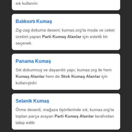
sık kullanılır.
Balıksırtı Kumaş
Zig‑zag dokuma deseni; kumas.org’ta moda ve ceket
üretimi yapan
Parti Kumaş Alanlar
için estetik bir
seçenek.
Panama Kumaş
Sık dokunmuş ve dayanıklı yapı; kumas.org ile hem
Kumaş Alanlar
hem de
Stok Kumaş Alanlar
için
kullanışlıdır.
Selanik Kumaş
Örme desenli, mağaza tişörtlerinde sık; kumas.org’ta
toptan parça arayan
Parti Kumaş Alanlar
tarafından
talep edilir.