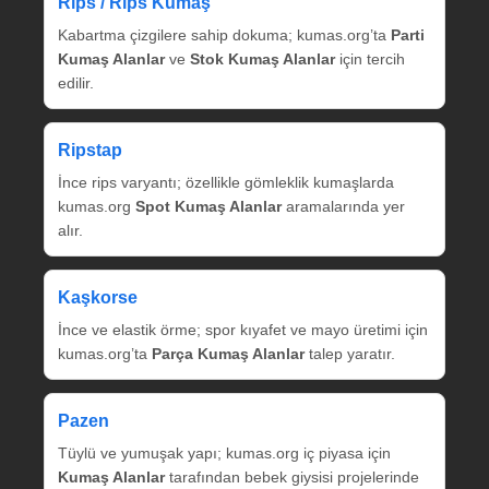
Rips / Rips Kumaş
Kabartma çizgilere sahip dokuma; kumas.org’ta
Parti
Kumaş Alanlar
ve
Stok Kumaş Alanlar
için tercih
edilir.
Ripstap
İnce rips varyantı; özellikle gömleklik kumaşlarda
kumas.org
Spot Kumaş Alanlar
aramalarında yer
alır.
Kaşkorse
İnce ve elastik örme; spor kıyafet ve mayo üretimi için
kumas.org’ta
Parça Kumaş Alanlar
talep yaratır.
Pazen
Tüylü ve yumuşak yapı; kumas.org iç piyasa için
Kumaş Alanlar
tarafından bebek giysisi projelerinde