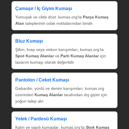
Çamaşır / İç Giyim Kumaşı
Yumuşak ve cilde dost; kumas.org’ta
Parça Kumaş
Alan
taleplerinin odak noktalarından biridir.
Bluz Kumaşı
Şifon, krep veya viskon karışımları; kumas.org’ta
Spot Kumaş Alanlar
ve
Parti Kumaş Alanlar
için
tasarım kumaşı olarak değerlidir.
Pantolon / Ceket Kumaşı
Gabardin, yünlü ve denim karışımları; kumas.org
üzerinden
Kumaş Alanlar
tarafından dış giyim için
yoğun talep alır.
Yelek / Pardesü Kumaşı
Kalın ve yapılı kumaşlar; kumas.org’ta
Stok Kumaş