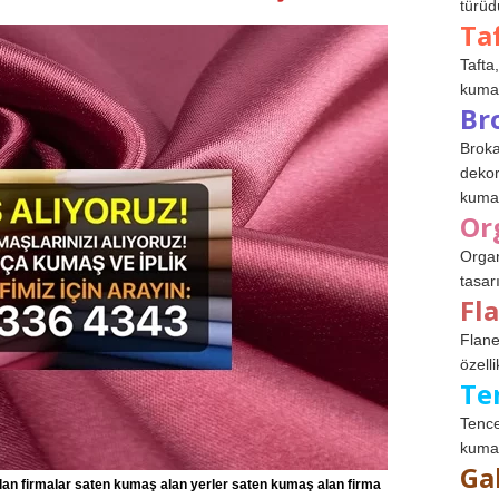
türüdü
Ta
Tafta,
kumaşl
Br
Broka
dekor
kumaş
Or
Organ
tasar
Fl
Flane
özelli
Te
Tence
kumaş
Ga
lan firmalar saten kumaş alan yerler saten kumaş alan firma