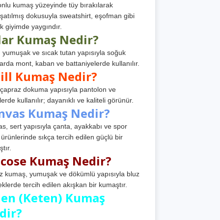
nlu kumaş yüzeyinde tüy bırakılarak
atılmış dokusuyla sweatshirt, eşofman gibi
k giyimde yaygındır.
lar Kumaş Nedir?
, yumuşak ve sıcak tutan yapısıyla soğuk
arda mont, kaban ve battaniyelerde kullanılır.
ill Kumaş Nedir?
, çapraz dokuma yapısıyla pantolon ve
erde kullanılır; dayanıklı ve kaliteli görünür.
nvas Kumaş Nedir?
s, sert yapısıyla çanta, ayakkabı ve spor
 ürünlerinde sıkça tercih edilen güçlü bir
tır.
scose Kumaş Nedir?
z kumaş, yumuşak ve dökümlü yapısıyla bluz
eklerde tercih edilen akışkan bir kumaştır.
nen (Keten) Kumaş
dir?