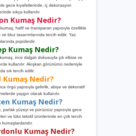
ikle gece kıyafetlerinde, iç dekorasyon
rinde sıkça kullanılır.
fon Kumaş Nedir?
 kumaş, hafif ve transparan yapısıyla özellikle
e ve bluz tasarımlarında tercih edilir. Yaz
larında popülerdir.
ep Kumaş Nedir?
kumaş, ince dalgalı dokusuyla şık elbise ve
erde kullanılır. Akışkan görünümü nedeniyle
a sık tercih edilir.
l Kumaş Nedir?
ince örgü yapısıyla gelinlik, abiye ve dekoratif
melerde yaygın olarak kullanılır.
ten Kumaş Nedir?
, parlak yüzeyi ve pürüzsüz yapısıyla gece
leri ve lüks tekstil ürünlerinde en çok tercih
n kumaşlardandır.
rdonlu Kumaş Nedir?