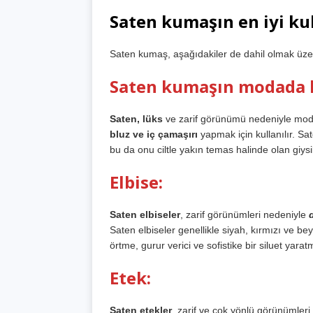
Saten kumaşın en iyi ku
Saten kumaş, aşağıdakiler de dahil olmak üzere f
Saten kumaşın modada k
Saten, lüks
ve zarif görünümü nedeniyle modad
bluz ve iç çamaşırı
yapmak için kullanılır. Sa
bu da onu ciltle yakın temas halinde olan giysile
Elbise:
Saten elbiseler
, zarif görünümleri nedeniyle
Saten elbiseler genellikle siyah, kırmızı ve be
örtme, gurur verici ve sofistike bir siluet yaratm
Etek:
Saten etekler
, zarif ve çok yönlü görünümleri