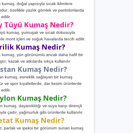
 kumaş, doğal yapısıyla sıcak iklimlere
dur; özellikle yazlık gömlek ve pantolonlarda
 edilir.
y Tüyü Kumaş Nedir?
üyü kumaş, yumuşak ve sıcak dokusuyla
ikle mont içleri ve soğuk havalarda tercih edilir.
rilik Kumaş Nedir?
ik kumaş, yün görünümlü ancak daha hafif bir
tır; kazak ve atkılarda sıkça kullanılır.
astan Kumaş Nedir?
an kumaş, esneklik sağlayan bir kumaş
ür ve spor kıyafetlerde, dar kesim ürünlerde
 edilir.
ylon Kumaş Nedir?
n kumaş, dayanıklılığı ve suya karşı dirençli
ıyla çadır, yağmurluk gibi ürünlerde kullanılır.
etat Kumaş Nedir?
t, parlak ve ipeksi bir görünüm sunan kumaş