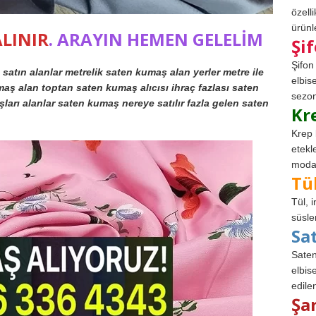
özell
ürünle
LINIR
. ARAYIN HEMEN GELELİM
Şi
Şifon
satın alanlar metrelik saten kumaş alan yerler metre ile
elbis
aş alan toptan saten kumaş alıcısı ihraç fazlası saten
sezon
ları alanlar saten kumaş nereye satılır fazla gelen saten
Kr
Krep 
etekl
modad
Tü
Tül, 
süsle
Sa
Saten
elbise
edile
Şa