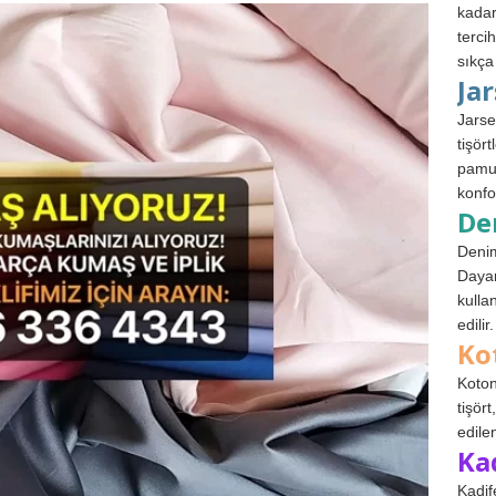
kadar
terci
sıkça
Ja
Jarse
tişör
pamuk
konfo
De
Denim
Dayan
kulla
edilir.
Ko
Koton
tişör
edile
Ka
Kadif