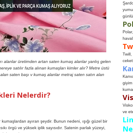
Şardo
yumuş
günlü
Po
Polar
haval
Tw
Twill
ceketl
 alanlar üretimden artan saten kumaş alanlar yanlış gelen
Ka
ereye satılır fazla alınan kumaşları kimler alır? Metre üstü
alan saten başı v kumaş alanlar metraj saten satın alan
Kanva
giyim
kumaş
kleri Nelerdir?
Vi
Visko
ve et
Li
 kumaşlardan ayıran şeydir. Bunun nedeni, ışığı güzel bir
Ne
ıkı örgü ve yüksek iplik sayısıdır. Satenin parlak yüzeyi,