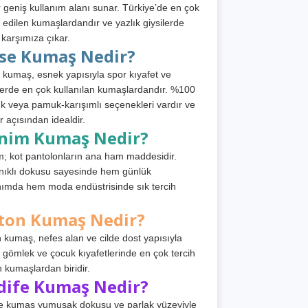
 geniş kullanım alanı sunar. Türkiye’de en çok
h edilen kumaşlardandır ve yazlık giysilerde
 karşımıza çıkar.
rse Kumaş Nedir?
 kumaş, esnek yapısıyla spor kıyafet ve
tlerde en çok kullanılan kumaşlardandır. %100
 veya pamuk-karışımlı seçenekleri vardır ve
r açısından idealdir.
nim Kumaş Nedir?
; kot pantolonların ana ham maddesidir.
ıklı dokusu sayesinde hem günlük
nımda hem moda endüstrisinde sık tercih
ton Kumaş Nedir?
 kumaş, nefes alan ve cilde dost yapısıyla
t, gömlek ve çocuk kıyafetlerinde en çok tercih
n kumaşlardan biridir.
dife Kumaş Nedir?
e kumaş yumuşak dokusu ve parlak yüzeyiyle