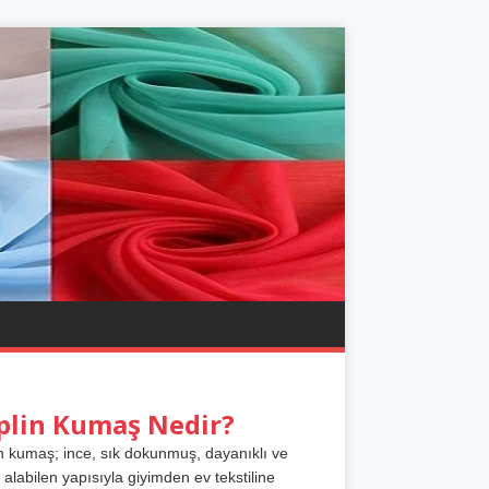
plin Kumaş Nedir?
n kumaş; ince, sık dokunmuş, dayanıklı ve
 alabilen yapısıyla giyimden ev tekstiline