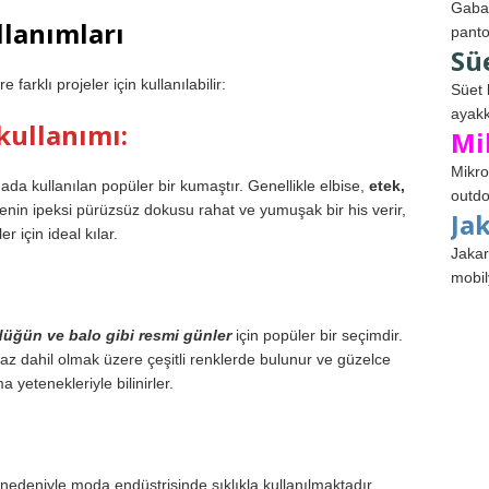
Gabar
llanımları
panto
Sü
arklı projeler için kullanılabilir:
Süet 
ayakk
ullanımı:
Mi
Mikro
a kullanılan popüler bir kumaştır. Genellikle elbise,
etek,
outdo
tenin ipeksi pürüzsüz dokusu rahat ve yumuşak bir his verir,
Ja
r için ideal kılar.
Jakar
mobil
düğün ve balo gibi resmi günler
için popüler bir seçimdir.
yaz dahil olmak üzere çeşitli renklerde bulunur ve güzelce
a yetenekleriyle bilinirler.
 nedeniyle moda endüstrisinde sıklıkla kullanılmaktadır.