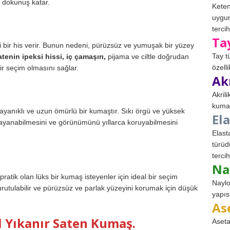
 dokunuş katar.
Keten
uygun
tercih
Ta
i bir his verir. Bunun nedeni, pürüzsüz ve yumuşak bir yüzey
Tay t
tenin ipeksi hissi, iç çamaşırı,
pijama ve ciltle doğrudan
özell
ir seçim olmasını sağlar.
Ak
Akril
kumaş
anıklı ve uzun ömürlü bir kumaştır. Sıkı örgü ve yüksek
El
ayanabilmesini ve görünümünü yıllarca koruyabilmesini
Elast
türüd
tercih
Na
ratik olan lüks bir kumaş isteyenler için ideal bir seçim
Naylo
kurutulabilir ve pürüzsüz ve parlak yüzeyini korumak için düşük
yapıs
As
l Yıkanır Saten Kumaş.
Aseta