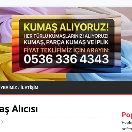
YERIMIZ / İLETIŞIM
 Alıcısı
Po
0
Popli
nefes