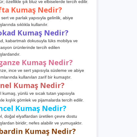
r; özellikle şık bluz ve elbiselerde tercih edilir.
fta Kumaş Nedir?
 sert ve parlak yapısıyla gelinlik, abiye
arında sıklıkla kullanılır.
okad Kumaş Nedir?
d, kabartmalı dokusuyla lüks mobilya ve
asyon ürünlerinde tercih edilen
lardandır.
ganze Kumaş Nedir?
ze, ince ve sert yapısıyla süsleme ve abiye
ımlarında kullanılan zarif bir kumaştır.
anel Kumaş Nedir?
l kumaş, yünlü ve sıcak tutan yapısıyla
kle kışlık gömlek ve pijamalarda tercih edilir.
ncel Kumaş Nedir?
l, doğal elyaflardan üretilen çevre dostu
lardan biridir; nefes alabilir ve yumuşaktır.
bardin Kumaş Nedir?