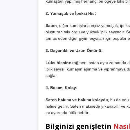
kumaştan yapılmış herhangi bir öğeye lüks bir
2. Yumuşak ve İpeksi His:
Saten
, diğer kumaşlarla eşsiz yumuşak, ipeks
oluşturan sıkı örgü ve yüksek iplik sayısıdır.
Sa
temas eden diğer giyim eşyaları için popüler b
3. Dayanıklı ve Uzun Ömürlü:
Lüks hissine
rağmen, saten aynı zamanda day
iplik sayısı, kumaşın aşınma ve yıpranmaya d
sağlar.
4. Bakımı Kolay:
Saten bakımı ve bakımı kolaydır,
bu da onu p
haline getirir. Saten makinede yıkanabilir ve 
ısı ayarında ütülenebilir.
Bilginizi genişletin
Nası