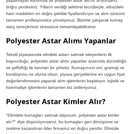
yaşatmayan kurumsal bir polyester astar alıcısı arıyorsanız
doğru yerdesiniz. Yılların verdiği sektörel tecrübeyle, elinizdeki
ham maddeleri en doğru şekilde fiyatlandırıyor ve alım sürecini
tamamen profesyonelce yönetiyoruz. Bizimle çalışarak kumaş
satış süreçlerinizi stressizce tamamlayabilirsiniz.
Polyester Astar Alımı Yapanlar
Tekstil piyasasında elindeki astarı satmak isteyenlerin ilk
başvurduğu, polyester astar alımı yapanlar arasında dürüstlüğü
ve şeffaflığı ile tanınan bir şirketiz. Kumaşınızın eni, gramajı ve
kondisyonu ne olursa olsun, piyasa gerçeklerine en uygun fiyat
değerlendirmesini yaparak alım işlemlerini başlatıyor, lojistik ve
hammaliye işlemlerini tamamen biz üstleniyoruz.
Polyester Astar Kimler Alır?
“Elimdeki kumaşları satmak istiyorum, polyester astar kimler
alır?” diye düşünüyorsanız, bu kumaşları geri dönüşüme ve
üretime kazandıran lider firmamız en doğru yanıttır. Elinizde