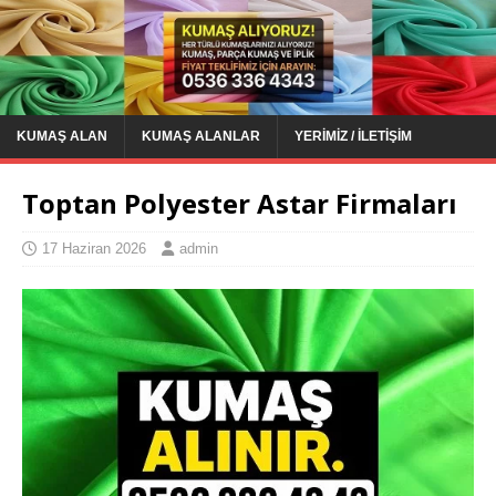
KUMAŞ ALAN
KUMAŞ ALANLAR
YERIMIZ / İLETIŞIM
Toptan Polyester Astar Firmaları
17 Haziran 2026
admin