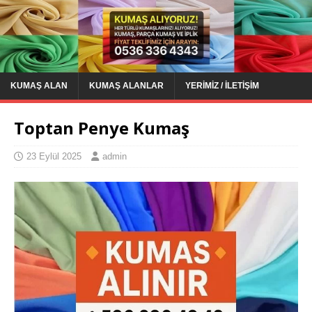
KUMAŞ ALAN
KUMAŞ ALANLAR
YERIMIZ / İLETIŞIM
Toptan Penye Kumaş
23 Eylül 2025
admin