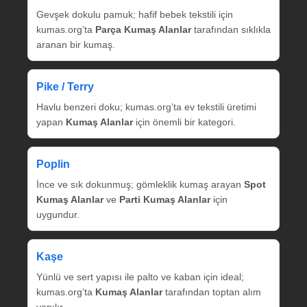
Gevşek dokulu pamuk; hafif bebek tekstili için
kumas.org’ta
Parça Kumaş Alanlar
tarafından sıklıkla
aranan bir kumaş.
Pike / Terry
Havlu benzeri doku; kumas.org’ta ev tekstili üretimi
yapan
Kumaş Alanlar
için önemli bir kategori.
Poplin
İnce ve sık dokunmuş; gömleklik kumaş arayan
Spot
Kumaş Alanlar
ve
Parti Kumaş Alanlar
için
uygundur.
Kaşe
Yünlü ve sert yapısı ile palto ve kaban için ideal;
kumas.org’ta
Kumaş Alanlar
tarafından toptan alım
yapılır.