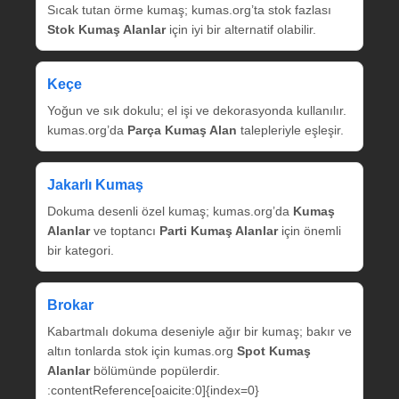
Sıcak tutan örme kumaş; kumas.org’ta stok fazlası
Stok Kumaş Alanlar
için iyi bir alternatif olabilir.
Keçe
Yoğun ve sık dokulu; el işi ve dekorasyonda kullanılır.
kumas.org’da
Parça Kumaş Alan
talepleriyle eşleşir.
Jakarlı Kumaş
Dokuma desenli özel kumaş; kumas.org’da
Kumaş
Alanlar
ve toptancı
Parti Kumaş Alanlar
için önemli
bir kategori.
Brokar
Kabartmalı dokuma deseniyle ağır bir kumaş; bakır ve
altın tonlarda stok için kumas.org
Spot Kumaş
Alanlar
bölümünde popülerdir.
:contentReference[oaicite:0]{index=0}