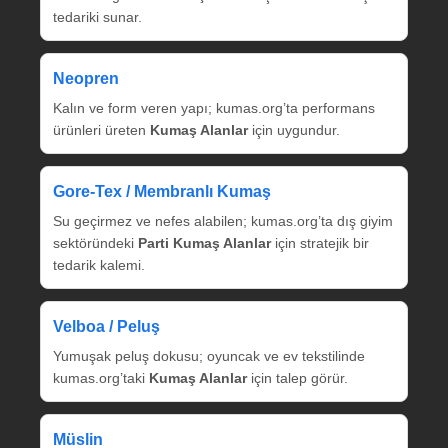
tedariki sunar.
Neopren
Kalın ve form veren yapı; kumas.org’ta performans
ürünleri üreten
Kumaş Alanlar
için uygundur.
Gore‑Tex / Membranlı Kumaş
Su geçirmez ve nefes alabilen; kumas.org’ta dış giyim
sektöründeki
Parti Kumaş Alanlar
için stratejik bir
tedarik kalemi.
Velboa / Peluş
Yumuşak peluş dokusu; oyuncak ve ev tekstilinde
kumas.org’taki
Kumaş Alanlar
için talep görür.
Müslin