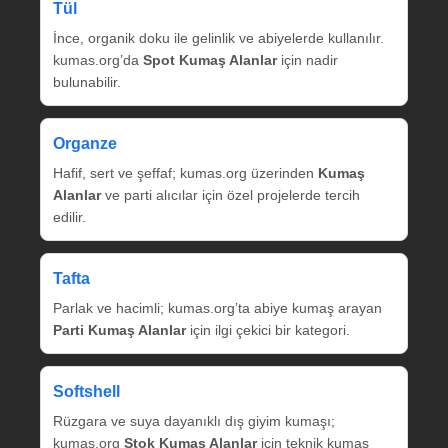
Tül
İnce, organik doku ile gelinlik ve abiyelerde kullanılır.
kumas.org’da
Spot Kumaş Alanlar
için nadir
bulunabilir.
Organze
Hafif, sert ve şeffaf; kumas.org üzerinden
Kumaş
Alanlar
ve parti alıcılar için özel projelerde tercih
edilir.
Tafta
Parlak ve hacimli; kumas.org’ta abiye kumaş arayan
Parti Kumaş Alanlar
için ilgi çekici bir kategori.
Softshell
Rüzgara ve suya dayanıklı dış giyim kumaşı;
kumas.org
Stok Kumaş Alanlar
için teknik kumaş