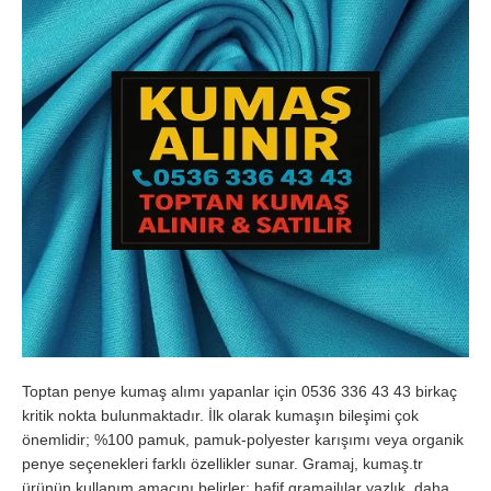
Toptan penye kumaş alımı yapanlar için 0536 336 43 43 birkaç
kritik nokta bulunmaktadır. İlk olarak kumaşın bileşimi çok
önemlidir; %100 pamuk, pamuk-polyester karışımı veya organik
penye seçenekleri farklı özellikler sunar. Gramaj, kumaş.tr
ürünün kullanım amacını belirler; hafif gramajlılar yazlık, daha