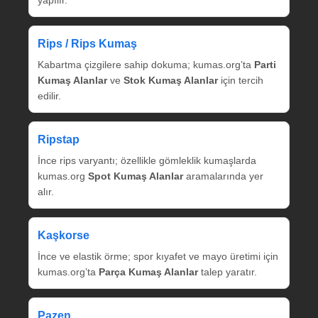
Rips / Rips Kumaş
Kabartma çizgilere sahip dokuma; kumas.org’ta
Parti
Kumaş Alanlar
ve
Stok Kumaş Alanlar
için tercih
edilir.
Ripstap
İnce rips varyantı; özellikle gömleklik kumaşlarda
kumas.org
Spot Kumaş Alanlar
aramalarında yer
alır.
Kaşkorse
İnce ve elastik örme; spor kıyafet ve mayo üretimi için
kumas.org’ta
Parça Kumaş Alanlar
talep yaratır.
Pazen