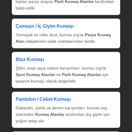
toptan parça arayan
Parti Kumaş Alanlar
tarafından
talep edilir.
Çamaşır / İç Giyim Kumaşı
Yumuşak ve cilde dost; kumas.org’ta
Parça Kumaş
Alan
taleplerinin odak noktalarından biridir.
Bluz Kumaşı
Şifon, krep veya viskon karışımları; kumas.org’ta
Spot Kumaş Alanlar
ve
Parti Kumaş Alanlar
için
tasarım kumaşı olarak değerlidir.
Pantolon / Ceket Kumaşı
Gabardin, yünlü ve denim karışımları; kumas.org
üzerinden
Kumaş Alanlar
tarafından dış giyim için
yoğun talep alır.