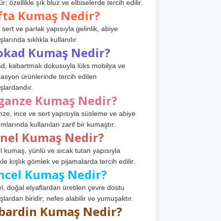
r; özellikle şık bluz ve elbiselerde tercih edilir.
fta Kumaş Nedir?
 sert ve parlak yapısıyla gelinlik, abiye
arında sıklıkla kullanılır.
okad Kumaş Nedir?
d, kabartmalı dokusuyla lüks mobilya ve
asyon ürünlerinde tercih edilen
lardandır.
ganze Kumaş Nedir?
ze, ince ve sert yapısıyla süsleme ve abiye
ımlarında kullanılan zarif bir kumaştır.
anel Kumaş Nedir?
l kumaş, yünlü ve sıcak tutan yapısıyla
kle kışlık gömlek ve pijamalarda tercih edilir.
ncel Kumaş Nedir?
l, doğal elyaflardan üretilen çevre dostu
lardan biridir; nefes alabilir ve yumuşaktır.
bardin Kumaş Nedir?