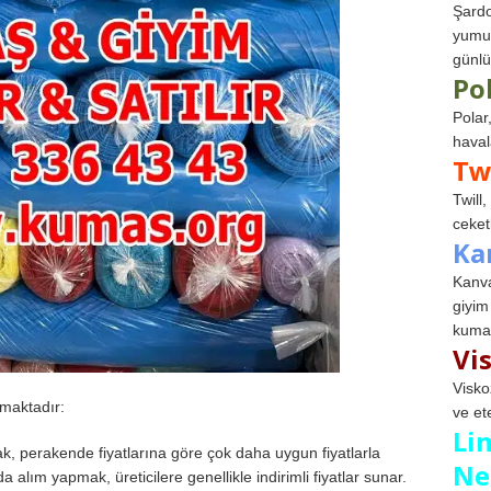
Şardo
yumuş
günlü
Po
Polar
haval
Tw
Twill
ceketl
Ka
Kanva
giyim
kumaş
Vi
Visko
maktadır:
ve et
Li
, perakende fiyatlarına göre çok daha uygun fiyatlarla
Ne
a alım yapmak, üreticilere genellikle indirimli fiyatlar sunar.