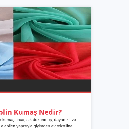
plin Kumaş Nedir?
n kumaş; ince, sık dokunmuş, dayanıklı ve
 alabilen yapısıyla giyimden ev tekstiline