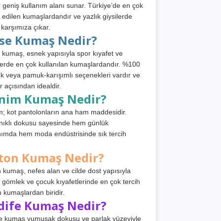
 geniş kullanım alanı sunar. Türkiye’de en çok
h edilen kumaşlardandır ve yazlık giysilerde
 karşımıza çıkar.
rse Kumaş Nedir?
 kumaş, esnek yapısıyla spor kıyafet ve
tlerde en çok kullanılan kumaşlardandır. %100
 veya pamuk-karışımlı seçenekleri vardır ve
r açısından idealdir.
nim Kumaş Nedir?
; kot pantolonların ana ham maddesidir.
ıklı dokusu sayesinde hem günlük
nımda hem moda endüstrisinde sık tercih
ton Kumaş Nedir?
 kumaş, nefes alan ve cilde dost yapısıyla
t, gömlek ve çocuk kıyafetlerinde en çok tercih
n kumaşlardan biridir.
dife Kumaş Nedir?
e kumaş yumuşak dokusu ve parlak yüzeyiyle