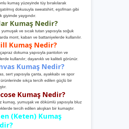
nlu kumaş yüzeyinde tüy bırakılarak
atılmış dokusuyla sweatshirt, eşofman gibi
k giyimde yaygındır.
lar Kumaş Nedir?
, yumuşak ve sıcak tutan yapısıyla soğuk
arda mont, kaban ve battaniyelerde kullanılır.
ill Kumaş Nedir?
, çapraz dokuma yapısıyla pantolon ve
erde kullanılır; dayanıklı ve kaliteli görünür.
nvas Kumaş Nedir?
s, sert yapısıyla çanta, ayakkabı ve spor
 ürünlerinde sıkça tercih edilen güçlü bir
tır.
scose Kumaş Nedir?
z kumaş, yumuşak ve dökümlü yapısıyla bluz
eklerde tercih edilen akışkan bir kumaştır.
nen (Keten) Kumaş
dir?