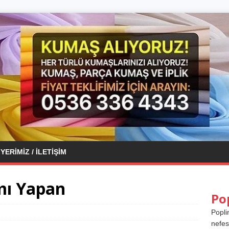
YERIMIZ / İLETIŞIM
mı Yapan
Po
Popli
nefes