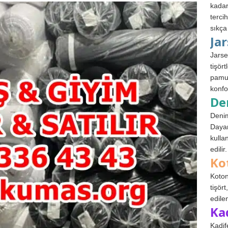
kadar
terci
sıkça
Ja
Jarse
tişör
pamuk
konfo
De
Denim
Dayan
kulla
edilir.
Ko
Koton
tişör
edile
Ka
Kadif