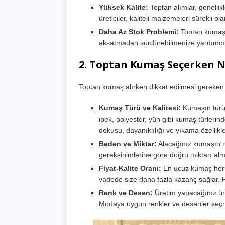
Yüksek Kalite:
Toptan alımlar, genellik
üreticiler, kaliteli malzemeleri sürekli o
Daha Az Stok Problemi:
Toptan kumaş a
aksatmadan sürdürebilmenize yardımcı 
2.
Toptan Kumaş Seçerken Ne
Toptan kumaş alırken dikkat edilmesi gereken 
Kumaş Türü ve Kalitesi:
Kumaşın türü,
ipek, polyester, yün gibi kumaş türlerin
dokusu, dayanıklılığı ve yıkama özellikle
Beden ve Miktar:
Alacağınız kumaşın m
gereksinimlerine göre doğru miktarı alm
Fiyat-Kalite Oranı:
En ucuz kumaş her z
vadede size daha fazla kazanç sağlar. Fi
Renk ve Desen:
Üretim yapacağınız ür
Modaya uygun renkler ve desenler seçme