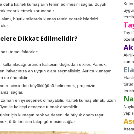
Keten
le daha kaliteli kumaşların temin edilmesini sağlar. Büyük
uygun
larak tedarik etmek zorundadır.
tercih
lımı, büyük miktarda kumaş temin ederek işlerinizi
Ta
olur.
Tay t
lere Dikkat Edilmelidir?
özell
Ak
bazı temel faktörler:
Akril
kumaş
 kullanılacağı ürünün kalitesini doğrudan etkiler. Pamuk,
El
den ihtiyacınıza en uygun olanı seçmelisiniz. Ayrıca kumaşın
ri de önemlidir.
Elast
türüd
etre cinsinden büyüklüğünü belirlemek, projenizin
tercih
anızı sağlar.
Na
aman en iyi seçenek olmayabilir. Kaliteli kumaş almak, uzun
Naylo
yat ile kaliteyi dengede tutmak önemlidir.
yapıs
ünler için kumaşın renk ve deseni de büyük önem taşır.
As
k, ürünlerinizin talep görmesini sağlar.
Aseta