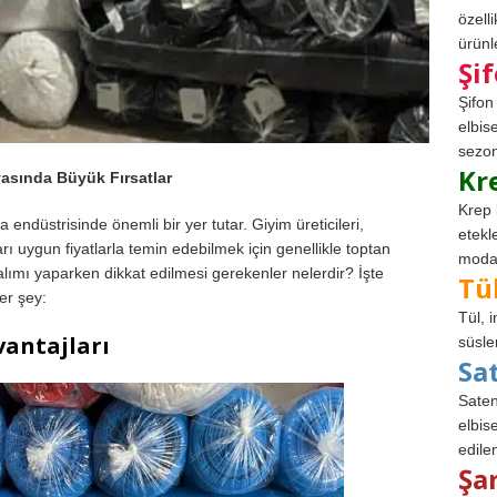
özell
ürünle
Şi
Şifon
elbis
sezon
Kr
asında Büyük Fırsatlar
Krep 
a endüstrisinde önemli bir yer tutar. Giyim üreticileri,
etekl
ları uygun fiyatlarla temin edebilmek için genellikle toptan
modad
lımı yaparken dikkat edilmesi gerekenler nelerdir? İşte
Tü
er şey:
Tül, 
antajları
süsle
Sa
Saten
elbise
edile
Şa