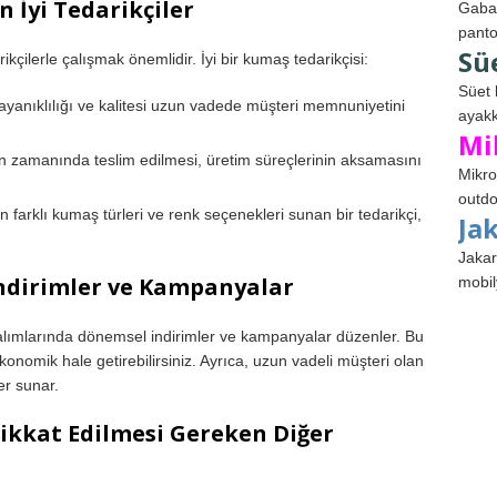
 İyi Tedarikçiler
Gabar
panto
Sü
ikçilerle çalışmak önemlidir. İyi bir kumaş tedarikçisi:
Süet 
yanıklılığı ve kalitesi uzun vadede müşteri memnuniyetini
ayakk
Mi
 zamanında teslim edilmesi, üretim süreçlerinin aksamasını
Mikro
outdo
 farklı kumaş türleri ve renk seçenekleri sunan bir tedarikçi,
Ja
Jakar
ndirimler ve Kampanyalar
mobil
ş alımlarında dönemsel indirimler ve kampanyalar düzenler. Bu
konomik hale getirebilirsiniz. Ayrıca, uzun vadeli müşteri olan
ler sunar.
kkat Edilmesi Gereken Diğer