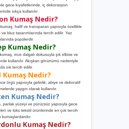
ikle gece kıyafetlerinde, iç dekorasyon
rinde sıkça kullanılır.
fon Kumaş Nedir?
 kumaş, hafif ve transparan yapısıyla özellikle
e ve bluz tasarımlarında tercih edilir. Yaz
larında popülerdir.
ep Kumaş Nedir?
kumaş, ince dalgalı dokusuyla şık elbise ve
erde kullanılır. Akışkan görünümü nedeniyle
a sık tercih edilir.
l Kumaş Nedir?
ince örgü yapısıyla gelinlik, abiye ve dekoratif
melerde yaygın olarak kullanılır.
ten Kumaş Nedir?
, parlak yüzeyi ve pürüzsüz yapısıyla gece
leri ve lüks tekstil ürünlerinde en çok tercih
n kumaşlardandır.
rdonlu Kumaş Nedir?