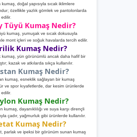
 kumaş, doğal yapısıyla sıcak iklimlere
dur; özellikle yazlık gömlek ve pantolonlarda
 edilir.
y Tüyü Kumaş Nedir?
üyü kumaş, yumuşak ve sıcak dokusuyla
ikle mont içleri ve soğuk havalarda tercih edilir.
rilik Kumaş Nedir?
ik kumaş, yün görünümlü ancak daha hafif bir
tır; kazak ve atkılarda sıkça kullanılır.
astan Kumaş Nedir?
an kumaş, esneklik sağlayan bir kumaş
ür ve spor kıyafetlerde, dar kesim ürünlerde
 edilir.
ylon Kumaş Nedir?
n kumaş, dayanıklılığı ve suya karşı dirençli
ıyla çadır, yağmurluk gibi ürünlerde kullanılır.
etat Kumaş Nedir?
t, parlak ve ipeksi bir görünüm sunan kumaş