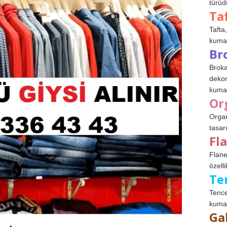
türüdü
Ta
Tafta,
kumaşl
Br
Broka
dekor
kumaş
Or
Organ
tasar
Fl
Flane
özelli
Te
Tence
kumaş
Ga