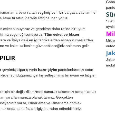
Gabar
panto
Sü
ısmarlama veya raftan seçilmiş yeni bir parçaya yapılan her
de etme fırsatını garanti ettiğine inanıyoruz.
Süet 
ayakk
zır ceket sunuyoruz ve gerekirse daha rafine bir uyum
Mi
aptırma seçeneği sunuyoruz.
Tüm ceket ve blazer
ltere ve İtalya’daki en iyi fabrikalardan alınan kumaşlardan
Mikro
ine ve kalıcı kalitesine güvenebileceğiniz anlamına gelir.
outdo
Ja
PILIR
Jakar
mobil
r çevrimiçi sipariş verin
hazır giyim
pantolonlarımızı satın
şiklikler sunduğumuz için kişiselleştirilmiş bir uyum ve bitişten
 için bir değişiklik hizmeti sunarak takımınızı tamamlamak
an yararlanmanıza olanak tanırız. Gerçekten
iye ihtiyacınız varsa, ısmarlama ve ısmarlama gömlek
hakkında daha fazla bilgiyi buradan edinebilirsiniz.