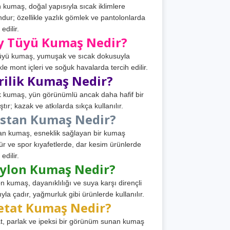
 kumaş, doğal yapısıyla sıcak iklimlere
dur; özellikle yazlık gömlek ve pantolonlarda
 edilir.
y Tüyü Kumaş Nedir?
üyü kumaş, yumuşak ve sıcak dokusuyla
ikle mont içleri ve soğuk havalarda tercih edilir.
rilik Kumaş Nedir?
ik kumaş, yün görünümlü ancak daha hafif bir
tır; kazak ve atkılarda sıkça kullanılır.
astan Kumaş Nedir?
an kumaş, esneklik sağlayan bir kumaş
ür ve spor kıyafetlerde, dar kesim ürünlerde
 edilir.
ylon Kumaş Nedir?
n kumaş, dayanıklılığı ve suya karşı dirençli
ıyla çadır, yağmurluk gibi ürünlerde kullanılır.
etat Kumaş Nedir?
t, parlak ve ipeksi bir görünüm sunan kumaş