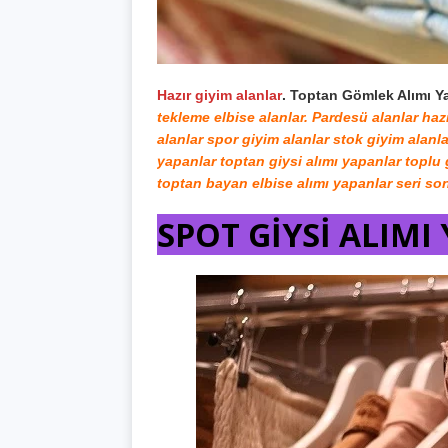
Hazır giyim alanlar
. Toptan Gömlek Alımı Ya
tekleme elbise alanlar. Pardesü alanlar haz
alanlar spor giyim alanlar stok giyim alanlar
yapanlar toptan giysi alımı yapanlar toplu 
toptan bayan elbise alımı yapanlar seri son
SPOT GİYSİ ALIMI 