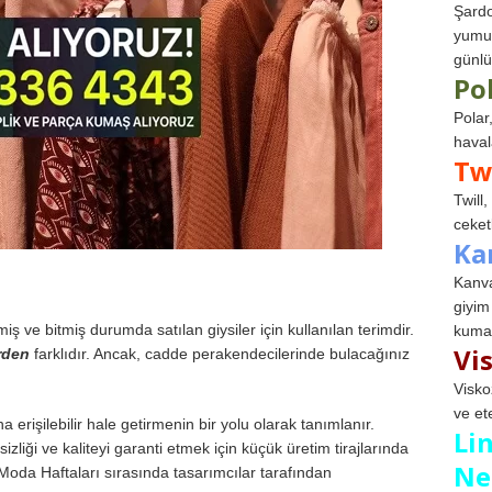
Şardo
yumuş
günlü
Po
Polar
haval
Tw
Twill
ceketl
Ka
Kanva
giyim
iş ve bitmiş durumda satılan giysiler için kullanılan terimdir.
kumaş
Vi
rden
farklıdır. Ancak, cadde perakendecilerinde bulacağınız
Visko
ve et
erişilebilir hale getirmenin bir yolu olarak tanımlanır.
Li
izliği ve kaliteyi garanti etmek için küçük üretim tirajlarında
Ne
Moda Haftaları sırasında tasarımcılar tarafından