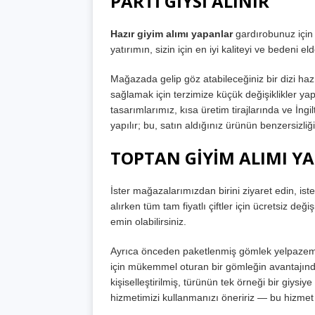
PARTİ GİYSİ ALINIR
Hazır giyim alımı yapanlar
gardırobunuz için 
yatırımın, sizin için en iyi kaliteyi ve bedeni el
Mağazada gelip göz atabileceğiniz bir dizi ha
sağlamak için terzimize küçük değişiklikler y
tasarımlarımız, kısa üretim tirajlarında ve İngi
yapılır; bu, satın aldığınız ürünün benzersizliğ
TOPTAN GİYİM ALIMI YA
İster mağazalarımızdan birini ziyaret edin, iste
alırken tüm tam fiyatlı çiftler için ücretsiz deği
emin olabilirsiniz.
Ayrıca önceden paketlenmiş gömlek yelpazemiz
için mükemmel oturan bir gömleğin avantajınd
kişiselleştirilmiş, türünün tek örneği bir giys
hizmetimizi kullanmanızı öneririz — bu hizmet 