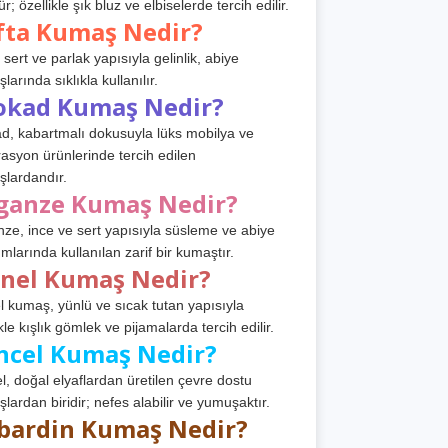
r; özellikle şık bluz ve elbiselerde tercih edilir.
fta Kumaş Nedir?
 sert ve parlak yapısıyla gelinlik, abiye
arında sıklıkla kullanılır.
okad Kumaş Nedir?
d, kabartmalı dokusuyla lüks mobilya ve
asyon ürünlerinde tercih edilen
lardandır.
ganze Kumaş Nedir?
ze, ince ve sert yapısıyla süsleme ve abiye
ımlarında kullanılan zarif bir kumaştır.
anel Kumaş Nedir?
l kumaş, yünlü ve sıcak tutan yapısıyla
kle kışlık gömlek ve pijamalarda tercih edilir.
ncel Kumaş Nedir?
l, doğal elyaflardan üretilen çevre dostu
lardan biridir; nefes alabilir ve yumuşaktır.
bardin Kumaş Nedir?