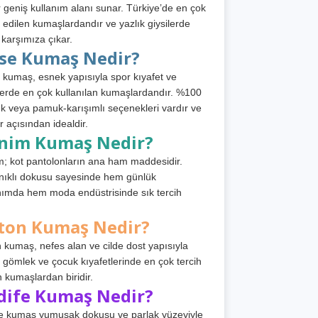
 geniş kullanım alanı sunar. Türkiye’de en çok
h edilen kumaşlardandır ve yazlık giysilerde
 karşımıza çıkar.
rse Kumaş Nedir?
 kumaş, esnek yapısıyla spor kıyafet ve
tlerde en çok kullanılan kumaşlardandır. %100
 veya pamuk-karışımlı seçenekleri vardır ve
r açısından idealdir.
nim Kumaş Nedir?
; kot pantolonların ana ham maddesidir.
ıklı dokusu sayesinde hem günlük
nımda hem moda endüstrisinde sık tercih
ton Kumaş Nedir?
 kumaş, nefes alan ve cilde dost yapısıyla
t, gömlek ve çocuk kıyafetlerinde en çok tercih
n kumaşlardan biridir.
dife Kumaş Nedir?
e kumaş yumuşak dokusu ve parlak yüzeyiyle