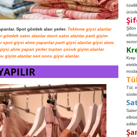
özell
ürünle
Şi
Şifon
panlar. Spot gömlek alan yerler.
Tekleme giysi alanlar
elbis
ır gömlek satın alanlar mont satın alanlar parti giyim
sezon
 spot giysi alımı yapanlar parti giysi alanlar giysi alımı
Kr
giysi alımı yapan yerler toptan çocuk giyim alanlar
u giyim alanlar seri sonu giysi alanlar.
Krep 
etekl
YAPILIR
modad
Tü
Tül, 
süsle
Sa
Saten
elbise
edile
Şa