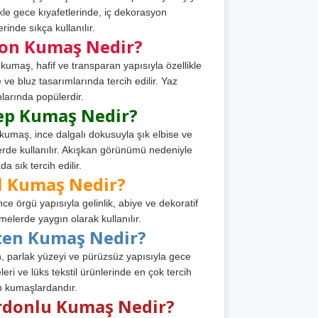
ikle gece kıyafetlerinde, iç dekorasyon
rinde sıkça kullanılır.
fon Kumaş Nedir?
 kumaş, hafif ve transparan yapısıyla özellikle
e ve bluz tasarımlarında tercih edilir. Yaz
larında popülerdir.
ep Kumaş Nedir?
kumaş, ince dalgalı dokusuyla şık elbise ve
erde kullanılır. Akışkan görünümü nedeniyle
a sık tercih edilir.
l Kumaş Nedir?
ince örgü yapısıyla gelinlik, abiye ve dekoratif
melerde yaygın olarak kullanılır.
ten Kumaş Nedir?
, parlak yüzeyi ve pürüzsüz yapısıyla gece
leri ve lüks tekstil ürünlerinde en çok tercih
n kumaşlardandır.
rdonlu Kumaş Nedir?