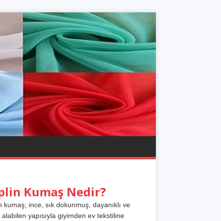
plin Kumaş Nedir?
n kumaş; ince, sık dokunmuş, dayanıklı ve
 alabilen yapısıyla giyimden ev tekstiline