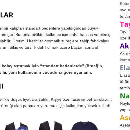
Keten
uygun
NLAR
tercih
Ta
el bir kalıptan standart bedenlere yapıldığından büyük
Tay t
nmıştır. Bununla birlikte, kullanıcı için daha hassas ve bitmiş
özell
abilir. Üretim. Üreticiler otomatik süreçlere sahip fabrikaları
Ak
arım, dikiş ve terzilik dahil olmak üzere baştan sona el
Akril
kumaş
El
i kolaylaştırmak için “standart bedenlerde” (örneğin,
lır, yani kullanıcının vücuduna göre uyarlanır.
Elast
türüd
I
tercih
Na
ikle düşük fiyatlara satılır. Kişiye özel tasarım pahalı olabilir;
Naylo
 örneği olan parçaları yaratmak için kullanılan yüksek kaliteli
yapıs
As
Aseta