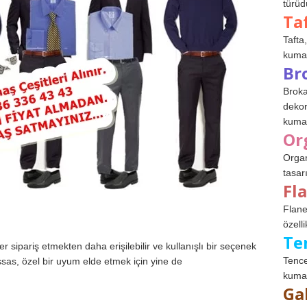
türüdü
Ta
Tafta,
kumaşl
Br
Broka
dekor
kumaş
Or
Organ
tasar
Fl
Flane
özelli
Te
sipariş etmekten daha erişilebilir ve kullanışlı bir seçenek
Tence
ssas, özel bir uyum elde etmek için yine de
kumaş
Ga