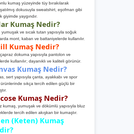
nlu kumaş yüzeyinde tüy bırakılarak
atılmış dokusuyla sweatshirt, eşofman gibi
k giyimde yaygındır.
lar Kumaş Nedir?
, yumuşak ve sıcak tutan yapısıyla soğuk
arda mont, kaban ve battaniyelerde kullanılır.
ill Kumaş Nedir?
, çapraz dokuma yapısıyla pantolon ve
erde kullanılır; dayanıklı ve kaliteli görünür.
nvas Kumaş Nedir?
s, sert yapısıyla çanta, ayakkabı ve spor
 ürünlerinde sıkça tercih edilen güçlü bir
tır.
scose Kumaş Nedir?
z kumaş, yumuşak ve dökümlü yapısıyla bluz
eklerde tercih edilen akışkan bir kumaştır.
nen (Keten) Kumaş
dir?