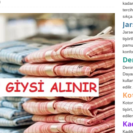
0
kadar
terci
sıkça
Ja
Jarse
tişör
pamuk
konfo
De
Denim
Dayan
kulla
edilir.
Ko
Koton
tişör
edile
Ka
Kadif