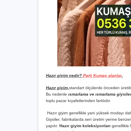
Hazır giyim nedir?
Parti Kumaş alanlar
.
Hazır giyim,
standart ölçülerde önceden üretilm
Bu nedenle
ısmarlama ve ısmarlama giysile
toplu pazar kıyafetlerinden farklıdır.
Hazır giyim genellikle yani yüksek modayı daha 
Giysiler, fabrikalarda seri üretim yerine benzers
yapılır.
Hazır giyim koleksiyonları
genellikle 