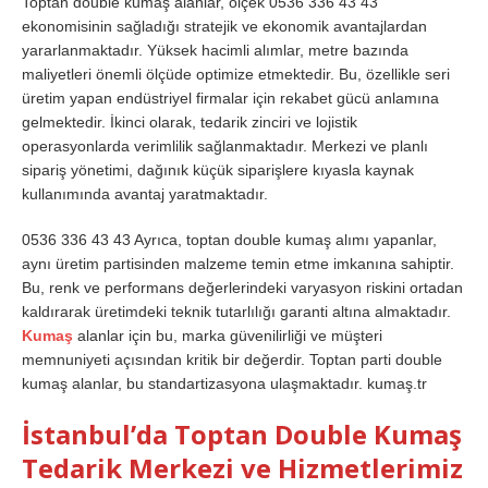
Toptan double kumaş alanlar, ölçek 0536 336 43 43
ekonomisinin sağladığı stratejik ve ekonomik avantajlardan
yararlanmaktadır. Yüksek hacimli alımlar, metre bazında
maliyetleri önemli ölçüde optimize etmektedir. Bu, özellikle seri
üretim yapan endüstriyel firmalar için rekabet gücü anlamına
gelmektedir. İkinci olarak, tedarik zinciri ve lojistik
operasyonlarda verimlilik sağlanmaktadır. Merkezi ve planlı
sipariş yönetimi, dağınık küçük siparişlere kıyasla kaynak
kullanımında avantaj yaratmaktadır.
0536 336 43 43 Ayrıca, toptan double kumaş alımı yapanlar,
aynı üretim partisinden malzeme temin etme imkanına sahiptir.
Bu, renk ve performans değerlerindeki varyasyon riskini ortadan
kaldırarak üretimdeki teknik tutarlılığı garanti altına almaktadır.
Kumaş
alanlar için bu, marka güvenilirliği ve müşteri
memnuniyeti açısından kritik bir değerdir. Toptan parti double
kumaş alanlar, bu standartizasyona ulaşmaktadır. kumaş.tr
İstanbul’da Toptan Double Kumaş
Tedarik Merkezi ve Hizmetlerimiz