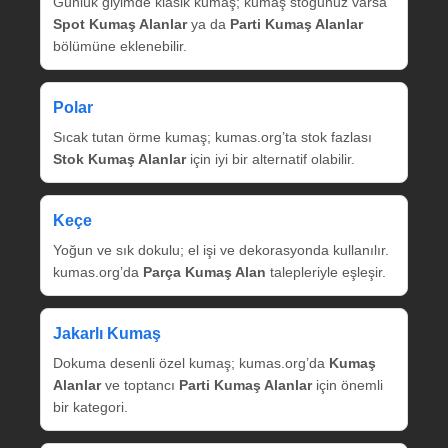
Günlük giyimde klasik kumaş; kumaş stoğunuz varsa
Spot Kumaş Alanlar
ya da
Parti Kumaş Alanlar
bölümüne eklenebilir.
Polar
Sıcak tutan örme kumaş; kumas.org’ta stok fazlası
Stok Kumaş Alanlar
için iyi bir alternatif olabilir.
Keçe
Yoğun ve sık dokulu; el işi ve dekorasyonda kullanılır.
kumas.org’da
Parça Kumaş Alan
talepleriyle eşleşir.
Jakarlı Kumaş
Dokuma desenli özel kumaş; kumas.org’da
Kumaş
Alanlar
ve toptancı
Parti Kumaş Alanlar
için önemli
bir kategori.