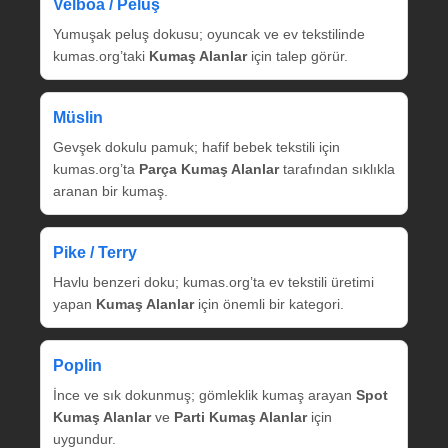
Velboa / Peluş
Yumuşak peluş dokusu; oyuncak ve ev tekstilinde
kumas.org’taki
Kumaş Alanlar
için talep görür.
Müslin
Gevşek dokulu pamuk; hafif bebek tekstili için
kumas.org’ta
Parça Kumaş Alanlar
tarafından sıklıkla
aranan bir kumaş.
Pike / Terry
Havlu benzeri doku; kumas.org’ta ev tekstili üretimi
yapan
Kumaş Alanlar
için önemli bir kategori.
Poplin
İnce ve sık dokunmuş; gömleklik kumaş arayan
Spot
Kumaş Alanlar
ve
Parti Kumaş Alanlar
için
uygundur.