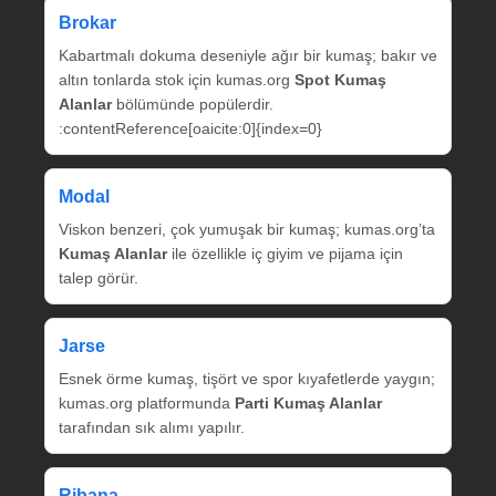
Brokar
Kabartmalı dokuma deseniyle ağır bir kumaş; bakır ve
altın tonlarda stok için kumas.org
Spot Kumaş
Alanlar
bölümünde popülerdir.
:contentReference[oaicite:0]{index=0}
Modal
Viskon benzeri, çok yumuşak bir kumaş; kumas.org’ta
Kumaş Alanlar
ile özellikle iç giyim ve pijama için
talep görür.
Jarse
Esnek örme kumaş, tişört ve spor kıyafetlerde yaygın;
kumas.org platformunda
Parti Kumaş Alanlar
tarafından sık alımı yapılır.
Ribana