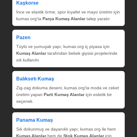
Kaşkorse
İnce ve elastik örme; spor kıyafet ve mayo üretimi için
kumas.org’ta
Parça Kumaş Alanlar
talep yaratır.
Pazen
Tüylü ve yumuşak yapı; kumas.org iç piyasa için
Kumaş Alanlar
tarafından bebek giysisi projelerinde
sık kullanılır.
Balıksırtı Kumaş
Zig‑zag dokuma deseni; kumas.org’ta moda ve ceket
üretimi yapan
Parti Kumaş Alanlar
için estetik bir
seçenek.
Panama Kumaş
Sık dokunmuş ve dayanıklı yapı; kumas.org ile hem
Kumaş Alanlar
hem de
Stok Kumaş Alanlar
için