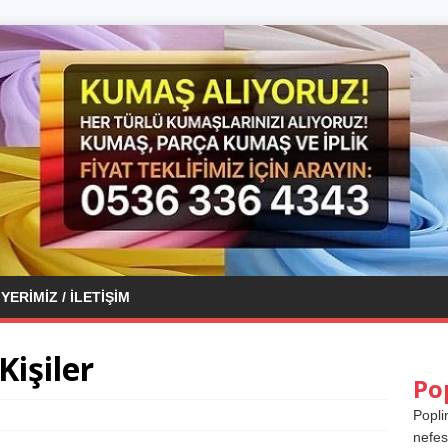
YERIMIZ / İLETIŞIM
işiler
Po
Popli
nefes