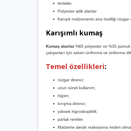
tenteler.
Polyester iplik alanlar
Karışık malzemenin ana özelliği rüzgar
Karışımlı kumaş
Kumaş alanlar
%65 polyester ve %35 pamuk k
çalışanları için askeri üniforma ve üniforma dik
Temel özellikleri
:
rüzgar direnci;
uzun süreli kullanım;
hijyen;
kırışma direnci;
yüksek higroskopiklik;
parlak renkler.
Malzeme alerjik reaksiyona neden olmaz.