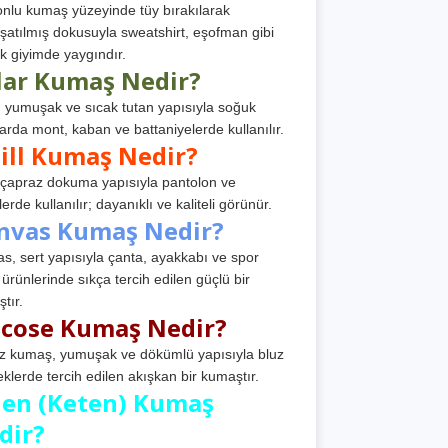
nlu kumaş yüzeyinde tüy bırakılarak
atılmış dokusuyla sweatshirt, eşofman gibi
k giyimde yaygındır.
lar Kumaş Nedir?
, yumuşak ve sıcak tutan yapısıyla soğuk
arda mont, kaban ve battaniyelerde kullanılır.
ill Kumaş Nedir?
, çapraz dokuma yapısıyla pantolon ve
erde kullanılır; dayanıklı ve kaliteli görünür.
nvas Kumaş Nedir?
s, sert yapısıyla çanta, ayakkabı ve spor
 ürünlerinde sıkça tercih edilen güçlü bir
tır.
scose Kumaş Nedir?
z kumaş, yumuşak ve dökümlü yapısıyla bluz
eklerde tercih edilen akışkan bir kumaştır.
nen (Keten) Kumaş
dir?