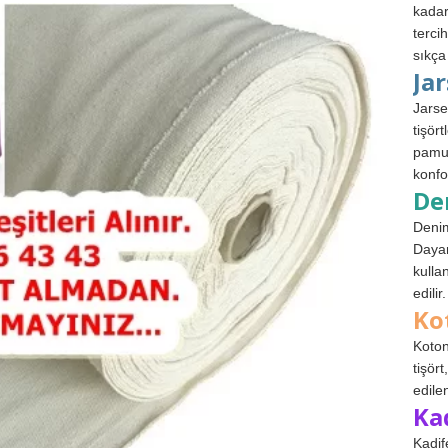
kadar
terci
sıkça
Ja
Jarse
tişör
pamuk
konfo
De
Denim
Dayan
kulla
edilir.
Ko
Koton
tişör
edile
Ka
Kadif