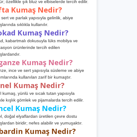
r; özellikle şık bluz ve elbiselerde tercih edilir.
fta Kumaş Nedir?
 sert ve parlak yapısıyla gelinlik, abiye
arında sıklıkla kullanılır.
okad Kumaş Nedir?
d, kabartmalı dokusuyla lüks mobilya ve
asyon ürünlerinde tercih edilen
lardandır.
ganze Kumaş Nedir?
ze, ince ve sert yapısıyla süsleme ve abiye
ımlarında kullanılan zarif bir kumaştır.
anel Kumaş Nedir?
l kumaş, yünlü ve sıcak tutan yapısıyla
kle kışlık gömlek ve pijamalarda tercih edilir.
ncel Kumaş Nedir?
l, doğal elyaflardan üretilen çevre dostu
lardan biridir; nefes alabilir ve yumuşaktır.
bardin Kumaş Nedir?