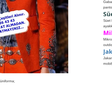
Gabar
panto
Sü
Süet 
ayakk
Mi
Mikro
outdo
Ja
Jakar
mobil
 üniforma;