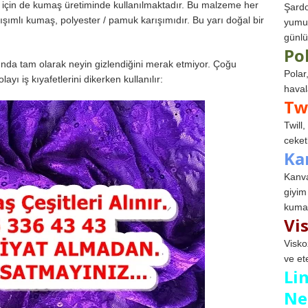
lık için de kumaş üretiminde kullanılmaktadır. Bu malzeme her
Şardo
rışımlı kumaş, polyester / pamuk karışımıdır. Bu yarı doğal bir
yumuş
günlü
Po
nda tam olarak neyin gizlendiğini merak etmiyor. Çoğu
Polar
ı iş kıyafetlerini dikerken kullanılır:
haval
Tw
Twill
ceketl
Ka
Kanva
giyim
kumaş
Vi
Visko
ve et
Li
Ne