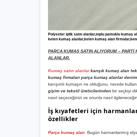
Polyester iplik satın alanlar,toplu pamuklu kumaş a
keten kumaş alanlar,keten kumaş alan firmalar,ket
PARÇA KUMAŞ SATIN ALIYORUM – PARTİ K
ALANLAR.
Kumaş satın alanlar
karışık kumaş alan te
kumaş firmaları parça kumaş alanlar denim
karışımlı kumaşın ne olduğunu, nerede kullanıl
giyim ve tekstil üreticilerinden
bir seçkiyi d
nasıl seçeceğinizi ve onunla nasıl ilgileneceği
İş kıyafetleri için harman
özellikler
Parça kumaş alan
. Bugün harmanlanmış elyaf,