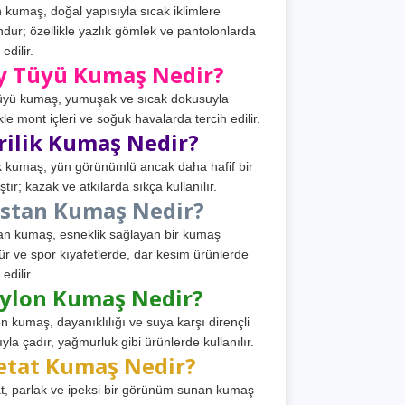
 kumaş, doğal yapısıyla sıcak iklimlere
dur; özellikle yazlık gömlek ve pantolonlarda
 edilir.
y Tüyü Kumaş Nedir?
üyü kumaş, yumuşak ve sıcak dokusuyla
ikle mont içleri ve soğuk havalarda tercih edilir.
rilik Kumaş Nedir?
ik kumaş, yün görünümlü ancak daha hafif bir
tır; kazak ve atkılarda sıkça kullanılır.
astan Kumaş Nedir?
an kumaş, esneklik sağlayan bir kumaş
ür ve spor kıyafetlerde, dar kesim ürünlerde
 edilir.
ylon Kumaş Nedir?
n kumaş, dayanıklılığı ve suya karşı dirençli
ıyla çadır, yağmurluk gibi ürünlerde kullanılır.
etat Kumaş Nedir?
t, parlak ve ipeksi bir görünüm sunan kumaş