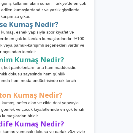
 geniş kullanım alanı sunar. Türkiye’de en çok
h edilen kumaşlardandır ve yazlık giysilerde
 karşımıza çıkar.
rse Kumaş Nedir?
 kumaş, esnek yapısıyla spor kıyafet ve
tlerde en çok kullanılan kumaşlardandır. %100
 veya pamuk-karışımlı seçenekleri vardır ve
r açısından idealdir.
nim Kumaş Nedir?
; kot pantolonların ana ham maddesidir.
ıklı dokusu sayesinde hem günlük
nımda hem moda endüstrisinde sık tercih
ton Kumaş Nedir?
 kumaş, nefes alan ve cilde dost yapısıyla
t, gömlek ve çocuk kıyafetlerinde en çok tercih
n kumaşlardan biridir.
dife Kumaş Nedir?
e kumaş yumuşak dokusu ve parlak yüzeyiyle