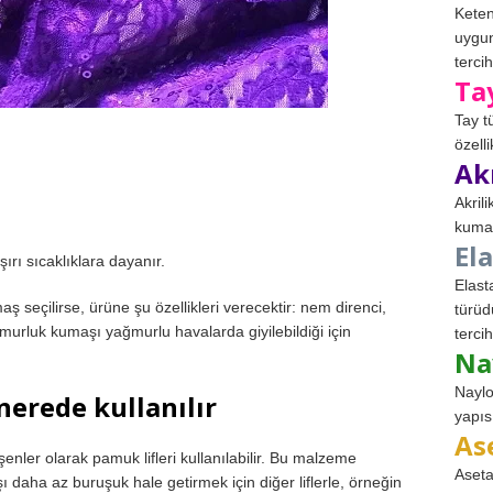
Keten
uygun
tercih
Ta
Tay t
özell
Ak
Akril
kumaş
El
ırı sıcaklıklara dayanır.
Elast
 seçilirse, ürüne şu özellikleri verecektir: nem direnci,
türüd
yağmurluk kumaşı yağmurlu havalarda giyilebildiği için
tercih
Na
Naylo
nerede kullanılır
yapıs
As
şenler olarak pamuk lifleri kullanılabilir. Bu malzeme
Aseta
daha az buruşuk hale getirmek için diğer liflerle, örneğin