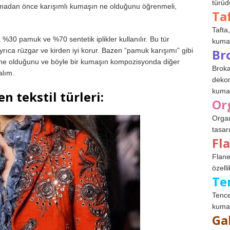
türüdü
ın almadan önce karışımlı kumaşın ne olduğunu öğrenmeli,
Ta
Tafta,
30 pamuk ve %70 sentetik iplikler kullanılır. Bu tür
kumaşl
rıca rüzgar ve kirden iyi korur. Bazen “pamuk karışımı” gibi
Br
da ne olduğunu ve böyle bir kumaşın kompozisyonda diğer
Broka
alım.
dekor
kumaş
n tekstil türleri:
Or
Organ
tasar
Fl
Flane
özelli
Te
Tence
kumaş
Ga