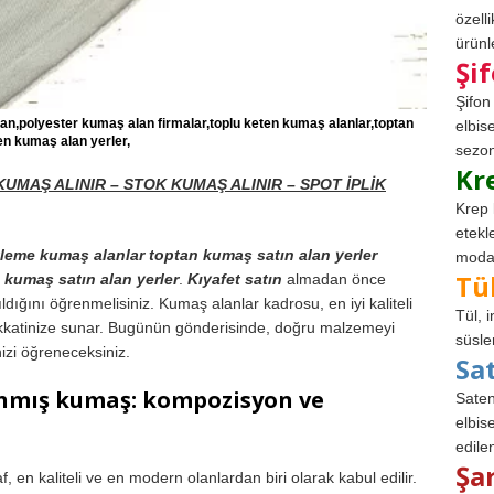
özell
ürünle
Şi
Şifon
lan,polyester kumaş alan firmalar,toplu keten kumaş alanlar,toptan
elbis
en kumaş alan yerler,
sezon
Kr
UMAŞ ALINIR – STOK KUMAŞ ALINIR – SPOT İPLİK
Krep 
etekl
kleme kumaş alanlar toptan kumaş satın alan yerler
modad
Tü
 kumaş satın alan yerler
.
Kıyafet satın
almadan önce
dığını öğrenmelisiniz. Kumaş alanlar kadrosu, en iyi kaliteli
Tül, 
ikkatinize sunar. Bugünün gönderisinde, doğru malzemeyi
süsle
nizi öğreneceksiniz.
Sa
lanmış kumaş: kompozisyon ve
Saten
elbise
edile
Şa
 en kaliteli ve en modern olanlardan biri olarak kabul edilir.