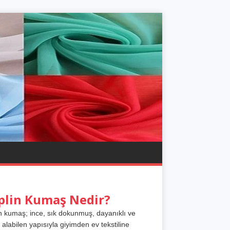
plin Kumaş Nedir?
n kumaş; ince, sık dokunmuş, dayanıklı ve
 alabilen yapısıyla giyimden ev tekstiline