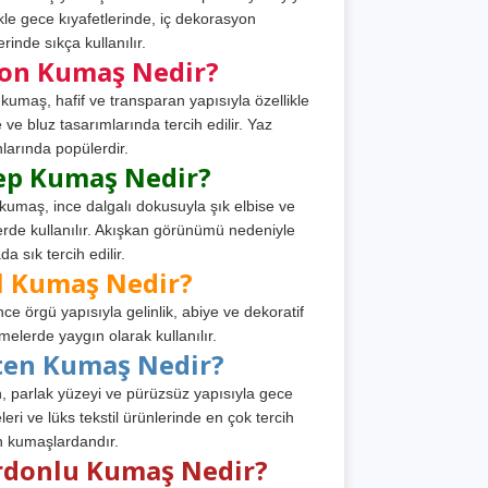
ikle gece kıyafetlerinde, iç dekorasyon
rinde sıkça kullanılır.
fon Kumaş Nedir?
 kumaş, hafif ve transparan yapısıyla özellikle
e ve bluz tasarımlarında tercih edilir. Yaz
larında popülerdir.
ep Kumaş Nedir?
kumaş, ince dalgalı dokusuyla şık elbise ve
erde kullanılır. Akışkan görünümü nedeniyle
a sık tercih edilir.
l Kumaş Nedir?
ince örgü yapısıyla gelinlik, abiye ve dekoratif
melerde yaygın olarak kullanılır.
ten Kumaş Nedir?
, parlak yüzeyi ve pürüzsüz yapısıyla gece
leri ve lüks tekstil ürünlerinde en çok tercih
n kumaşlardandır.
rdonlu Kumaş Nedir?