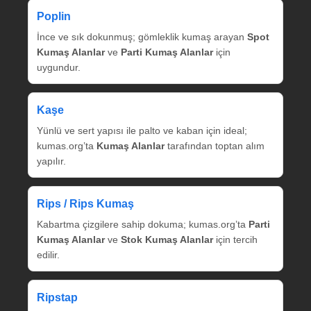
Poplin
İnce ve sık dokunmuş; gömleklik kumaş arayan
Spot
Kumaş Alanlar
ve
Parti Kumaş Alanlar
için
uygundur.
Kaşe
Yünlü ve sert yapısı ile palto ve kaban için ideal;
kumas.org’ta
Kumaş Alanlar
tarafından toptan alım
yapılır.
Rips / Rips Kumaş
Kabartma çizgilere sahip dokuma; kumas.org’ta
Parti
Kumaş Alanlar
ve
Stok Kumaş Alanlar
için tercih
edilir.
Ripstap