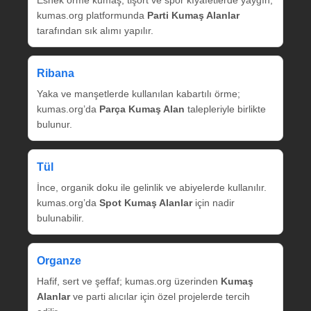
Esnek örme kumaş, tişört ve spor kıyafetlerde yaygın;
kumas.org platformunda
Parti Kumaş Alanlar
tarafından sık alımı yapılır.
Ribana
Yaka ve manşetlerde kullanılan kabartılı örme;
kumas.org’da
Parça Kumaş Alan
talepleriyle birlikte
bulunur.
Tül
İnce, organik doku ile gelinlik ve abiyelerde kullanılır.
kumas.org’da
Spot Kumaş Alanlar
için nadir
bulunabilir.
Organze
Hafif, sert ve şeffaf; kumas.org üzerinden
Kumaş
Alanlar
ve parti alıcılar için özel projelerde tercih