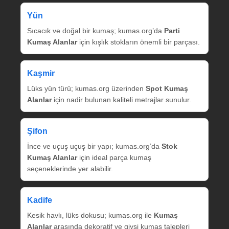
Yün
Sıcacık ve doğal bir kumaş; kumas.org’da
Parti
Kumaş Alanlar
için kışlık stokların önemli bir parçası.
Kaşmir
Lüks yün türü; kumas.org üzerinden
Spot Kumaş
Alanlar
için nadir bulunan kaliteli metrajlar sunulur.
Şifon
İnce ve uçuş uçuş bir yapı; kumas.org’da
Stok
Kumaş Alanlar
için ideal parça kumaş
seçeneklerinde yer alabilir.
Kadife
Kesik havlı, lüks dokusu; kumas.org ile
Kumaş
Alanlar
arasında dekoratif ve giysi kumaş talepleri