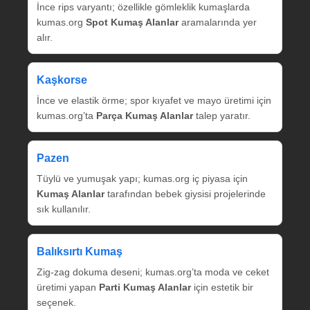
İnce rips varyantı; özellikle gömleklik kumaşlarda
kumas.org
Spot Kumaş Alanlar
aramalarında yer
alır.
Kaşkorse
İnce ve elastik örme; spor kıyafet ve mayo üretimi için
kumas.org’ta
Parça Kumaş Alanlar
talep yaratır.
Pazen
Tüylü ve yumuşak yapı; kumas.org iç piyasa için
Kumaş Alanlar
tarafından bebek giysisi projelerinde
sık kullanılır.
Balıksırtı Kumaş
Zig‑zag dokuma deseni; kumas.org’ta moda ve ceket
üretimi yapan
Parti Kumaş Alanlar
için estetik bir
seçenek.