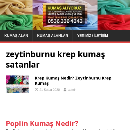
KUMAŞ ALAN
KUMAŞ ALANLAR
YERIMIZ / İLETIŞIM
zeytinburnu krep kumaş
satanlar
Krep Kumaş Nedir? Zeytinburnu Krep
Kumaş
21 Şubat 2020
admin
Poplin Kumaş Nedir?