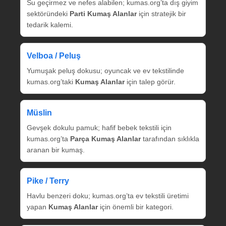
Su geçirmez ve nefes alabilen; kumas.org’ta dış giyim
sektöründeki
Parti Kumaş Alanlar
için stratejik bir
tedarik kalemi.
Velboa / Peluş
Yumuşak peluş dokusu; oyuncak ve ev tekstilinde
kumas.org’taki
Kumaş Alanlar
için talep görür.
Müslin
Gevşek dokulu pamuk; hafif bebek tekstili için
kumas.org’ta
Parça Kumaş Alanlar
tarafından sıklıkla
aranan bir kumaş.
Pike / Terry
Havlu benzeri doku; kumas.org’ta ev tekstili üretimi
yapan
Kumaş Alanlar
için önemli bir kategori.