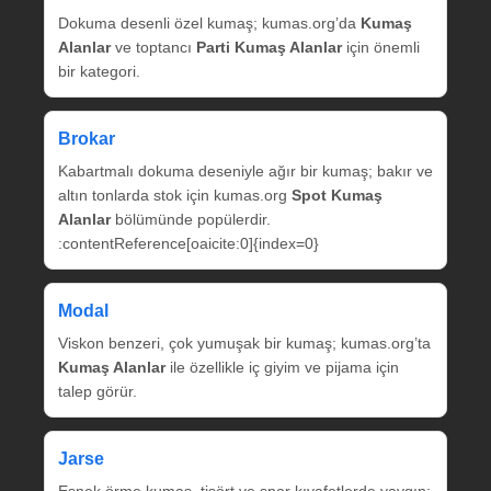
Dokuma desenli özel kumaş; kumas.org’da
Kumaş
Alanlar
ve toptancı
Parti Kumaş Alanlar
için önemli
bir kategori.
Brokar
Kabartmalı dokuma deseniyle ağır bir kumaş; bakır ve
altın tonlarda stok için kumas.org
Spot Kumaş
Alanlar
bölümünde popülerdir.
:contentReference[oaicite:0]{index=0}
Modal
Viskon benzeri, çok yumuşak bir kumaş; kumas.org’ta
Kumaş Alanlar
ile özellikle iç giyim ve pijama için
talep görür.
Jarse