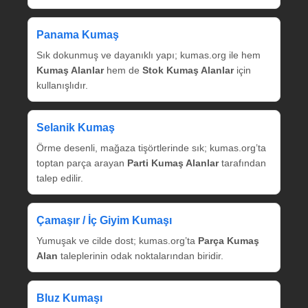
Panama Kumaş
Sık dokunmuş ve dayanıklı yapı; kumas.org ile hem
Kumaş Alanlar
hem de
Stok Kumaş Alanlar
için
kullanışlıdır.
Selanik Kumaş
Örme desenli, mağaza tişörtlerinde sık; kumas.org’ta
toptan parça arayan
Parti Kumaş Alanlar
tarafından
talep edilir.
Çamaşır / İç Giyim Kumaşı
Yumuşak ve cilde dost; kumas.org’ta
Parça Kumaş
Alan
taleplerinin odak noktalarından biridir.
Bluz Kumaşı