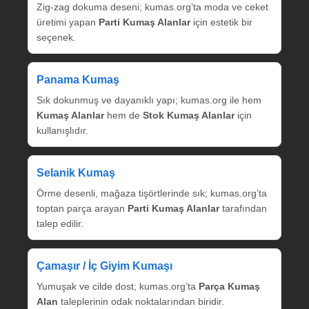
Zig‑zag dokuma deseni; kumas.org’ta moda ve ceket
üretimi yapan
Parti Kumaş Alanlar
için estetik bir
seçenek.
Panama Kumaş
Sık dokunmuş ve dayanıklı yapı; kumas.org ile hem
Kumaş Alanlar
hem de
Stok Kumaş Alanlar
için
kullanışlıdır.
Selanik Kumaş
Örme desenli, mağaza tişörtlerinde sık; kumas.org’ta
toptan parça arayan
Parti Kumaş Alanlar
tarafından
talep edilir.
Çamaşır / İç Giyim Kumaşı
Yumuşak ve cilde dost; kumas.org’ta
Parça Kumaş
Alan
taleplerinin odak noktalarından biridir.