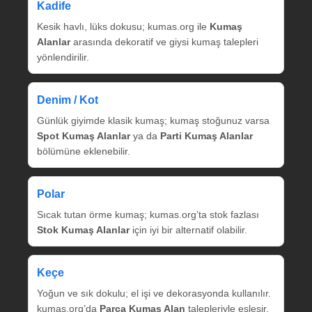
Kadife
Kesik havlı, lüks dokusu; kumas.org ile
Kumaş
Alanlar
arasında dekoratif ve giysi kumaş talepleri
yönlendirilir.
Denim / Kot
Günlük giyimde klasik kumaş; kumaş stoğunuz varsa
Spot Kumaş Alanlar
ya da
Parti Kumaş Alanlar
bölümüne eklenebilir.
Polar
Sıcak tutan örme kumaş; kumas.org’ta stok fazlası
Stok Kumaş Alanlar
için iyi bir alternatif olabilir.
Keçe
Yoğun ve sık dokulu; el işi ve dekorasyonda kullanılır.
kumas.org’da
Parça Kumaş Alan
talepleriyle eşleşir.