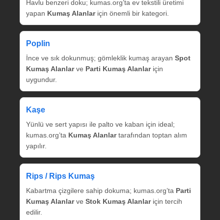
Havlu benzeri doku; kumas.org’ta ev tekstili üretimi
yapan
Kumaş Alanlar
için önemli bir kategori.
Poplin
İnce ve sık dokunmuş; gömleklik kumaş arayan
Spot
Kumaş Alanlar
ve
Parti Kumaş Alanlar
için
uygundur.
Kaşe
Yünlü ve sert yapısı ile palto ve kaban için ideal;
kumas.org’ta
Kumaş Alanlar
tarafından toptan alım
yapılır.
Rips / Rips Kumaş
Kabartma çizgilere sahip dokuma; kumas.org’ta
Parti
Kumaş Alanlar
ve
Stok Kumaş Alanlar
için tercih
edilir.