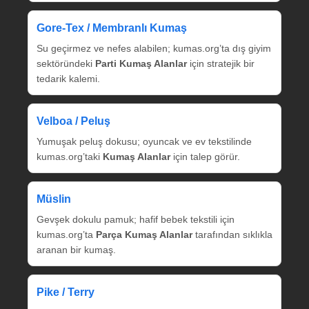
Gore‑Tex / Membranlı Kumaş
Su geçirmez ve nefes alabilen; kumas.org’ta dış giyim
sektöründeki
Parti Kumaş Alanlar
için stratejik bir
tedarik kalemi.
Velboa / Peluş
Yumuşak peluş dokusu; oyuncak ve ev tekstilinde
kumas.org’taki
Kumaş Alanlar
için talep görür.
Müslin
Gevşek dokulu pamuk; hafif bebek tekstili için
kumas.org’ta
Parça Kumaş Alanlar
tarafından sıklıkla
aranan bir kumaş.
Pike / Terry