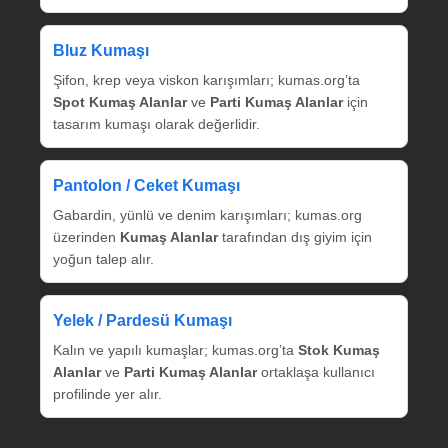
Bluz Kumaşı
Şifon, krep veya viskon karışımları; kumas.org’ta
Spot Kumaş Alanlar
ve
Parti Kumaş Alanlar
için
tasarım kumaşı olarak değerlidir.
Pantolon / Ceket Kumaşı
Gabardin, yünlü ve denim karışımları; kumas.org
üzerinden
Kumaş Alanlar
tarafından dış giyim için
yoğun talep alır.
Yelek / Pardesü Kumaşı
Kalın ve yapılı kumaşlar; kumas.org’ta
Stok Kumaş
Alanlar
ve
Parti Kumaş Alanlar
ortaklaşa kullanıcı
profilinde yer alır.