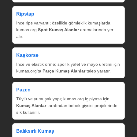
Ripstap
İnce rips varyantı; özellikle gömleklik kumaşlarda
kumas.org
Spot Kumaş Alanlar
aramalarında yer
alır.
Kaşkorse
İnce ve elastik örme; spor kıyafet ve mayo üretimi için
kumas.org’ta
Parça Kumaş Alanlar
talep yaratır.
Pazen
Tüylü ve yumuşak yapı; kumas.org iç piyasa için
Kumaş Alanlar
tarafından bebek giysisi projelerinde
sık kullanılır.
Balıksırtı Kumaş