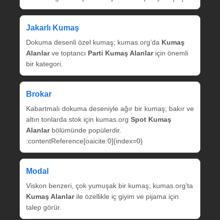
Jakarlı Kumaş
Dokuma desenli özel kumaş; kumas.org’da
Kumaş
Alanlar
ve toptancı
Parti Kumaş Alanlar
için önemli
bir kategori.
Brokar
Kabartmalı dokuma deseniyle ağır bir kumaş; bakır ve
altın tonlarda stok için kumas.org
Spot Kumaş
Alanlar
bölümünde popülerdir.
:contentReference[oaicite:0]{index=0}
Modal
Viskon benzeri, çok yumuşak bir kumaş; kumas.org’ta
Kumaş Alanlar
ile özellikle iç giyim ve pijama için
talep görür.