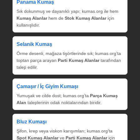
Panama Kumaş
Sık dokunmuş ve dayanıklı yapı; kumas.org ile hem
Kumaş Alanlar
hem de
Stok Kumaş Alanlar
için
kullanışlıdır.
Selanik Kumaş
Örme desenli, mağaza tişörtlerinde sık; kumas.org’ta
toptan parça arayan
Parti Kumaş Alanlar
tarafından
talep edilir.
Çamaşır / İç Giyim Kumaşı
Yumuşak ve cilde dost; kumas.org’ta
Parça Kumaş
Alan
taleplerinin odak noktalarından biridir.
Bluz Kumaşı
Şifon, krep veya viskon karışımları; kumas.org’ta
Spot Kumaş Alanlar
ve
Parti Kumaş Alanlar
için