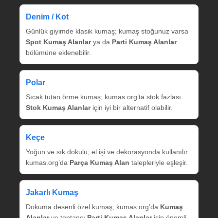
Denim / Kot
Günlük giyimde klasik kumaş; kumaş stoğunuz varsa
Spot Kumaş Alanlar
ya da
Parti Kumaş Alanlar
bölümüne eklenebilir.
Polar
Sıcak tutan örme kumaş; kumas.org’ta stok fazlası
Stok Kumaş Alanlar
için iyi bir alternatif olabilir.
Keçe
Yoğun ve sık dokulu; el işi ve dekorasyonda kullanılır.
kumas.org’da
Parça Kumaş Alan
talepleriyle eşleşir.
Jakarlı Kumaş
Dokuma desenli özel kumaş; kumas.org’da
Kumaş
Alanlar
ve toptancı
Parti Kumaş Alanlar
için önemli