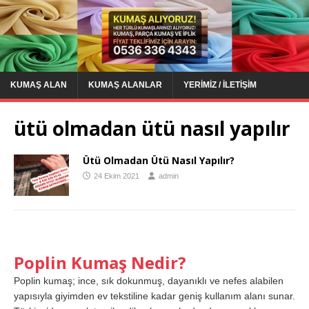
KUMAŞ ALAN
KUMAŞ ALANLAR
YERIMIZ / İLETIŞIM
ütü olmadan ütü nasıl yapılır
Ütü Olmadan Ütü Nasıl Yapılır?
24 Ekim 2021
admin
Poplin Kumaş Nedir?
Poplin kumaş; ince, sık dokunmuş, dayanıklı ve nefes alabilen
yapısıyla giyimden ev tekstiline kadar geniş kullanım alanı sunar.