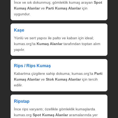
İnce ve sık dokunmuş; gömleklik kumaş arayan
Spot
Kumaş Alanlar
ve
Parti Kumaş Alanlar
için
uygundur.
Kaşe
Yünlü ve sert yapısı ile palto ve kaban için ideal;
kumas.org’ta
Kumaş Alanlar
tarafından toptan alım
yapılır.
Rips / Rips Kumaş
Kabartma çizgilere sahip dokuma; kumas.org’ta
Parti
Kumaş Alanlar
ve
Stok Kumaş Alanlar
için tercih
edilir.
Ripstap
İnce rips varyantı; özellikle gömleklik kumaşlarda
kumas.org
Spot Kumaş Alanlar
aramalarında yer