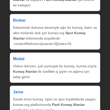
bir kategori.
Brokar
Kabartmalı dokuma deseniyle ağır bir kumaş; bakır ve
altın tonlarda stok için kumas.org
Spot Kumaş
Alanlar
bölümünde popülerdir.
:contentReference[oaicite:0]{index=0}
Modal
Viskon benzeri, çok yumuşak bir kumaş; kumas.org’ta
Kumaş Alanlar
ile özellikle iç giyim ve pijama için
talep görür.
Jarse
Esnek örme kumaş, tişört ve spor kıyafetlerde yaygın;
kumas.org platformunda
Parti Kumaş Alanlar