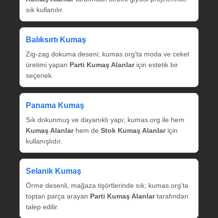
sık kullanılır.
Balıksırtı Kumaş
Zig‑zag dokuma deseni; kumas.org’ta moda ve ceket
üretimi yapan
Parti Kumaş Alanlar
için estetik bir
seçenek.
Panama Kumaş
Sık dokunmuş ve dayanıklı yapı; kumas.org ile hem
Kumaş Alanlar
hem de
Stok Kumaş Alanlar
için
kullanışlıdır.
Selanik Kumaş
Örme desenli, mağaza tişörtlerinde sık; kumas.org’ta
toptan parça arayan
Parti Kumaş Alanlar
tarafından
talep edilir.