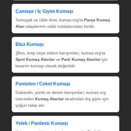
Çamaşır / İç Giyim Kumaşı
Yumuşak ve cilde dost; kumas.org’ta
Parça Kumaş
Alan
taleplerinin odak noktalarından biridir.
Bluz Kumaşı
Şifon, krep veya viskon karışımları; kumas.org’ta
Spot Kumaş Alanlar
ve
Parti Kumaş Alanlar
için
tasarım kumaşı olarak değerlidir.
Pantolon / Ceket Kumaşı
Gabardin, yünlü ve denim karışımları; kumas.org
üzerinden
Kumaş Alanlar
tarafından dış giyim için
yoğun talep alır.
Yelek / Pardesü Kumaşı