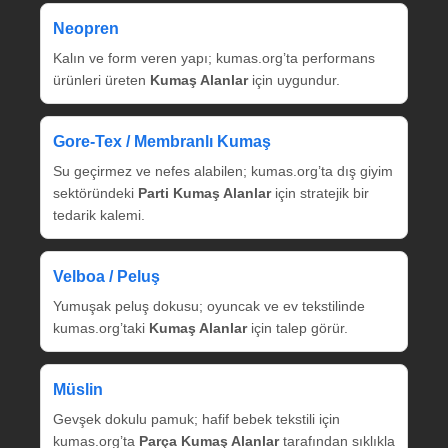
Neopren
Kalın ve form veren yapı; kumas.org’ta performans
ürünleri üreten
Kumaş Alanlar
için uygundur.
Gore‑Tex / Membranlı Kumaş
Su geçirmez ve nefes alabilen; kumas.org’ta dış giyim
sektöründeki
Parti Kumaş Alanlar
için stratejik bir
tedarik kalemi.
Velboa / Peluş
Yumuşak peluş dokusu; oyuncak ve ev tekstilinde
kumas.org’taki
Kumaş Alanlar
için talep görür.
Müslin
Gevşek dokulu pamuk; hafif bebek tekstili için
kumas.org’ta
Parça Kumaş Alanlar
tarafından sıklıkla