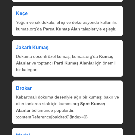
Keçe
Yoğun ve sık dokulu; el işi ve dekorasyonda kullanılır.
kumas.org’da
Parça Kumaş Alan
talepleriyle eşleşir.
Jakarlı Kumaş
Dokuma desenli özel kumaş; kumas.org’da
Kumaş
Alanlar
ve toptancı
Parti Kumaş Alanlar
için önemli
bir kategori.
Brokar
Kabartmalı dokuma deseniyle ağır bir kumaş; bakır ve
altın tonlarda stok için kumas.org
Spot Kumaş
Alanlar
bölümünde popülerdir.
:contentReference[oaicite:0]{index=0}