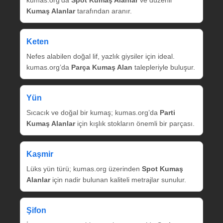
kumas.org’da
Spot Kumaş Alanlar
ve düzenli
Kumaş Alanlar
tarafından aranır.
Keten
Nefes alabilen doğal lif, yazlık giysiler için ideal.
kumas.org’da
Parça Kumaş Alan
talepleriyle buluşur.
Yün
Sıcacık ve doğal bir kumaş; kumas.org’da
Parti
Kumaş Alanlar
için kışlık stokların önemli bir parçası.
Kaşmir
Lüks yün türü; kumas.org üzerinden
Spot Kumaş
Alanlar
için nadir bulunan kaliteli metrajlar sunulur.
Şifon