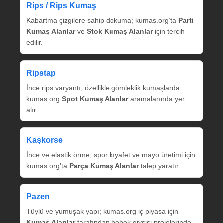
Rips / Rips Kumaş
Kabartma çizgilere sahip dokuma; kumas.org’ta
Parti
Kumaş Alanlar
ve
Stok Kumaş Alanlar
için tercih
edilir.
Ripstap
İnce rips varyantı; özellikle gömleklik kumaşlarda
kumas.org
Spot Kumaş Alanlar
aramalarında yer
alır.
Kaşkorse
İnce ve elastik örme; spor kıyafet ve mayo üretimi için
kumas.org’ta
Parça Kumaş Alanlar
talep yaratır.
Pazen
Tüylü ve yumuşak yapı; kumas.org iç piyasa için
Kumaş Alanlar
tarafından bebek giysisi projelerinde